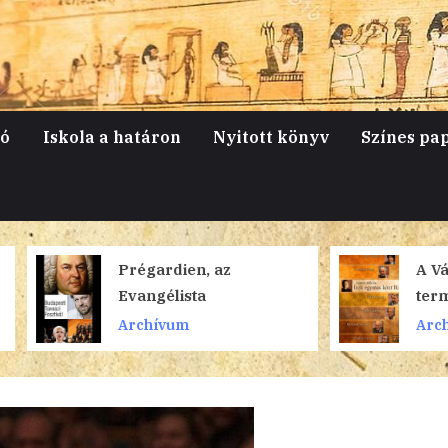
jó
Iskola a határon
Nyitott könyv
Színes pa
Prégardien, az
A Vámos-klub
Evangélista
termése: Író
közt II.
Archívum
Archívum