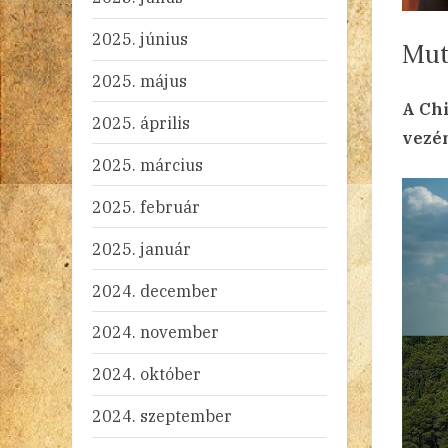
2025. június
Mut
2025. május
By
Po
ad
20
1 
A Chi
2025. április
on
vezé
2025. március
2025. február
2025. január
2024. december
2024. november
2024. október
2024. szeptember