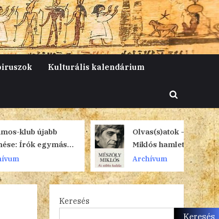
piruszok
Kulturális kalendárium
Toggle
search
form
 újabb
Olvas(s)atok – Mészöly
k egymás
Miklós hamleti atlétája
Archívum
Keresés
Keresés