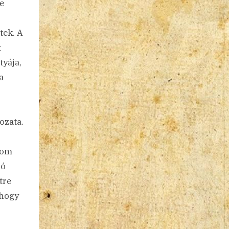
e
tek. A
t
tyája,
a
ozata.
rom
nó
tre
 hogy