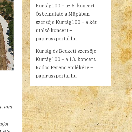
Kurtág100 – az 5. koncert.
Ősbemutató a Müpában
szerzője
Kurtág100 – a két
utolsó koncert –
papiruszportal.hu
Kurtág és Beckett
szerzője
Kurtág100 – a 13. koncert.
Rados Ferenc emlékére –
papiruszportal.hu
n, ami
agói