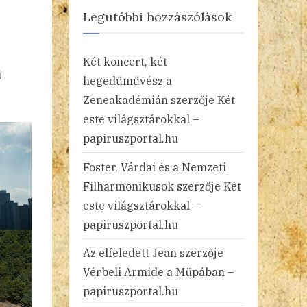
Legutóbbi hozzászólások
Két koncert, két
i
hegedűművész a
Zeneakadémián
szerzője
Két
este világsztárokkal –
papiruszportal.hu
Foster, Várdai és a Nemzeti
Filharmonikusok
szerzője
Két
este világsztárokkal –
papiruszportal.hu
Az elfeledett Jean
szerzője
Vérbeli Armide a Müpában –
papiruszportal.hu