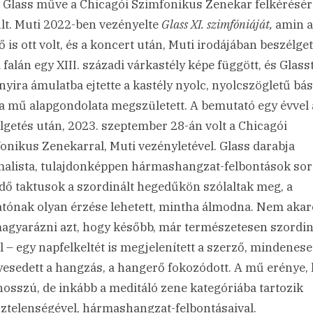
p Glass műve a Chicagói Szimfonikus Zenekar felkérésér
lt. Muti 2022-ben vezényelte
Glass XI. szimfóniáját,
amin a
ő is ott volt, és a koncert után, Muti irodájában beszélget
 falán egy XIII. századi várkastély képe függött, és Glass
nyira ámulatba ejtette a kastély nyolc, nyolcszögletű bás
a mű alapgondolata megszületett. A bemutató egy évvel 
lgetés után, 2023. szeptember 28-án volt a Chicagói
onikus Zenekarral, Muti vezényletével. Glass darabja
alista, tulajdonképpen hármashangzat-felbontások sor
dő taktusok a szordinált hegedűkön szólaltak meg, a
atónak olyan érzése lehetett, mintha álmodna. Nem aka
agyarázni azt, hogy később, már természetesen szordi
l – egy napfelkeltét is megjelenített a szerző, mindenese
yesedett a hangzás, a hangerő fokozódott. A mű erénye,
osszú, de inkább a meditáló zene kategóriába tartozik
ztelenségével, hármashangzat-felbontásaival.