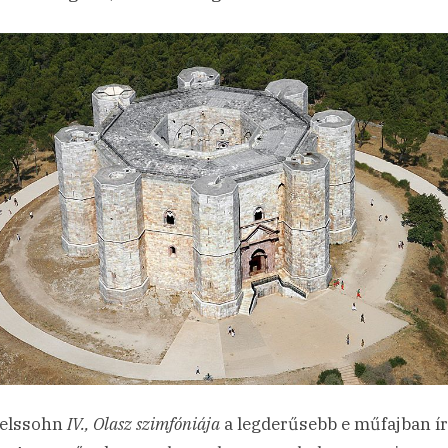
elssohn
IV., Olasz szimfóniája
a legderűsebb e műfajban ír