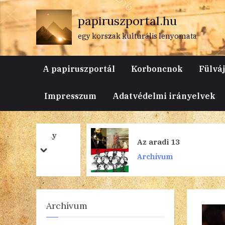
Skip
papiruszportal.hu
to
content
egy korszak kulturális lenyomata
A papiruszportál
Korboncnok
Fülvá
Impresszum
Adatvédelmi irányelvek
orony
Az aradi 13
prev
next
Archívum
Archívum