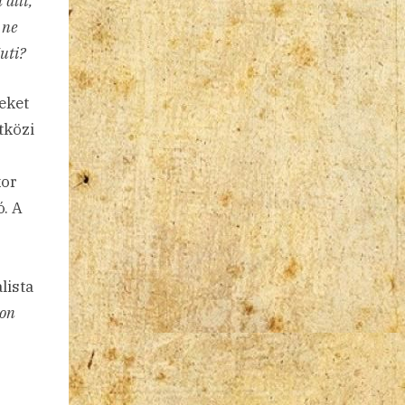
állt,
 ne
uti?
eket
tközi
kor
ó. A
lista
gon