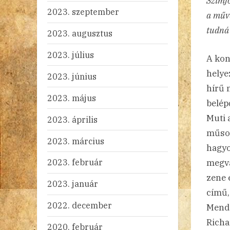
Szimfo
2023. szeptember
a műve
tudná 
2023. augusztus
2023. július
A kon
helye
2023. június
hírű 
2023. május
belép
Muti 
2023. április
műsor
2023. március
hagyo
2023. február
megvá
zene 
2023. január
című,
2022. december
Mend
Richa
2020. február