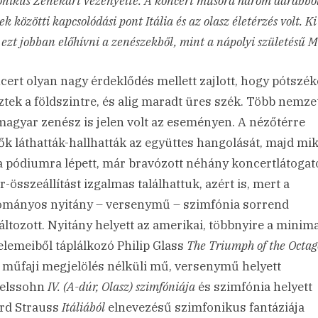
nikus Zenekart vezényelte. A koncert műsora három darabból 
k közötti kapcsolódási pont Itália és az olasz életérzés volt. Ki
ezt jobban előhívni a zenészekből, mint a nápolyi születésű M
cert olyan nagy érdeklődés mellett zajlott, hogy pótszék
ztek a földszintre, és alig maradt üres szék. Több nemze
magyar zenész is jelen volt az eseményen. A nézőtérre
ők láthatták-hallhatták az együttes hangolását, majd mi
a pódiumra lépett, már bravózott néhány koncertlátogat
-összeállítást izgalmas találhattuk, azért is, mert a
mányos nyitány – versenymű – szimfónia sorrend
ltozott. Nyitány helyett az amerikai, többnyire a minima
elemeiből táplálkozó Philip Glass
The Triumph of the Octa
 műfaji megjelölés nélküli mű, versenymű helyett
elssohn
IV. (A-dúr, Olasz) szimfóniája
és szimfónia helyett
rd Strauss
Itáliából
elnevezésű szimfonikus fantáziája