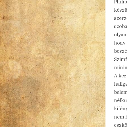
Phili
készü
szerz
szoba
olyan
hogy 
beszé
Szimf
minim
A kez
hallg
belem
nélkü
kifén
nem h
eszkö