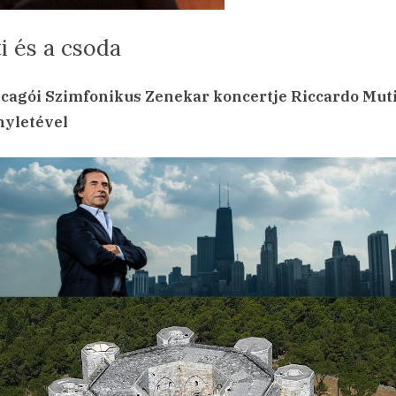
i és a csoda
sted
Muti
min
24.02.01.
hozzászólás a(z)
bejegyzéshez
cagói Szimfonikus Zenekar koncertje Riccardo Mut
és
nyletével
a
csoda