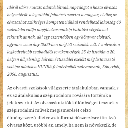
Időről időre riasztó adatok látnak napvilágot a hazai olvasás
helyzetéről: a legutóbbi felmérés szerint a magyar, elvileg az
olvasáshoz szükséges kompetenciákkal rendelkező lakosság 40
százaléka vallja magát olvasónak (a kutatást végzők azt
tekintik annak, aki egy esztendőben egy könyvet elolvas),
ugyanez az arány 2000-ben még 52 százalék volt. Az olvasás a
legkedveltebb szabadidős tevékenységek 25-ös listáján a 20.
helyen áll jelenleg, három évtizeddel ezelőtt még listavezető
volt (az adatok a HUNRA felméréséből származnak, Könyvhét,
2006. augusztus).
Az olvasói szokások világszerte átalakulóban vannak, s
ez az átalakulás a szépirodalom rovására történik a
jelek szerint. Az olvasáskutatók különbséget tesznek a
szépirodalmi művek megismerését célzó
élményszerző, illetve az információszerzésre törekvő
olvasás közt, utóbbi az, amely, ha nem is növekszik, de