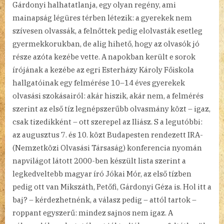
Gárdonyi halhatatlanja, egy olyan regény, ami
mainapság légüres térben létezik: a gyerekek nem
szívesen olvassák, a felnőttek pedig elolvasták esetleg
gyermekkorukban, de alig hihető, hogy az olvasók jó
része azóta kezébe vette. A napokban került e sorok
írójának a kezébe az egri Esterházy Károly Főiskola
hallgatóinak egy felmérése 10–14 éves gyerekek
olvasási szokásairól: akár hiszik, akár nem, a felmérés
szerint az első tíz legnépszerűbb olvasmány közt – igaz,
csak tizedikként – ott szerepel az Iliász. S a legutóbbi:
az augusztus 7. és 10. közt Budapesten rendezett IRA-
(Nemzetközi Olvasási Társaság) konferencia nyomán
napvilágot látott 2000-ben készült lista szerint a
legkedveltebb magyar író Jókai Mór, az első tízben
pedig ott van Mikszáth, Petőfi, Gárdonyi Géza is. Hol itt a
baj? – kérdezhetnénk, a válasz pedig – attól tartok –
roppant egyszerű: mindez sajnos nem igaz. A