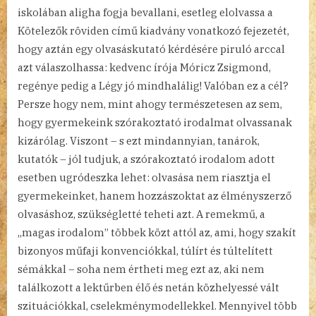
iskolában aligha fogja bevallani, esetleg elolvassa a
Kötelezők röviden című kiadvány vonatkozó fejezetét,
hogy aztán egy olvasáskutató kérdésére piruló arccal
azt válaszolhassa: kedvenc írója Móricz Zsigmond,
regénye pedig a Légy jó mindhalálig! Valóban ez a cél?
Persze hogy nem, mint ahogy természetesen az sem,
hogy gyermekeink szórakoztató irodalmat olvassanak
kizárólag. Viszont – s ezt mindannyian, tanárok,
kutatók – jól tudjuk, a szórakoztató irodalom adott
esetben ugródeszka lehet: olvasása nem riasztja el
gyermekeinket, hanem hozzászoktat az élményszerző
olvasáshoz, szükségletté teheti azt. A remekmű, a
„magas irodalom” többek közt attól az, ami, hogy szakít
bizonyos műfaji konvenciókkal, túlírt és túltelített
sémákkal – soha nem értheti meg ezt az, aki nem
találkozott a lektűrben élő és netán közhelyessé vált
szituációkkal, cselekménymodellekkel. Mennyivel több