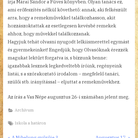
írja Márai Sándor a Füves könyvben. Olyan tanács ez,
ami erőfeszítés nélkül követhető: annak, aki felkészült
arra, hogy a remekművekkel találkozhasson, akit
hozzászoktattak az esetlegesen kevésbé remekek
ahhoz, hogy művekkel találkozzanak.
Hagyjuk tehát olvasni nyugodt lelkiismerettel egymást
és gyermekeinket! Engedjük, hogy Olvasóknak érezzék
magukat lektűrt forgatva is, s bízzunk benne:
igazabbak lesznek legkedveltebb íróink, regényeink
listái, s a szórakoztató irodalom – megfelelő tanári,
szülői stb. irányítással – eljuttat a remekművekhez.
Az írás a Vas Népe augusztus 26-i számában jelent meg.
Archívum
Tags:
Iskola a határon
P
N
A Nibelung gyűrűje 3.
Augusztus 17.