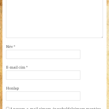
Név
*
E-mail cím
*
Honlap
A nevem, e-mail címem, és weboldalcímem mentése