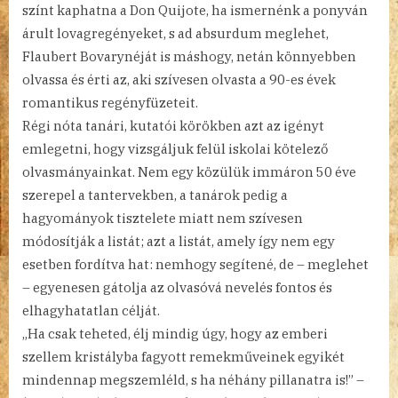
színt kaphatna a Don Quijote, ha ismernénk a ponyván
árult lovagregényeket, s ad absurdum meglehet,
Flaubert Bovarynéját is máshogy, netán könnyebben
olvassa és érti az, aki szívesen olvasta a 90-es évek
romantikus regényfüzeteit.
Régi nóta tanári, kutatói körökben azt az igényt
emlegetni, hogy vizsgáljuk felül iskolai kötelező
olvasmányainkat. Nem egy közülük immáron 50 éve
szerepel a tantervekben, a tanárok pedig a
hagyományok tisztelete miatt nem szívesen
módosítják a listát; azt a listát, amely így nem egy
esetben fordítva hat: nemhogy segítené, de – meglehet
– egyenesen gátolja az olvasóvá nevelés fontos és
elhagyhatatlan célját.
„Ha csak teheted, élj mindig úgy, hogy az emberi
szellem kristályba fagyott remekműveinek egyikét
mindennap megszemléld, s ha néhány pillanatra is!” –