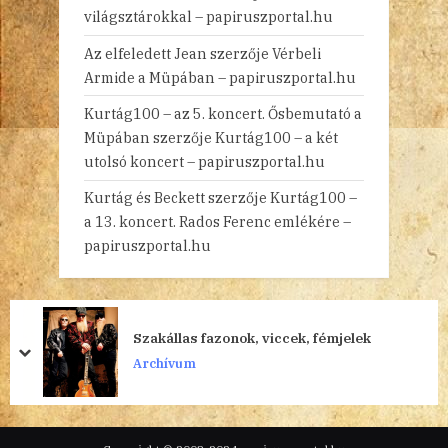
világsztárokkal – papiruszportal.hu
Az elfeledett Jean
szerzője
Vérbeli
Armide a Müpában – papiruszportal.hu
Kurtág100 – az 5. koncert. Ősbemutató a
Müpában
szerzője
Kurtág100 – a két
utolsó koncert – papiruszportal.hu
Kurtág és Beckett
szerzője
Kurtág100 –
a 13. koncert. Rados Ferenc emlékére –
papiruszportal.hu
Szakállas fazonok, viccek, fémjelek
prev
next
Archívum