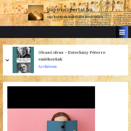
Skip
papiruszportal.hu
to
egy korszak kulturális lenyomata
content
Olvasó olvas – Esterházy Péterre
emlékezünk
prev
next
Archívum