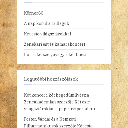
Körner80
A nap körül a csillagok
Két este világsztárokkal
Zenekari est és kamarakoncert
Lucia, kétszer, avagy a két Lucia
Legutóbbi hozzászólások
Két koncert, két hegedűművész a
Zeneakadémián
szerzője
Két este
világsztárokkal – papiruszportal.hu
Foster, Várdai és a Nemzeti
Filharmonikusok
szerzője
Két este