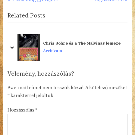
Bejegyzés
r
e
navigáció
Related Posts
e
x
v
t
i
P
o
o
Chris Sohre és a The Malvinas lemeze
u
s
prev
next
Archívum
s
t
P
:
o
Vélemény, hozzászólás?
s
t
Az e-mail címet nem tesszük közzé.
A kötelező mezőket
:
*
karakterrel jelöltük
Hozzászólás
*