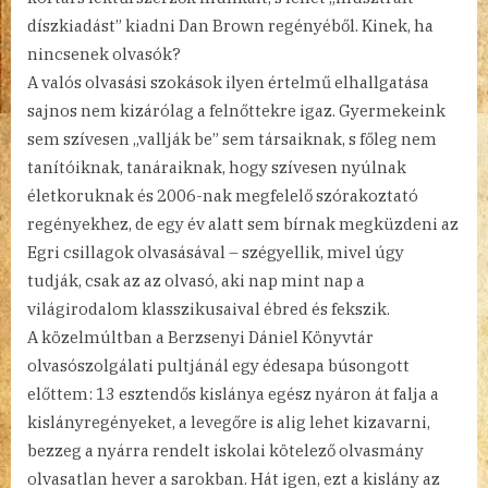
díszkiadást” kiadni Dan Brown regényéből. Kinek, ha
nincsenek olvasók?
A valós olvasási szokások ilyen értelmű elhallgatása
sajnos nem kizárólag a felnőttekre igaz. Gyermekeink
sem szívesen „vallják be” sem társaiknak, s főleg nem
tanítóiknak, tanáraiknak, hogy szívesen nyúlnak
életkoruknak és 2006-nak megfelelő szórakoztató
regényekhez, de egy év alatt sem bírnak megküzdeni az
Egri csillagok olvasásával – szégyellik, mivel úgy
tudják, csak az az olvasó, aki nap mint nap a
világirodalom klasszikusaival ébred és fekszik.
A közelmúltban a Berzsenyi Dániel Könyvtár
olvasószolgálati pultjánál egy édesapa búsongott
előttem: 13 esztendős kislánya egész nyáron át falja a
kislányregényeket, a levegőre is alig lehet kizavarni,
bezzeg a nyárra rendelt iskolai kötelező olvasmány
olvasatlan hever a sarokban. Hát igen, ezt a kislány az