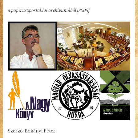
a
a papiruszportal.hu archívumából [2006]
lektűr
védelmében
bejegyzéshez
Szerző: Bokányi Péter