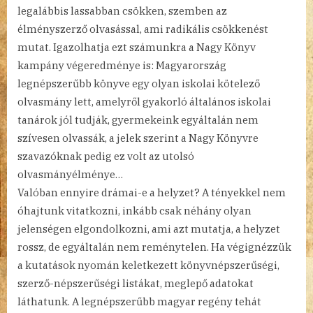
legalábbis lassabban csökken, szemben az
élményszerző olvasással, ami radikális csökkenést
mutat. Igazolhatja ezt számunkra a Nagy Könyv
kampány végeredménye is: Magyarország
legnépszerűbb könyve egy olyan iskolai kötelező
olvasmány lett, amelyről gyakorló általános iskolai
tanárok jól tudják, gyermekeink egyáltalán nem
szívesen olvassák, a jelek szerint a Nagy Könyvre
szavazóknak pedig ez volt az utolsó
olvasmányélménye…
Valóban ennyire drámai-e a helyzet? A tényekkel nem
óhajtunk vitatkozni, inkább csak néhány olyan
jelenségen elgondolkozni, ami azt mutatja, a helyzet
rossz, de egyáltalán nem reménytelen. Ha végignézzük
a kutatások nyomán keletkezett könyvnépszerűségi,
szerző-népszerűségi listákat, meglepő adatokat
láthatunk. A legnépszerűbb magyar regény tehát