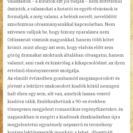
válaszadók – a kutatók ezt jól tudják – nem feltétlenül
őszinték, a válaszokat a kutatói és egyéb elvárások is
formálják, s még valami: a belénk nevelt, nevelődött
sznobizmus olvasmányainkkal kapcsolatban. Nem
szívesen valljuk be, hogy bizony nyaralásra nem
Odüsszeiát viszünk magunkkal, hanem több kötet
krimit, mint ahogy azt sem, hogy elalvás előtt sem
görög drámákat szoktunk általában olvasgatni, hanem
valamit, ami csak és kizárólag a kikapcsolódást, az ilyen
értelmű élményszerzést szolgálja.
Az elmúlt évtizedben gombamód megszaporodott és
jórészt a lektűrre szakosodott kiadók közül nemigen
halt éhen egy sem, sőt van, amelyik lassan vezető
kiadóvá válik. Emlékezhetünk a 90-es években
tömegesen megjelent romantikus regényfüzetekre, és
napjainkban is megéri a kiadónak díszkiadásban újra
megjelentetni egynémely népszerű és termékeny
kortárs lektűrszerzők munkáit, s lehet „illusztrált