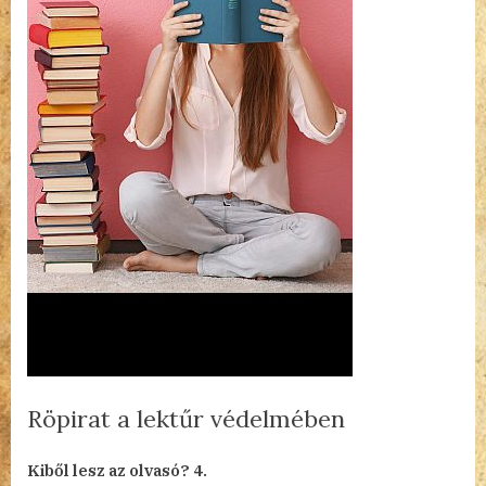
Röpirat a lektűr védelmében
By
Posted
a(z)
admin
2023.08.16.
Nincs hozzászólás
Kiből lesz az olvasó? 4.
on
Röpirat