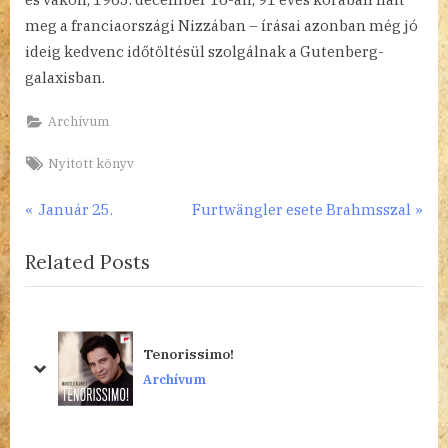
meg a franciaországi Nizzában – írásai azonban még jó
ideig kedvenc időtöltésül szolgálnak a Gutenberg-
galaxisban.
Archívum
Tags:
Nyitott könyv
Bejegyzés
P
N
Január 25.
Furtwängler esete Brahmsszal
r
e
navigáció
Related Posts
e
x
v
t
i
P
o
o
Tenorissimo!
u
s
prev
next
Archívum
s
t
P
:
o