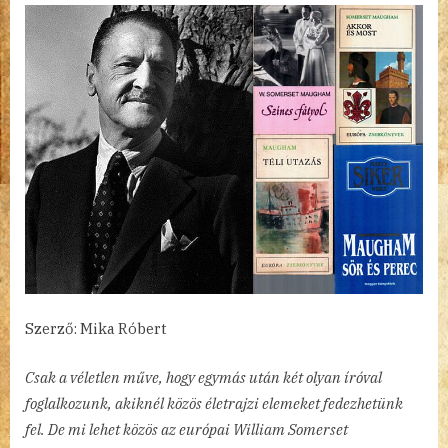
By
Posted
William
admin
2023.01.25.
3 hozzászólás
on
Somerset
Maugham
(1874–
1965)
című
bejegyzéshez
Szerző: Mika Róbert
Csak a véletlen műve, hogy egymás után két olyan íróval
foglalkozunk, akiknél közös életrajzi elemeket fedezhetünk
fel. De mi lehet közös az európai William Somerset