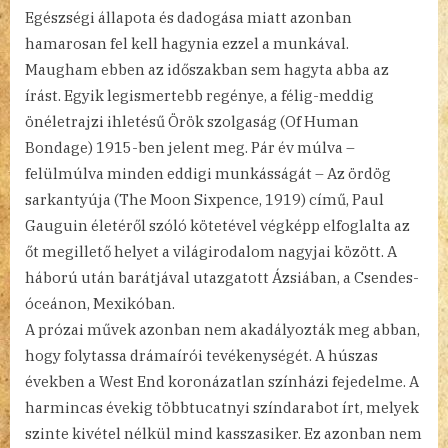
Egészségi állapota és dadogása miatt azonban
hamarosan fel kell hagynia ezzel a munkával.
Maugham ebben az időszakban sem hagyta abba az
írást. Egyik legismertebb regénye, a félig-meddig
önéletrajzi ihletésű Örök szolgaság (Of Human
Bondage) 1915-ben jelent meg. Pár év múlva –
felülmúlva minden eddigi munkásságát – Az ördög
sarkantyúja (The Moon Sixpence, 1919) című, Paul
Gauguin életéről szóló kötetével végképp elfoglalta az
őt megillető helyet a világirodalom nagyjai között. A
háború után barátjával utazgatott Ázsiában, a Csendes-
óceánon, Mexikóban.
A prózai művek azonban nem akadályozták meg abban,
hogy folytassa drámaírói tevékenységét. A húszas
években a West End koronázatlan színházi fejedelme. A
harmincas évekig többtucatnyi színdarabot írt, melyek
szinte kivétel nélkül mind kasszasiker. Ez azonban nem