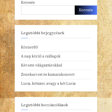
Keresés
Keresés
Legutóbbi bejegyzések
Körner80
A nap körül a csillagok
Két este világsztárokkal
Zenekari est és kamarakoncert
Lucia, kétszer, avagy a két Lucia
Legutóbbi hozzászólások