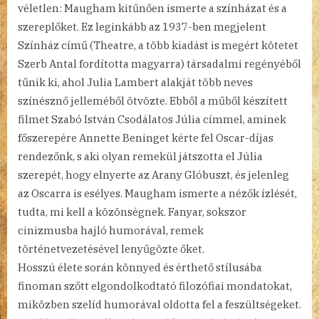
véletlen: Maugham kitűnően ismerte a színházat és a
szereplőket. Ez leginkább az 1937-ben megjelent
Színház című (Theatre, a több kiadást is megért kötetet
Szerb Antal fordította magyarra) társadalmi regényéből
tűnik ki, ahol Julia Lambert alakját több neves
színésznő jelleméből ötvözte. Ebből a műből készített
filmet Szabó István Csodálatos Júlia címmel, aminek
főszerepére Annette Beninget kérte fel Oscar-díjas
rendezőnk, s aki olyan remekül játszotta el Júlia
szerepét, hogy elnyerte az Arany Glóbuszt, és jelenleg
az Oscarra is esélyes. Maugham ismerte a nézők ízlését,
tudta, mi kell a közönségnek. Fanyar, sokszor
cinizmusba hajló humorával, remek
történetvezetésével lenyűgözte őket.
Hosszú élete során könnyed és érthető stílusába
finoman szőtt elgondolkodtató filozófiai mondatokat,
miközben szelíd humorával oldotta fel a feszültségeket.