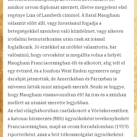
amikor orvosi diplomát szerzett, illetve megjelent első
regénye Liza of Lambeth címmel. A fiatal Maugham
válaszút előtt állt, vagy hivatásául fogadja a
betegségekkel szemben való küzdelmet, vagy sikeres
irodalmi bemutatkozása után csak az írással
foglalkozik. Jó érzékkel az utóbbit választotta, bár
valószínű, hogy orvosként is megállta volna a helyét.
Maugham Franciaországban élt és alkotott, alig telt el
egy évtized, és a londoni West Enden egyszerre négy
darabját játszották, de Amerikában és Párizsban is
szívesen látták mint színpadi szerzőt. Senki se higgye,
hogy Maugham visszavonultan élt! Az írás és a színház
mellett az utazást szerette legjobban.
Az első világháborúban csatlakozott a Vöröskereszthez,
a katonai hírszerzés (MI6) ügynökeként tevékenykedett
Franciaországban, majd az orosz forradalomban (1919)
riporterként, azaz a brit titkosszolgálat ügynökeként.