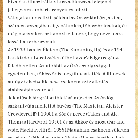
Kiválóan illusztrálta a huszadik század elejének
jellegzetes emberi erényeit és hibáit.
Válogatott novelláit, például az Oroszlánbőrt, a világ
számos országában, így nálunk is, többször kiadták, és
még ma is sikeresek annak ellenére, hogy neve mára
kissé háttérbe szorult.
Az 1938-ban írt Életem (The Summing Up) és az 1943-
ban kiadott Borotvaélen (The Razor’s Edge) regénye
feledhetetlen. Az utóbbit, az Örök szolgasággal
egyetemben, többször is megfilmesítették. A filmesek
amúgy is kedvelik, neve csaknem száz alkotás
stáblistáján szerepel.
Jelentősek biográfiai ihletésű művei is. Az ördög
sarkantyúja mellett A bűvész (The Magician, Aleister
Crowleyről [!?], 1908), a Sör és perec (Cakes and Ale,
Thomas Hardyról, 1930), és az Akkor és most (Far and
wide, Machiavelliről, 1955).Maugham csaknem süketen
és vakon, 1965. december 16-án, 91 éves korában halt