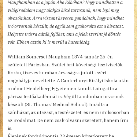
Maughamban és a japán Abe Kóbóban? Hogy mindketten a
világirodalom nagy alakjai közé tartoznak, nem lepi meg
olvasóinkat. Arra viszont kevesen gondolnak, hogy mindkét
író orvosnak készült, de egyik sem gyakorolta ezt a hivatást.
Helyette írásra adták fejüket, ami a jelek szerint jó döntés
volt. Ebben aztán ki is merül a hasonlóság.
William Somerset Maugham 1874. január 25-én
született Párizsban. Szülei brit követségi tisztviselők.
Korán, tízéves korában árvaságra jutott, ezért
nagybátyja neveltette. A Canterburyi Királyi Iskola után
a német Heidelberg Egyetemen tanult. Látogatta a
párizsi festőakadémiát is. Végül Londonban orvosnak
készült (St. Thomas’ Medical School). Imádta a
színházat, az utazást, a festészetet, és nem utolsósorban
az irodalmat. De nem csak olvasni szeretett, hanem írni
is.
Életének fordulópontja 23 évesen következett be,