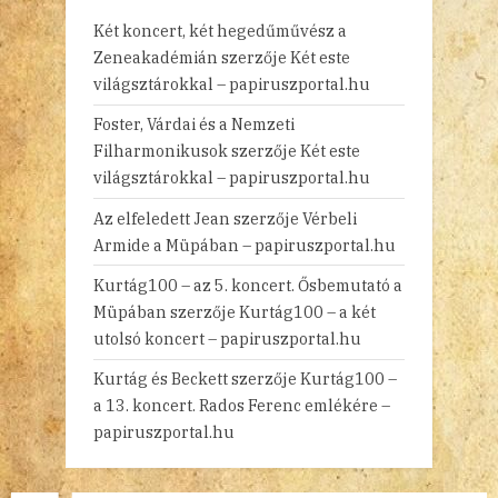
Két koncert, két hegedűművész a
Zeneakadémián
szerzője
Két este
világsztárokkal – papiruszportal.hu
Foster, Várdai és a Nemzeti
Filharmonikusok
szerzője
Két este
világsztárokkal – papiruszportal.hu
Az elfeledett Jean
szerzője
Vérbeli
Armide a Müpában – papiruszportal.hu
Kurtág100 – az 5. koncert. Ősbemutató a
Müpában
szerzője
Kurtág100 – a két
utolsó koncert – papiruszportal.hu
Kurtág és Beckett
szerzője
Kurtág100 –
a 13. koncert. Rados Ferenc emlékére –
papiruszportal.hu