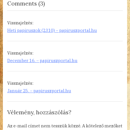
on
Comments
(3)
s
“William
t
Somerset
:
Visszajelzés:
Maugham
Heti papiruszok (2310) – papiruszportal.hu
(1874–
1965)”
Visszajelzés:
December 16. – papiruszportal.hu
Visszajelzés:
Január 25. – papiruszportal.hu
Vélemény, hozzászólás?
Az e-mail címet nem tesszük közzé.
A kötelező mezőket