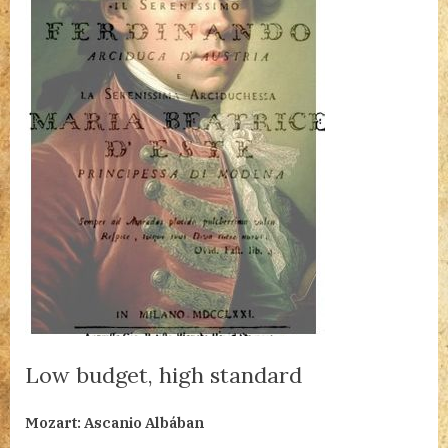
Low budget, high standard
By
Posted
a(z)
admin
2024.10.17.
Nincs hozzászólás
Mozart: Ascanio Albában
on
Low