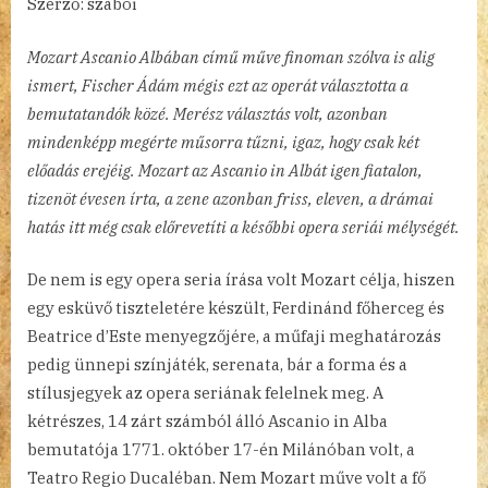
Szerző: szabói
Mozart Ascanio Albában című műve finoman szólva is alig
ismert, Fischer Ádám mégis ezt az operát választotta a
bemutatandók közé. Merész választás volt, azonban
mindenképp megérte műsorra tűzni, igaz, hogy csak két
előadás erejéig. Mozart az Ascanio in Albát igen fiatalon,
tizenöt évesen írta, a zene azonban friss, eleven, a drámai
hatás itt még csak előrevetíti a későbbi opera seriái mélységét.
De nem is egy opera seria írása volt Mozart célja, hiszen
egy esküvő tiszteletére készült, Ferdinánd főherceg és
Beatrice d’Este menyegzőjére, a műfaji meghatározás
pedig ünnepi színjáték, serenata, bár a forma és a
stílusjegyek az opera seriának felelnek meg. A
kétrészes, 14 zárt számból álló Ascanio in Alba
bemutatója 1771. október 17-én Milánóban volt, a
Teatro Regio Ducaléban. Nem Mozart műve volt a fő