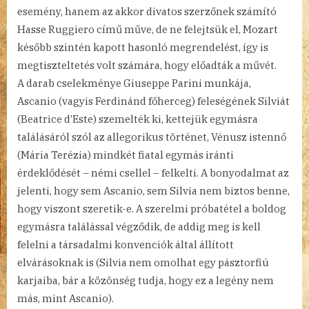
esemény, hanem az akkor divatos szerzőnek számító
Hasse Ruggiero című műve, de ne felejtsük el, Mozart
később szintén kapott hasonló megrendelést, így is
megtiszteltetés volt számára, hogy előadták a művét.
A darab cselekménye Giuseppe Parini munkája,
Ascanio (vagyis Ferdinánd főherceg) feleségének Silviát
(Beatrice d’Este) szemelték ki, kettejük egymásra
találásáról szól az allegorikus történet, Vénusz istennő
(Mária Terézia) mindkét fiatal egymás iránti
érdeklődését – némi csellel – felkelti. A bonyodalmat az
jelenti, hogy sem Ascanio, sem Silvia nem biztos benne,
hogy viszont szeretik-e. A szerelmi próbatétel a boldog
egymásra találással végződik, de addig meg is kell
felelni a társadalmi konvenciók által állított
elvárásoknak is (Silvia nem omolhat egy pásztorfiú
karjaiba, bár a közönség tudja, hogy ez a legény nem
más, mint Ascanio).