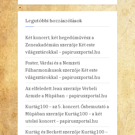
Legutóbbi hozzászólások
Két koncert, két hegedűművész a
Zeneakadémián
szerzője
Két este
világsztárokkal – papiruszportal.hu
Foster, Várdai és a Nemzeti
Filharmonikusok
szerzője
Két este
világsztárokkal – papiruszportal.hu
Az elfeledett Jean
szerzője
Vérbeli
Armide a Müpában – papiruszportal.hu
Kurtág100 – az 5. koncert. Ősbemutató a
Müpában
szerzője
Kurtág100 – a két
utolsó koncert – papiruszportal.hu
Kurtág és Beckett
szerzője
Kurtág100 –