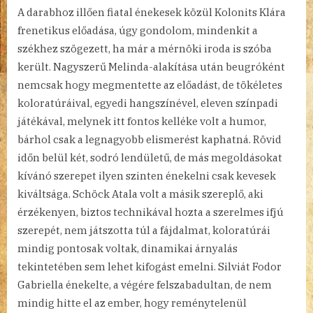
A darabhoz illően fiatal énekesek közül Kolonits Klára
frenetikus előadása, úgy gondolom, mindenkit a
székhez szögezett, ha már a mérnöki iroda is szóba
került. Nagyszerű Melinda-alakítása után beugróként
nemcsak hogy megmentette az előadást, de tökéletes
koloratúráival, egyedi hangszínével, eleven színpadi
játékával, melynek itt fontos kelléke volt a humor,
bárhol csak a legnagyobb elismerést kaphatná. Rövid
időn belül két, sodró lendületű, de más megoldásokat
kívánó szerepet ilyen szinten énekelni csak kevesek
kiváltsága. Schöck Atala volt a másik szereplő, aki
érzékenyen, biztos technikával hozta a szerelmes ifjú
szerepét, nem játszotta túl a fájdalmat, koloratúrái
mindig pontosak voltak, dinamikai árnyalás
tekintetében sem lehet kifogást emelni. Silviát Fodor
Gabriella énekelte, a végére felszabadultan, de nem
mindig hitte el az ember, hogy reménytelenül