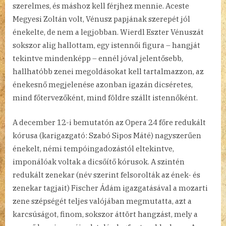
szerelmes, és máshoz kell férjhez mennie. Aceste
Megyesi Zoltán volt, Vénusz papjának szerepét jól
énekelte, de nem a legjobban. Wierdl Eszter Vénuszát
sokszor alig hallottam, egy istennői figura – hangját
tekintve mindenképp – ennél jóval jelentősebb,
hallhatóbb zenei megoldásokat kell tartalmazzon, az
énekesnő megjelenése azonban igazán dicséretes,
mind főtervezőként, mind földre szállt istennőként.
A december 12-i bemutatón az Opera 24 főre redukált
kórusa (karigazgató: Szabó Sipos Máté) nagyszerűen
énekelt, némi tempóingadozástól eltekintve,
imponálóak voltak a dicsőítő kórusok. A szintén
redukált zenekar (név szerint felsorolták az ének- és
zenekar tagjait) Fischer Ádám igazgatásával a mozarti
zene szépségét teljes valójában megmutatta, azt a
karcsúságot, finom, sokszor áttört hangzást, mely a