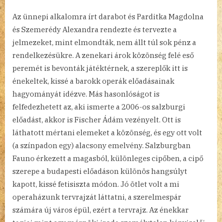
Az ünnepi alkalomra írt darabot és Parditka Magdolna
és Szemerédy Alexandra rendezte és tervezte a
jelmezeket, mint elmondták, nem állt túl sok pénz a
rendelkezésükre. A zenekari árok közönség felé eső
peremét is bevonták játéktérnek, a szereplők itt is
énekeltek, kissé a barokk operák előadásainak
hagyományát idézve. Más hasonlóságot is
felfedezhetett az, aki ismerte a 2006-os salzburgi
előadást, akkor is Fischer Ádám vezényelt. Ott is
láthatott mértani elemeket a közönség, és egy ott volt
(a színpadon egy) alacsony emelvény. Salzburgban
Fauno érkezett a magasból, különleges cipőben, a cipő
szerepe a budapesti előadáson különös hangsúlyt
kapott, kissé fetisiszta módon. Jó ötlet volt a mi
operaházunk tervrajzát láttatni, a szerelmespár
számára új város épül, ezért a tervrajz. Az énekkar