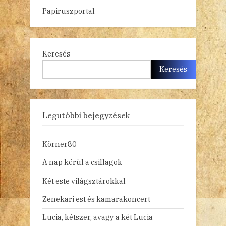
Papiruszportal
Keresés
Keresés
Legutóbbi bejegyzések
Körner80
A nap körül a csillagok
Két este világsztárokkal
Zenekari est és kamarakoncert
Lucia, kétszer, avagy a két Lucia