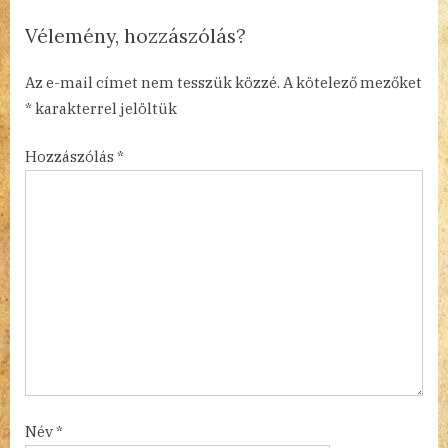
o
Vélemény, hozzászólás?
s
t
Az e-mail címet nem tesszük közzé.
A kötelező mezőket
:
*
karakterrel jelöltük
Hozzászólás
*
Név
*