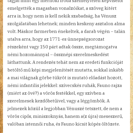
tagjai mint egy mérnöki iroda személytelen képviselői
emelgették a magasban vonalzóikat, a szöveg kitért
arra is, hogy nem is kell nekik szabadság, ha Vénusz
szolgálatában lehetnek; minden keskeny asztalon alma
volt. Máskor farmerben énekeltek, a darab végén – talán
utalva arra, hogy az 1771-es ünnepségsorozat
részeként vagy 150 párt adtak össze, megtámogatva
némi hozománnyal – össznépi szerelmeskedést
láthattunk. A rendezés tehát nem az eredeti funkcióját
betöltő mű képi megjelenítését mutatta, sokkal inkább
a mai világnak görbe tükröt is mutató előadást hozott,
némi infantilis jelekkel: szívecskés ruhák, Fauno rajza
(miért az övé?) a vörös festékkel, egy szívben a
szerelmesek kezdőbetűivel, vagy a léggömbök. A
jelmezek közül a legjobban Vénuszé tetszett, de nem a
vörös cipős, miniszoknyás, hanem a(z újra) meseszerű,
valóban istennői ruha, és Fauno kicsit kópés öltözete.