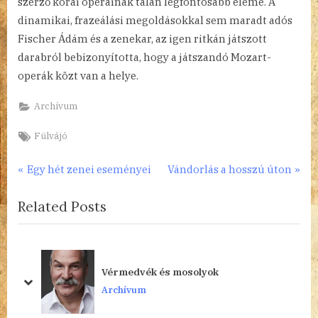
szerző korai operáinak talán legfontosabb eleme. A
dinamikai, frazeálási megoldásokkal sem maradt adós
Fischer Ádám és a zenekar, az igen ritkán játszott
darabról bebizonyította, hogy a játszandó Mozart-
operák közt van a helye.
Archívum
Tags:
Fülvájó
Bejegyzés
P
N
Egy hét zenei eseményei
Vándorlás a hosszú úton
r
e
navigáció
Related Posts
e
x
v
t
i
P
o
o
Vérmedvék és mosolyok
u
s
prev
next
Archívum
s
t
P
: