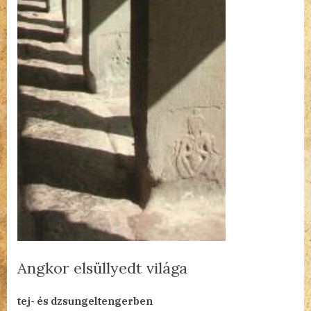
Angkor elsüllyedt világa
By
Posted
a(z)
admin
2023.08.14.
Nincs hozzászólás
tej- és dzsungeltengerben
on
Angkor