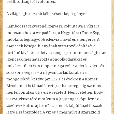
beállítottságáról volt híres.
A világ leghosszabb kőbe vésett képregényei
Kambodzsa fekvésénél fogva rá volt utalva a vízre; a
monszun hozta csapadékra, a Nagy-tóra (Tonlé Sap,
Indokína legnagyobb édesvizű tava) és a tengerre. A
csapadék bősége, hiányának víztározók építésével
történő kivédése, illetve a tengerpart mint országhatár
igencsak meghatározta gondolkodásukat és
művészetüket is. A tenger maga volt az élet kezdete és
sokszor a vége is – a népvándorlás korában a
mongoloktól kezdve (az 1220-as években a Khmer
Birodalmat is támadás érte) a thai seregekig számos
nép felvonulási útja erre vezetett. Nem véletlen, hogy
vissza-visszatérő motívum a (tej)tengerköpülés: az
„özönvíz kultúrájában” az istenek köpüléssel hozzák
létre a szárazföldet. A víz és a megművelt szárazföld