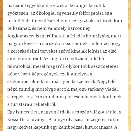
harcából egyébként a víz és a dzsungel került ki
győztesen: az ökológiai egyensúly felforgatása és a
termőföld kimerülése lehetett az igazi oka a birodalom
bukásának, és nem valamely harcos nép.
Angkor azért is merülhetett a feledés homályába, mert
nagyon kevés a róla szóló írásos emlék. Jellemző, hogy
a kereskedelmi terveket szövő kínaiak leírása az első,
ami fennmaradt. Az angkori civilizáció inkább
feliratokkal mesél magáról: olykor több száz méteres
kőbe vésett képregények ezek, amelyek a
szakembereknek ma már igen beszédesek. Négyfelé
néző, mindig mosolygó arcok, majom-sárkány viadal,
seregek sora és a mindennapok csendéletei tekintenek
a turistára a reliefekről…
Egy ismeretlen, nagyon érdekes és szép világot tár fel a
Kossuth kiadványa. A könyv olvasása, nézegetése után
nagy kedvet kapunk egy kambodzsai kiruccanásra. A