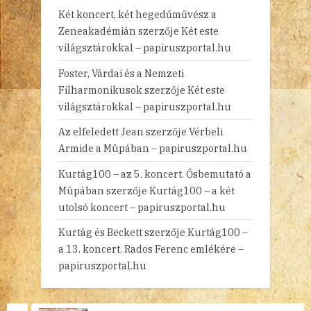
Két koncert, két hegedűművész a
Zeneakadémián
szerzője
Két este
világsztárokkal – papiruszportal.hu
Foster, Várdai és a Nemzeti
Filharmonikusok
szerzője
Két este
világsztárokkal – papiruszportal.hu
Az elfeledett Jean
szerzője
Vérbeli
Armide a Müpában – papiruszportal.hu
Kurtág100 – az 5. koncert. Ősbemutató a
Müpában
szerzője
Kurtág100 – a két
utolsó koncert – papiruszportal.hu
Kurtág és Beckett
szerzője
Kurtág100 –
a 13. koncert. Rados Ferenc emlékére –
papiruszportal.hu