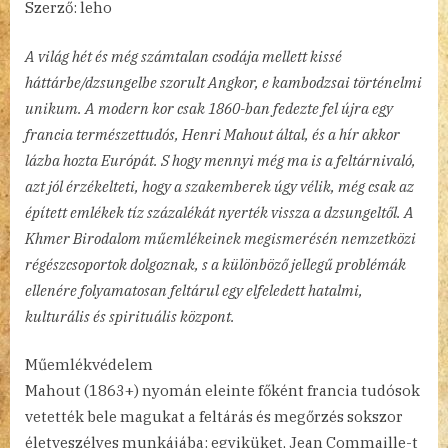
Szerző: leho
A világ hét és még számtalan csodája mellett kissé
háttárbe/dzsungelbe szorult Angkor, e kambodzsai történelmi
unikum. A modern kor csak 1860-ban fedezte fel újra egy
francia természettudós, Henri Mahout által, és a hír akkor
lázba hozta Európát. S hogy mennyi még ma is a feltárnivaló,
azt jól érzékelteti, hogy a szakemberek úgy vélik, még csak az
épített emlékek tíz százalékát nyerték vissza a dzsungeltől. A
Khmer Birodalom műemlékeinek megismerésén nemzetközi
régészcsoportok dolgoznak, s a különböző jellegű problémák
ellenére folyamatosan feltárul egy elfeledett hatalmi,
kulturális és spirituális központ.
Műemlékvédelem
Mahout (1863+) nyomán eleinte főként francia tudósok
vetették bele magukat a feltárás és megőrzés sokszor
életveszélyes munkájába: egyiküket, Jean Commaille-t