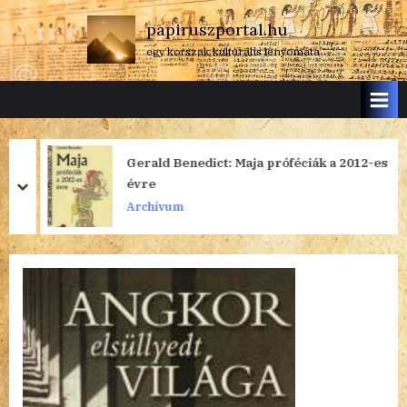
Skip
papiruszportal.hu
to
egy korszak kulturális lenyomata
content
Gerald Benedict: Maja próféciák a 2012-es
évre
prev
next
Archívum