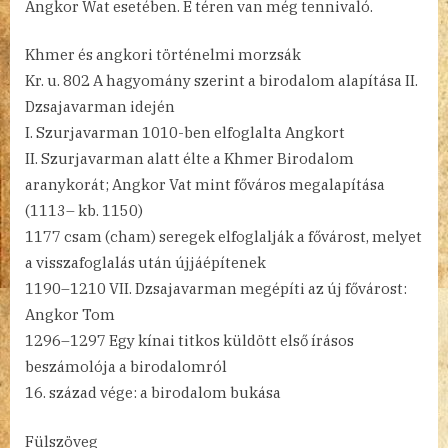
Angkor Wat esetében. E téren van még tennivaló.
Khmer és angkori történelmi morzsák
Kr. u. 802 A hagyomány szerint a birodalom alapítása II.
Dzsajavarman idején
I. Szurjavarman 1010-ben elfoglalta Angkort
II. Szurjavarman alatt élte a Khmer Birodalom
aranykorát; Angkor Vat mint főváros megalapítása
(1113– kb. 1150)
1177 csam (cham) seregek elfoglalják a fővárost, melyet
a visszafoglalás után újjáépítenek
1190–1210 VII. Dzsajavarman megépíti az új fővárost:
Angkor Tom
1296–1297 Egy kínai titkos küldött első írásos
beszámolója a birodalomról
16. század vége: a birodalom bukása
Fülszöveg