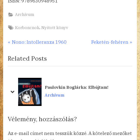
ISBN: 9789630948951
Archívum
Tags:
,
Korboncnok
Nyitott könyv
Bejegyzés
P
N
Nono: Intolleranza 1960
Feketén-fehéren
r
e
navigáció
Related Posts
e
x
v
t
i
P
o
o
ob
Paulovkin Boglárka: Elbújtam!
u
s
prev
next
Archívum
s
t
P
:
o
Vélemény, hozzászólás?
s
t
Az e-mail címet nem tesszük közzé.
A kötelező mezőket
: