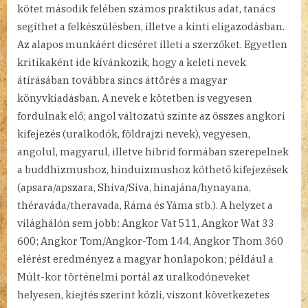
kötet második felében számos praktikus adat, tanács
segíthet a felkészülésben, illetve a kinti eligazodásban.
Az alapos munkáért dicséret illeti a szerzőket. Egyetlen
kritikaként ide kívánkozik, hogy a keleti nevek
átírásában továbbra sincs áttörés a magyar
könyvkiadásban. A nevek e kötetben is vegyesen
fordulnak elő; angol változatú szinte az összes angkori
kifejezés (uralkodók, földrajzi nevek), vegyesen,
angolul, magyarul, illetve hibrid formában szerepelnek
a buddhizmushoz, hinduizmushoz köthető kifejezések
(apsara/apszara, Shiva/Siva, hinajána/hynayana,
théraváda/theravada, Ráma és Yáma stb.). A helyzet a
világhálón sem jobb: Angkor Vat 511, Angkor Wat 33
600; Angkor Tom/Angkor-Tom 144, Angkor Thom 360
elérést eredményez a magyar honlapokon; például a
Múlt-kor történelmi portál az uralkodóneveket
helyesen, kiejtés szerint közli, viszont következetes