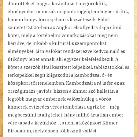
döntötték el, hogy a kirándulást megörökítik,
élményeiket nemcsak magánfotógyűjteménybe sűrítik,
hanem könyv formájában is közzéteszik. Ebből
született 2006-ban az Angkor elsüllyedt világa című
kötet, mely a történelmi vonatkozásokat meg nem
kerülve, de inkább a kulturális szempontokat,
élményeket, látnivalókat rendszerezve kedvcsináló és
útikönyv lehet annak, aki egyszer belefeledkezik. A
kötet a szerzők által készített képekkel, táblázatokkal és
térképekkel segít kiigazodni a kambodzsai ó- és
középkori történelemben. Kambodzsára rá is fér ez az
országimázs-javítás, hiszen a khmer szó hallatán a
legtöbb magyar embernek valószínűleg a vörös
khmerek évtizedes véres tombolása ugrik be – még
megbecsülni is alig lehet, hány millió ártatlan ember
vére tapad a kezükhöz –, s nem a középkori Khmer
Birodalom, mely éppen többszínű vallási