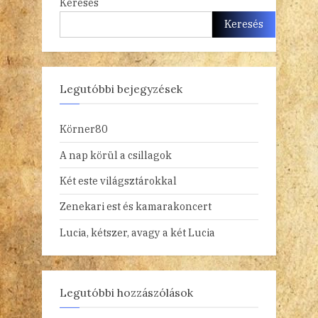
Keresés
Keresés
Legutóbbi bejegyzések
Körner80
A nap körül a csillagok
Két este világsztárokkal
Zenekari est és kamarakoncert
Lucia, kétszer, avagy a két Lucia
Legutóbbi hozzászólások