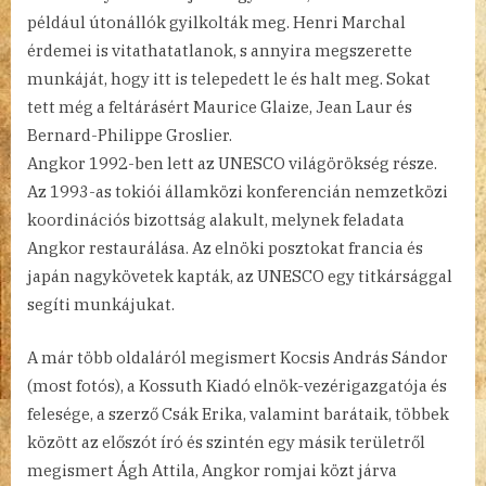
például útonállók gyilkolták meg. Henri Marchal
érdemei is vitathatatlanok, s annyira megszerette
munkáját, hogy itt is telepedett le és halt meg. Sokat
tett még a feltárásért Maurice Glaize, Jean Laur és
Bernard-Philippe Groslier.
Angkor 1992-ben lett az UNESCO világörökség része.
Az 1993-as tokiói államközi konferencián nemzetközi
koordinációs bizottság alakult, melynek feladata
Angkor restaurálása. Az elnöki posztokat francia és
japán nagykövetek kapták, az UNESCO egy titkársággal
segíti munkájukat.
A már több oldaláról megismert Kocsis András Sándor
(most fotós), a Kossuth Kiadó elnök-vezérigazgatója és
felesége, a szerző Csák Erika, valamint barátaik, többek
között az előszót író és szintén egy másik területről
megismert Ágh Attila, Angkor romjai közt járva