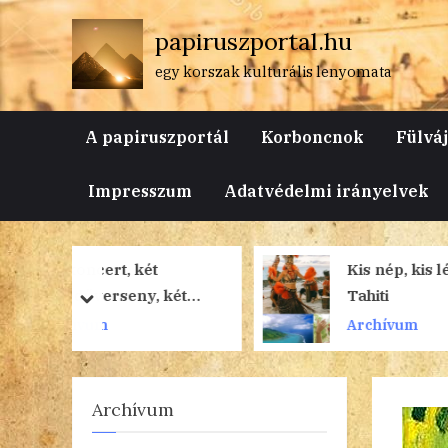
Skip
papiruszportal.hu
to
content
egy korszak kulturális lenyomata
A papiruszportál
Korboncnok
Fülvá
Impresszum
Adatvédelmi irányelvek
t
Kis nép, kis lélek? –
 két
Tahiti
prev
next
Archívum
Archívum