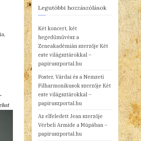
Legutóbbi hozzászólások
Két koncert, két
ia,
hegedűművész a
Zeneakadémián
szerzője
Két
este világsztárokkal –
papiruszportal.hu
Foster, Várdai és a Nemzeti
Filharmonikusok
szerzője
Két
este világsztárokkal –
r
papiruszportal.hu
chst
Az elfeledett Jean
szerzője
Vérbeli Armide a Müpában –
papiruszportal.hu