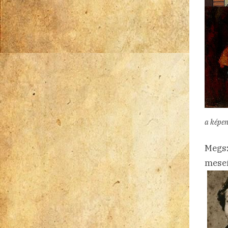
a képe
Megsz
meseí