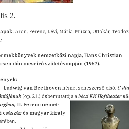
lis 2.
sted
a(z)
min
23.04.02.
ncs hozzászólás
apok:
Áron, Ferenc, Lévi, Mária, Múzsa, Ottokár, Teodóz
Április
e
2.
bejegyzéshez
ermekkönyvek nemzetközi napja, Hans Christian
sen dán meseíró születésnapján (1967).
ények:
 –
Ludwig van Beethoven
német zeneszerző első,
C-dú
óniájának
(op. 21.) ősbemutatója a
bécsi
KK Hoftheater
nä
urgban,
II. Ferenc német-
 császár és magyar király
létében.