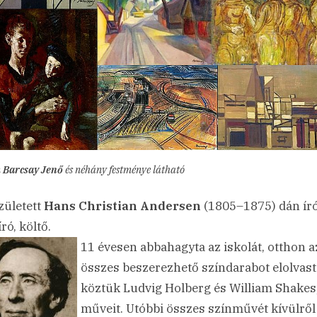
n
Barcsay Jenő
és néhány festménye látható
ületett
Hans Christian Andersen
(1805–1875) dán író
ró, költő.
11 évesen abbahagyta az iskolát, otthon a
összes beszerezhető színdarabot elolvast
köztük Ludvig Holberg és William Shake
műveit. Utóbbi összes színművét kívülről