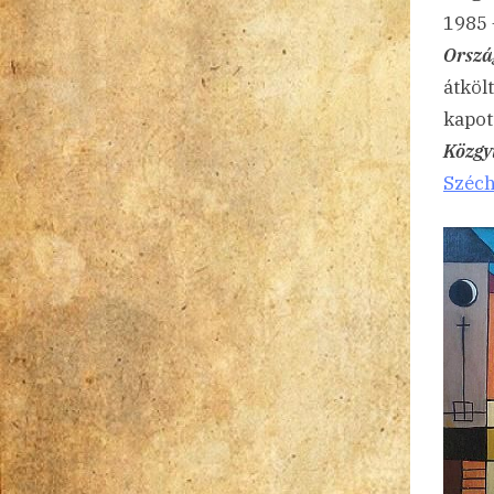
1985 
Orszá
átköl
kapott
Közgy
Széch