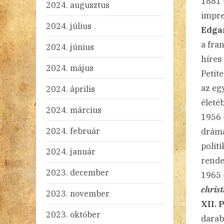
1881 
2024. augusztus
impre
2024. július
Edga
a fra
2024. június
híres
2024. május
Petit
az eg
2024. április
életé
2024. március
1956
2024. február
drám
polit
2024. január
rende
2023. december
1965
christ
2023. november
XII. 
2023. október
darab