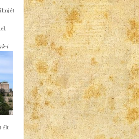
ilmjét
el.
rk-i
 élt