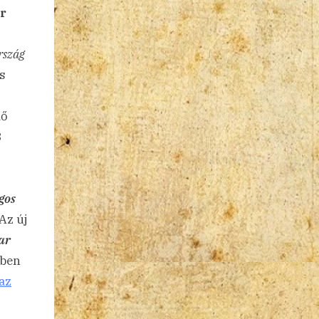
r
rszág
s
dő
8
gos
Az új
ar
-ben
az