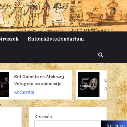
piruszok
Kulturális kalendárium
Toggle
search
form
 Alekszej
Omega 50
átaestje
Archívum
Keresés
Keresés