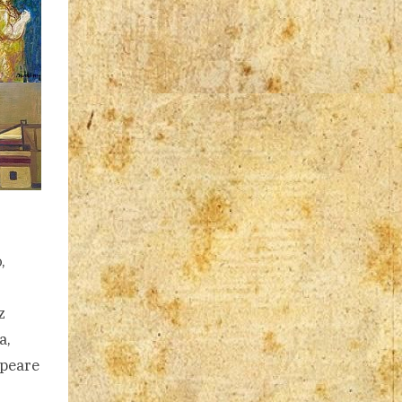
,
z
a,
speare