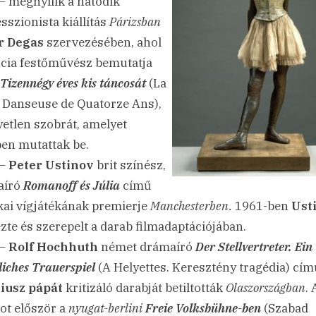
– megnyílik a hatodik
sszionista kiállítás
Párizsban
r Degas
szervezésében, ahol
ncia festőművész bemutatja
Tizennégy éves kis táncosát
(La
e Danseuse de Quatorze Ans),
yetlen szobrát, amelyet
ben mutattak be.
 –
Peter Ustinov
brit színész,
aíró
Romanoff és Júlia
című
ikai vígjátékának premierje
Manchesterben.
1961-ben
Ust
zte és szerepelt a darab filmadaptációjában.
 –
Rolf Hochhuth
német drámaíró
Der Stellvertreter. Ein
liches Trauerspiel
(A Helyettes. Keresztény tragédia) cím
Piusz pápát
kritizáló darabját betiltották
Olaszországban
. 
ot először a
nyugat-berlini
Freie Volksbühne-ben
(Szabad