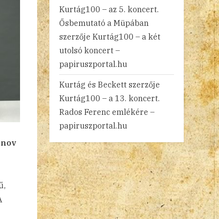
Kurtág100 – az 5. koncert.
Ősbemutató a Müpában
szerzője
Kurtág100 – a két
utolsó koncert –
papiruszportal.hu
Kurtág és Beckett
szerzője
Kurtág100 – a 13. koncert.
Rados Ferenc emlékére –
papiruszportal.hu
inov
ű,
A