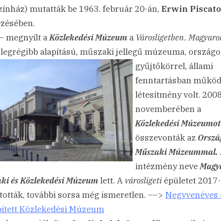
ínház) mutatták be 1963. február 20-án,
Erwin Piscato
zésében.
– megnyílt a
Közlekedési Múzeum
a
Városligetben.
Magyaro
 legrégibb alapítású, műszaki jellegű
múzeuma, országo
gyűjtőkörrel, állami
fenntartásban műkö
létesítmény volt. 200
novemberében a
Közlekedési Múzeumot
összevonták az
Orszá
Műszaki Múzeummal.
intézmény neve
Magy
ki és Közlekedési Múzeum
lett. A
városligeti
épületet 2017
tották, további sorsa még ismeretlen. ––>
Negyvenéves 
pített Közlekedési Múzeum