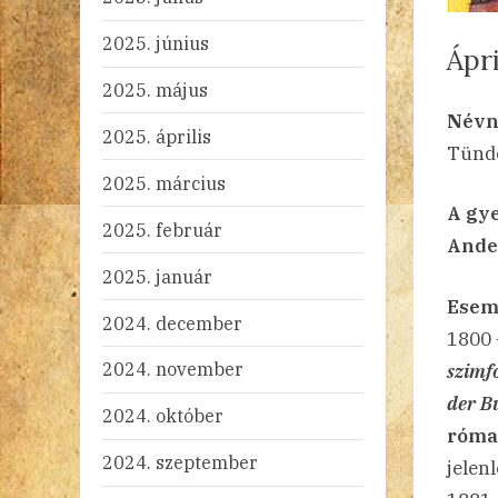
2025. június
Ápri
2025. május
By
Po
ad
20
Ni
Névn
2025. április
on
Tünd
2025. március
A gy
2025. február
Ander
2025. január
Esem
2024. december
1800
2024. november
szimf
der B
2024. október
római
2024. szeptember
jelen