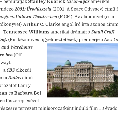
– bemutatják
Stanley Kubrick
Oscar-díjas
amerikai
rendező
2001: Űrodüsszeia
(2001: A Space Odyssey) című f
hingtoni
Uptown Theatre-ben
(MGM). Az alapművet (és a
tókönyvet)
Arthur C. Clarke
angol író írta azonos címm
 –
Tennessee Williams
amerikai drámaíró
Small Craft
ngs
(Kis kézműves figyelmeztetések) premierje a
New
Yo
 and Warehouse
re-ben
(Off-
way).
– a
CBS
elkezdi
eni a
Dallas
című
orozatot
Larry
man
és
Barbara Bel
es
főszereplésével.
részesre tervezett minisorozatként induló film 13 évadot