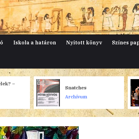
jó
Iskola a határon
Nyitott könyv
Színes pa
Sol Gabetta és
Snatches
Vologyin szon
Archívum
Archívum