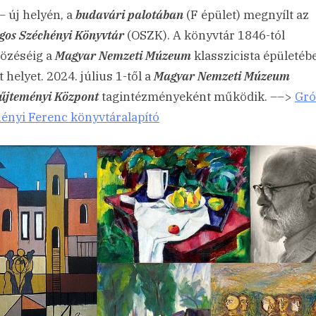
– új helyén, a
budavári palotában
(F épület) megnyílt az
gos Széchényi Könyvtár
(OSZK). A könyvtár 1846-tól
tözéséig a
Magyar Nemzeti Múzeum
klasszicista épületéb
 helyet. 2024. július 1-től a
Magyar Nemzeti Múzeum
űjteményi Központ
tagintézményeként működik. ––>
Gró
ényi Ferenc könyvtáralapító