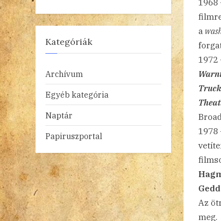
1968 
film
a
was
Kategóriák
forga
1972
Warni
Archívum
Truck
Egyéb kategória
Theat
Naptár
Broad
1978 
Papiruszportal
vetít
films
Hag
Gedd
Az öt
meg.