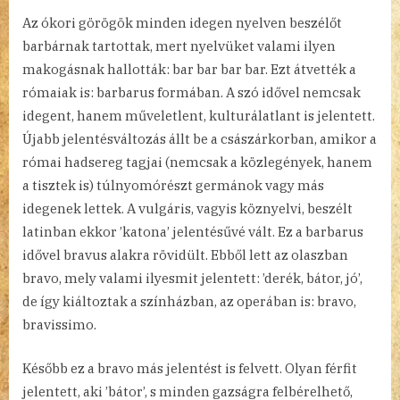
Az ókori görögök minden idegen nyelven beszélőt
barbárnak tartottak, mert nyelvüket valami ilyen
makogásnak hallották: bar bar bar bar. Ezt átvették a
rómaiak is: barbarus formában. A szó idővel nemcsak
idegent, hanem műveletlent, kulturálatlant is jelentett.
Újabb jelentésváltozás állt be a császárkorban, amikor a
római hadsereg tagjai (nemcsak a közlegények, hanem
a tisztek is) túlnyomórészt germánok vagy más
idegenek lettek. A vulgáris, vagyis köznyelvi, beszélt
latinban ekkor ’katona’ jelentésűvé vált. Ez a barbarus
idővel bravus alakra rövidült. Ebből lett az olaszban
bravo, mely valami ilyesmit jelentett: ’derék, bátor, jó’,
de így kiáltoztak a színházban, az operában is: bravo,
bravissimo.
Később ez a bravo más jelentést is felvett. Olyan férfit
jelentett, aki ’bátor’, s minden gazságra felbérelhető,