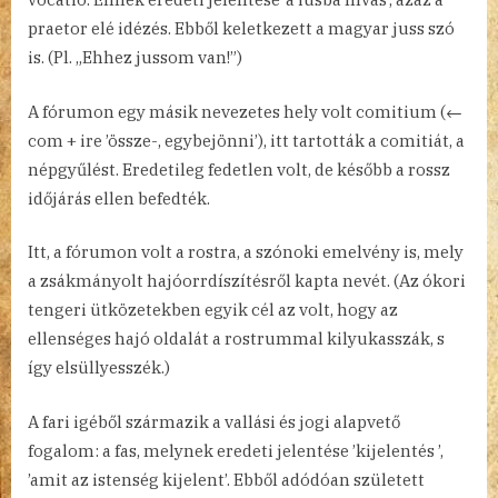
praetor elé idézés. Ebből keletkezett a magyar juss szó
is. (Pl. „Ehhez jussom van!”)
A fórumon egy másik nevezetes hely volt comitium (←
com + ire ’össze-, egybejönni’), itt tartották a comitiát, a
népgyűlést. Eredetileg fedetlen volt, de később a rossz
időjárás ellen befedték.
Itt, a fórumon volt a rostra, a szónoki emelvény is, mely
a zsákmányolt hajóorrdíszítésről kapta nevét. (Az ókori
tengeri ütközetekben egyik cél az volt, hogy az
ellenséges hajó oldalát a rostrummal kilyukasszák, s
így elsüllyesszék.)
A fari igéből származik a vallási és jogi alapvető
fogalom: a fas, melynek eredeti jelentése ’kijelentés ’,
’amit az istenség kijelent’. Ebből adódóan született