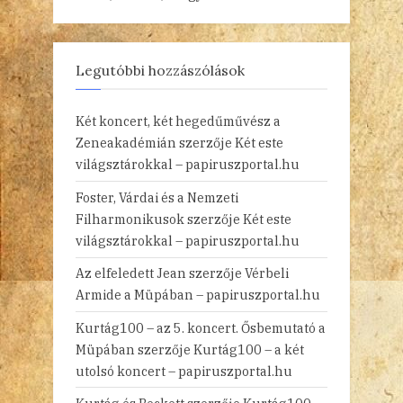
Legutóbbi hozzászólások
Két koncert, két hegedűművész a
Zeneakadémián
szerzője
Két este
világsztárokkal – papiruszportal.hu
Foster, Várdai és a Nemzeti
Filharmonikusok
szerzője
Két este
világsztárokkal – papiruszportal.hu
Az elfeledett Jean
szerzője
Vérbeli
Armide a Müpában – papiruszportal.hu
Kurtág100 – az 5. koncert. Ősbemutató a
Müpában
szerzője
Kurtág100 – a két
utolsó koncert – papiruszportal.hu