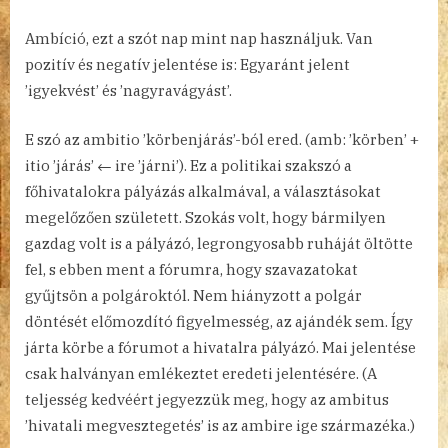
Ambíció, ezt a szót nap mint nap használjuk. Van
pozitív és negatív jelentése is: Egyaránt jelent
’igyekvést’ és ’nagyravágyást’.
E szó az ambitio ’körbenjárás’-ból ered. (amb: ’körben’ +
itio ’járás’ ← ire ’járni’). Ez a politikai szakszó a
főhivatalokra pályázás alkalmával, a választásokat
megelőzően született. Szokás volt, hogy bármilyen
gazdag volt is a pályázó, legrongyosabb ruháját öltötte
fel, s ebben ment a fórumra, hogy szavazatokat
gyűjtsön a polgároktól. Nem hiányzott a polgár
döntését előmozdító figyelmesség, az ajándék sem. Így
járta körbe a fórumot a hivatalra pályázó. Mai jelentése
csak halványan emlékeztet eredeti jelentésére. (A
teljesség kedvéért jegyezzük meg, hogy az ambitus
’hivatali megvesztegetés’ is az ambire ige származéka.)