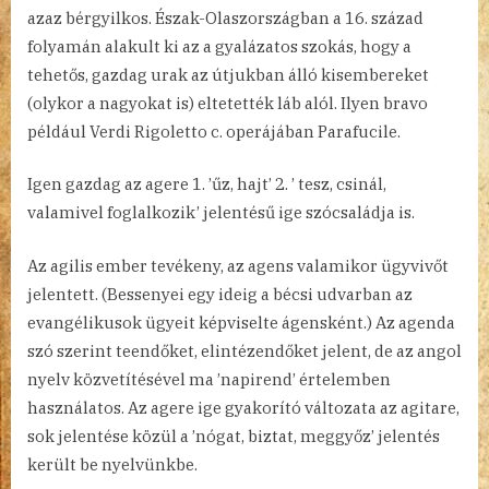
azaz bérgyilkos. Észak-Olaszországban a 16. század
folyamán alakult ki az a gyalázatos szokás, hogy a
tehetős, gazdag urak az útjukban álló kisembereket
(olykor a nagyokat is) eltetették láb alól. Ilyen bravo
például Verdi Rigoletto c. operájában Parafucile.
Igen gazdag az agere 1. ’űz, hajt’ 2. ’ tesz, csinál,
valamivel foglalkozik’ jelentésű ige szócsaládja is.
Az agilis ember tevékeny, az agens valamikor ügyvivőt
jelentett. (Bessenyei egy ideig a bécsi udvarban az
evangélikusok ügyeit képviselte ágensként.) Az agenda
szó szerint teendőket, elintézendőket jelent, de az angol
nyelv közvetítésével ma ’napirend’ értelemben
használatos. Az agere ige gyakorító változata az agitare,
sok jelentése közül a ’nógat, biztat, meggyőz’ jelentés
került be nyelvünkbe.