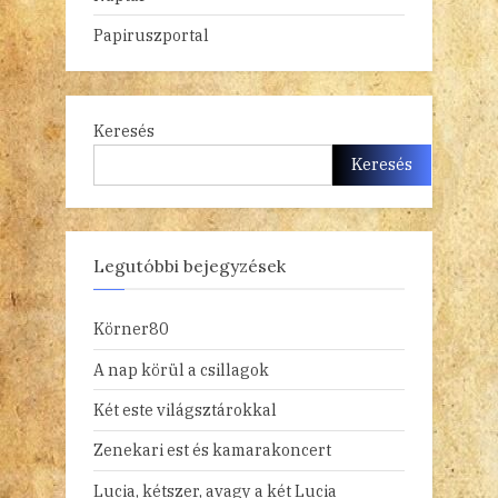
Papiruszportal
Keresés
Keresés
Legutóbbi bejegyzések
Körner80
A nap körül a csillagok
Két este világsztárokkal
Zenekari est és kamarakoncert
Lucia, kétszer, avagy a két Lucia