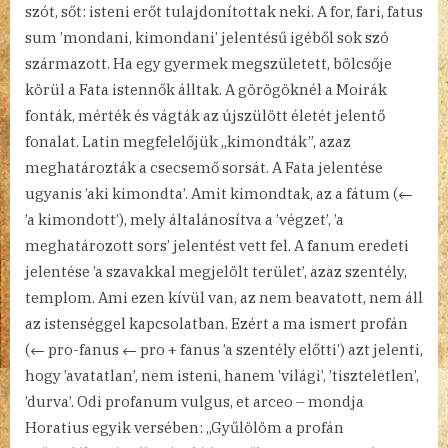
szót, sőt: isteni erőt tulajdonítottak neki. A for, fari, fatus
sum ’mondani, kimondani’ jelentésű igéből sok szó
származott. Ha egy gyermek megszületett, bölcsője
körül a Fata istennők álltak. A görögöknél a Moirák
fonták, mérték és vágták az újszülött életét jelentő
fonalat. Latin megfelelőjük „kimondták”, azaz
meghatározták a csecsemő sorsát. A Fata jelentése
ugyanis ’aki kimondta’. Amit kimondtak, az a fátum (←
’a kimondott’), mely általánosítva a ’végzet’, ’a
meghatározott sors’ jelentést vett fel. A fanum eredeti
jelentése ’a szavakkal megjelölt terület’, azaz szentély,
templom. Ami ezen kívül van, az nem beavatott, nem áll
az istenséggel kapcsolatban. Ezért a ma ismert profán
(← pro-fanus ← pro + fanus ’a szentély előtti’) azt jelenti,
hogy ’avatatlan’, nem isteni, hanem ’világi’, ’tiszteletlen’,
’durva’. Odi profanum vulgus, et arceo – mondja
Horatius egyik versében: „Gyűlölöm a profán