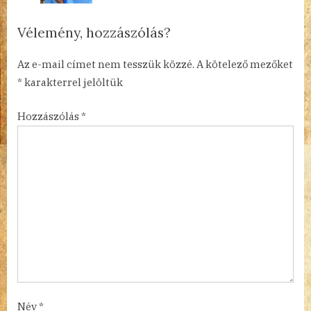
o
:
s
Vélemény, hozzászólás?
t
:
Az e-mail címet nem tesszük közzé.
A kötelező mezőket
*
karakterrel jelöltük
Hozzászólás
*
Név
*