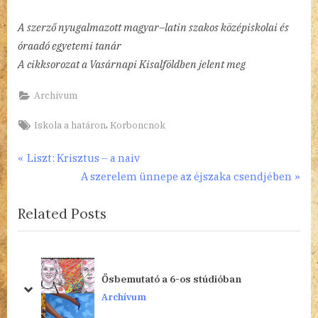
A szerző nyugalmazott magyar–latin szakos középiskolai és
óraadó egyetemi tanár
A cikksorozat a Vasárnapi Kisalföldben jelent meg
Archívum
Tags:
,
Iskola a határon
Korboncnok
Bejegyzés
P
Liszt: Krisztus – a naiv
r
N
A szerelem ünnepe az éjszaka csendjében
navigáció
e
e
Related Posts
v
x
i
t
o
P
u
o
Ősbemutató a 6-os stúdióban
s
s
prev
next
Archívum
P
t