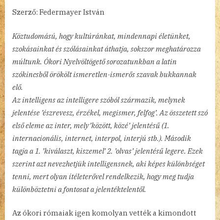
Szerző: Federmayer István
Köztudomású, hogy kultúránkat, mindennapi életünket,
szokásainkat és szólásainkat áthatja, sokszor meghatározza
múltunk. Ókori Nyelvöltögető sorozatunkban a latin
szókincsből örökölt ismeretlen-ismerős szavak bukkannak
elő.
Az intelligens az intelligere szóból származik, melynek
jelentése ’észrevesz, érzékel, megismer, felfog’. Az összetett szó
első eleme az inter, mely’között, közé’ jelentésű (1.
internacionális, internet, interpol, interjú stb.). Második
tagja a 1. ’kiválaszt, kiszemel’ 2. ’olvas’ jelentésű legere. Ezek
szerint azt nevezhetjük intelligensnek, aki képes különbséget
tenni, mert olyan ítéleterővel rendelkezik, hogy meg tudja
különböztetni a fontosat a jelentéktelentől.
Az ókori rómaiak igen komolyan vették a kimondott