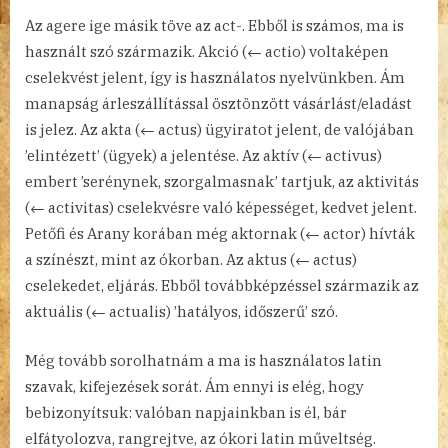
Az agere ige másik töve az act-. Ebből is számos, ma is
használt szó származik. Akció (← actio) voltaképen
cselekvést jelent, így is használatos nyelvünkben. Ám
manapság árleszállítással ösztönzött vásárlást/eladást
is jelez. Az akta (← actus) ügyiratot jelent, de valójában
’elintézett’ (ügyek) a jelentése. Az aktív (← activus)
embert ’serénynek, szorgalmasnak’ tartjuk, az aktivitás
(← activitas) cselekvésre való képességet, kedvet jelent.
Petőfi és Arany korában még aktornak (← actor) hívták
a színészt, mint az ókorban. Az aktus (← actus)
cselekedet, eljárás. Ebből továbbképzéssel származik az
aktuális (← actualis) ’hatályos, időszerű’ szó.
Még tovább sorolhatnám a ma is használatos latin
szavak, kifejezések sorát. Ám ennyi is elég, hogy
bebizonyítsuk: valóban napjainkban is él, bár
elfátyolozva, rangrejtve, az ókori latin műveltség.