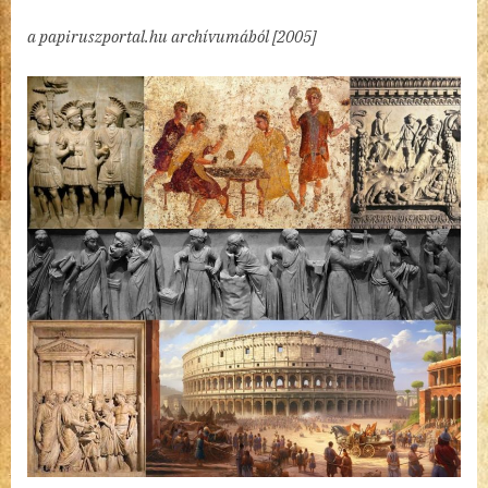
Nyelvöltögető
a papiruszportal.hu archívumából [2005]
VI.
bejegyzéshez