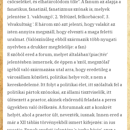
csőcseléket, és elhatárolódom tőle”. A fanum az alapja a
fanatikus, fanatizál, fanatizmus szónak is, melyek
jelentése 1. ’vakbuzgó’, 2. ’feltüzel, felkorbácsol’, 3.
’elvakultság ’. E három szó azt jelenti, hogy valakit az
isten annyira megszáll, hogy elveszti a maga feletti
uralmat. (Valószínűleg ebből származik több nyugati
nyelvben a drukker megfelelője: a fan)
E szóból ered a forum, melyet általában’(piac)tér’
jelentésben ismernek, de éppen a ’szól, megszólal’
igéből való származása utal arra, hogy eredetileg a
városállam közéleti, politikai helye volt, s nem a
kereskedelemé. Itt folyt a politikai élet, itt szólaltak fel a
politikai pártok szónokai, az állami tisztviselők, itt
ülésezett a praetor, akinek elsőrendű feladata a peres
ügyekben való ítélkezés. A forumnak azt a konkrét
helyét, ahol a praetor ült, nevezték, iusnak. Innen ered a
már a XII táblás törvényekből ismert kifejezés: in ius
vocatio. Ennek eredeti jelentése ’a iusba hívás’, azaz a