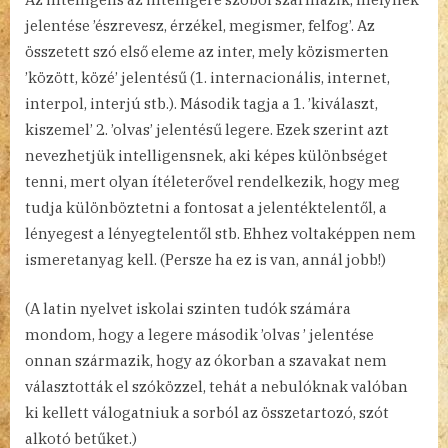
jelentése ’észrevesz, érzékel, megismer, felfog’. Az
összetett szó első eleme az inter, mely közismerten
’között, közé’ jelentésű (1. internacionális, internet,
interpol, interjú stb.). Második tagja a 1. ’kiválaszt,
kiszemel’ 2. ’olvas’ jelentésű legere. Ezek szerint azt
nevezhetjük intelligensnek, aki képes különbséget
tenni, mert olyan ítéleterővel rendelkezik, hogy meg
tudja különböztetni a fontosat a jelentéktelentől, a
lényegest a lényegtelentől stb. Ehhez voltaképpen nem
ismeretanyag kell. (Persze ha ez is van, annál jobb!)
(A latin nyelvet iskolai szinten tudók számára
mondom, hogy a legere második ’olvas ’ jelentése
onnan származik, hogy az ókorban a szavakat nem
választották el szóközzel, tehát a nebulóknak valóban
ki kellett válogatniuk a sorból az összetartozó, szót
alkotó betűket.)