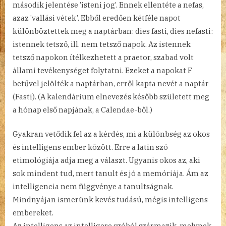
második jelentése ’isteni jog’. Ennek ellentéte a nefas,
azaz ’vallási vétek’. Ebből eredően kétféle napot
különböztettek meg a naptárban: dies fasti, dies nefasti:
istennek tetsző, ill. nem tetsző napok. Az istennek
tetsző napokon ítélkezhetett a praetor, szabad volt
állami tevékenységet folytatni. Ezeket a napokat F
betűvel jelölték a naptárban, erről kapta nevét a naptár
(Fasti). (A kalendárium elnevezés később született meg
a hónap első napjának, a Calendae-ből.)
Gyakran vetődik fel az a kérdés, mi a különbség az okos
és intelligens ember között. Erre a latin szó
etimológiája adja meg a választ. Ugyanis okos az, aki
sok mindent tud, mert tanult és jó a memóriája. Ám az
intelligencia nem függvénye a tanultságnak.
Mindnyájan ismerünk kevés tudású, mégis intelligens
embereket.
Az intelligens az intelligere szóból származik, melynek