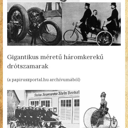
Gigantikus méretű háromkerekű
drótszamarak
By
Posted
a(z)
admin
2022.12.15.
Nincs hozzászólás
(a papiruszportal.hu archívumából)
on
Gigantikus
méretű
háromkerekű
drótszamarak
bejegyzéshez