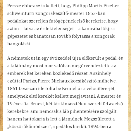
Persze ehhez az is kellett, hogy Philipp Moritz Fischer
schweinfurti zongorakészítő-mester 1853-ban
pedálokat szereljen futógépének első kerekeire, hogy
aztán – látva az érdektelenséget – a kamrába lökje a
gépezetet és bánatosan tovább folytassa a zongorák
hangolását.
A németek után egy évtizeddel újra előkerült a pedál, és
a találmány most már valóban megörvendeztette az
emberek két keréken közlekedő részét. A színhely
ezúttal Párizs, Pierre Michaux kocsikészítő műhelye.
1861 tavaszán ide tolta be Brunel úr a vélocifére-jét,
amelynek első kerekét kellett megjavítani. A mester és
19 éves fia, Ernest, két kis támasztékot szerelt fel az első
kerekekre, ami nemcsak a láb pihentetésére szolgált,
hanem hajtókarja is lett a járműnek. Megszületett a
„köszörűkőmódszer”, a pedálos bicikli. 1894-ben a