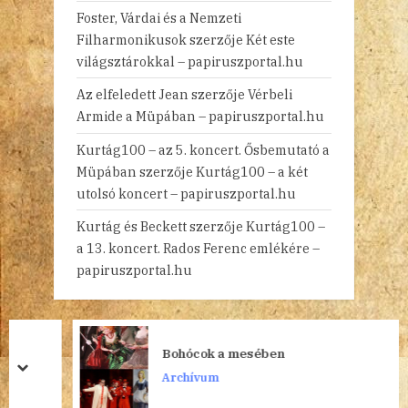
Foster, Várdai és a Nemzeti
Filharmonikusok
szerzője
Két este
világsztárokkal – papiruszportal.hu
Az elfeledett Jean
szerzője
Vérbeli
Armide a Müpában – papiruszportal.hu
Kurtág100 – az 5. koncert. Ősbemutató a
Müpában
szerzője
Kurtág100 – a két
utolsó koncert – papiruszportal.hu
Kurtág és Beckett
szerzője
Kurtág100 –
a 13. koncert. Rados Ferenc emlékére –
papiruszportal.hu
Bohócok a mesében
prev
next
Archívum