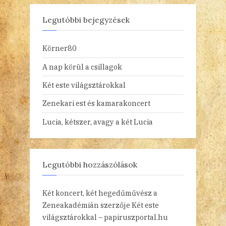
Legutóbbi bejegyzések
Körner80
A nap körül a csillagok
Két este világsztárokkal
Zenekari est és kamarakoncert
Lucia, kétszer, avagy a két Lucia
Legutóbbi hozzászólások
Két koncert, két hegedűművész a
Zeneakadémián
szerzője
Két este
világsztárokkal – papiruszportal.hu