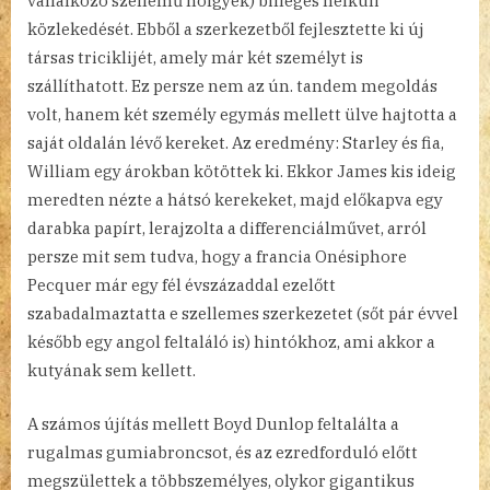
vállalkozó szellemű hölgyek) billegés nélküli
közlekedését. Ebből a szerkezetből fejlesztette ki új
társas triciklijét, amely már két személyt is
szállíthatott. Ez persze nem az ún. tandem megoldás
volt, hanem két személy egymás mellett ülve hajtotta a
saját oldalán lévő kereket. Az eredmény: Starley és fia,
William egy árokban kötöttek ki. Ekkor James kis ideig
meredten nézte a hátsó kerekeket, majd előkapva egy
darabka papírt, lerajzolta a differenciálművet, arról
persze mit sem tudva, hogy a francia Onésiphore
Pecquer már egy fél évszázaddal ezelőtt
szabadalmaztatta e szellemes szerkezetet (sőt pár évvel
később egy angol feltaláló is) hintókhoz, ami akkor a
kutyának sem kellett.
A számos újítás mellett Boyd Dunlop feltalálta a
rugalmas gumiabroncsot, és az ezredforduló előtt
megszülettek a többszemélyes, olykor gigantikus