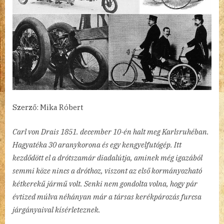
Szerző: Mika Róbert
Carl von Drais 1851. december 10-én halt meg Karlsruhéban.
Hagyatéka 30 aranykorona és egy kengyelfutógép. Itt
kezdődött el a drótszamár diadalútja, aminek még igazából
semmi köze nincs a dróthoz, viszont az első kormányozható
kétkerekű jármű volt. Senki nem gondolta volna, hogy pár
évtized múlva néhányan már a társas kerékpározás furcsa
járgányaival kísérleteznek.