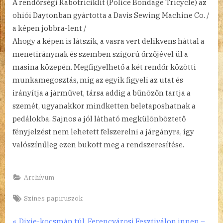
A rendőrségi Rabotriciklit (Police Bondage Tricycle) az
ohiói Daytonban gyártotta a Davis Sewing Machine Co. /
a képen jobbra-lent /
Ahogy a képen is látszik, a vasra vert delikvens háttal a
menetiránynak és szemben szigorú őrzőjével ül a
masina közepén. Megfigyelhető a két rendőr közötti
munkamegosztás, míg az egyik figyeli az utat és
irányítja a járművet, társa addig a bűnözőn tartja a
szemét, ugyanakkor mindketten beletaposhatnak a
pedálokba. Sajnos a jól látható megkülönböztető
fényjelzést nem lehetett felszerelni a járgányra, így
valószínűleg ezen bukott meg a rendszeresítése.
Archívum
Tags:
Színes papiruszok
P
Dixie-kocsmán túl, Ferencvárosi Fesztiválon innen –