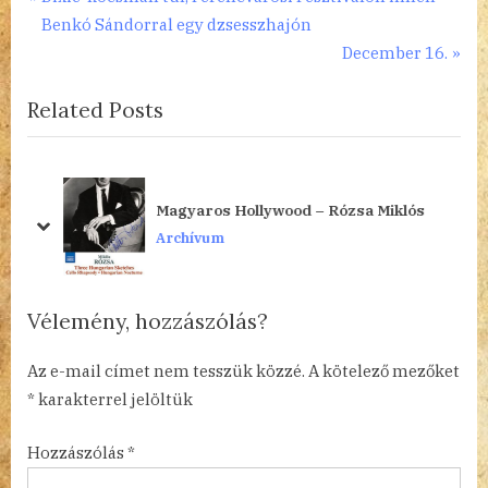
Bejegyzés
r
Benkó Sándorral egy dzsesszhajón
navigáció
e
N
December 16.
v
e
Related Posts
i
x
o
t
u
P
s
o
:
Magyaros Hollywood – Rózsa Miklós
P
s
prev
next
Archívum
o
t
s
:
t
Vélemény, hozzászólás?
:
Az e-mail címet nem tesszük közzé.
A kötelező mezőket
*
karakterrel jelöltük
Hozzászólás
*