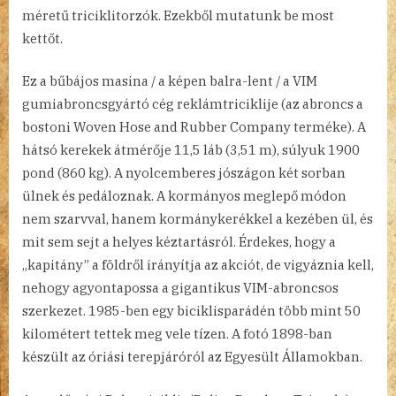
méretű triciklitorzók. Ezekből mutatunk be most
kettőt.
Ez a bűbájos masina / a képen balra-lent / a VIM
gumiabroncsgyártó cég reklámtriciklije (az abroncs a
bostoni Woven Hose and Rubber Company terméke). A
hátsó kerekek átmérője 11,5 láb (3,51 m), súlyuk 1900
pond (860 kg). A nyolcemberes jószágon két sorban
ülnek és pedáloznak. A kormányos meglepő módon
nem szarvval, hanem kormánykerékkel a kezében ül, és
mit sem sejt a helyes kéztartásról. Érdekes, hogy a
„kapitány” a földről irányítja az akciót, de vigyáznia kell,
nehogy agyontapossa a gigantikus VIM-abroncsos
szerkezet. 1985-ben egy biciklisparádén több mint 50
kilométert tettek meg vele tízen. A fotó 1898-ban
készült az óriási terepjáróról az Egyesült Államokban.