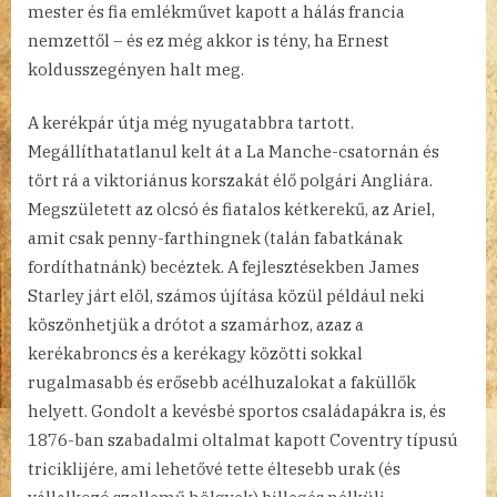
mester és fia emlékművet kapott a hálás francia
nemzettől – és ez még akkor is tény, ha Ernest
koldusszegényen halt meg.
A kerékpár útja még nyugatabbra tartott.
Megállíthatatlanul kelt át a La Manche-csatornán és
tört rá a viktoriánus korszakát élő polgári Angliára.
Megszületett az olcsó és fiatalos kétkerekű, az Ariel,
amit csak penny-farthingnek (talán fabatkának
fordíthatnánk) becéztek. A fejlesztésekben James
Starley járt elöl, számos újítása közül például neki
köszönhetjük a drótot a szamárhoz, azaz a
kerékabroncs és a kerékagy közötti sokkal
rugalmasabb és erősebb acélhuzalokat a faküllők
helyett. Gondolt a kevésbé sportos családapákra is, és
1876-ban szabadalmi oltalmat kapott Coventry típusú
triciklijére, ami lehetővé tette éltesebb urak (és