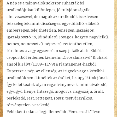
A nép és a talpnyalók sokszor ruházták fel
uralkodójukat különleges, jó tulajdonságaik
elnevezésével, de maguk az uralkodók is szívesen
tetszelegtek mint dicsőséges, egyedülálló, előkelő,
emberséges, felejthetetlen, fenséges, igazságos,
igazságosztó, jó, jóindulatú, jóságos, kegyes, nagylelkű,
nemes, nemesszívű, népszerű, rettenthetetlen,
türelmes, avagy egyszerűen szép jelzők alatt. Ebből a
csoportból érdemes kiemelni „Oroszlánszívű” Richárd
angol királyt (1189–1199) a Plantagenet-házból.
És persze a nép, az ellenség, az irigyek vagy a későbbi
uralkodók sem kímélték az ősöket, ha úgy látták jónak.
Így keletkeztek olyan ragadványnevek, mint civakodó,
együgyű, henye, hitszegő, mogorva, nagyszájú, őrült,
perlekedő, rest, rettegett, rossz, testvérgyilkos,
törvénytelen, verekedő.
Példaként talán a legjellemzőbb „Pénzeszsák” Iván