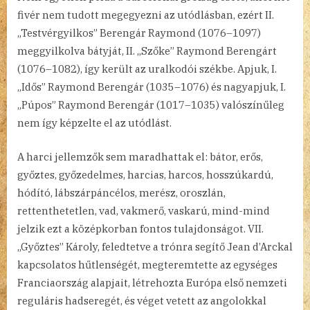
fivér nem tudott megegyezni az utódlásban, ezért II.
„Testvérgyilkos” Berengár Raymond (1076–1097)
meggyilkolva bátyját, II. „Szőke” Raymond Berengárt
(1076–1082), így került az uralkodói székbe. Apjuk, I.
„Idős” Raymond Berengár (1035–1076) és nagyapjuk, I.
„Púpos” Raymond Berengár (1017–1035) valószínűleg
nem így képzelte el az utódlást.
A harci jellemzők sem maradhattak el: bátor, erős,
győztes, győzedelmes, harcias, harcos, hosszúkardú,
hódító, lábszárpáncélos, merész, oroszlán,
rettenthetetlen, vad, vakmerő, vaskarú, mind-mind
jelzik ezt a középkorban fontos tulajdonságot. VII.
„Győztes” Károly, feledtetve a trónra segítő Jean d’Arckal
kapcsolatos hűtlenségét, megteremtette az egységes
Franciaország alapjait, létrehozta Európa első nemzeti
reguláris hadseregét, és véget vetett az angolokkal