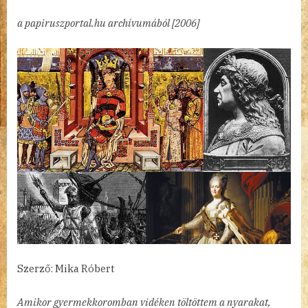
Oroszlánszívűig
a papiruszportal.hu archívumából [2006]
bejegyzéshez
Szerző: Mika Róbert
Amikor gyermekkoromban vidéken töltöttem a nyarakat,