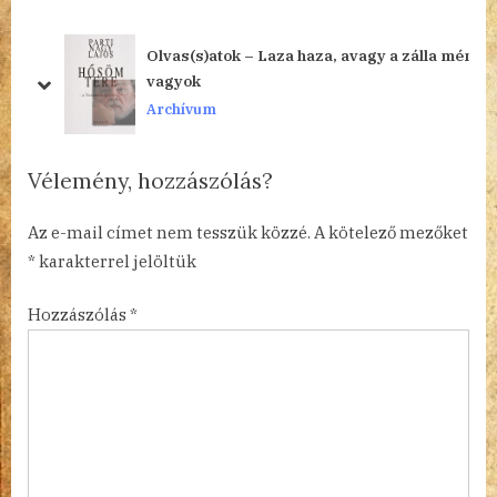
o
P
u
o
Olvas(s)atok – Laza haza, avagy a zálla mén
s
s
vagyok
prev
next
P
t
Archívum
o
:
s
Vélemény, hozzászólás?
t
:
Az e-mail címet nem tesszük közzé.
A kötelező mezőket
*
karakterrel jelöltük
Hozzászólás
*