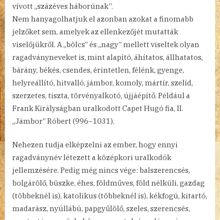
vívott „százéves háborúnak”.
Nem hanyagolhatjuk el azonban azokat a finomabb
jelzőket sem, amelyek az ellenkezőjét mutatták
viselőjükről. A „bölcs” és „nagy” mellett viseltek olyan
ragadványneveket is, mint alapító, áhítatos, állhatatos,
bárány, békés, csendes, érintetlen, félénk, gyenge,
helyreállító, hitvalló, jámbor, komoly, mártír, szelíd,
szerzetes, tiszta, törvényalkotó, újjáépítő. Például a
Frank Királyságban uralkodott Capet Hugó fia, II.
„Jámbor” Róbert (996–1031).
Nehezen tudja elképzelni az ember, hogy ennyi
ragadványnév létezett a középkori uralkodók
jellemzésére. Pedig még nincs vége: balszerencsés,
bolgárölő, büszke, éhes, földműves, föld nélküli, gazdag
(többeknél is), katolikus (többeknél is), kékfogú, kitartó,
madarász, nyúllábú, papgyűlölő, szeles, szerencsés,