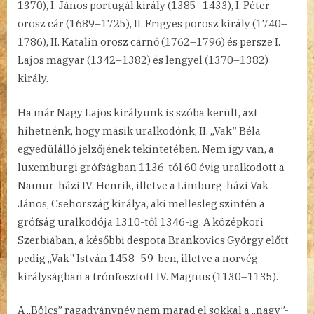
1370), I. János portugál király (1385–1433), I. Péter
orosz cár (1689–1725), II. Frigyes porosz király (1740–
1786), II. Katalin orosz cárnő (1762–1796) és persze I.
Lajos magyar (1342–1382) és lengyel (1370–1382)
király.
Ha már Nagy Lajos királyunk is szóba került, azt
hihetnénk, hogy másik uralkodónk, II. „Vak” Béla
egyedülálló jelzőjének tekintetében. Nem így van, a
luxemburgi grófságban 1136-tól 60 évig uralkodott a
Namur-házi IV. Henrik, illetve a Limburg-házi Vak
János, Csehország királya, aki mellesleg szintén a
grófság uralkodója 1310-től 1346-ig. A középkori
Szerbiában, a későbbi despota Brankovics György előtt
pedig „Vak” István 1458–59-ben, illetve a norvég
királyságban a trónfosztott IV. Magnus (1130–1135).
A „Bölcs” ragadványnév nem marad el sokkal a „nagy”-