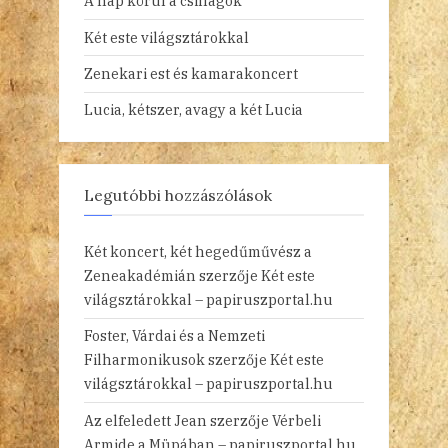
A nap körül a csillagok
Két este világsztárokkal
Zenekari est és kamarakoncert
Lucia, kétszer, avagy a két Lucia
Legutóbbi hozzászólások
Két koncert, két hegedűművész a
Zeneakadémián
szerzője
Két este
világsztárokkal – papiruszportal.hu
Foster, Várdai és a Nemzeti
Filharmonikusok
szerzője
Két este
világsztárokkal – papiruszportal.hu
Az elfeledett Jean
szerzője
Vérbeli
Armide a Müpában – papiruszportal.hu