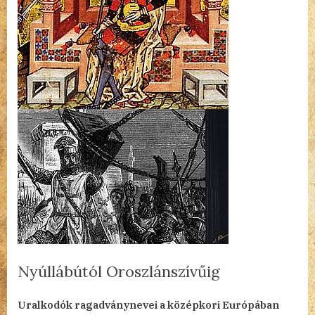
Nyúllábútól Oroszlánszívűig
By
Posted
a(z)
admin
2023.04.26.
Nincs hozzászólás
Uralkodók ragadványnevei a középkori Európában
on
Nyúllábútól