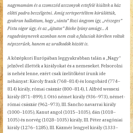
nagymamám és a szomszéd asszonyok estefelé kiültek a ház
előtti padra beszélgetni. Amíg sertepertéltem körülöttük,
gyakran hallottam, hogy „sánta” Rozi ángyom így, „részeges”
Pista sógor úgy, és az „ájtatos” Böske lyány amúgy… A
ragadványnevek azonban nem csak a falusiak körében voltak
népszerűek, hanem az uralkodók között is.
A középkori Európában leggyakrabban talán a „Nagy”
jelzővel illették a királyokat és a nemeseket. Felsorolni
is nehéz lenne, ezért csak ízelítőként írunk ide
néhányat: Károly frank (768–814) és longobárd (774–
814) király, római császár (800–814), I. Alfréd wessexi
király (871–899), I. Ottó német király (936–973), német-
római császár (962–973), III. Sancho navarrai király
(1000–1035), Kanut angol (1015–1035), dán (1018–
1035) és norvég (1028–1035) király, III. Péter aragóniai
király (1276–1285), III. Kázmér lengyel király (1333–