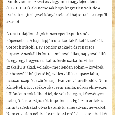
Danilovics moszkvai és vlagyimiri nagyfejedelem
(1328–1341), aki nemcsak hogy kegyetlen volt, de a
tatárok segítségével könyörtelenül hajtotta be a néptől
az adót.
A testi tulajdonságok is szerepet kaptak a név
képzésében. A haj alapján uralkodtak feketék, szőkék,
vörösek (rőtök). Egy göndör is akadt, és rengeteg
kopasz. A szakáll is fontos: sok szakállas, nagy szakállú
és egy-egy hegyes szakállú, ferde szakállú, villás
szakállú is akad. Voltak – meglepően sokan – kövérek,
de hosszú lábú (kettő is), széles vállú, csupasz lábú,
hosszú, szeplős, szőrös ragadványnevű uralkodók. Nem
kímélték a fogyatékosokat sem: sánta, púpos elnevezés
különösen sok lelhető fel, de volt beteges, köszvényes,
hebegő, ferde szájú, sőt, impotens is. Egészen érdekes
mini tragédiákat olvashatunk ki a ragadványnevekből.
Nem egyetlen példa a barcelonai grófság esete, ahol két