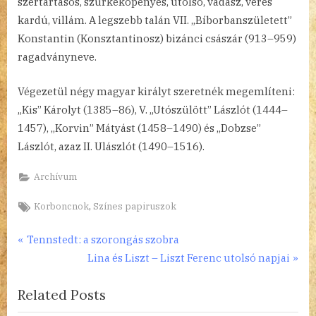
szertartásos, szürkeköpenyes, utolsó, vadász, véres
kardú, villám. A legszebb talán VII. „Bíborbanszületett”
Konstantin (Konsztantinosz) bizánci császár (913–959)
ragadványneve.
Végezetül négy magyar királyt szeretnék megemlíteni:
„Kis” Károlyt (1385–86), V. „Utószülött” Lászlót (1444–
1457), „Korvin” Mátyást (1458–1490) és „Dobzse”
Lászlót, azaz II. Ulászlót (1490–1516).
Archívum
Tags:
,
Korboncnok
Színes papiruszok
Bejegyzés
P
Tennstedt: a szorongás szobra
r
N
Lina és Liszt – Liszt Ferenc utolsó napjai
navigáció
e
e
Related Posts
v
x
i
t