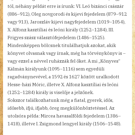
tól, néhány példát erre is írunk: VI. Leó bizánci császár
(886–912), Oleg novgorodi és kijevi fejedelem (879–912
vagy 913), Jaroszláv kijevi nagyfejedelem (1019–1054),
X. Alfonz kasztíliai és leóni király (1252–1284), III.
Frigyes szász választófejedelem (1486–1525).
Mindenképpen bölcsnek titulálhatjuk azokat, akik
könyvet olvasnak vagy írnak, még ha törvénykönyv is –
vagy ezzel a névvel ruházzák fel őket. A mi „Könyves”
Kálmán királyunk (1095–1116) sem egyedüli
ragadványnevével, a 1592 és 1627 között uralkodott
Hesse-házi Móric, illetve X. Alfonz kasztíliai és leóni
(1252–1284) király is viselője a jelzőnek.
Sokszor találkozhatunk még a fiatal, gyerek, idős,
idősebb, ifjú, ifjabb, öreg megkülönböztetéssel. Az
utolsóra példa: Mircea havasalföldi fejedelem (1386–
1418), illetve I. Zsigmond lengyel király (1506–1548).