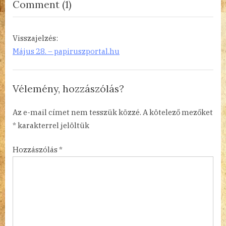
on
Comment
(1)
t
“Boccherini?
:
Boccherini!”
Visszajelzés:
Május 28. – papiruszportal.hu
Vélemény, hozzászólás?
Az e-mail címet nem tesszük közzé.
A kötelező mezőket
*
karakterrel jelöltük
Hozzászólás
*