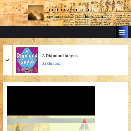
Skip
papiruszportal.hu
to
egy korszak kulturális lenyomata
content
A Diamond lányok
prev
next
Archívum