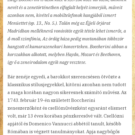
nevét és a zenetörténetben elfoglalt helyét ismerjük, műveit
azonban nem, kivétel a mobiltelefonok hangjából ismert
Menüettet (op. 13., No. 5.). Talán még az Éjjeli őrjárat
Madridban melléknevű vonósötös egyik tétele lehet ismerős, a
d-moll szimfónia, Az ördög háza pedig mostanában többször
hangzott el kamarazenekari koncerteken. Boccherini abban a
korszakban alkotott, melyben Haydn, Mozart és Beethoven,
így ő a zeneirodalom egyik nagy vesztese.
Bár zenéje egyedi, a barokkot szerencsésen ötvözte a
klasszikus stílusjegyekkel, kitörni azonban nem tudott
a maga korában nagyon sikeresnek számító művész. Az
1743. február 19-én született Boccherini
zeneszerzőként és csellóművészként egyaránt elismert
volt, már 13 éves korában pénzkeresővé vált. Csellózni
apjától és Domenico Vannucci abbétól tanult, később
Rómában is végzett tanulmányokat. Apja nagybőgős