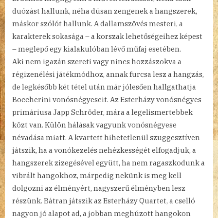
duózást hallunk, néha dúsan zengenek a hangszerek,
máskor szólót hallunk. A dallamszövés mesteri, a
karakterek sokasága – a korszak lehetőségeihez képest
– meglepő egy kialakulóban lévő műfaj esetében.
Aki nem igazán szereti vagy nincs hozzászokva a
régizenélési játékmódhoz, annak furcsa lesz a hangzás,
de legkésőbb két tétel után már jólesően hallgathatja
Boccherini vonósnégyeseit. Az Esterházy vonósnégyes
primáriusa Japp Schröder, mára a legelismertebbek
közt van. Külön hálásak vagyunk vonósnégyese
névadása miatt. A kvartett hihetetlenül szuggesztíven
játszik, ha a vonókezelés nehézkességét elfogadjuk, a
hangszerek zizegésével együtt, ha nem ragaszkodunk a
vibrált hangokhoz, márpedig nekünk is meg kell
dolgozni az élményért, nagyszerű élményben lesz
részünk. Bátran játszik az Esterházy Quartet, a cselló
nagyon jó alapot ad, a jobban meghúzott hangokon