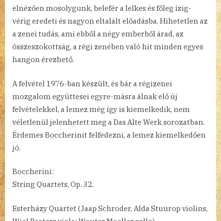
elnézően mosolygunk, belefér a lelkes és főleg ízig-
vérig eredeti és nagyon eltalált előadásba. Hihetetlen az
a zenei tudás, ami ebből a négy emberből árad, az
összeszokottság, a régi zenében való hit minden egyes
hangon érezhető.
A felvétel 1976-ban készült, és bár a régizenei
mozgalom együttesei egyre-másra álnak elő új
felvételekkel, a lemez még így is kiemelkedik, nem
véletlenül jelenhetett meg a Das Alte Werk sorozatban.
Érdemes Boccherinit felfedezni, a lemez kiemelkedően
jó.
Boccherini:
String Quartets, Op. 32.
Esterházy Quartet (Jaap Schroder, Alda Stuurop violins,