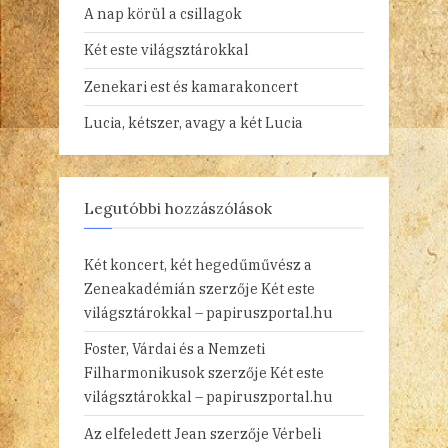
A nap körül a csillagok
Két este világsztárokkal
Zenekari est és kamarakoncert
Lucia, kétszer, avagy a két Lucia
Legutóbbi hozzászólások
Két koncert, két hegedűművész a
Zeneakadémián
szerzője
Két este
világsztárokkal – papiruszportal.hu
Foster, Várdai és a Nemzeti
Filharmonikusok
szerzője
Két este
világsztárokkal – papiruszportal.hu
Az elfeledett Jean
szerzője
Vérbeli