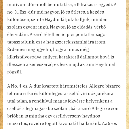
motívum dúr-moll bemutatása, a felrakás is egyedi. A
no. 3., Esz-dúr mű nagyon jó és ötletes, a kezdés
különösen, szinte Haydnt látjuk-halljuk, minden
szólam egyenrangú. Nagyon jó az előadás, vérbő,
életvidám. A záró tételben icipici pontatlanságot
tapasztalunk, ezt a hangszerek számlájára írom.
Érdemes megfigyelni, hogy a nincs még
kikristályosodva, milyen karakterű dallamot hová is
illesszen a zeneszerző, ez lesz majd az, ami Haydnnál
rögzül.
A No. 4-es, A-dúr kvartett háromtételes, Allegro bizarro
felirata ritka és különleges: a cselló virtuóz játékára
utal talán, a rendkívül magas fekvésre helyenként a
csellóé a legmagasabb szólam, bár a záró Allegro e con
brióban is mintha egy csellóverseny haydnos-
mozartos, rövidre fogott kivonatát hallanánk. Az 5-ös