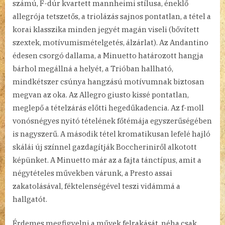
számú, F-dúr kvartett mannheimi stílusa, éneklő
allegrója tetszetős, a triolázás sajnos pontatlan, a tétel a
korai klasszika minden jegyét magán viseli (bővített
szextek, motívumismételgetés, álzárlat). Az Andantino
édesen csorgó dallama, a Minuetto határozott hangja
bárhol megállná a helyét, a Trióban hallható,
mindkétszer csúnya hangzású motívumnak biztosan
megvan az oka. Az Allegro giusto kissé pontatlan,
meglepő a tételzárás előtti hegedűkadencia. Az f-moll
vonósnégyes nyitó tételének főtémája egyszerűségében
is nagyszerű. A második tétel kromatikusan lefelé hajló
skálái új színnel gazdagítják Boccheriniről alkotott
képünket. A Minuetto már az a fajta tánctípus, amit a
négytételes művekben várunk, a Presto assai
zakatolásával, féktelenségével teszi vidámmá a
hallgatót.
Érdemes megfigyelni a művek felrakását, néha csak