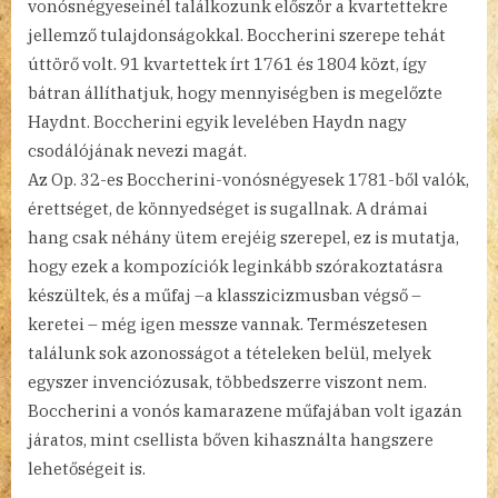
vonósnégyeseinél találkozunk először a kvartettekre
jellemző tulajdonságokkal. Boccherini szerepe tehát
úttörő volt. 91 kvartettek írt 1761 és 1804 közt, így
bátran állíthatjuk, hogy mennyiségben is megelőzte
Haydnt. Boccherini egyik levelében Haydn nagy
csodálójának nevezi magát.
Az Op. 32-es Boccherini-vonósnégyesek 1781-ből valók,
érettséget, de könnyedséget is sugallnak. A drámai
hang csak néhány ütem erejéig szerepel, ez is mutatja,
hogy ezek a kompozíciók leginkább szórakoztatásra
készültek, és a műfaj –a klasszicizmusban végső –
keretei – még igen messze vannak. Természetesen
találunk sok azonosságot a tételeken belül, melyek
egyszer invenciózusak, többedszerre viszont nem.
Boccherini a vonós kamarazene műfajában volt igazán
járatos, mint csellista bőven kihasználta hangszere
lehetőségeit is.