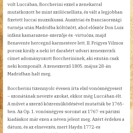
volt Luccában, Boccherini ezzel a zenekarral
mutatkozott be mint szólócsellista, és vált a legjobban
fizetett luccai muzsikussá. Ausztriai és franciaországi
turnéja után Madridba költözött, ahol először Don Luis
infáns kamarazene-szerzője és -virtuóza, majd
Benavente hercegnő karmestere lett. II. Frigyes Vilmos
porosz király a neki írt darabért udvari zeneszerzői
címet adományozott Boccherininek, aki ezután csak
neki komponált. A zeneszerző 1805. május 28-án
Madridban halt meg.
Boccherini tizennyolc évesen írta első vonósnégyeseit
– szonátának nevezte azokat, ekkor még Luccában élt.
A művet a szerző közreműködésével mutatták be 1765-
ben. Az Op. 1. vonósnégyes-sorozat az 1767-es párizsi
kiadáskor már ezen a néven jelent meg. Azért érdekes a
dátum, és az elnevezés, mert Haydn 1772-es