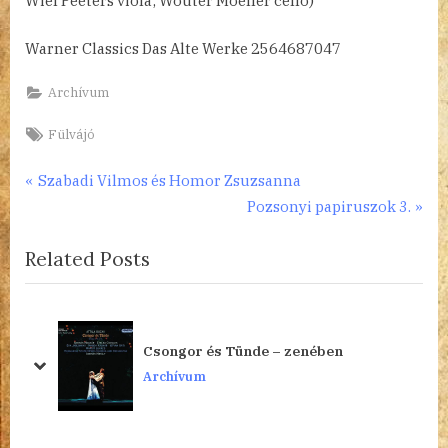
Wiel Peeters viola; Wouter Moeller cello)
Warner Classics Das Alte Werke 2564687047
Archívum
Tags:
Fülvájó
Bejegyzés
P
Szabadi Vilmos és Homor Zsuzsanna
r
N
Pozsonyi papiruszok 3.
navigáció
e
e
Related Posts
v
x
i
t
o
P
u
o
Csongor és Tünde – zenében
s
s
prev
next
Archívum
P
t
o
:
s