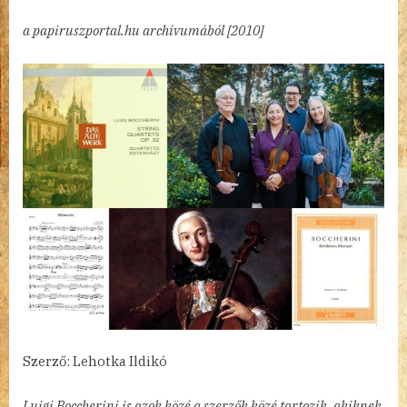
a papiruszportal.hu archívumából [2010]
Szerző: Lehotka Ildikó
Luigi Boccherini is azok közé a szerzők közé tartozik, akiknek