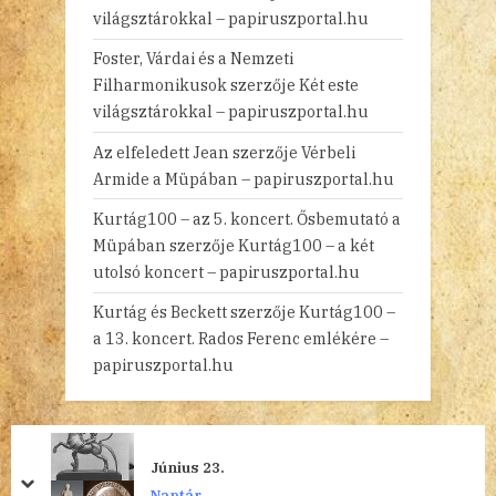
világsztárokkal – papiruszportal.hu
Foster, Várdai és a Nemzeti
Filharmonikusok
szerzője
Két este
világsztárokkal – papiruszportal.hu
Az elfeledett Jean
szerzője
Vérbeli
Armide a Müpában – papiruszportal.hu
Kurtág100 – az 5. koncert. Ősbemutató a
Müpában
szerzője
Kurtág100 – a két
utolsó koncert – papiruszportal.hu
Kurtág és Beckett
szerzője
Kurtág100 –
a 13. koncert. Rados Ferenc emlékére –
papiruszportal.hu
Június 23.
prev
next
Naptár