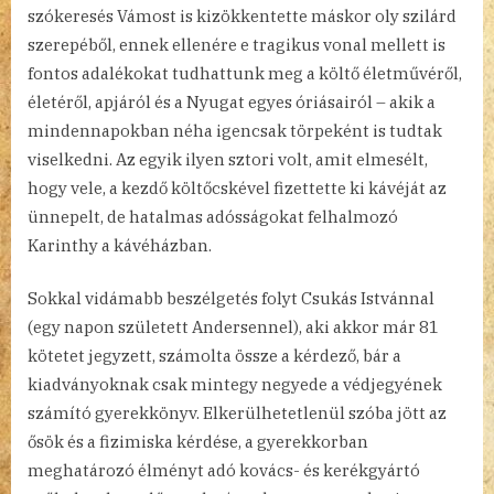
szókeresés Vámost is kizökkentette máskor oly szilárd
szerepéből, ennek ellenére e tragikus vonal mellett is
fontos adalékokat tudhattunk meg a költő életművéről,
életéről, apjáról és a Nyugat egyes óriásairól – akik a
mindennapokban néha igencsak törpeként is tudtak
viselkedni. Az egyik ilyen sztori volt, amit elmesélt,
hogy vele, a kezdő költőcskével fizettette ki kávéját az
ünnepelt, de hatalmas adósságokat felhalmozó
Karinthy a kávéházban.
Sokkal vidámabb beszélgetés folyt Csukás Istvánnal
(egy napon született Andersennel), aki akkor már 81
kötetet jegyzett, számolta össze a kérdező, bár a
kiadványoknak csak mintegy negyede a védjegyének
számító gyerekkönyv. Elkerülhetetlenül szóba jött az
ősök és a fizimiska kérdése, a gyerekkorban
meghatározó élményt adó kovács- és kerékgyártó