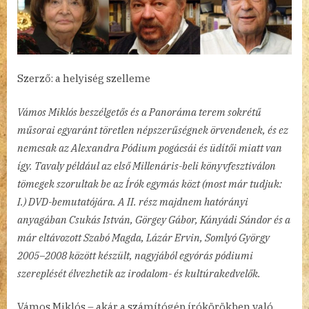
Szerző: a helyiség szelleme
Vámos Miklós beszélgetős és a Panoráma terem sokrétű
műsorai egyaránt töretlen népszerűségnek örvendenek, és ez
nemcsak az Alexandra Pódium pogácsái és üdítői miatt van
így. Tavaly például az első Millenáris-beli könyvfesztiválon
tömegek szorultak be az Írók egymás közt (most már tudjuk:
I.) DVD-bemutatójára. A II. rész majdnem hatórányi
anyagában Csukás István, Görgey Gábor, Kányádi Sándor és a
már eltávozott Szabó Magda, Lázár Ervin, Somlyó György
2005–2008 között készült, nagyjából egyórás pódiumi
szereplését élvezhetik az irodalom- és kultúrakedvelők.
Vámos Miklós – akár a számítógép írókörökben való