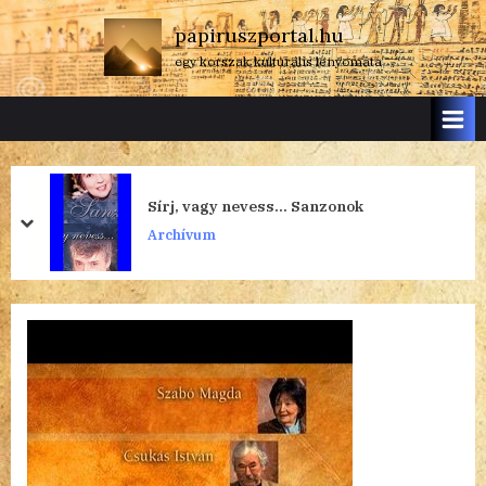
Skip
papiruszportal.hu
to
egy korszak kulturális lenyomata
content
Sírj, vagy nevess… Sanzonok
prev
next
Archívum