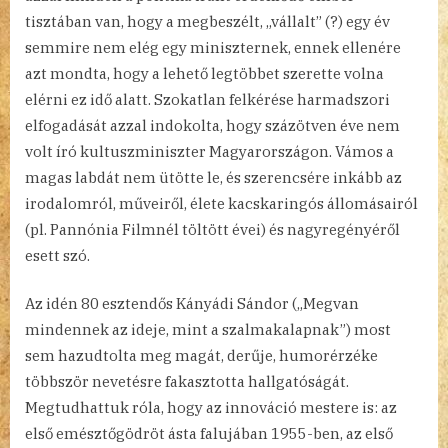
tisztában van, hogy a megbeszélt, „vállalt” (?) egy év
semmire nem elég egy miniszternek, ennek ellenére
azt mondta, hogy a lehető legtöbbet szerette volna
elérni ez idő alatt. Szokatlan felkérése harmadszori
elfogadását azzal indokolta, hogy százötven éve nem
volt író kultuszminiszter Magyarországon. Vámos a
magas labdát nem ütötte le, és szerencsére inkább az
irodalomról, műveiről, élete kacskaringós állomásairól
(pl. Pannónia Filmnél töltött évei) és nagyregényéről
esett szó.
Az idén 80 esztendős Kányádi Sándor („Megvan
mindennek az ideje, mint a szalmakalapnak”) most
sem hazudtolta meg magát, derűje, humorérzéke
többször nevetésre fakasztotta hallgatóságát.
Megtudhattuk róla, hogy az innováció mestere is: az
első emésztőgödröt ásta falujában 1955-ben, az első