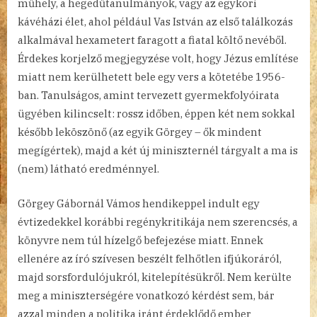
műhely, a hegedűtanulmányok, vagy az egykori
kávéházi élet, ahol például Vas István az első találkozás
alkalmával hexametert faragott a fiatal költő nevéből.
Érdekes korjelző megjegyzése volt, hogy Jézus említése
miatt nem kerülhetett bele egy vers a kötetébe 1956-
ban. Tanulságos, amint tervezett gyermekfolyóirata
ügyében kilincselt: rossz időben, éppen két nem sokkal
később leköszönő (az egyik Görgey – ők mindent
megígértek), majd a két új miniszternél tárgyalt a ma is
(nem) látható eredménnyel.
Görgey Gábornál Vámos hendikeppel indult egy
évtizedekkel korábbi regénykritikája nem szerencsés, a
könyvre nem túl hízelgő befejezése miatt. Ennek
ellenére az író szívesen beszélt felhőtlen ifjúkoráról,
majd sorsfordulójukról, kitelepítésükről. Nem kerülte
meg a miniszterségére vonatkozó kérdést sem, bár
azzal minden a politika iránt érdeklődő ember