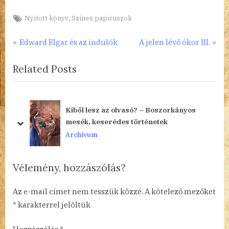
Tags:
,
Nyitott könyv
Színes papiruszok
Bejegyzés
P
N
Edward Elgar és az indulók
A jelen lévő ókor III.
r
e
navigáció
Related Posts
e
x
v
t
i
P
o
o
Kiből lesz az olvasó? – Boszorkányos
u
s
mesék, keserédes történetek
prev
next
s
t
Archívum
P
:
o
Vélemény, hozzászólás?
s
t
Az e-mail címet nem tesszük közzé.
A kötelező mezőket
:
*
karakterrel jelöltük