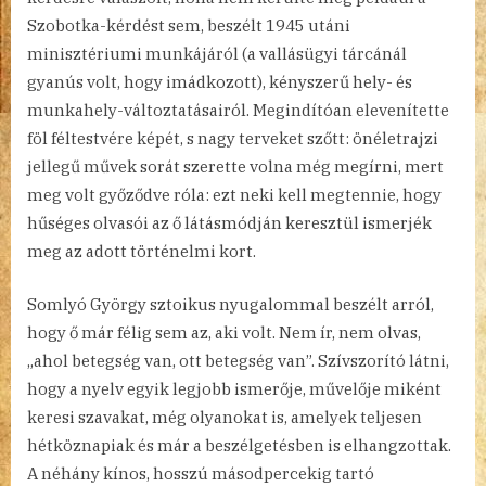
Szobotka-kérdést sem, beszélt 1945 utáni
minisztériumi munkájáról (a vallásügyi tárcánál
gyanús volt, hogy imádkozott), kényszerű hely- és
munkahely-változtatásairól. Megindítóan elevenítette
föl féltestvére képét, s nagy terveket szőtt: önéletrajzi
jellegű művek sorát szerette volna még megírni, mert
meg volt győződve róla: ezt neki kell megtennie, hogy
hűséges olvasói az ő látásmódján keresztül ismerjék
meg az adott történelmi kort.
Somlyó György sztoikus nyugalommal beszélt arról,
hogy ő már félig sem az, aki volt. Nem ír, nem olvas,
„ahol betegség van, ott betegség van”. Szívszorító látni,
hogy a nyelv egyik legjobb ismerője, művelője miként
keresi szavakat, még olyanokat is, amelyek teljesen
hétköznapiak és már a beszélgetésben is elhangzottak.
A néhány kínos, hosszú másodpercekig tartó