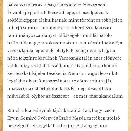
pálya számára az újságírás és a televíziózás sem.
További jó pont a felkészültsége, a beszélgetések
sokféleképpen alakulhatnak, mint történt ez több jelen
interjú során is, mindenesetre a kérdező alaposan
tanulmányozza alanyát, blődségek, mint láthatók-
hallhatók nagyon sokszor másutt, nem fordulnak elő, a
városi/falusi legendák, pletykák pedig nem is baj, ha
néha felszínre kerülnek. Vámosnak talán az is előnyére
válik, hogy a vállalt lassú tempó kizár elhamarkodott
kérdéseket, kijelentéseket is. Nem dorongol le senkit,
legalább olyan fontos számára az alany, mint saját
imázsa (ma ezt értékelni kell). És még olvasott is a
műveikből, olykor az összeset – ez már-már skandalum.
Ennek a kiadványnak fájó aktualitást ad, hogy Lázár
Ervin, Somlyó György és Szabó Magda esetében utolsó
beszélgetéseik egyikét láthatjuk. A „Lónyay utca