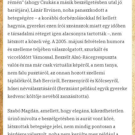
rémén” (ahogy Csukás a másik beszélgetésben utal jó
barátjára), Lázár Ervinen, noha panaszkodott a
betegségére – a korábbi dorbézolásokkal fel kellett
hagynia, gyerekei ezen írói szeánszok miatt egy időben
e társadalmi réteget igen alacsonyra tartották –, nem
látszott a közeli vég. A 2005. májusi felvételen humora
és szelleme teljében válaszolgatott, szurkált és
viccelődött Vámossal. Beszélt Alsó-Rácegrespuszta
valós és ma már csak virtuális képéről, a nem tanya,
nem falu pusztáról, az onnan hozott szellemi
táplálékról, Bab Berciről, Berzsenyiről és Kölcseyről,
hősei névválasztásáról (Berzsiánt például egyik gyereke
kedvenc költője nevéből zanzásította).
Szabó Magdán, amellett, hogy elegáns, kikezdhetetlen
úrinő mivolta e beszélgetésben is aurát vont köré,
látszottak betegsége jelei, nem mindig pontosan a
kérdésre válaszolt, noha nem kerülte meg például a