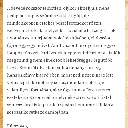
A dévédé sokszor felhőtlen, olykor elmélyült, néha
pedig borongós szórakoztatást nyújt, de
mindenképpen értékes beszélgetéseket rögzít.
Kedvcsináló: ki-ki mélyebbre is áshat e beszélgetések
nyomán az interjúalanyok életművében, elolvashat
(újra) egy-egy művet. Amit viszont hiányoltam: egyes
hangoskönyvek és dévédék megjelentetésekor a kiadók
még mindig nem élnek több lehetőséggel: legutóbb
Lázár Ervinről olvastam volna néhány sort egy
hangoskönyv kísérőjében, most pedig megint jó lett
volna legalább néhány soros, mondatos életrajz
valamilyen formában, akár úgy, mint a Dzsesztetés
esetében a Katonánál, amelynek extrái között fiatal
színészekről is kaptunk frappáns bemutatót. Talán a
sorozat következő darabjában.
Fülszöveg