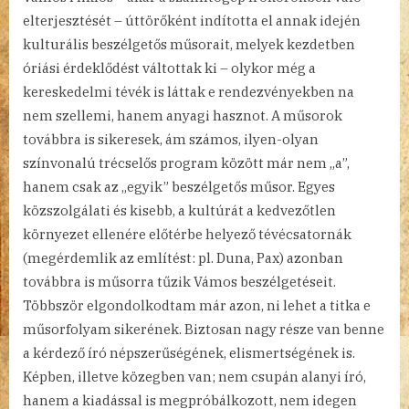
elterjesztését – úttörőként indította el annak idején
kulturális beszélgetős műsorait, melyek kezdetben
óriási érdeklődést váltottak ki – olykor még a
kereskedelmi tévék is láttak e rendezvényekben na
nem szellemi, hanem anyagi hasznot. A műsorok
továbbra is sikeresek, ám számos, ilyen-olyan
színvonalú trécselős program között már nem „a”,
hanem csak az „egyik” beszélgetős műsor. Egyes
közszolgálati és kisebb, a kultúrát a kedvezőtlen
környezet ellenére előtérbe helyező tévécsatornák
(megérdemlik az említést: pl. Duna, Pax) azonban
továbbra is műsorra tűzik Vámos beszélgetéseit.
Többször elgondolkodtam már azon, ni lehet a titka e
műsorfolyam sikerének. Biztosan nagy része van benne
a kérdező író népszerűségének, elismertségének is.
Képben, illetve közegben van; nem csupán alanyi író,
hanem a kiadással is megpróbálkozott, nem idegen