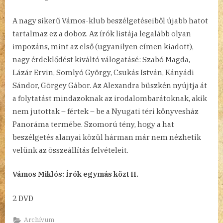
A nagy sikerű Vámos-klub beszélgetéseiből újabb hatot
tartalmaz ez a doboz. Az írók listája legalább olyan
impozáns, mint az első (ugyanilyen címen kiadott),
nagy érdeklődést kiváltó válogatásé: Szabó Magda,
Lázár Ervin, Somlyó György, Csukás István, Kányádi
Sándor, Görgey Gábor. Az Alexandra büszkén nyújtja át
a folytatást mindazoknak az irodalombarátoknak, akik
nem jutottak – fértek – be a Nyugati téri könyvesház
Panoráma termébe. Szomorú tény, hogy a hat
beszélgetés alanyai közül hárman már nem nézhetik
velünk az összeállítás felvételeit.
Vámos Miklós: Írók egymás közt II.
2 DVD
Archívum