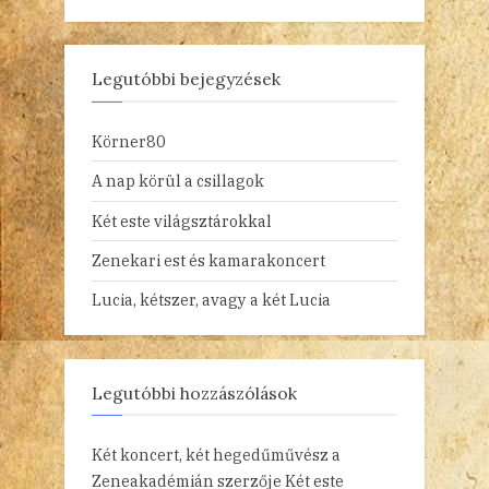
Legutóbbi bejegyzések
Körner80
A nap körül a csillagok
Két este világsztárokkal
Zenekari est és kamarakoncert
Lucia, kétszer, avagy a két Lucia
Legutóbbi hozzászólások
Két koncert, két hegedűművész a
Zeneakadémián
szerzője
Két este