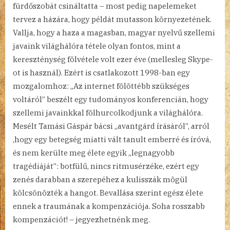
fürdőszobát csináltatta – most pedig napelemeket
tervez a házára, hogy példát mutasson környezetének.
Vallja, hogy a haza a magasban, magyar nyelvű szellemi
javaink világhálóra tétele olyan fontos, mint a
kereszténység fölvétele volt ezer éve (mellesleg Skype-
ot is használ). Ezért is csatlakozott 1998-ban egy
mozgalomhoz: „Az internet fölöttébb szükséges
voltáról” beszélt egy tudományos konferencián, hogy
szellemi javainkkal fölhurcolkodjunk a világhálóra.
Mesélt Tamási Gáspár bácsi „avantgárd írásáról”, arról
,hogy egy betegség miatti vált tanult emberré és íróvá,
és nem kerülte meg élete egyik „legnagyobb
tragédiáját”: botfülű, nincs ritmusérzéke, ezért egy
zenés darabban a szerepéhez a kulisszák mögül
kölcsönözték a hangot. Bevallása szerint egész élete
ennek a traumának a kompenzációja. Soha rosszabb
kompenzációt! – jegyezhetnénk meg.