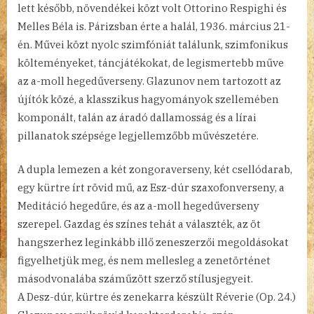
lett később, növendékei közt volt Ottorino Respighi és
Melles Béla is. Párizsban érte a halál, 1936. március 21-
én. Művei közt nyolc szimfóniát találunk, szimfonikus
költeményeket, táncjátékokat, de legismertebb műve
az a-moll hegedűverseny. Glazunov nem tartozott az
újítók közé, a klasszikus hagyományok szellemében
komponált, talán az áradó dallamosság és a lírai
pillanatok szépsége legjellemzőbb művészetére.
A dupla lemezen a két zongoraverseny, két csellódarab,
egy kürtre írt rövid mű, az Esz-dúr szaxofonverseny, a
Meditáció hegedűre, és az a-moll hegedűverseny
szerepel. Gazdag és színes tehát a választék, az öt
hangszerhez leginkább illő zeneszerzői megoldásokat
figyelhetjük meg, és nem mellesleg a zenetörténet
másodvonalába száműzött szerző stílusjegyeit.
A Desz-dúr, kürtre és zenekarra készült Réverie (Op. 24.)