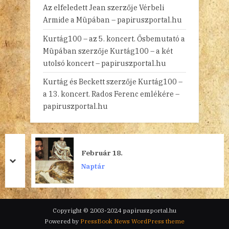
Az elfeledett Jean
szerzője
Vérbeli
Armide a Müpában – papiruszportal.hu
Kurtág100 – az 5. koncert. Ősbemutató a
Müpában
szerzője
Kurtág100 – a két
utolsó koncert – papiruszportal.hu
Kurtág és Beckett
szerzője
Kurtág100 –
a 13. koncert. Rados Ferenc emlékére –
papiruszportal.hu
Február 18.
prev
next
Naptár
Copyright © 2003-2024 papiruszportal.hu
Powered by
PressBook News WordPress theme