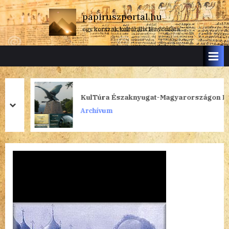
Skip
papiruszportal.hu
to
egy korszak kulturális lenyomata
content
KulTúra Északnyugat-Magyarországon I.
prev
next
Archívum