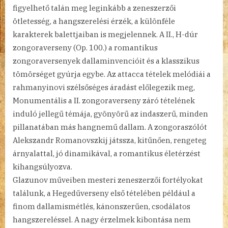
figyelhető talán meg leginkább a zeneszerzői
ötletesség, a hangszerelési érzék, a különféle
karakterek balettjaiban is megjelennek. A II., H-dúr
zongoraverseny (Op. 100.) a romantikus
zongoraversenyek dallaminvencióit és a klasszikus
tömörséget gyúrja egybe. Az attacca tételek melódiái a
rahmanyinovi szélsőséges áradást előlegezik meg,
Monumentális a II. zongoraverseny záró tételének
induló jellegű témája, gyönyörű az indaszerű, minden
pillanatában más hangnemű dallam. A zongoraszólót
Alekszandr Romanovszkij játssza, kitűnően, rengeteg
árnyalattal, jó dinamikával, a romantikus életérzést
kihangsúlyozva.
Glazunov műveiben mesteri zeneszerzői fortélyokat
találunk, a Hegedűverseny első tételében például a
finom dallamismétlés, kánonszerűen, csodálatos
hangszereléssel. A nagy érzelmek kibontása nem