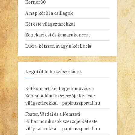
Körner80
A nap körül a csillagok
Két este világsztárokkal
Zenekari est és kamarakoncert
Lucia, kétszer, avagy a két Lucia
Legutóbbi hozzászólások
Két koncert, két hegedűművész a
Zeneakadémián
szerzője
Két este
világsztárokkal – papiruszportal.hu
Foster, Várdai és a Nemzeti
Filharmonikusok
szerzője
Két este
világsztárokkal – papiruszportal.hu