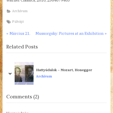
Warner Classics, 2010, 2564679465
Archívum
Tags:
Fülvájó
Bejegyzés
P
N
Március 21.
Mussorgsky: Pictures at an Exhibition
r
e
navigáció
Related Posts
e
x
v
t
i
P
o
o
Hattyúdalok – Mozart, Honegger
u
s
prev
next
Archívum
s
t
P
:
o
on
Comments
(2)
s
“Versenyművek,
t
karakterdarabok,
: