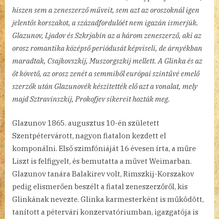
hiszen sem a zeneszerző műveit, sem azt az oroszoknál igen
jelentős korszakot, a századfordulóét nem igazán ismerjük.
Glazunov, Ljadov és Szkrjabin az a három zeneszerző, aki az
orosz romantika középső periódusát képviseli, de árnyékban
maradtak, Csajkovszkij, Muszorgszkij mellett. A Glinka és az
őt követő, az orosz zenét a semmiből európai szintűvé emelő
szerzők után Glazunovék készítették elő azt a vonalat, mely
majd Sztravinszkij, Prokofjev sikereit hozták meg.
Glazunov 1865. augusztus 10-én született
Szentpétervárott, nagyon fiatalon kezdett el
komponálni. Első szimfóniáját 16 évesen írta, a műre
Liszt is felfigyelt, és bemutatta a művet Weimarban.
Glazunov tanára Balakirev volt, Rimszkij-Korszakov
pedig elismerően beszélt a fiatal zeneszerzőről, kis
Glinkának nevezte. Glinka karmesterként is működött,
tanított a pétervári konzervatóriumban, igazgatója is