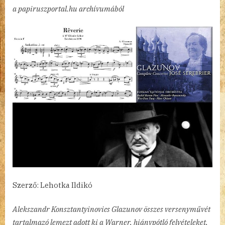
By
Posted
Versenyművek,
admin
2023.03.21.
2 hozzászólás
a papiruszportal.hu archívumából
on
karakterdarabok,
Glazunov
tollából
című
bejegyzéshez
Szerző: Lehotka Ildikó
Alekszandr Konsztantyinovics Glazunov összes versenyművét
tartalmazó lemezt adott ki a Warner, hiánypótló felvételeket,