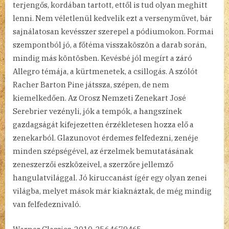
terjengős, kordában tartott, ettől is tud olyan meghitt
lenni. Nem véletlenül kedvelik ezt a versenyművet, bár
sajnálatosan kevésszer szerepel a pódiumokon. Formai
szempontból jó, a főtéma visszaköszön a darab során,
mindig más köntösben. Kevésbé jól megírt a záró
Allegro témája, a kürtmenetek, a csillogás. A szólót
Racher Barton Pine játssza, szépen, de nem
kiemelkedően. Az Orosz Nemzeti Zenekart José
Serebrier vezényli, jók a tempók, a hangszínek
gazdagságát kifejezetten érzékletesen hozza elő a
zenekarból. Glazunovot érdemes felfedezni, zenéje
minden szépségével, az érzelmek bemutatásának
zeneszerzői eszközeivel, a szerzőre jellemző
hangulatvilággal. Jó kiruccanást ígér egy olyan zenei
világba, melyet mások már kiaknáztak, de még mindig
van felfedeznivaló.