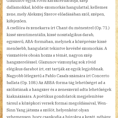
Glazunov egyik rövid karakterdarabja, szép
dallamokkal, ködös-szomorkás hangulattal, kellemes
zene, mely Alekszej Szerov előadásában szól, szépen,
kifejezően.
A csellóra és zenekarra írt Chant du ménestrel (Op. 71.)
kissé szentimentális, kissé nosztalgikus darab,
egyszerű, ABA-formában, melynek a középrésze kissé
menősebb, hangulatát tekintve kevésbé szomorkás. A
visszatérés oboán hozza a témát, nagyon szép
hangszereléssel. Glazunov viszonylag sok rövid
elégikus darabot írt, ezt tartják az egyik legjobbnak.
Nagyobb lélegzetű a Pablo Casals számára írt Concerto
ballata (Op. 108.) Az ABBA-forma tág lehetőséget ad a
szólistának a hangszer és a zeneszerző adta lehetőségek
kiaknázására. A poétikus gondolatok megjelenítése
társul a középkori versek formai megoldásaival, Wen-
Sinn Yang játssza a szólót, helyenként olyan
vehemensen, hogy csapkodja a húrokra a kezét, néhány