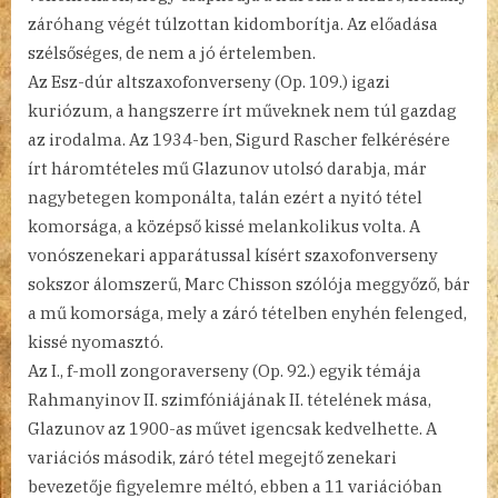
záróhang végét túlzottan kidomborítja. Az előadása
szélsőséges, de nem a jó értelemben.
Az Esz-dúr altszaxofonverseny (Op. 109.) igazi
kuriózum, a hangszerre írt műveknek nem túl gazdag
az irodalma. Az 1934-ben, Sigurd Rascher felkérésére
írt háromtételes mű Glazunov utolsó darabja, már
nagybetegen komponálta, talán ezért a nyitó tétel
komorsága, a középső kissé melankolikus volta. A
vonószenekari apparátussal kísért szaxofonverseny
sokszor álomszerű, Marc Chisson szólója meggyőző, bár
a mű komorsága, mely a záró tételben enyhén felenged,
kissé nyomasztó.
Az I., f-moll zongoraverseny (Op. 92.) egyik témája
Rahmanyinov II. szimfóniájának II. tételének mása,
Glazunov az 1900-as művet igencsak kedvelhette. A
variációs második, záró tétel megejtő zenekari
bevezetője figyelemre méltó, ebben a 11 variációban