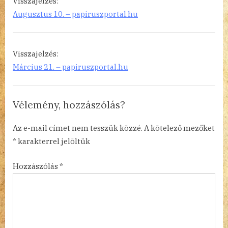
Visszajelzés:
Glazunov
Augusztus 10. – papiruszportal.hu
tollából”
Visszajelzés:
Március 21. – papiruszportal.hu
Vélemény, hozzászólás?
Az e-mail címet nem tesszük közzé.
A kötelező mezőket
*
karakterrel jelöltük
Hozzászólás
*