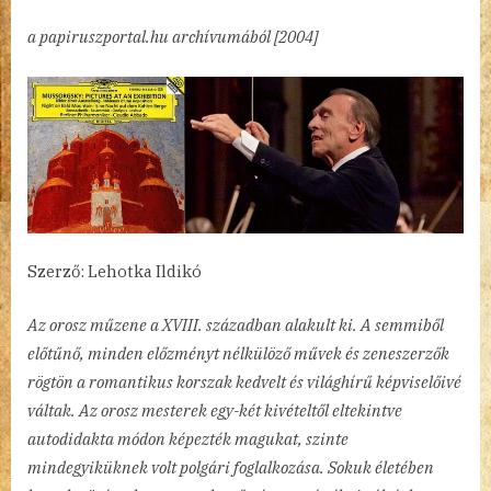
at
a papiruszportal.hu archívumából [2004]
an
Exhibition
című
bejegyzéshez
Szerző: Lehotka Ildikó
Az orosz műzene a XVIII. században alakult ki. A semmiből
előtűnő, minden előzményt nélkülöző művek és zeneszerzők
rögtön a romantikus korszak kedvelt és világhírű képviselőivé
váltak. Az orosz mesterek egy-két kivételtől eltekintve
autodidakta módon képezték magukat, szinte
mindegyiküknek volt polgári foglalkozása. Sokuk életében