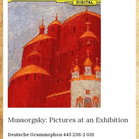
Mussorgsky: Pictures at an Exhibition
By
Posted
Mussorgsky:
admin
2023.03.21.
2 hozzászólás
Deutsche Grammophon 445 238-2 GH
on
Pictures