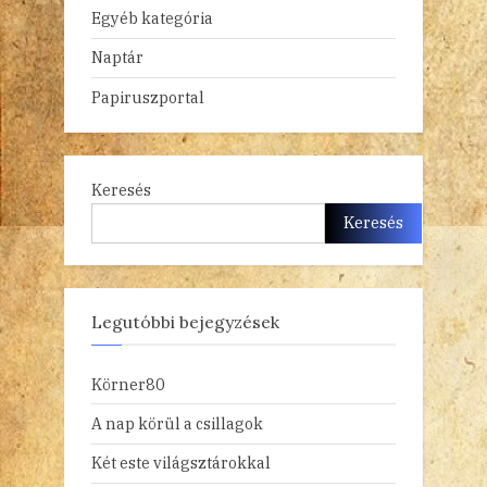
Egyéb kategória
Naptár
Papiruszportal
Keresés
Keresés
Legutóbbi bejegyzések
Körner80
A nap körül a csillagok
Két este világsztárokkal