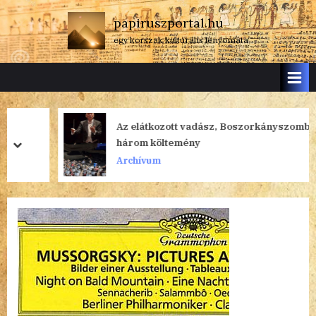
Skip
papiruszportal.hu
to
egy korszak kulturális lenyomata
content
Az elátkozott vadász, Boszorkányszombat,
három költemény
prev
next
Archívum