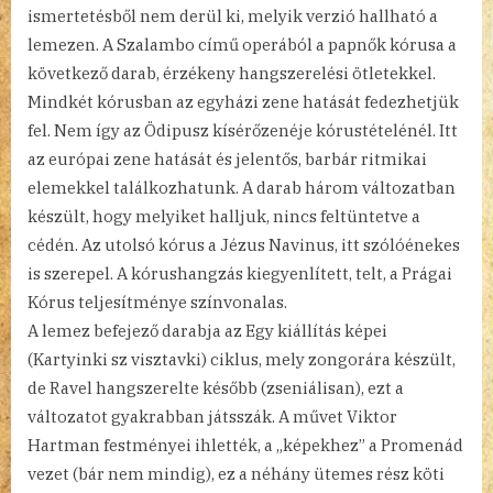
ismertetésből nem derül ki, melyik verzió hallható a
lemezen. A Szalambo című operából a papnők kórusa a
következő darab, érzékeny hangszerelési ötletekkel.
Mindkét kórusban az egyházi zene hatását fedezhetjük
fel. Nem így az Ödipusz kísérőzenéje kórustételénél. Itt
az európai zene hatását és jelentős, barbár ritmikai
elemekkel találkozhatunk. A darab három változatban
készült, hogy melyiket halljuk, nincs feltüntetve a
cédén. Az utolsó kórus a Jézus Navinus, itt szólóénekes
is szerepel. A kórushangzás kiegyenlített, telt, a Prágai
Kórus teljesítménye színvonalas.
A lemez befejező darabja az Egy kiállítás képei
(Kartyinki sz visztavki) ciklus, mely zongorára készült,
de Ravel hangszerelte később (zseniálisan), ezt a
változatot gyakrabban játsszák. A művet Viktor
Hartman festményei ihlették, a „képekhez” a Promenád
vezet (bár nem mindig), ez a néhány ütemes rész köti