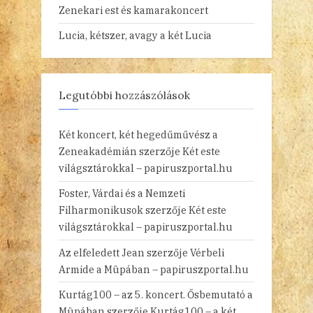
Zenekari est és kamarakoncert
Lucia, kétszer, avagy a két Lucia
Legutóbbi hozzászólások
Két koncert, két hegedűművész a
Zeneakadémián
szerzője
Két este
világsztárokkal – papiruszportal.hu
Foster, Várdai és a Nemzeti
Filharmonikusok
szerzője
Két este
világsztárokkal – papiruszportal.hu
Az elfeledett Jean
szerzője
Vérbeli
Armide a Müpában – papiruszportal.hu
Kurtág100 – az 5. koncert. Ősbemutató a
Müpában
szerzője
Kurtág100 – a két