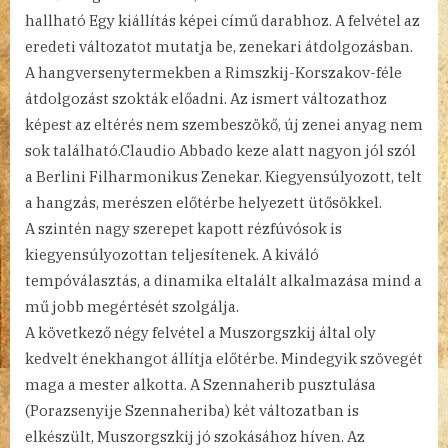
hallható Egy kiállítás képei című darabhoz. A felvétel az
eredeti változatot mutatja be, zenekari átdolgozásban.
A hangversenytermekben a Rimszkij-Korszakov-féle
átdolgozást szokták előadni. Az ismert változathoz
képest az eltérés nem szembeszökő, új zenei anyag nem
sok található.Claudio Abbado keze alatt nagyon jól szól
a Berlini Filharmonikus Zenekar. Kiegyensúlyozott, telt
a hangzás, merészen előtérbe helyezett ütősökkel.
A szintén nagy szerepet kapott rézfúvósok is
kiegyensúlyozottan teljesítenek. A kiváló
tempóválasztás, a dinamika eltalált alkalmazása mind a
mű jobb megértését szolgálja.
A következő négy felvétel a Muszorgszkij által oly
kedvelt énekhangot állítja előtérbe. Mindegyik szövegét
maga a mester alkotta. A Szennaherib pusztulása
(Porazsenyije Szennaheriba) két változatban is
elkészült, Muszorgszkij jó szokásához híven. Az