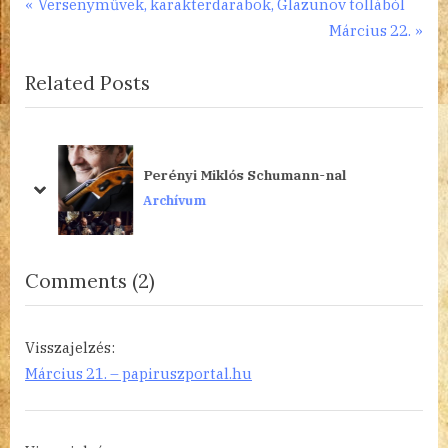
Bejegyzés
P
Versenyművek, karakterdarabok, Glazunov tollából
r
N
Március 22.
navigáció
e
e
Related Posts
v
x
i
t
o
P
u
o
tva
Perényi Miklós Schumann-nal
s
s
prev
next
Archívum
P
t
o
:
s
on
Comments
(2)
t
“Mussorgsky:
:
Pictures
Visszajelzés:
at
Március 21. – papiruszportal.hu
an
Exhibition”