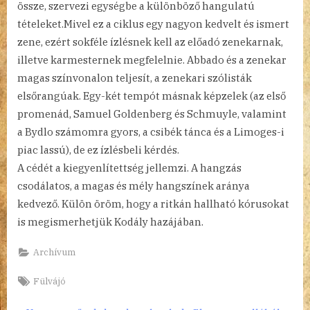
össze, szervezi egységbe a különböző hangulatú
tételeket.Mivel ez a ciklus egy nagyon kedvelt és ismert
zene, ezért sokféle ízlésnek kell az előadó zenekarnak,
illetve karmesternek megfelelnie. Abbado és a zenekar
magas színvonalon teljesít, a zenekari szólisták
elsőrangúak. Egy-két tempót másnak képzelek (az első
promenád, Samuel Goldenberg és Schmuyle, valamint
a Bydlo számomra gyors, a csibék tánca és a Limoges-i
piac lassú), de ez ízlésbeli kérdés.
A cédét a kiegyenlítettség jellemzi. A hangzás
csodálatos, a magas és mély hangszínek aránya
kedvező. Külön öröm, hogy a ritkán hallható kórusokat
is megismerhetjük Kodály hazájában.
Archívum
Tags:
Fülvájó