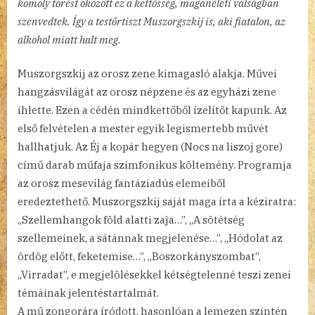
komoly törést okozott ez a kettősség, magánéleti válságban
szenvedtek. Így a testőrtiszt Muszorgszkij is, aki fiatalon, az
alkohol miatt halt meg.
Muszorgszkij az orosz zene kimagasló alakja. Művei
hangzásvilágát az orosz népzene és az egyházi zene
ihlette. Ezen a cédén mindkettőből ízelítőt kapunk. Az
első felvételen a mester egyik legismertebb művét
hallhatjuk. Az Éj a kopár hegyen (Nocs na liszoj gore)
című darab műfaja szimfonikus költemény. Programja
az orosz mesevilág fantáziadús elemeiből
eredeztethető. Muszorgszkij saját maga írta a kéziratra:
„Szellemhangok föld alatti zaja…”, „A sötétség
szellemeinek, a sátánnak megjelenése…”, „Hódolat az
ördög előtt, feketemise…”, „Boszorkányszombat”,
„Virradat”, e megjelölésekkel kétségtelenné teszi zenei
témáinak jelentéstartalmát.
A mű zongorára íródott, hasonlóan a lemezen szintén