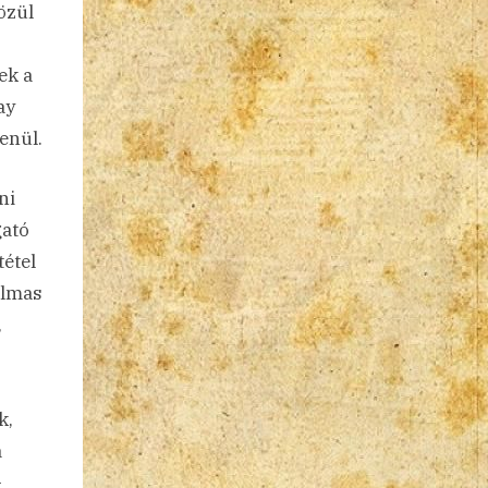
özül
ek a
ay
enül.
ni
gató
tétel
almas
,
k,
a
-