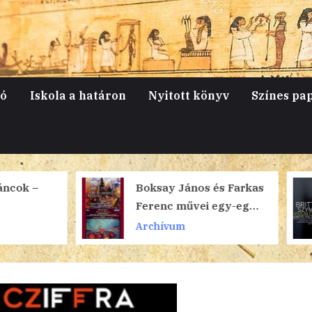
jó
Iskola a határon
Nyitott könyv
Színes pa
Boksay János és Farkas
Forró lengyel
Ferenc művei egy-egy
angol: Szyma
cédén
Britten
Archívum
Archívum
hegedűversen