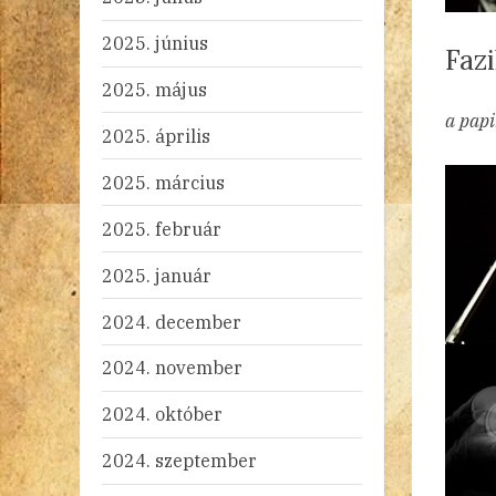
2025. június
Fazi
2025. május
By
Po
ad
20
Ni
a papi
2025. április
on
2025. március
2025. február
2025. január
2024. december
2024. november
2024. október
2024. szeptember