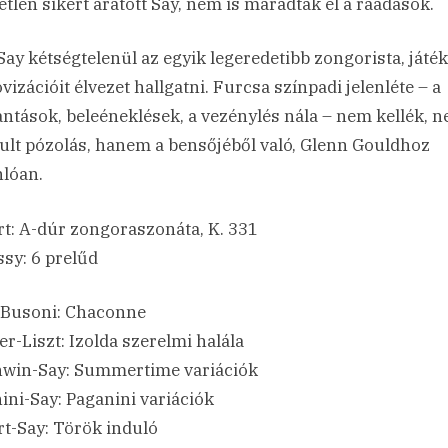
etlen sikert aratott Say, nem is maradtak el a ráadások.
 Say kétségtelenül az egyik legeredetibb zongorista, játék
vizációit élvezet hallgatni. Furcsa színpadi jelenléte – a
ntások, beleéneklések, a vezénylés nála – nem kellék, 
ult pózolás, hanem a bensőjéből való, Glenn Gouldhoz
lóan.
t: A-dúr zongoraszonáta, K. 331
sy: 6 prelűd
Busoni: Chaconne
r-Liszt: Izolda szerelmi halála
win-Say: Summertime variációk
ini-Say: Paganini variációk
t-Say: Török induló