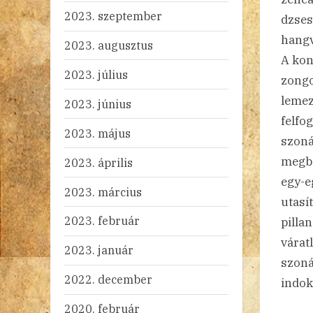
2023. szeptember
dzses
hangv
2023. augusztus
A kon
2023. július
zongo
lemez
2023. június
felfo
2023. május
szoná
megbi
2023. április
egy-e
2023. március
utasí
2023. február
pilla
várat
2023. január
szoná
2022. december
indoko
2020. február