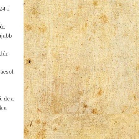
24-i
dúr
újabb
-dúr
ácsol
, de a
k a