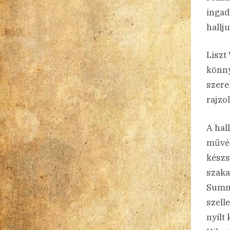
ingad
hallj
Liszt
könny
szere
rajzol
A hal
művés
készs
szaka
Summe
szell
nyílt 