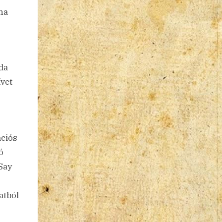
gha
da
ívet
ációs
ó
Say
atból