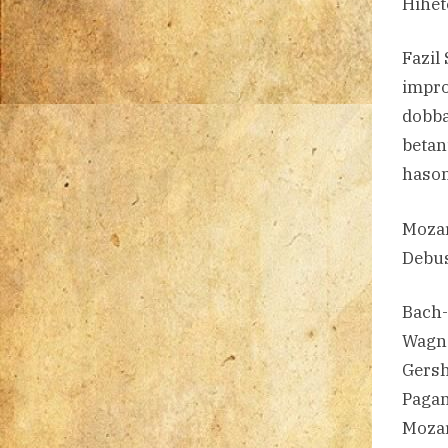
Hihet
Fazil
impro
dobba
betan
hason
Mozar
Debus
Bach-
Wagne
Gersh
Pagan
Mozar