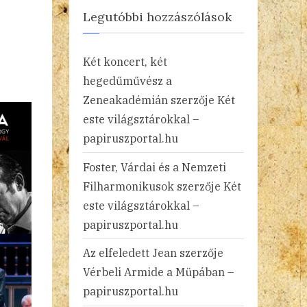
Legutóbbi hozzászólások
Két koncert, két
hegedűművész a
Zeneakadémián
szerzője
Két
este világsztárokkal –
papiruszportal.hu
Foster, Várdai és a Nemzeti
Filharmonikusok
szerzője
Két
este világsztárokkal –
papiruszportal.hu
Az elfeledett Jean
szerzője
Vérbeli Armide a Müpában –
papiruszportal.hu