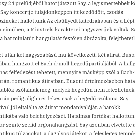
sy 24 prelűdjéből hatot játszott Say, a legismertebbek k
. Say koncertje tulajdonképpen itt kezdődött, csodás
zíneket hallottunk Az elsüllyedt katedrálisban és a Lépt
 címűben, a Minstrels karakterei nagyszerűek voltak. S
a hat miniatűr hangulatát festőien ábrázolta, felejthetetl
t után két nagyszabású mű következett, két átirat. Buso
tában hangzott el Bach d-moll hegedűpartitájából. A hall
mas felfedezést tehetett, mennyire másképp szól a Bach-
rán, romantikus átiratban. Busoni értelmezésében hat
 tablók szólalnak meg, melyek hegedűn nem létezhetnek
rán pedig aligha érdekes csak a hegedű szólama. Say
ívül jól eltalálta az átirat mondanivalóját, a barokk
tikába való belehelyezését. Hatalmas fortékat hallottun
r szinte szelíd orgonahangzást. Say azonban elvetette 
tikus túlzásokat, a dagályos játékot, a felesleges tempó