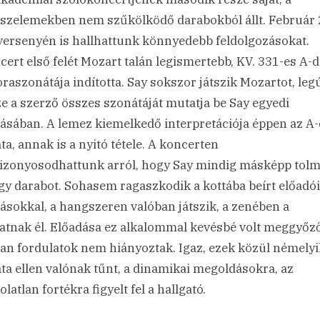
szelemekben nem szűkölködő darabokból állt. Február 
ersenyén is hallhattunk könnyedebb feldolgozásokat.
cert első felét Mozart talán legismertebb, KV. 331-es A-
raszonátája indította. Say sokszor játszik Mozartot, leg
e a szerző összes szonátáját mutatja be Say egyedi
gásában. A lemez kiemelkedő interpretációja éppen az A
ta, annak is a nyitó tétele. A koncerten
zonyosodhattunk arról, hogy Say mindig másképp tolm
gy darabot. Sohasem ragaszkodik a kottába beírt előadói
tásokkal, a hangszeren valóban játszik, a zenében a
natnak él. Előadása ez alkalommal kevésbé volt meggyőző
lan fordulatok nem hiányoztak. Igaz, ezek közül némelyi
ta ellen valónak tűnt, a dinamikai megoldásokra, az
latlan fortékra figyelt fel a hallgató.