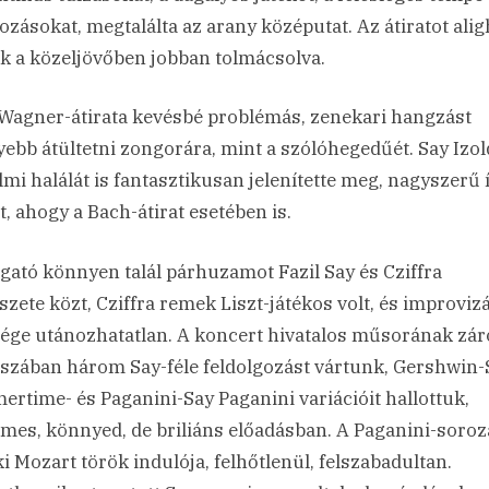
ozásokat, megtalálta az arany középutat. Az átiratot ali
uk a közeljövőben jobban tolmácsolva.
 Wagner-átirata kevésbé problémás, zenekari hangzást
ebb átültetni zongorára, mint a szólóhegedűét. Say Izol
lmi halálát is fantasztikusan jelenítette meg, nagyszerű 
t, ahogy a Bach-átirat esetében is.
lgató könnyen talál párhuzamot Fazil Say és Cziffra
zete közt, Cziffra remek Liszt-játékos volt, és improviz
ége utánozhatatlan. A koncert hivatalos műsorának zár
szában három Say-féle feldolgozást vártunk, Gershwin-
rtime- és Paganini-Say Paganini variációit hallottuk,
emes, könnyed, de briliáns előadásban. A Paganini-soroz
ki Mozart török indulója, felhőtlenül, felszabadultan.