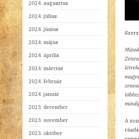
2024. augusztus
2024. július
2024. június
Szerz
2024. május
Másodi
2024. április
Zeneak
létreh
2024. március
magyar
2024. február
zeneak
2024. január
többsz
mindig
2023. december
2023. november
A zon
ráadás
2023. október
zenea