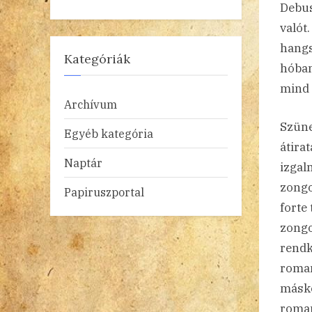
Debus
valót
hangs
Kategóriák
hóban
mind 
Archívum
Szüne
Egyéb kategória
átira
Naptár
izgal
zongo
Papiruszportal
forte
zongo
rendk
roman
másko
roman