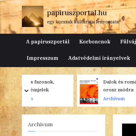
Skip
papiruszportal.hu
to
content
egy korszak kulturális lenyomata
A papiruszportál
Korboncnok
Fülvá
Impresszum
Adatvédelmi irányelvek
ok,
Dalok és románcok –
k
orosz módra
prev
next
Archívum
Archívum