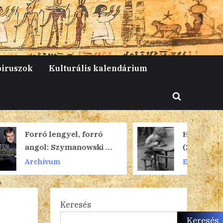
piruszok
Kulturális kalendárium
Toggle
search
form
, forró
Heti papiruszok
nowski és
(2309)
Egyéb kategória
yei
Keresés
Keresés