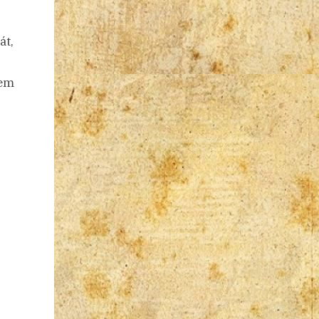
át,
nem