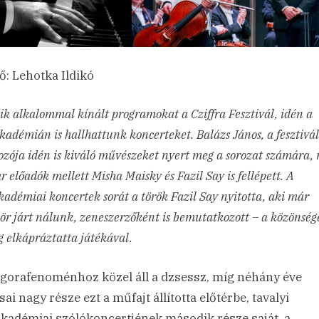
ő: Lehotka Ildikó
k alkalommal kínált programokat a Cziffra Fesztivál, idén a
adémián is hallhattunk koncerteket. Balázs János, a fesztivál
ozója idén is kiváló művészeket nyert meg a sorozat számára, 
 előadók mellett Misha Maisky és Fazil Say is fellépett. A
adémiai koncertek sorát a török Fazil Say nyitotta, aki már
ör járt nálunk, zeneszerzőként is bemutatkozott – a közönség
 elkápráztatta játékával.
gorafenoménhoz közel áll a dzsessz, míg néhány éve
ai nagy része ezt a műfajt állította előtérbe, tavalyi
kadémiai szólókoncertjének második része saját, a