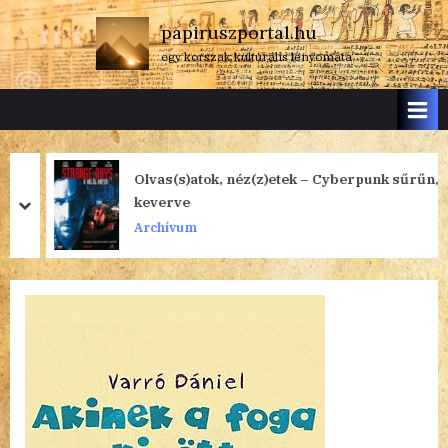
Skip
papiruszportal.hu
to
egy korszak kulturális lenyomata
content
Olvas(s)atok, néz(z)etek – Cyberpunk sűrűn,
keverve
prev
next
Archívum