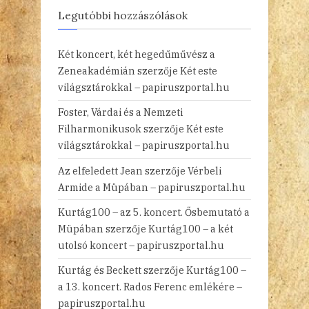
Legutóbbi hozzászólások
Két koncert, két hegedűművész a
Zeneakadémián
szerzője
Két este
világsztárokkal – papiruszportal.hu
Foster, Várdai és a Nemzeti
Filharmonikusok
szerzője
Két este
világsztárokkal – papiruszportal.hu
Az elfeledett Jean
szerzője
Vérbeli
Armide a Müpában – papiruszportal.hu
Kurtág100 – az 5. koncert. Ősbemutató a
Müpában
szerzője
Kurtág100 – a két
utolsó koncert – papiruszportal.hu
Kurtág és Beckett
szerzője
Kurtág100 –
a 13. koncert. Rados Ferenc emlékére –
papiruszportal.hu