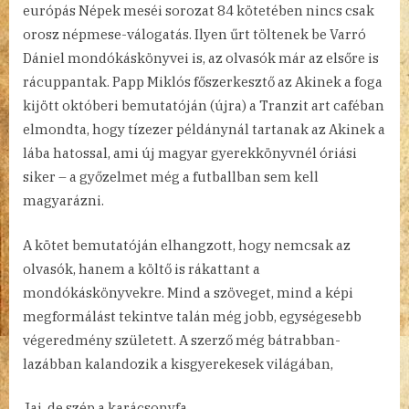
európás Népek meséi sorozat 84 kötetében nincs csak
orosz népmese-válogatás. Ilyen űrt töltenek be Varró
Dániel mondókáskönyvei is, az olvasók már az elsőre is
rácuppantak. Papp Miklós főszerkesztő az Akinek a foga
kijött októberi bemutatóján (újra) a Tranzit art caféban
elmondta, hogy tízezer példánynál tartanak az Akinek a
lába hatossal, ami új magyar gyerekkönyvnél óriási
siker – a győzelmet még a futballban sem kell
magyarázni.
A kötet bemutatóján elhangzott, hogy nemcsak az
olvasók, hanem a költő is rákattant a
mondókáskönyvekre. Mind a szöveget, mind a képi
megformálást tekintve talán még jobb, egységesebb
végeredmény született. A szerző még bátrabban-
lazábban kalandozik a kisgyerekesek világában,
Jaj, de szép a karácsonyfa,