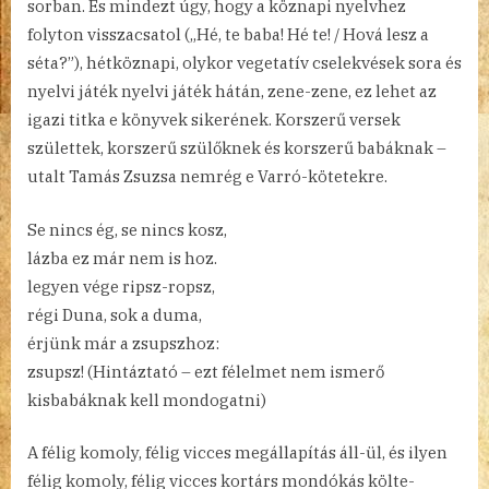
sorban. És mindezt úgy, hogy a köznapi nyelvhez
folyton visszacsatol („Hé, te baba! Hé te! / Hová lesz a
séta?”), hétköznapi, olykor vegetatív cselekvések sora és
nyelvi játék nyelvi játék hátán, zene-zene, ez lehet az
igazi titka e könyvek sikerének. Korszerű versek
születtek, korszerű szülőknek és korszerű babáknak –
utalt Tamás Zsuzsa nemrég e Varró-kötetekre.
Se nincs ég, se nincs kosz,
lázba ez már nem is hoz.
legyen vége ripsz-ropsz,
régi Duna, sok a duma,
érjünk már a zsupszhoz:
zsupsz! (Hintáztató – ezt félelmet nem ismerő
kisbabáknak kell mondogatni)
A félig komoly, félig vicces megállapítás áll-ül, és ilyen
félig komoly, félig vicces kortárs mondókás költe-