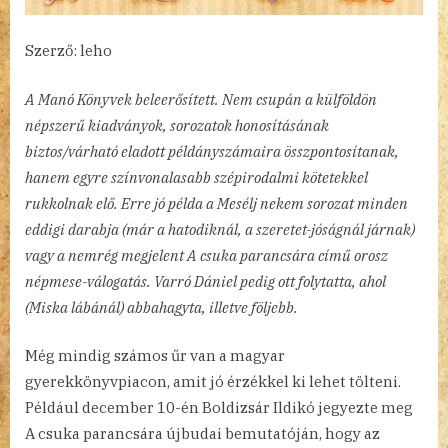
Szerző: leho
A Manó Könyvek beleerősített. Nem csupán a külföldön
népszerű kiadványok, sorozatok honosításának
biztos/várható eladott példányszámaira összpontosítanak,
hanem egyre színvonalasabb szépirodalmi kötetekkel
rukkolnak elő. Erre jó példa a Mesélj nekem sorozat minden
eddigi darabja (már a hatodiknál, a szeretet-jóságnál járnak)
vagy a nemrég megjelent A csuka parancsára című orosz
népmese-válogatás. Varró Dániel pedig ott folytatta, ahol
(Miska lábánál) abbahagyta, illetve följebb.
Még mindig számos űr van a magyar
gyerekkönyvpiacon, amit jó érzékkel ki lehet tölteni.
Például december 10-én Boldizsár Ildikó jegyezte meg
A csuka parancsára újbudai bemutatóján, hogy az