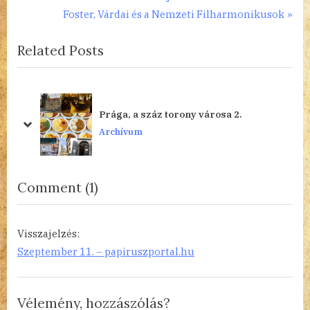
Bejegyzés
r
N
Foster, Várdai és a Nemzeti Filharmonikusok
navigáció
e
e
Related Posts
v
x
i
t
o
P
u
o
Prága, a száz torony városa 2.
s
s
prev
next
Archívum
P
t
o
:
s
on
Comment
(1)
t
“Varró
:
Dániel:
Visszajelzés:
Akinek
Szeptember 11. – papiruszportal.hu
a
foga
Vélemény, hozzászólás?
kijött”