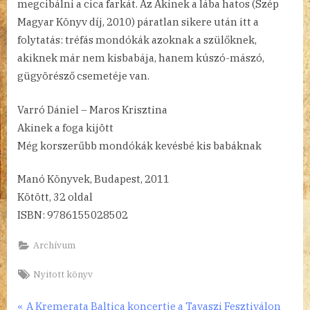
megcibálni a cica farkát. Az Akinek a lába hatos (Szép
Magyar Könyv díj, 2010) páratlan sikere után itt a
folytatás: tréfás mondókák azoknak a szülőknek,
akiknek már nem kisbabája, hanem kúszó-mászó,
gügyörésző csemetéje van.
Varró Dániel – Maros Krisztina
Akinek a foga kijött
Még korszerűbb mondókák kevésbé kis babáknak
Manó Könyvek, Budapest, 2011
Kötött, 32 oldal
ISBN: 9786155028502
Archívum
Tags:
Nyitott könyv
P
A Kremerata Baltica koncertje a Tavaszi Fesztiválon