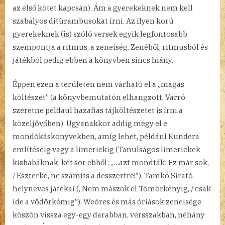
az első kötet kapcsán). Ám a gyerekeknek nem kell
szabályos ditürambusokat írni. Az ilyen korú
gyerekeknek (is) szóló versek egyik legfontosabb
szempontja a ritmus, a zeneiség. Zenéből, ritmusból és
játékból pedig ebben a könyvben sincs hiány.
Éppen ezen a területen nem várható el a „magas
költészet” (a könyvbemutatón elhangzott, Varró
szeretne például hazafias tájköltészetet is írni a
közeljövőben). Ugyanakkor addig megy el e
mondókáskönyvekben, amíg lehet, például Kundera
említéséig vagy a limerickig (Tanulságos limerickek
kisbabáknak, két sor ebből: „…azt mondták: Ez már sok,
/ Eszterke, ne számíts a desszertre!”). Tamkó Sirató
helyneves játékai („Nem mászok el Tömörkényig, / csak
ide a vödörkémig”), Weöres és más óriások zeneisége
köszön vissza egy-egy darabban, versszakban, néhány