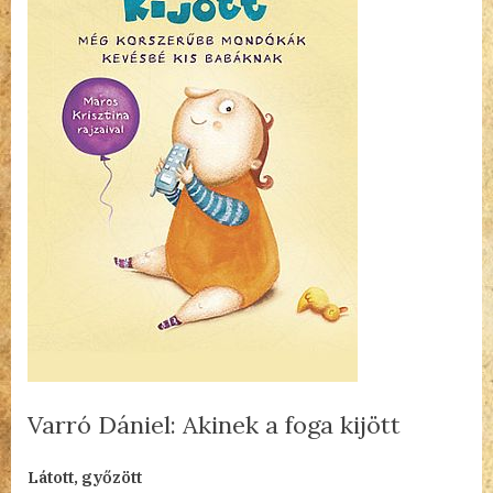
Varró Dániel: Akinek a foga kijött
By
Posted
Varró
admin
2023.09.11.
1 hozzászólás a(z)
bejegyzéshez
Látott, győzött
on
Dániel: