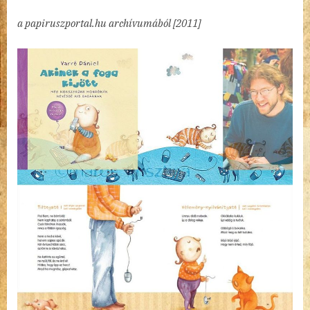
Akinek
a papiruszportal.hu archívumából [2011]
a
foga
kijött