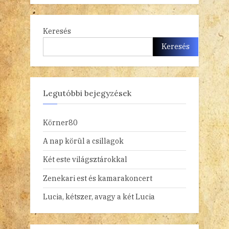
Keresés
Keresés
Legutóbbi bejegyzések
Körner80
A nap körül a csillagok
Két este világsztárokkal
Zenekari est és kamarakoncert
Lucia, kétszer, avagy a két Lucia