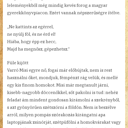
leleményekből még mindig kevés forog a magyar
gyerekkönyvpiacon. Ezért vannak népszerűségre ítélve.
„Ne kattints az egérrel,
ne nyúlj föl, és ne érd el!
Hiába, hogy épp ez hecc,
Majd ha megnősz, gépezhetsz.”
Füle kijött
Varró Misi egyre nő, fogai már előbújtak, nem is rest
használni őket, mondjuk, fémpénzt rág velük, és mellé
egy kis finom homokot. Misi már megtanult járni,
kisebb-nagyobb döccenőkkel, sőt pakolni is tud: nehéz
feladat ám mindent gondosan kirámolni a szekrényből,
s azt gyönyörűen szétszórni a földön. Nem is beszélve
arról, milyen pompás szórakozás kirángatni apa
laptopjának zsinórját, szétpüfölni a homokvárakat vagy