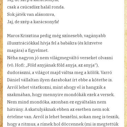
csak a csúcsdísz halál ronda.
Sok játék van alásomva,
Jaj, de szép a karácsonyfa!
Maros Krisztina pedig még színesebb, vagányabb
illusztrációkkal hívja fel a babákra (és közvetve
magára) a figyelmet.
Néha nagyon jó nem világmegváltó verseket olvasni
(vö. Hofi: „Föld anyjának föld anyja, az anyja”),
dudorászni, a világot majd váltsa meg a kölök. Varró
Dániel vállaltan ilyen darabokat írt ebbe a kötetbe is.
Arról lehet vitatkozni, mint ahogy el is hangzik a
szakmában, hogy mennyire mondókák ezek a versek.
Nem mind mondóka, azonban ez egyáltalán nem
hátrány. A skatulyáknak ebben az esetben nem sok
értelme van. Arról is lehet beszélni, sokan meg is teszik,
hogy a ritmus, a rímek hol döccennek (mi is megtettük