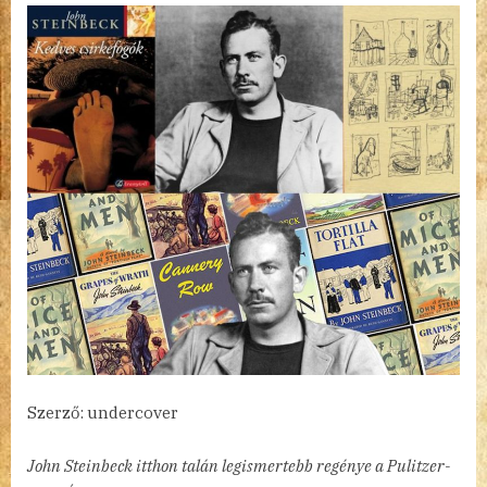
By
Posted
Álom
admin
2023.02.27.
2 hozzászólás
on
nyomorgó
kivitelben
Steinbeck:
Kedves
csirkefogók
című
bejegyzéshez
Szerző: undercover
John Steinbeck itthon talán legismertebb regénye a Pulitzer-