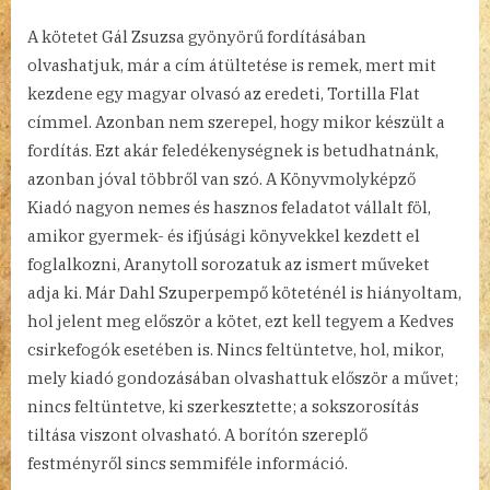
A kötetet Gál Zsuzsa gyönyörű fordításában
olvashatjuk, már a cím átültetése is remek, mert mit
kezdene egy magyar olvasó az eredeti, Tortilla Flat
címmel. Azonban nem szerepel, hogy mikor készült a
fordítás. Ezt akár feledékenységnek is betudhatnánk,
azonban jóval többről van szó. A Könyvmolyképző
Kiadó nagyon nemes és hasznos feladatot vállalt föl,
amikor gyermek- és ifjúsági könyvekkel kezdett el
foglalkozni, Aranytoll sorozatuk az ismert műveket
adja ki. Már Dahl Szuperpempő köteténél is hiányoltam,
hol jelent meg először a kötet, ezt kell tegyem a Kedves
csirkefogók esetében is. Nincs feltüntetve, hol, mikor,
mely kiadó gondozásában olvashattuk először a művet;
nincs feltüntetve, ki szerkesztette; a sokszorosítás
tiltása viszont olvasható. A borítón szereplő
festményről sincs semmiféle információ.