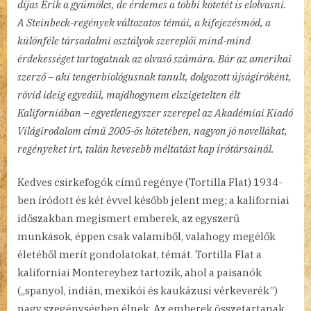
díjas Érik a gyümölcs, de érdemes a többi kötetét is elolvasni.
A Steinbeck-regények változatos témái, a kifejezésmód, a
különféle társadalmi osztályok szereplői mind-mind
érdekességet tartogatnak az olvasó számára. Bár az amerikai
szerző – aki tengerbiológusnak tanult, dolgozott újságíróként,
rövid ideig egyedül, majdhogynem elszigetelten élt
Kaliforniában – egyetlenegyszer szerepel az Akadémiai Kiadó
Világirodalom című 2005-ös kötetében, nagyon jó novellákat,
regényeket írt, talán kevesebb méltatást kap írótársainál.
Kedves csirkefogók című regénye (Tortilla Flat) 1934-
ben íródott és két évvel később jelent meg; a kaliforniai
időszakban megismert emberek, az egyszerű
munkások, éppen csak valamiből, valahogy megélők
életéből merít gondolatokat, témát. Tortilla Flat a
kaliforniai Montereyhez tartozik, ahol a paisanók
(„spanyol, indián, mexikói és kaukázusi vérkeverék”)
nagy szegénységben élnek. Az emberek összetartanak,