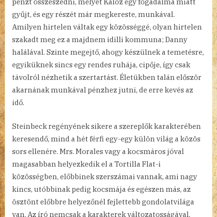
pénzt összeszedni, melyet Kalóz egy fogadalma miatt
gyűjt, és egy részét már megkereste, munkával.
Amilyen hirtelen váltak egy közösséggé, olyan hirtelen
szakadt meg ez a majdnem idilli kommuna; Danny
halálával. Szinte megejtő, ahogy készülnek a temetésre,
egyiküknek sincs egy rendes ruhája, cipője, így csak
távolról nézhetik a szertartást. Életükben talán először
akarnának munkával pénzhez jutni, de erre kevés az
idő.
Steinbeck regényének sikere a szereplők karakterében
keresendő, mind a hét férfi egy-egy külön világ a közös
sors ellenére. Mrs. Morales vagy a kocsmáros jóval
magasabban helyezkedik el a Tortilla Flat-i
közösségben, előbbinek szerszámai vannak, ami nagy
kincs, utóbbinak pedig kocsmája és egészen más, az
ösztönt előbbre helyezőnél fejlettebb gondolatvilága
van. Az író nemcsak a karakterek változatosságával,