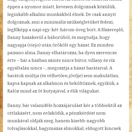
éppen a nyomor miatt, kevesen dolgoznak közülük,
leginkább alkalmi munkákból élnek. De csak annyit
dolgoznak, ami a minimális szükségletüket fedezi,
legfőképp a napi egy-két-három üveg bort. A főszereplő,
Danny hazakerül a háborúból, és megtudja, hogy
nagyapja (viejo) után örökölt egy házat. Ez minden
paisano álma, Danny elhatározza, ha ilyen szerencse
érte – bár a házban szinte nincs bútor, villany és víz
egyáltalán nincs –, megosztja a házat barátaival. A
barátok múltja (és vélhetően jövője) sem makulátlan,
kapva kapnak az alkalmon és beköltöznek, egyikük, a
Kalóz mind az öt kutyájával, s élik világukat.
Danny, bár valamiféle hozzájárulást kér a többiektől az
ottlakásért, nem erősködik, a pénzkérdést nem
munkával oldják meg, hanem kisebb-nagyobb
tolvajlásokkal, hagymázas álmokkal, eldugott kincsek