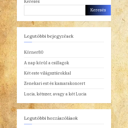
Keresés
Keresés
Legutóbbi bejegyzések
Körner80
A nap körül a csillagok
Két este világsztárokkal
Zenekari est és kamarakoncert
Lucia, kétszer, avagy a két Lucia
Legutóbbi hozzászólások