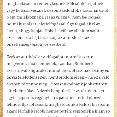
megtalálásában reménykednek, kölcsönkéregetnek
vagy kölcsönvesznek a szomszédoktól, a kocsmárostól.
Nem foglalkoznak a reális világgal, nem bajlódnak
holmi kispolgári életfelfogással, úgy fogadják el az
életet, ahogy kapják. Ebbe belefér az alkalom szülte
szerelem is, a bajtársiasság, az álmodozás, az
önzetlenség (bizonyos esetben).
Ezek az antihősök az elfogadott normák szerint
megvetni valóak lennének, azonban Steinbeck
szeretnivaló figurákat mutat be az olvasónak, Danny és
társai felelőtlenségén, nemtörődömségén – ha ez a való
életben történne meg – bosszankodnánk jobb esetben,
elítélnénk őket. A derűs hangulatú, laza történeteket
egybekapcsoló regényben a paisanók tetteit elnéző
félmosollyal olvassuk, meghatódunk a Kalózt kirabolni
akaró férfiak későbbi nemes tettén: segítenek a hiányzó