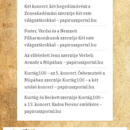
Két koncert, két hegedűművész a
Zeneakadémián
szerzője
Két este
világsztárokkal – papiruszportal.hu
Foster, Várdai és a Nemzeti
Filharmonikusok
szerzője
Két este
világsztárokkal – papiruszportal.hu
Az elfeledett Jean
szerzője
Vérbeli
Armide a Müpában – papiruszportal.hu
Kurtág100 – az 5. koncert. Ősbemutató a
Müpában
szerzője
Kurtág100 – a két
utolsó koncert – papiruszportal.hu
Kurtág és Beckett
szerzője
Kurtág100 –
a 13. koncert. Rados Ferenc emlékére –
papiruszportal.hu