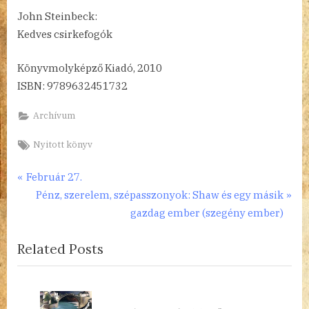
John Steinbeck:
Kedves csirkefogók
Könyvmolyképző Kiadó, 2010
ISBN: 9789632451732
Archívum
Tags:
Nyitott könyv
Bejegyzés
P
Február 27.
r
N
Pénz, szerelem, szépasszonyok: Shaw és egy másik
navigáció
e
e
gazdag ember (szegény ember)
v
x
Related Posts
i
t
o
P
u
o
s
s