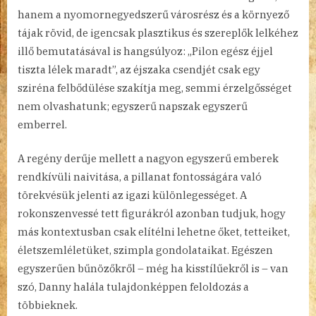
hanem a nyomornegyedszerű városrész és a környező
tájak rövid, de igencsak plasztikus és szereplők lelkéhez
illő bemutatásával is hangsúlyoz: „Pilon egész éjjel
tiszta lélek maradt”, az éjszaka csendjét csak egy
sziréna felbődülése szakítja meg, semmi érzelgősséget
nem olvashatunk; egyszerű napszak egyszerű
emberrel.
A regény derűje mellett a nagyon egyszerű emberek
rendkívüli naivitása, a pillanat fontosságára való
törekvésük jelenti az igazi különlegességet. A
rokonszenvessé tett figurákról azonban tudjuk, hogy
más kontextusban csak elítélni lehetne őket, tetteiket,
életszemléletüket, szimpla gondolataikat. Egészen
egyszerűen bűnözőkről – még ha kisstílűekről is – van
szó, Danny halála tulajdonképpen feloldozás a
többieknek.