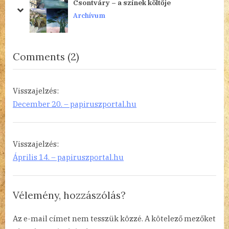
Csontváry – a színek költője
P
t
prev
next
Archívum
o
:
s
t
on
Comments
(2)
:
“Álom
nyomorgó
Visszajelzés:
kivitelben
December 20. – papiruszportal.hu
Steinbeck:
Kedves
csirkefogók”
Visszajelzés:
Április 14. – papiruszportal.hu
Vélemény, hozzászólás?
Az e-mail címet nem tesszük közzé.
A kötelező mezőket