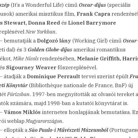
szép
(It’s a Wonderful Life) című
Oscar-díjas
(speciális
tusok) amerikai misztikus film,
Frank Capra
rendezésé
s Stewart, Donna Reed
és
Lionel Barrymore
replésével
New Yorkban.
– bemutatják a
Dolgozó lány
(Working Girl) című
Oscar
ti dal) és 3
Golden Globe-díjas
amerikai romantikus
tékot,
Mike Nicols
rendezésében,
Melanie Griffith, Harr
és
Sigourney Weaver
főszereplésével.
– átadják a
Dominique Perrault
tervei szerint épült
Fra
ti Könyvtár
(Bibliothèque nationale de France, BnF) új
tét
Párizsban.
1997-ben megnyitották az olvasói tereket 
atók számára, majd 1998-ban a kutatói könyvtárat is.
 –
Vámos Miklós
internetes honlapjának bemutatása. Ez
írói weblap
Magyarországon.
– ellopták a
São Paulo-i Művészeti Múzeumból
(Portugues