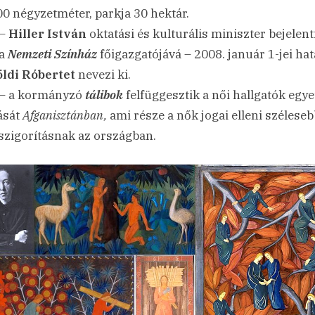
0 négyzetméter, parkja 30 hektár.
 –
Hiller István
oktatási és kulturális miniszter bejelenti
 a
Nemzeti Színház
főigazgatójává – 2008. január 1-jei hat
öldi Róbertet
nevezi ki.
– a kormányzó
tálibok
felfüggesztik a női hallgatók egy
ását
Afganisztánban,
ami része a nők jogai elleni széleseb
szigorításnak az országban.