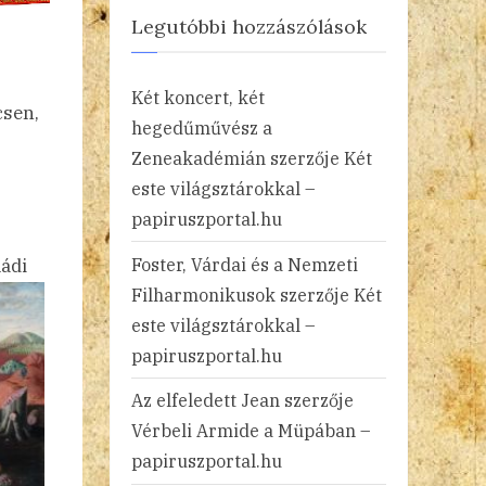
Legutóbbi hozzászólások
Két koncert, két
csen,
hegedűművész a
Zeneakadémián
szerzője
Két
este világsztárokkal –
papiruszportal.hu
Foster, Várdai és a Nemzeti
ládi
Filharmonikusok
szerzője
Két
este világsztárokkal –
papiruszportal.hu
Az elfeledett Jean
szerzője
Vérbeli Armide a Müpában –
papiruszportal.hu