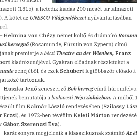
 további 70 mesét
lmazott (1815), a hetedik kiadás 200 mesét tartalmazott
). A kötet az
UNESCO Világemlékezet
nyilvántartásában
pel.
 –
Helmina von Chézy
német költő és drámaíró
Rosamu
rusi hercegnő
(Rosamunde, Fürstin von Zypern) című
jának premierje a
bécsi
Theatre an der Wienben,
Franz
bert
kísérőzenéjével. Gyakran előadnak részleteket a
munde
zenéjéből, és ezek
Schubert
legtöbbször előadott
jai közé tartoznak.
 –
Huszka Jenő
zeneszerző
Bob herceg
című háromfelvo
ttjének bemutatója a
budapesti
Népszínházban.
A műből 
észült film
Kalmár László
rendezésében (
Szilassy Lász
 Erzsi
), és 1972-ben tévéfilm
Keleti Márton
rendezésé
 Gábor, Szerencsi Éva
).
– karácsonyra megjelenik a klasszikusnak számító
Az él