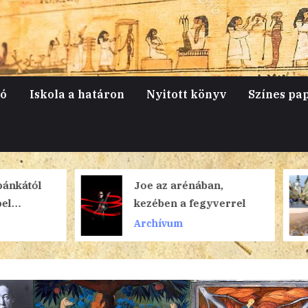
jó
Iskola a határon
Nyitott könyv
Színes pa
Joe az arénában,
Pozsonyi pa
kezében a fegyverrel
II.
Archívum
Archívum