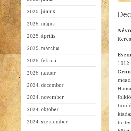
2025. június
Dec
2025. május
By
Po
ad
20
Ni
Névn
on
2025. április
Keresz
2025. március
Esem
2025. február
1812
Gri
2025. január
mesék
2024. december
Haus
2024. november
folkló
tündé
2024. október
kiadá
2024. szeptember
törté