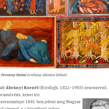
n
Ferenczy Noémi
és néhány alkotása látható
alt
Ábrányi Kornél
(Eördögh, 1822–1903) zeneszerző,
raművész, zenei író.
szerzeménye 1841-ben jelent meg Magyar
d címmel, s a következő évben