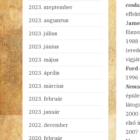
csoda
2023. szeptember
effek
2023. augusztus
J
ame
fősze
2023. július
1988 
2023. június
(erede
vígjá
2023. május
Ford
2023. április
1996 
2023. március
Nemze
épüle
2023. február
látog
2023. január
2000
első 
2022. december
2007 
2020. február