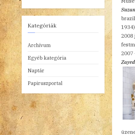
Museu
Suzan
brazi
Kategóriák
1934)
2008 
festm
Archívum
2007 
Egyéb kategória
Zayed
Naptár
Papiruszportal
üzene