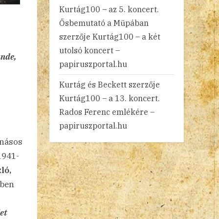
Kurtág100 – az 5. koncert.
Ősbemutató a Müpában
szerzője
Kurtág100 – a két
utolsó koncert –
nde,
papiruszportal.hu
Kurtág és Beckett
szerzője
Kurtág100 – a 13. koncert.
Rados Ferenc emlékére –
papiruszportal.hu
násos
1941-
ló,
ben
et