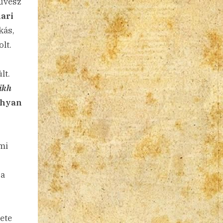
űvész
ari
kás,
lt.
lt.
ikh
ahyan
mi
 a
ete