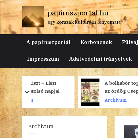
Skip
papiruszportal.hu
to
content
egy korszak kulturális lenyomata
A papiruszportál
Korboncnok
Fülvá
Impresszum
Adatvédelmi irányelvek
iszt
A bolhabőr topánkától
apjai
az ördög Csepel
prev
next
kerékpárjáig
Archívum
Archívum