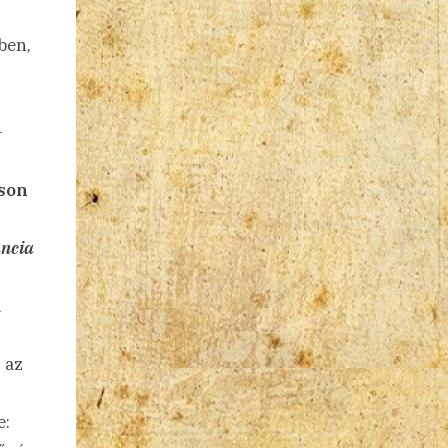
ben,
-
ison
ncia
a
 az
e: