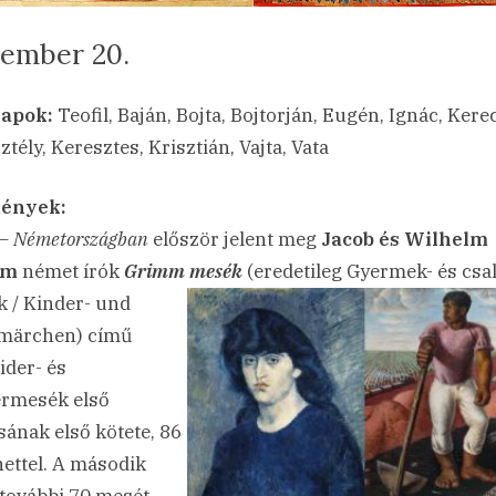
ember 20.
sted
a(z)
min
22.12.20.
ncs hozzászólás
apok:
Teofil, Baján, Bojta, Bojtorján, Eugén, Ignác, Kere
December
tély, Keresztes, Krisztián, Vajta, Vata
20.
bejegyzéshez
ények:
 –
Németországban
először jelent meg
Jacob és Wilhelm
mm
német írók
Grimm mesék
(eredetileg Gyermek- és
csa
 / Kinder- und
märchen) című
ider- és
rmesék első
sának első kötete, 86
nettel. A második