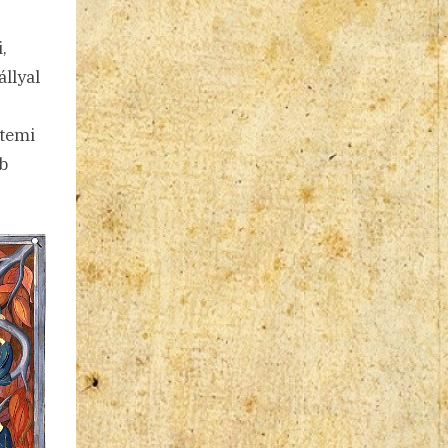
,
állyal
etemi
b