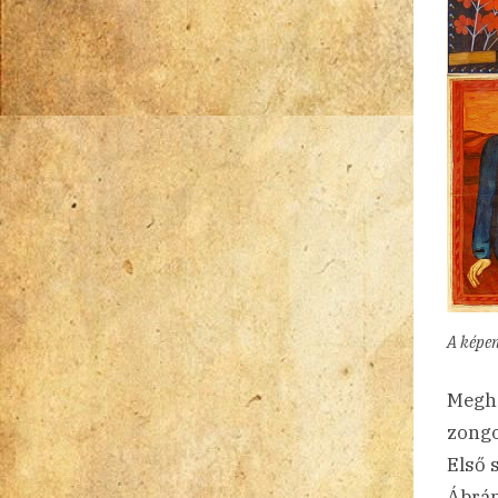
A képe
Megh
zongo
Első 
Ábrán