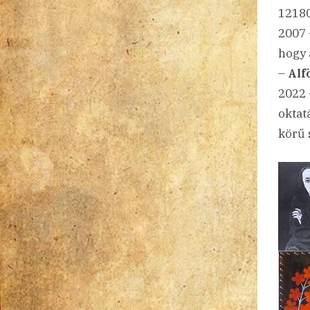
12180
2007
hogy
–
Alf
2022 
oktat
körű 