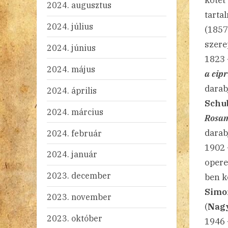
kötet
2024. augusztus
tarta
2024. július
(1857
szere
2024. június
1823
2024. május
a cip
darab
2024. április
Schu
2024. március
Rosa
darab
2024. február
1902
2024. január
opere
2023. december
ben k
Simor
2023. november
(
Nagy
2023. október
1946 