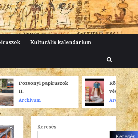
piruszok
Kulturális kalendárium
Toggle
search
form
piruszok
Röpirat a lektűr
védelmében
Archívum
Keresés
Keresés