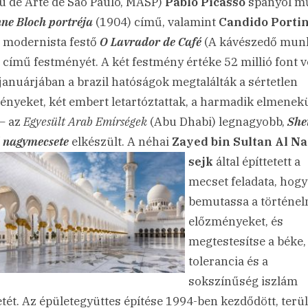
 de Arte de São Paulo, MASP)
Pablo Picasso
spanyol m
ne Bloch portréja
(1904) című, valamint
Candido Portin
l modernista festő
O Lavrador de Café
(A kávészedő mun
 című festményét. A két festmény értéke 52 millió font vo
januárjában a brazil hatóságok megtalálták a sértetlen
ényeket, két embert letartóztattak, a harmadik elmenekü
– az
Egyesült Arab Emírségek
(Abu Dhabi) legnagyobb,
She
 nagymecsete
elkészült. A néhai
Zayed bin
Sultan Al N
sejk
által építtetett a
mecset feladata, hogy
bemutassa a történel
előzményeket, és
megtestesítse a béke,
tolerancia és a
sokszínűség iszlám
tét. Az épületegyüttes építése 1994-ben kezdődött, terül