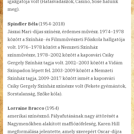
igazgatója volt (Hatásvadászok, Casino, Sose halunk
meg).
Spindler Béla
(1954-2018)
Jászai Mari-díjas színész, érdemes művész. 1974–1978
között a Színház- és Filmművészeti Főiskola hallgatója
volt. 1976–1978 között a Nemzeti Színház
színművésze, 1978–2002 között a kaposvári Csiky
Gergely Színház tagja volt. 2002–2003 között a Vidám
Színpadon lépett fel. 2003-2009 között a Nemzeti
Színház tagja, 2009-2017 között ismét a kaposvári
Csiky Gergely Színház színésze volt (Fekete gyémántok,
Sorstalanság, Szőke kóla).
Lorraine Bracco
(1954)
amerikai színésznő. Pályafutásának nagy áttörését a
Nagymenőkben alakított maffiózófeleség, Karen Hill
megformálása jelentette, amely szerepért Oscar-díjra