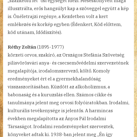
„százkeblű lét” ősi egységét idézi. Meséskönyveit maga
illusztrálta, erős hangsúlyt kap a szöveggel együtt a kép
is. Önéletrajzi regénye, a Kezdetben volt a kert
emlékezés és korkép egyben (Édenkert, Köd előttem,
köd utánam, Idődíszítés).
Réthy Zoltán
(1895-1977)
körzeti orvos, szakíró, az Országos Stefánia Szövetség
pilisvörösvári anya- és csecsemővédelmi szervezetének
megalapítója, irodalomszervező, költő. Komoly
eredményeket ért el a gyermekhalandóság
visszaszorításában. Küzdött az alkoholizmus, a
babonaság és a kuruzslás ellen. Számos cikke és
tanulmánya jelent meg orvosi folyóiratokban. Irodalmi,
kulturális tevékenysége is jelentős. A harmincas
években megalapította az Ányos Pál Irodalmi
Társaságot. Irodalmi rendezvényeket szerveztek,
könyveket adtak ki. 1938-ban jelent meg „Én így