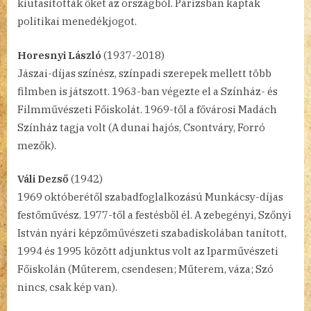
kiutasították őket az országból. Párizsban kaptak
politikai menedékjogot.
Horesnyi László
(1937-2018)
Jászai-díjas színész, színpadi szerepek mellett több
filmben is játszott. 1963-ban végezte el a Színház- és
Filmművészeti Főiskolát. 1969-től a fővárosi Madách
Színház tagja volt (A dunai hajós, Csontváry, Forró
mezők).
Váli Dezső
(1942)
1969 októberétől szabadfoglalkozású Munkácsy-díjas
festőművész. 1977-től a festésből él. A zebegényi, Szőnyi
István nyári képzőművészeti szabadiskolában tanított,
1994 és 1995 között adjunktus volt az Iparművészeti
Főiskolán (Műterem, csendesen; Műterem, váza; Szó
nincs, csak kép van).