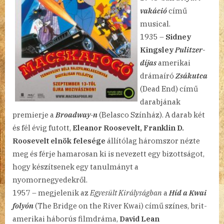
vakáció
című
musical.
1935 –
Sidney
Kingsley
Pulitzer-
díjas
amerikai
drámaíró
Zsákutca
(Dead End) című
darabjának
premierje a
Broadway-n
(Belasco Színház). A darab két
és fél évig futott,
Eleanor Roosevelt, Franklin D.
Roosevelt elnök felesége
állítólag háromszor nézte
meg és férje hamarosan ki is nevezett egy bizottságot,
hogy készítsenek egy tanulmányt a
nyomornegyedekről.
1957 – megjelenik az
Egyesült Királyságban
a
Híd a Kwai
folyón
(The Bridge on the River Kwai) című színes, brit-
amerikai háborús filmdráma,
David Lean