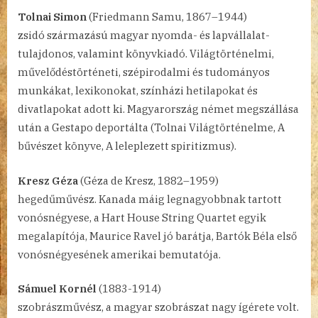
Tolnai Simon
(Friedmann Samu, 1867–1944)
zsidó származású magyar nyomda- és lapvállalat-
tulajdonos, valamint könyvkiadó. Világtörténelmi,
művelődéstörténeti, szépirodalmi és tudományos
munkákat, lexikonokat, színházi hetilapokat és
divatlapokat adott ki. Magyarország német megszállása
után a Gestapo deportálta (Tolnai Világtörténelme, A
bűvészet könyve, A leleplezett spiritizmus).
Kresz Géza
(Géza de Kresz, 1882–1959)
hegedűművész. Kanada máig legnagyobbnak tartott
vonósnégyese, a Hart House String Quartet egyik
megalapítója, Maurice Ravel jó barátja, Bartók Béla első
vonósnégyesének amerikai bemutatója.
Sámuel Kornél
(1883-1914)
szobrászművész, a magyar szobrászat nagy ígérete volt.