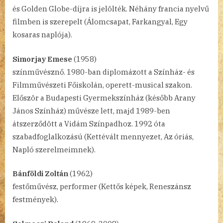
és Golden Globe-díjra is jelölték. Néhány francia nyelvű
filmben is szerepelt (Álomcsapat, Farkangyal, Egy
kosaras naplója).
Simorjay Emese
(1958)
színművésznő. 1980-ban diplomázott a Színház- és
Filmművészeti Főiskolán, operett-musical szakon.
Először a Budapesti Gyermekszínház (később Arany
János Színház) művésze lett, majd 1989-ben
átszerződött a Vidám Színpadhoz. 1992 óta
szabadfoglalkozású (Kettévált mennyezet, Az óriás,
Napló szerelmeimnek).
Bánföldi Zoltán
(1962)
festőművész, performer (Kettős képek, Reneszánsz
festmények).