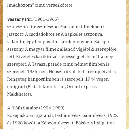
imádkozom” című verseskötete.
Vaszary Piri
(1901-1965)
színésznő, filmszínésznő. Már némafilmekben is
játszott: A csodadoktor és A napkelet asszonya,
valamint egy hangosfilm-kezdeményben: Kacagó
asszony. A magyar filmek állandó vígjátéki szereplője
lett. Kivételes karikírozó-képességgel formálta meg
szerepeit. A Tavaszi parádé című német filmben is
szerepelt 1935-ben. Népszerű volt kabarékupléival is.
Rengeteg hangosfilmben is szerepelt, 1944 végén
emigrált (Pista tekintetes úr, Orient express,
Makkhetes).
A. Tóth Sándor
(1904-1980)
középiskolai rajztanár, festőművész, bábművész. 1922
és 1928 között a Képzőművészeti Főiskola hallgatója