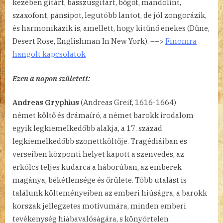
kezében gitárt, basszusgitárt, bőgőt, mandolint,
szaxofont, pánsípot, legutóbb lantot, de jól zongorázik,
és harmonikázik is, amellett, hogy kitűnő énekes (Dűne,
Desert Rose, Englishman In New York). ––>
Finomra
hangolt kapcsolatok
Ezen a napon született:
Andreas Gryphius
(Andreas Greif, 1616-1664)
német költő és drámaíró, a német barokk irodalom
egyik legkiemelkedőbb alakja, a 17. század
legkiemelkedőbb szonettköltője. Tragédiáiban és
verseiben központi helyet kapott a szenvedés, az
erkölcs teljes kudarca a háborúban, az emberek
magánya, békétlensége és őrülete. Több utalást is
találunk költeményeiben az emberi hiúságra, a barokk
korszak jellegzetes motívumára, minden emberi
tevékenység hiábavalóságára, s könyörtelen