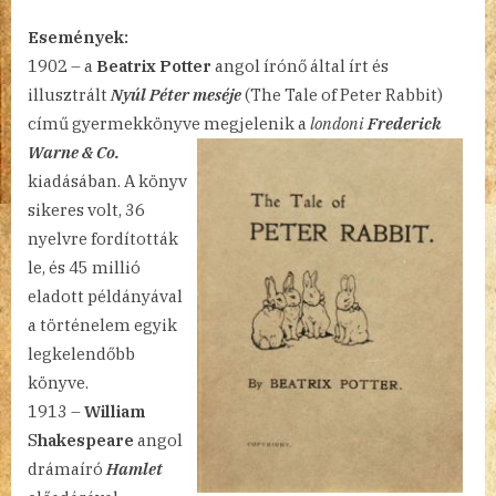
2.
Események:
bejegyzéshez
1902 – a
Beatrix Potter
angol írónő által írt és
illusztrált
Nyúl Péter meséje
(The Tale of Peter Rabbit)
című gyermekkönyve megjelenik
a
londoni
Frederick
Warne & Co.
kiadásában. A könyv
sikeres volt, 36
nyelvre fordították
le, és 45 millió
eladott példányával
a történelem egyik
legkelendőbb
könyve.
1913 –
William
S
hakespeare
angol
drámaíró
Hamlet