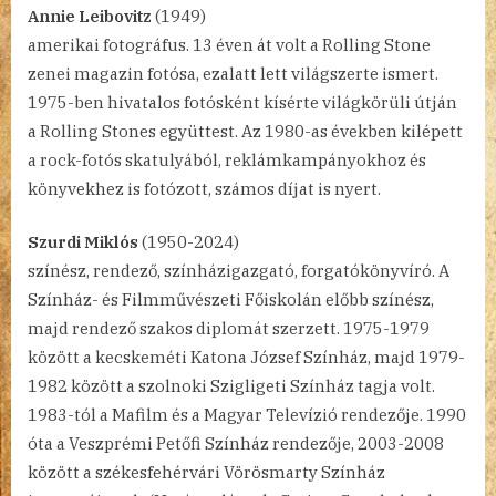
Annie Leibovitz
(1949)
amerikai fotográfus. 13 éven át volt a Rolling Stone
zenei magazin fotósa, ezalatt lett világszerte ismert.
1975-ben hivatalos fotósként kísérte világkörüli útján
a Rolling Stones együttest. Az 1980-as években kilépett
a rock-fotós skatulyából, reklámkampányokhoz és
könyvekhez is fotózott, számos díjat is nyert.
Szurdi Miklós
(1950-2024)
színész, rendező, színházigazgató, forgatókönyvíró. A
Színház- és Filmművészeti Főiskolán előbb színész,
majd rendező szakos diplomát szerzett. 1975-1979
között a kecskeméti Katona József Színház, majd 1979-
1982 között a szolnoki Szigligeti Színház tagja volt.
1983-tól a Mafilm és a Magyar Televízió rendezője. 1990
óta a Veszprémi Petőfi Színház rendezője, 2003-2008
között a székesfehérvári Vörösmarty Színház