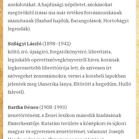
anekdotákat. A hajdúsági népéletet, szokásokat
megörökítő írásai ma már értékes forrásmunkának
számítanak (Szabad hajdúk, Barangolások, Hortobágyi
legendák).
Szilágyi László
(1898–1942)
költő, író, újságíró, forgatókönyvíró, librettista,
leginkább operettszövegkönyveiről híres, korának
legkeresettebb librettóírója lett, de szívesen írt
szövegeket zeneszámokra, versei a korabeli lapokban
jelentek meg (Amerika lánya, Eltörött a hegedűm, Hulló
falevél).
Bartha Dénes
(1908-1993)
zenetörténész, a Zenei lexikon második kiadásának
főszerkesztője. Kutatási területe a középkori és újkori
magyar és egyetemes zenetörténet, valamint Joseph