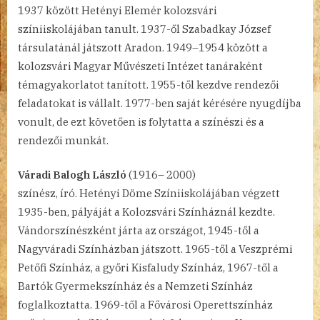
1937 között Hetényi Elemér kolozsvári
színiiskolájában tanult. 1937-ől Szabadkay József
társulatánál játszott Aradon. 1949–1954 között a
kolozsvári Magyar Művészeti Intézet tanáraként
témagyakorlatot tanított. 1955-től kezdve rendezői
feladatokat is vállalt. 1977-ben saját kérésére nyugdíjba
vonult, de ezt követően is folytatta a színészi és a
rendezői munkát.
Váradi Balogh László
(1916– 2000)
színész, író. Hetényi Döme Színiiskolájában végzett
1935-ben, pályáját a Kolozsvári Színháznál kezdte.
Vándorszínészként járta az országot, 1945-től a
Nagyváradi Színházban játszott. 1965-től a Veszprémi
Petőfi Színház, a győri Kisfaludy Színház, 1967-től a
Bartók Gyermekszínház és a Nemzeti Színház
foglalkoztatta. 1969-től a Fővárosi Operettszínház