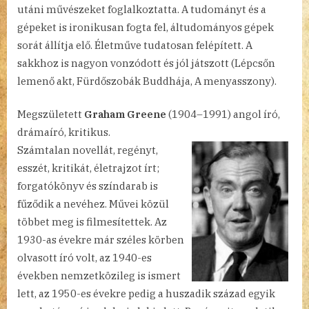
utáni művészeket foglalkoztatta. A tudományt és a
gépeket is ironikusan fogta fel, áltudományos gépek
sorát állítja elő. Életműve tudatosan felépített. A
sakkhoz is nagyon vonzódott és jól játszott (Lépcsőn
lemenő akt, Fürdőszobák Buddhája, A menyasszony).
Megszületett
Graham Greene
(1904–1991) angol író,
drámaíró, kritikus.
Számtalan novellát, regényt,
esszét, kritikát, életrajzot írt;
forgatókönyv és színdarab is
fűződik a nevéhez. Művei közül
többet meg is filmesítettek. Az
1930-as évekre már széles körben
olvasott író volt, az 1940-es
években nemzetközileg is ismert
lett, az 1950-es évekre pedig a huszadik század egyik