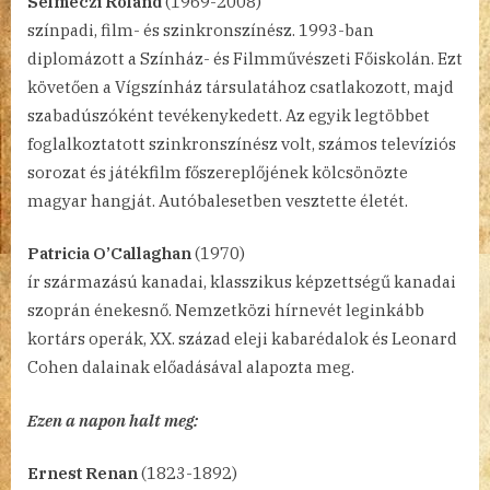
Selmeczi Roland
(1969-2008)
színpadi, film- és szinkronszínész. 1993-ban
diplomázott a Színház- és Filmművészeti Főiskolán. Ezt
követően a Vígszínház társulatához csatlakozott, majd
szabadúszóként tevékenykedett. Az egyik legtöbbet
foglalkoztatott szinkronszínész volt, számos televíziós
sorozat és játékfilm főszereplőjének kölcsönözte
magyar hangját. Autóbalesetben vesztette életét.
Patricia O’Callaghan
(1970)
ír származású kanadai, klasszikus képzettségű kanadai
szoprán énekesnő. Nemzetközi hírnevét leginkább
kortárs operák, XX. század eleji kabarédalok és Leonard
Cohen dalainak előadásával alapozta meg.
Ezen a napon halt meg:
Ernest Renan
(1823-1892)