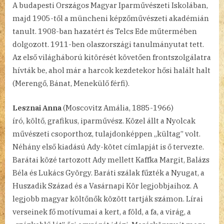
A budapesti Országos Magyar Iparművészeti Iskolában,
majd 1905-től a müncheni képzőművészeti akadémián
tanult. 1908-ban hazatért és Telcs Ede műtermében
dolgozott. 1911-ben olaszországi tanulmányutat tett.
Az első világháború kitörését követően frontszolgálatra
hívták be, ahol már a harcok kezdetekor hősi halált halt
(Merengő, Bánat, Menekülő férfi).
Lesznai Anna
(Moscovitz Amália, 1885-1966)
író, költő, grafikus, iparművész. Közel állt a Nyolcak
művészeti csoporthoz, tulajdonképpen „kültag” volt.
Néhány első kiadású Ady-kötet címlapját is ő tervezte.
Barátai közé tartozott Ady mellett Kaffka Margit, Balázs
Béla és Lukács György. Baráti szálak fűzték a Nyugat, a
Huszadik Század és a Vasárnapi Kör legjobbjaihoz. A
legjobb magyar költőnők között tartják számon. Lírai
verseinek fő motívumai a kert, a föld, a fa, a virág, a