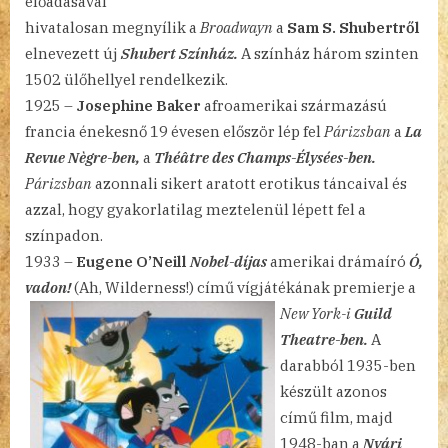
előadásával
hivatalosan megnyílik a
Broadwayn
a
Sam S. Shubertről
elnevezett új
Shubert Színház.
A színház három szinten
1502 ülőhellyel rendelkezik.
1925 –
Josephine Baker
afroamerikai származású
francia énekesnő 19 évesen először lép fel
Párizsban
a
La
Revue Nègre-ben,
a
Théâtre des Champs-Élysées-ben.
Párizsban
azonnali sikert aratott erotikus táncaival és
azzal, hogy gyakorlatilag meztelenül lépett fel a
színpadon.
1933 –
Eugene O’Neill
Nobel-díjas
amerikai drámaíró
Ó,
vadon!
(Ah, Wilderness!)
című vígjátékának premierje a
New York-i
Guild
Theatre-ben.
A
darabból 1935-ben
készült azonos
című film, majd
1948-ban a
Nyári