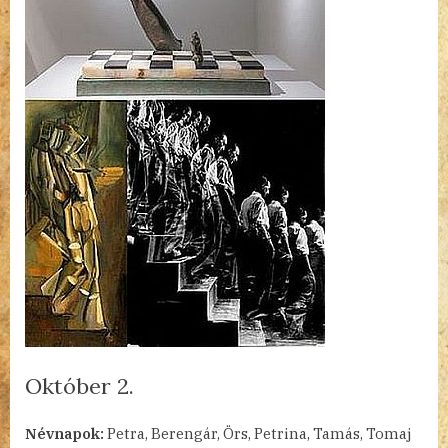
Október 2.
By
Posted
a(z)
admin
2023.10.02.
Nincs hozzászólás
Névnapok:
Petra, Berengár, Örs, Petrina, Tamás, Tomaj
on
Október