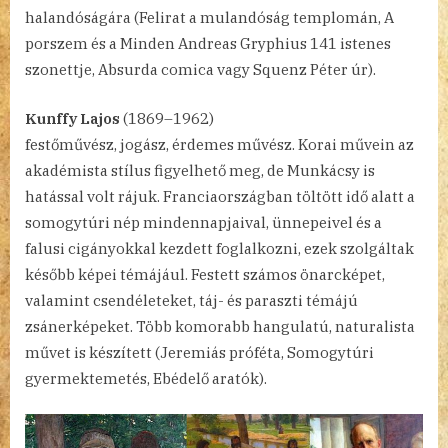
halandóságára (Felirat a mulandóság templomán, A
porszem és a Minden Andreas Gryphius 141 istenes
szonettje, Absurda comica vagy Squenz Péter úr).
Kunffy Lajos
(1869–1962)
festőművész, jogász, érdemes művész. Korai művein az
akadémista stílus figyelhető meg, de Munkácsy is
hatással volt rájuk. Franciaországban töltött idő alatt a
somogytúri nép mindennapjaival, ünnepeivel és a
falusi cigányokkal kezdett foglalkozni, ezek szolgáltak
később képei témájául. Festett számos önarcképet,
valamint csendéleteket, táj- és paraszti témájú
zsánerképeket. Több komorabb hangulatú, naturalista
művet is készített (Jeremiás próféta, Somogytúri
gyermektemetés, Ebédelő aratók).