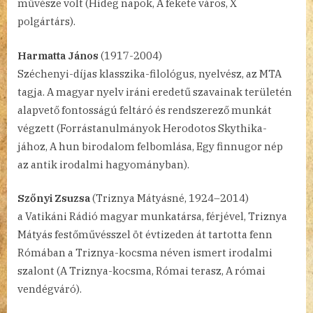
művésze volt (Hideg napok, A fekete város, X
polgártárs).
Harmatta János
(1917-2004)
Széchenyi-díjas klasszika-filológus, nyelvész, az MTA
tagja. A magyar nyelv iráni eredetű szavainak területén
alapvető fontosságú feltáró és rendszerező munkát
végzett (Forrástanulmányok Herodotos Skythika-
jához, A hun birodalom felbomlása, Egy finnugor nép
az antik irodalmi hagyományban).
Szőnyi Zsuzsa
(Triznya Mátyásné, 1924–2014)
a Vatikáni Rádió magyar munkatársa, férjével, Triznya
Mátyás festőművésszel öt évtizeden át tartotta fenn
Rómában a Triznya-kocsma néven ismert irodalmi
szalont (A Triznya-kocsma, Római terasz, A római
vendégváró).