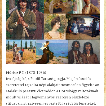
Móricz Pál
(1870-1936)
író, újságíró, a Petőfi Társaság tagja. Megértéssel és
szeretettel rajzolta népi alakjait, szomorúan figyelte az
átalakuló paraszti életmódot, a Hortobágy változásnak
indult világát. Hagyományos, ráérősen részletező
stílusban írt, szívesen jegyezte föl a régi történeteket,