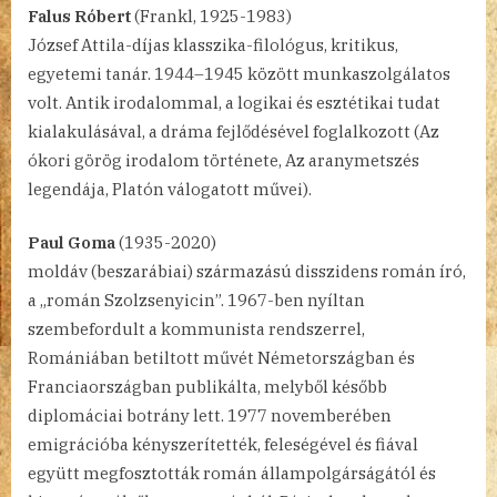
Falus Róbert
(Frankl, 1925-1983)
József Attila-díjas klasszika-filológus, kritikus,
egyetemi tanár. 1944–1945 között munkaszolgálatos
volt. Antik irodalommal, a logikai és esztétikai tudat
kialakulásával, a dráma fejlődésével foglalkozott (Az
ókori görög irodalom története, Az aranymetszés
legendája, Platón válogatott művei).
Paul Goma
(1935-2020)
moldáv (beszarábiai) származású disszidens román író,
a „román Szolzsenyicin”. 1967-ben nyíltan
szembefordult a kommunista rendszerrel,
Romániában betiltott művét Németországban és
Franciaországban publikálta, melyből később
diplomáciai botrány lett. 1977 novemberében
emigrációba kényszerítették, feleségével és fiával
együtt megfosztották román állampolgárságától és