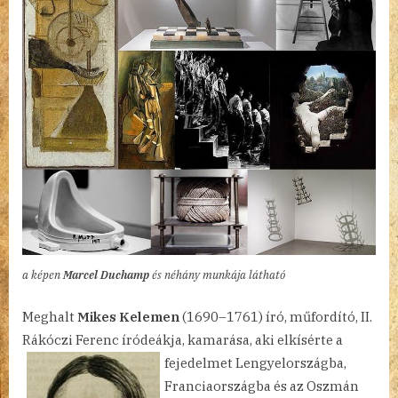
a képen
Marcel Duchamp
és néhány munkája látható
Meghalt
Mikes Kelemen
(1690–1761) író, műfordító, II.
Rákóczi Ferenc íródeákja, kamarása, aki elkísérte a
fejedelmet
Lengyelországba,
Franciaországba és az Oszmán