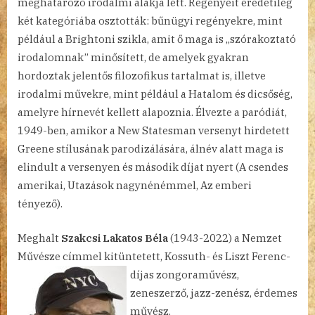
meghatározó irodalmi alakja lett. Regényeit eredetileg
két kategóriába osztották: bűnügyi regényekre, mint
például a Brightoni szikla, amit ő maga is „szórakoztató
irodalomnak” minősített, de amelyek gyakran
hordoztak jelentős filozofikus tartalmat is, illetve
irodalmi művekre, mint például a Hatalom és dicsőség,
amelyre hírnevét kellett alapoznia. Élvezte a paródiát,
1949-ben, amikor a New Statesman versenyt hirdetett
Greene stílusának parodizálására, álnév alatt maga is
elindult a versenyen és második díjat nyert (A csendes
amerikai, Utazások nagynénémmel, Az emberi
tényező).
Meghalt
Szakcsi Lakatos Béla
(1943-2022) a Nemzet
Művésze címmel kitüntetett, Kossuth- és Liszt Ferenc-
díjas
zongoraművész,
zeneszerző, jazz-zenész, érdemes
művész.