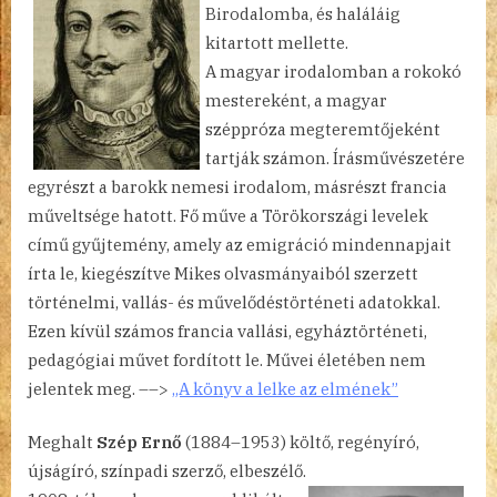
Birodalomba, és haláláig
kitartott mellette.
A magyar irodalomban a rokokó
mestereként, a magyar
széppróza megteremtőjeként
tartják számon. Írásművészetére
egyrészt a barokk nemesi irodalom, másrészt francia
műveltsége hatott. Fő műve a Törökországi levelek
című gyűjtemény, amely az emigráció mindennapjait
írta le, kiegészítve Mikes olvasmányaiból szerzett
történelmi, vallás- és művelődéstörténeti adatokkal.
Ezen kívül számos francia vallási, egyháztörténeti,
pedagógiai művet fordított le. Művei életében nem
jelentek meg. ––>
„A könyv a lelke az elmének”
Meghalt
Szép Ernő
(1884–1953) költő, regényíró,
újságíró, színpadi szerző, elbeszélő.