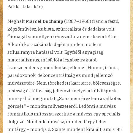
Patika, Lila akác).
Meghalt
Marcel Duchamp
(1887–1968) francia festő,
képzőművész, kubista, szürrealista és dadaista volt.
Önmagát semmilyen irányzathoz nem akarta kötni.
Alkotói korszakának idején minden modern
stílusirányra hatással volt. Egyfelől anyagiság,
materializmus, másfelől a legabsztraktabb
transzcendens gondolkodás jellemzi. Humor, irónia,
paradoxonok, dekoncentráltság ez mind jellemző
művészetére. Nem törekedett karrierre, bölcsességre,
lustaság és tétovaság jellemzi, melyet a külvilágnak
önmagából megmutat. „Soha nem éreztem az alkotás
görcsét.” – mondta művészetéről. Ledönti a művész
romantikus mítoszát, szerinte a művész egy speciális
dolgozó. Mindenki művész, minden tárgy lehet
műtárgy – mondja ő. Szinte mindent kitalált, ami a ’45