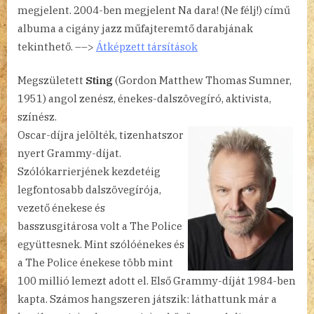
megjelent. 2004-ben megjelent Na dara! (Ne félj!) című
albuma a cigány jazz műfajteremtő darabjának
tekinthető. ––>
Átképzett társítások
Megszületett
Sting
(Gordon Matthew Thomas Sumner,
1951) angol zenész, énekes-dalszövegíró, aktivista,
színész.
Oscar-díjra jelölték, tizenhatszor
nyert Grammy-díjat.
Szólókarrierjének kezdetéig
legfontosabb dalszövegírója,
vezető énekese és
basszusgitárosa volt a The Police
együttesnek. Mint szólóénekes és
a The Police énekese több mint
100 millió lemezt adott el. Első Grammy-díját 1984-ben
kapta. Számos hangszeren játszik: láthattunk már a