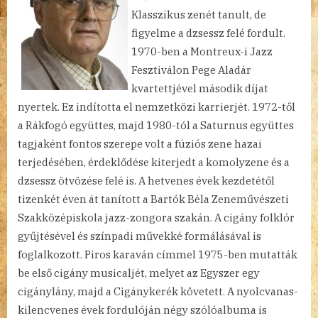
Klasszikus zenét tanult, de
figyelme a dzsessz felé fordult.
1970-ben a Montreux-i Jazz
Fesztiválon Pege Aladár
kvartettjével második díjat
nyertek. Ez indította el nemzetközi karrierjét. 1972-től
a Rákfogó együttes, majd 1980-tól a Saturnus együttes
tagjaként fontos szerepe volt a fúziós zene hazai
terjedésében, érdeklődése kiterjedt a komolyzene és a
dzsessz ötvözése felé is. A hetvenes évek kezdetétől
tizenkét éven át tanított a Bartók Béla Zeneművészeti
Szakközépiskola jazz-zongora szakán. A cigány folklór
gyűjtésével és színpadi művekké formálásával is
foglalkozott. Piros karaván címmel 1975-ben mutatták
be első cigány musicaljét, melyet az Egyszer egy
cigánylány, majd a Cigánykerék követett. A nyolcvanas-
kilencvenes évek fordulóján négy szólóalbuma is