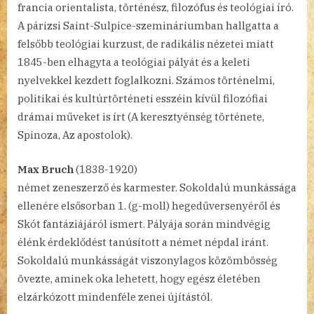
francia orientalista, történész, filozófus és teológiai író.
A párizsi Saint-Sulpice-szemináriumban hallgatta a
felsőbb teológiai kurzust, de radikális nézetei miatt
1845-ben elhagyta a teológiai pályát és a keleti
nyelvekkel kezdett foglalkozni. Számos történelmi,
politikai és kultúrtörténeti esszéin kívül filozófiai
drámai műveket is írt (A keresztyénség története,
Spinoza, Az apostolok).
Max Bruch
(1838-1920)
német zeneszerző és karmester. Sokoldalú munkássága
ellenére elsősorban 1. (g-moll) hegedűversenyéről és
Skót fantáziájáról ismert. Pályája során mindvégig
élénk érdeklődést tanúsított a német népdal iránt.
Sokoldalú munkásságát viszonylagos közömbösség
övezte, aminek oka lehetett, hogy egész életében
elzárkózott mindenféle zenei újítástól.