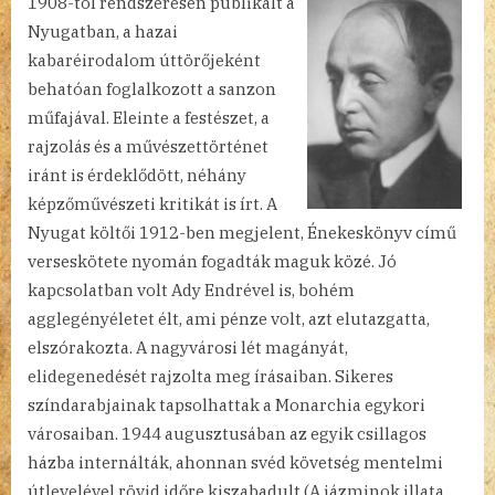
1908-tól rendszeresen publikált a
Nyugatban, a hazai
kabaréirodalom úttörőjeként
behatóan foglalkozott a sanzon
műfajával. Eleinte a festészet, a
rajzolás és a művészettörténet
iránt is érdeklődött, néhány
képzőművészeti kritikát is írt. A
Nyugat költői 1912-ben megjelent, Énekeskönyv című
verseskötete nyomán fogadták maguk közé. Jó
kapcsolatban volt Ady Endrével is, bohém
agglegényéletet élt, ami pénze volt, azt elutazgatta,
elszórakozta. A nagyvárosi lét magányát,
elidegenedését rajzolta meg írásaiban. Sikeres
színdarabjainak tapsolhattak a Monarchia egykori
városaiban. 1944 augusztusában az egyik csillagos
házba internálták, ahonnan svéd követség mentelmi
útlevelével rövid időre kiszabadult (A jázminok illata,