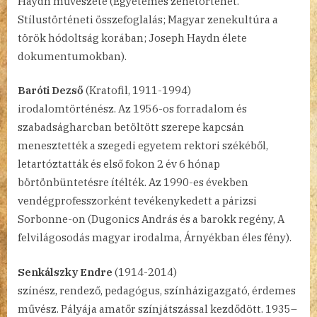
Haydn művészete (Egyetemes zenetörténet.
Stílustörténeti összefoglalás; Magyar zenekultúra a
török hódoltság korában; Joseph Haydn élete
dokumentumokban).
Baróti Dezső
(Kratofil, 1911-1994)
irodalomtörténész. Az 1956-os forradalom és
szabadságharcban betöltött szerepe kapcsán
menesztették a szegedi egyetem rektori székéből,
letartóztatták és első fokon 2 év 6 hónap
börtönbüntetésre ítélték. Az 1990-es években
vendégprofesszorként tevékenykedett a párizsi
Sorbonne-on (Dugonics András és a barokk regény, A
felvilágosodás magyar irodalma, Árnyékban éles fény).
Senkálszky Endre
(1914-2014)
színész, rendező, pedagógus, színházigazgató, érdemes
művész. Pályája amatőr színjátszással kezdődött. 1935–