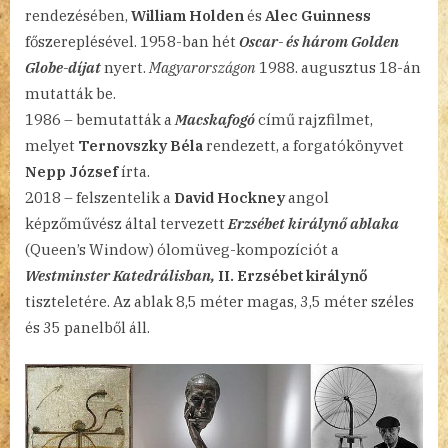
rendezésében,
William Holden
és
Alec Guinness
főszereplésével. 1958-ban hét
Oscar- és három Golden
Globe-díjat
nyert.
Magyarországon
1988. augusztus 18-án
mutatták be.
1986 – bemutatták a
Macskafogó
című rajzfilmet,
melyet
Ternovszky Béla
rendezett, a forgatókönyvet
Nepp József
írta.
2018 – felszentelik a
David Hockney
angol
képzőművész által tervezett
Erzsébet királynő ablaka
(Queen’s Window) ólomüveg-kompozíciót a
Westminster Katedrálisban,
II. Erzsébet királynő
tiszteletére. Az ablak 8,5 méter magas, 3,5 méter széles
és 35 panelből áll.