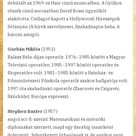
debütált az 1969-es Hair című musicalben. A Gyilkos
elmék című sorozatban David Rossi ügynököt
alakította. Csillagot kapott a Hollywoodi Hírességek
Sétányán (A hírek szerelmesei, Szabadnapos baba, A
három amigó).
Gurbán Miklós
(1951)
Balázs Béla-díjas operatőr. 1976–1985 között a Magyar
Televízió operatőre, 1985–1997 között operatőre és
főoperatőre volt. 1981–1985 között a Színház- és
Filmművészeti Főiskola operatőr szakos hallgatója volt.
1997 óta szabadúszó operatőr (Zsaruvér és Csigavér,
Szürkület, Európa expressz).
Stephen Baxter
(1957)
angol sci-fi-szerző. Matematikusi és mérnöki
diplomákat szerzett, majd egy darabig tanárként
dolgozott. Jelentkezett űrhajósnak is, de amikor nem