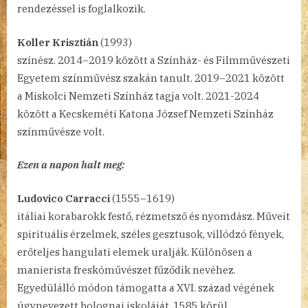
rendezéssel is foglalkozik.
Koller Krisztián
(1993)
színész. 2014–2019 között a Színház- és Filmművészeti
Egyetem színművész szakán tanult. 2019–2021 között
a Miskolci Nemzeti Színház tagja volt. 2021-2024
között a Kecskeméti Katona József Nemzeti Színház
színművésze volt.
Ezen a napon halt meg:
Ludovico Carracci
(1555–1619)
itáliai korabarokk festő, rézmetsző és nyomdász. Műveit
spirituális érzelmek, széles gesztusok, villódzó fények,
erőteljes hangulati elemek uralják. Különösen a
manierista freskóművészet fűződik nevéhez.
Egyedülálló módon támogatta a XVI. század végének
úgynevezett bolognai iskoláját, 1585 körül