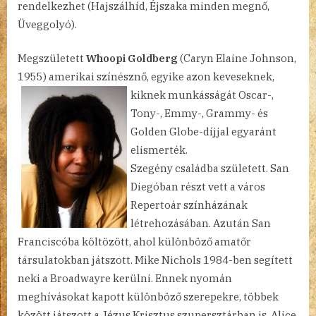
rendelkezhet (Hajszálhíd, Éjszaka minden megnő,
Üveggolyó).
Megszületett
Whoopi Goldberg
(Caryn Elaine Johnson,
1955) amerikai színésznő, egyike azon keveseknek,
kiknek
munkásságát Oscar-,
Tony-, Emmy-, Grammy- és
Golden Globe-díjjal egyaránt
elismerték.
Szegény családba született. San
Diegóban részt vett a város
Repertoár színházának
létrehozásában. Azután San
Franciscóba költözött, ahol különböző amatőr
társulatokban játszott. Mike Nichols 1984-ben segített
neki a Broadwayre kerülni. Ennek nyomán
meghívásokat kapott különböző szerepekre, többek
között játszott a Jézus Krisztus szupersztárban is. Alice