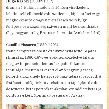
Hugó Károly
(1808?-1877)
drámaíró, különc módon, feltűnően viselkedett,
lebilincselő elbeszélő volt, szellemes, kijelentései vagy
meghökkentőek, vagy nevetségesek voltak, így
fellépéseire a közönség szívesen ment be a színházba
(Egy magyar király, Brutus és Lucretia, Bankár és báró).
Camille Pissarro
(1830-1903)
francia impresszionista és divizionista festő. Sajátos
stílusát az 1880-1890-es évekhez közeledve találta
meg, az impresszionizmus és a pointillizmus
tanulságai mentén érkezett el az ő nagyon gazdag
koloritjához, amely határozott rajztudással párosult. A
festészeti műfajt tekintve elsősorban tájképfestő volt,
de festett sikeres portrékat, aktokat, csendéleteket is (A
pontoise-i kert, Montmartre sugárút, Aratás).