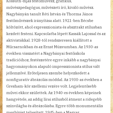
Kossuth-díjas festőművész, grafikus,
művészpedagógus, művészeti író, kiváló művész.
Nagybányán tanult Réti István és Thorma János
festőművészek irányítása alatt. 1921-ben Bécsbe
költözött, ahol expresszionista és absztrakt stílusban
kezdett festeni. Kapcsolatba lépett Kassák Lajossal és az
aktivistákkal. 1928-tól rendszeresen kiállított a
Műcsarnokban és az Ernst Múzeumban. Az 1930-as
években visszatért a Nagybányai festőiskola
tradícióihoz, festészetére egyre inkább a nagybányai
hagyományokon alapuló impresszionista stílus vált
jellemzővé. Erőteljesen szembe helyezkedett a
nonfiguratív ábrázolás móddal. Az 1930-as években a
Gresham-kör szellemi vezére volt. Legjelentősebb
művei ekkor születtek. Az 1940-es években képeinek
hangvétele, az addig lírai stílusból átment a ridegebb
színvilágba és ábrázolásba. Egyre több monumentális
megbízást teljesített. 1945-ben a Magyar