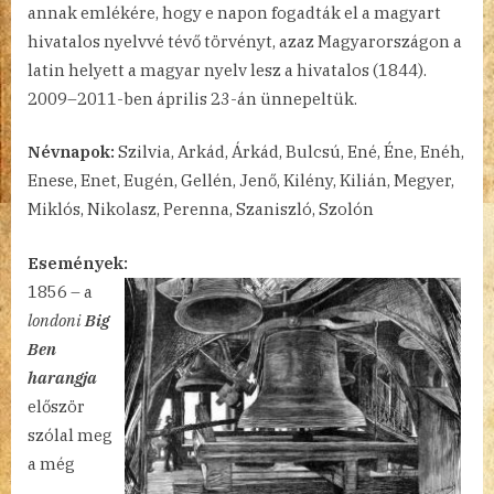
annak emlékére, hogy e napon fogadták el a magyart
13.
hivatalos nyelvvé tévő törvényt, azaz Magyarországon a
bejegyzéshez
latin helyett a magyar nyelv lesz a hivatalos (1844).
2009–2011-ben április 23-án ünnepeltük.
Névnapok:
Szilvia, Arkád, Árkád, Bulcsú, Ené, Éne, Enéh,
Enese, Enet, Eugén, Gellén, Jenő, Kilény, Kilián, Megyer,
Miklós, Nikolasz, Perenna, Szaniszló, Szolón
Események:
1856 –
a
londoni
Big
Ben
harangja
először
szólal meg
a még