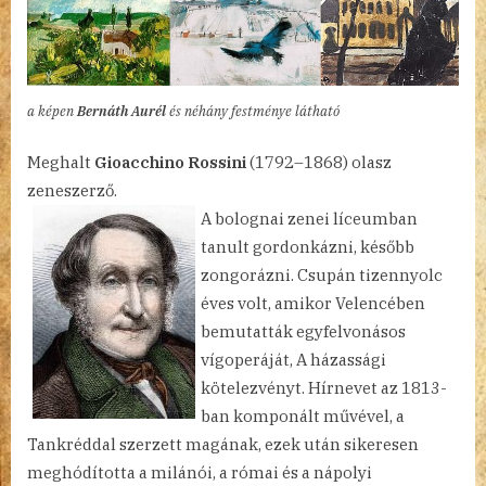
a képen
Bernáth Aurél
és néhány festménye látható
Meghalt
Gioacchino Rossini
(1792–1868) olasz
zeneszerző.
A bolognai zenei líceumban
tanult gordonkázni, később
zongorázni. Csupán tizennyolc
éves volt, amikor Velencében
bemutatták egyfelvonásos
vígoperáját, A házassági
kötelezvényt. Hírnevet az 1813-
ban komponált művével, a
Tankréddal szerzett magának, ezek után sikeresen
meghódította a milánói, a római és a nápolyi