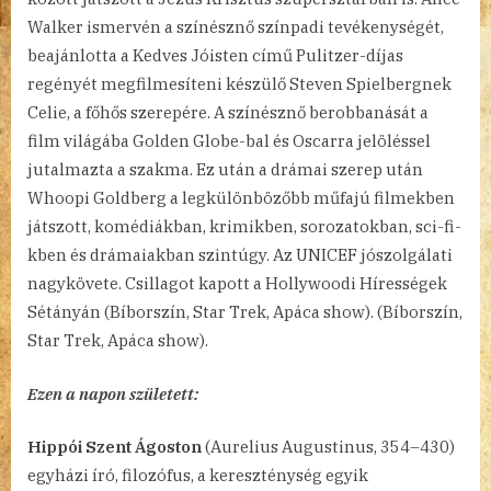
Walker ismervén a színésznő színpadi tevékenységét,
beajánlotta a Kedves Jóisten című Pulitzer-díjas
regényét megfilmesíteni készülő Steven Spielbergnek
Celie, a főhős szerepére. A színésznő berobbanását a
film világába Golden Globe-bal és Oscarra jelöléssel
jutalmazta a szakma. Ez után a drámai szerep után
Whoopi Goldberg a legkülönbözőbb műfajú filmekben
játszott, komédiákban, krimikben, sorozatokban, sci-fi-
kben és drámaiakban szintúgy. Az UNICEF jószolgálati
nagykövete. Csillagot kapott a Hollywoodi Hírességek
Sétányán (Bíborszín, Star Trek, Apáca show). (Bíborszín,
Star Trek, Apáca show).
Ezen a napon született:
Hippói Szent Ágoston
(Aurelius Augustinus, 354–430)
egyházi író, filozófus, a kereszténység egyik