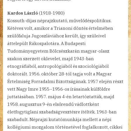
Kardos László
(1918-1980)
Kossuth-díjas néprajzkutató, művelődéspolitikus.
Kétéves volt, amikor a Trianoni döntés értelmében
szülőfaluja Jugoszláviához került, így szüleivel
áttelepült Rákospalotára. A Budapesti
Tudományegyetem Bölcsészkarán magyar-olasz
szakon szerzett oklevelet, majd 1943-ban
etnográfiából, antropológiából és szociológiából
doktorált. 1956. október 28-tól tagja volt a Magyar
Értelmiség Forradalmi Bizottságának. 1957 elején részt
vett Nagy Imre 1955–1956-os írásainak külföldre
juttatásában. 1957. május 4-én letartóztatták, majd
1958. augusztus 9-én elsőrendű vádlottként
életfogytiglani szabadságvesztésre ítélték. 1963-ban
szabadult. Néprajzi kutatómunkája mellett a népi
kollégiumi mozgalom történetével foglalkozott, cikkei