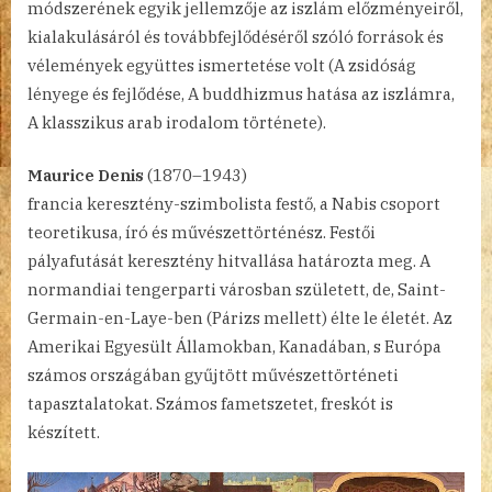
módszerének egyik jellemzője az iszlám előzményeiről,
kialakulásáról és továbbfejlődéséről szóló források és
vélemények együttes ismertetése volt (A zsidóság
lényege és fejlődése, A buddhizmus hatása az iszlámra,
A klasszikus arab irodalom története).
Maurice Denis
(1870–1943)
francia keresztény-szimbolista festő, a Nabis csoport
teoretikusa, író és művészettörténész. Festői
pályafutását keresztény hitvallása határozta meg. A
normandiai tengerparti városban született, de, Saint-
Germain-en-Laye-ben (Párizs mellett) élte le életét. Az
Amerikai Egyesült Államokban, Kanadában, s Európa
számos országában gyűjtött művészettörténeti
tapasztalatokat. Számos fametszetet, freskót is
készített.