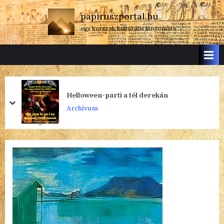
Skip
papiruszportal.hu
to
egy korszak kulturális lenyomata
content
Helloween-parti a tél derekán
prev
next
Archívum