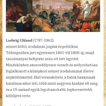
Ludwig Uhland
(1787-1862)
német költő, irodalmár, jogász és politikus.
Tübingenben járt egyetemre 1801-től 1808-ig, majd
tanulmányai befejezte után ott lett ügyvéd.
Mindeközben szenvedélyesen verselt és mélyrehatóan
foglalkozott a középkori német irodalommal illetve
népköltészettel. Első verseskötete, a Dalok hazámnak
hatalmas siker lett, több mint negyven kiadást élt meg
és a 19. század egyik legolvasottabb, legkeresettebb
költőjévé tette.