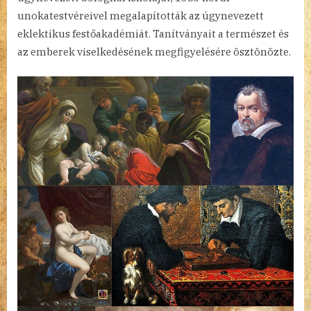
unokatestvéreivel megalapították az úgynevezett
eklektikus festőakadémiát. Tanítványait a természet és
az emberek viselkedésének megfigyelésére ösztönözte.