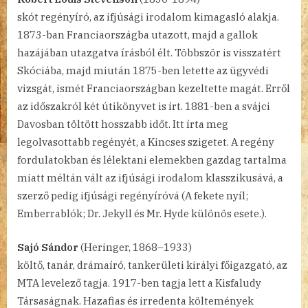
skót regényíró, az ifjúsági irodalom kimagasló alakja.
1873-ban Franciaországba utazott, majd a gallok
hazájában utazgatva írásból élt. Többször is visszatért
Skóciába, majd miután 1875-ben letette az ügyvédi
vizsgát, ismét Franciaországban kezeltette magát. Erről
az időszakról két útikönyvet is írt. 1881-ben a svájci
Davosban töltött hosszabb időt. Itt írta meg
legolvasottabb regényét, a Kincses szigetet. A regény
fordulatokban és lélektani elemekben gazdag tartalma
miatt méltán vált az ifjúsági irodalom klasszikusává, a
szerző pedig ifjúsági regényíróvá (A fekete nyíl;
Emberrablók; Dr. Jekyll és Mr. Hyde különös esete.).
Sajó Sándor
(Heringer, 1868–1933)
költő, tanár, drámaíró, tankerületi királyi főigazgató, az
MTA levelező tagja. 1917-ben tagja lett a Kisfaludy
Társaságnak. Hazafias és irredenta költemények