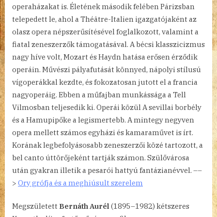
operaházakat is. Életének második felében Párizsban
telepedett le, ahol a Théâtre-Italien igazgatójaként az
olasz opera népszerűsítésével foglalkozott, valamint a
fiatal zeneszerzők támogatásával. A bécsi klasszicizmus
nagy híve volt, Mozart és Haydn hatása erősen érződik
operáin. Művészi pályafutását könnyed, nápolyi stílusú
vígoperákkal kezdte, és fokozatosan jutott el a francia
nagyoperáig. Ebben a műfajban munkássága a Tell
Vilmosban teljesedik ki. Operái közül A sevillai borbély
és a Hamupipőke a legismertebb. A mintegy negyven
opera mellett számos egyházi és kamaraművet is írt.
Korának legbefolyásosabb zeneszerzői közé tartozott, a
bel canto úttörőjeként tartják számon. Szülővárosa
után gyakran illetik a pesarói hattyú fantázianévvel. ––
>
Ory grófja és a meghiúsult szerelem
Megszületett
Bernáth Aurél
(1895–1982) kétszeres