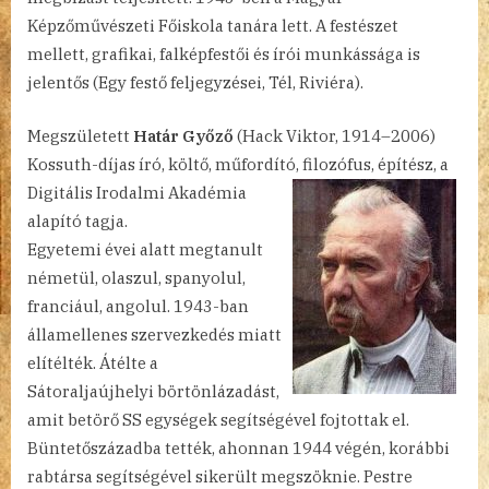
Képzőművészeti Főiskola tanára lett. A festészet
mellett, grafikai, falképfestői és írói munkássága is
jelentős (Egy festő feljegyzései, Tél, Riviéra).
Megszületett
Határ Győző
(Hack Viktor, 1914–2006)
Kossuth-díjas író, költő, műfordító, filozófus, építész, a
Digitális
Irodalmi Akadémia
alapító tagja.
Egyetemi évei alatt megtanult
németül, olaszul, spanyolul,
franciául, angolul. 1943-ban
államellenes szervezkedés miatt
elítélték. Átélte a
Sátoraljaújhelyi börtönlázadást,
amit betörő SS egységek segítségével fojtottak el.
Büntetőszázadba tették, ahonnan 1944 végén, korábbi
rabtársa segítségével sikerült megszöknie. Pestre