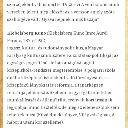
szerzőjeként vált ismertté. 1923. évi A vén bolond című
versében jelent meg először az a verssor, amely azóta
szállóigévé vált: „Gyáva népnek nincs hazája”.
Klebelsberg Kuno
(Klebelsberg Kuno Imre Aurél
Ferenc, 1875-1932)
jogász, kultúr- és tudománypolitikus, a Magyar
Királyság kultuszminisztere. Közoktatás-politikáját az
egységes jogosítású, de háromágúvá tagolt
középiskola-rendszer megteremtése, a polgári iskola
önálló középfokú iskolaként való törvényesítése, a
középfokú lányoktatás reformja, a tanárképzés
reformja jellemezte. Szellemi nagyságát, hihetetlen
munkabírását és államférfiúi erényeit kortársainak
legjobbjai mind tisztelték, de még az ellene szólók sem
tehettek mást (Küzdelmek könyve, Világválságban, A
háború utáni kor szelleme).