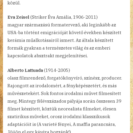
közül.
Eva Zeisel
(Striker Éva Amália, 1906-2011)
magyar származású formatervező, aki leginkább az
USA-ba történt emigrációját követő években készített
kerámia műalkotásairól ismert. Az általa készített
formák gyakran a természetes világ és az emberi
kapcsolatok absztrakt megjelenítései.
Alberto Lattuada
(1914-2005)
olasz filmrendező, forgatókönyvíró, színész, producer.
Rajongott az irodalomért, a fényképészetért, és más
művészetekért. Sok fontos irodalmi művet filmesített
meg. Mintegy félévszázados pályája során összesen 39
filmet készített, köztük neorealista filmeket, élesen
szatirikus műveket, orosz irodalmi klasszikusok
adaptációit is (A varieté fényei, A maffia parancsára,
Jöjjön el egy kávéra hozzánk!).