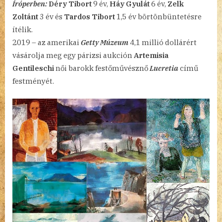
Íróperben:
Déry Tibort
9 év,
Háy Gyulát
6 év,
Zelk
Zoltánt
3 év és
Tardos Tibort
1,5 év börtönbüntetésre
ítélik.
2019 – az amerikai
Getty Múzeum
4,1 millió dollárért
vásárolja meg egy párizsi aukción
Artemisia
Gentileschi
női barokk festőművésznő
Lucretia
című
festményét.