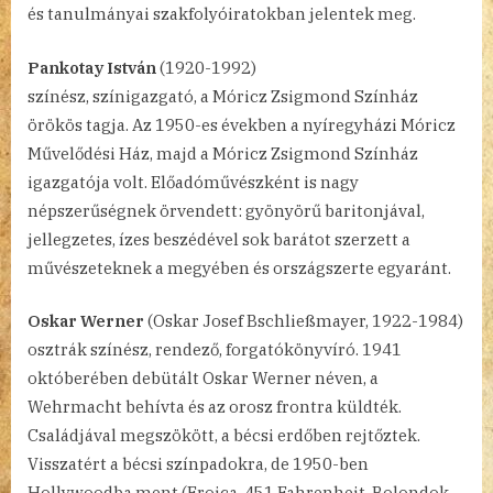
és tanulmányai szakfolyóiratokban jelentek meg.
Pankotay István
(1920-1992)
színész, színigazgató, a Móricz Zsigmond Színház
örökös tagja. Az 1950-es években a nyíregyházi Móricz
Művelődési Ház, majd a Móricz Zsigmond Színház
igazgatója volt. Előadóművészként is nagy
népszerűségnek örvendett: gyönyörű baritonjával,
jellegzetes, ízes beszédével sok barátot szerzett a
művészeteknek a megyében és országszerte egyaránt.
Oskar Werner
(Oskar Josef Bschließmayer, 1922-1984)
osztrák színész, rendező, forgatókönyvíró. 1941
októberében debütált Oskar Werner néven, a
Wehrmacht behívta és az orosz frontra küldték.
Családjával megszökött, a bécsi erdőben rejtőztek.
Visszatért a bécsi színpadokra, de 1950-ben
Hollywoodba ment (Eroica, 451 Fahrenheit, Bolondok