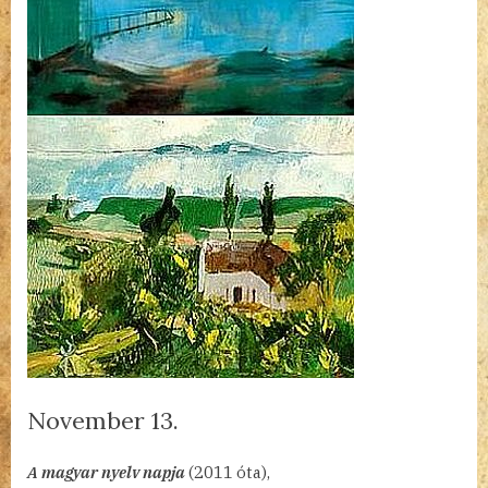
November 13.
By
Posted
a(z)
admin
2023.11.13.
Nincs hozzászólás
A magyar nyelv napja
(2011 óta),
on
November