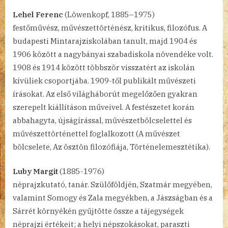
Lehel Ferenc
(Löwenkopf, 1885–1975)
festőművész, művészettörténész, kritikus, filozófus. A
budapesti Mintarajziskolában tanult, majd 1904 és
1906 között a nagybányai szabadiskola növendéke volt.
1908 és 1914 között többször visszatért az iskolán
kívüliek csoportjába. 1909-től publikált művészeti
írásokat. Az első világháborút megelőzően gyakran
szerepelt kiállításon műveivel. A festészetet korán
abbahagyta, újságírással, művészetbölcselettel és
művészettörténettel foglalkozott (A művészet
bölcselete, Az ösztön filozófiája, Történelemesztétika).
Luby Margit
(1885-1976)
néprajzkutató, tanár. Szülőföldjén, Szatmár megyében,
valamint Somogy és Zala megyékben, a Jászságban és a
Sárrét környékén gyűjtötte össze a tájegységek
néprajzi értékeit; a helyi népszokásokat, paraszti