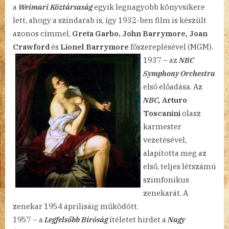
a
Weimari Köztársaság
egyik legnagyobb könyvsikere
lett, ahogy a színdarab is, így 1932-ben film is készült
azonos címmel,
Greta Garbo, John Barrymore, Joan
Crawford
és
Lionel Barrymore
főszereplésével (MGM).
1937 – az
NBC
Symphony Orchestra
első előadása. Az
NBC,
Arturo
Toscanini
olasz
karmester
vezetésével,
alapította meg az
első, teljes létszámú
szimfonikus
zenekarát. A
zenekar 1954 áprilisáig működött.
1957 – a
Legfelsőbb Bíróság
ítéletet hirdet a
Nagy