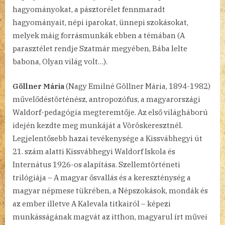
hagyományokat, a pásztorélet fennmaradt
hagyományait, népi iparokat, ünnepi szokásokat,
melyek máig forrásmunkák ebben a témában (A
parasztélet rendje Szatmár megyében, Bába lelte
babona, Olyan világ volt…).
Göllner Mária
(Nagy Emilné Göllner Mária, 1894-1982)
művelődéstörténész, antropozófus, a magyarországi
Waldorf-pedagógia megteremtője. Az első világháború
idején kezdte meg munkáját a Vöröskeresztnél.
Legjelentősebb hazai tevékenysége a Kissvábhegyi út
21. szám alatti Kissvábhegyi Waldorf Iskola és
Internátus 1926-os alapítása. Szellemtörténeti
trilógiája – A magyar ősvallás és a kereszténység a
magyar népmese tükrében, a Népszokások, mondák és
az ember illetve A Kalevala titkairól – képezi
munkásságának magvát az itthon, magyarul írt művei