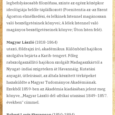
legbefolyásosabb filozófusa, szinte az egész középkor
ideológiája belőle táplálkozott (Poenitentia az-az Szent
Ágoston elmélkedési, és lelkinek Istennel magánossan
való beszélgetésinek könyvei; A lélek Istennel való
magányos beszélgetéseinek könyve; Úton Isten felé).
Magyar László
(1818-1864)
utazó, földrajzi író, akadémikus. Különböző hajókon
szolgálva bejárta a Karib-tengert. Főleg
rabszolgaszállító hajókon szolgált Madagaszkártól a
Nyugat-indiai szigeteken át Havannáig. Kutatási
anyagát, útleírásait, az általa készített térképeket
hazaküldte a Magyar Tudományos Akadémiának.
Ezekből 1859-ben az Akadémia kiadásában jelent meg
könyve, „Magyar László dél-afrikai utazásai 1849–1857.
években” címmel.
Robert Louis Stevenson
(1850-1894)