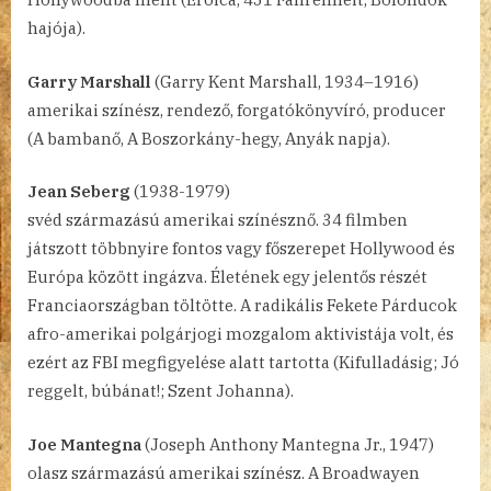
hajója).
Garry Marshall
(Garry Kent Marshall, 1934–1916)
amerikai színész, rendező, forgatókönyvíró, producer
(A bambanő, A Boszorkány-hegy, Anyák napja).
Jean Seberg
(1938-1979)
svéd származású amerikai színésznő. 34 filmben
játszott többnyire fontos vagy főszerepet Hollywood és
Európa között ingázva. Életének egy jelentős részét
Franciaországban töltötte. A radikális Fekete Párducok
afro-amerikai polgárjogi mozgalom aktivistája volt, és
ezért az FBI megfigyelése alatt tartotta (Kifulladásig; Jó
reggelt, búbánat!; Szent Johanna).
Joe Mantegna
(Joseph Anthony Mantegna Jr., 1947)
olasz származású amerikai színész. A Broadwayen