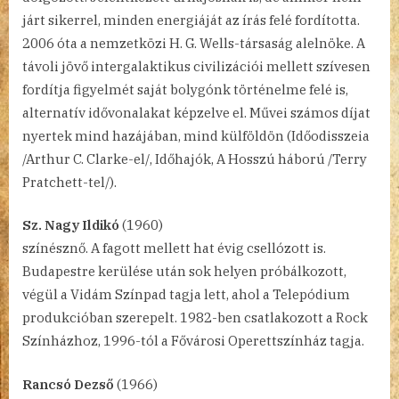
járt sikerrel, minden energiáját az írás felé fordította.
2006 óta a nemzetközi H. G. Wells-társaság alelnöke. A
távoli jövő intergalaktikus civilizációi mellett szívesen
fordítja figyelmét saját bolygónk történelme felé is,
alternatív idővonalakat képzelve el. Művei számos díjat
nyertek mind hazájában, mind külföldön (Időodisszeia
/Arthur C. Clarke-el/, Időhajók, A Hosszú háború /Terry
Pratchett-tel/).
Sz. Nagy Ildikó
(1960)
színésznő. A fagott mellett hat évig csellózott is.
Budapestre kerülése után sok helyen próbálkozott,
végül a Vidám Színpad tagja lett, ahol a Telepódium
produkcióban szerepelt. 1982-ben csatlakozott a Rock
Színházhoz, 1996-tól a Fővárosi Operettszínház tagja.
Rancsó Dezső
(1966)