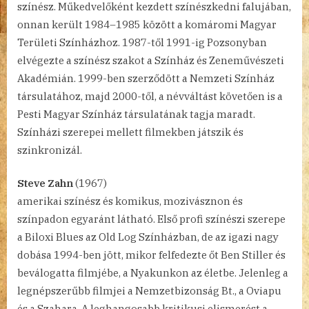
színész. Műkedvelőként kezdett színészkedni falujában,
onnan került 1984–1985 között a komáromi Magyar
Területi Színházhoz. 1987-től 1991-ig Pozsonyban
elvégezte a színész szakot a Színház és Zeneművészeti
Akadémián. 1999-ben szerződött a Nemzeti Színház
társulatához, majd 2000-től, a névváltást követően is a
Pesti Magyar Színház társulatának tagja maradt.
Színházi szerepei mellett filmekben játszik és
szinkronizál.
Steve Zahn
(1967)
amerikai színész és komikus, mozivásznon és
színpadon egyaránt látható. Első profi színészi szerepe
a Biloxi Blues az Old Log Színházban, de az igazi nagy
dobása 1994-ben jött, mikor felfedezte őt Ben Stiller és
beválogatta filmjébe, a Nyakunkon az életbe. Jelenleg a
legnépszerűbb filmjei a Nemzetbizonság Bt., a Oviapu
és a Szahara. A leghangosabb kritikusi elismerést a