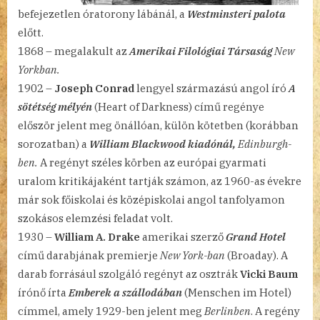
befejezetlen óratorony lábánál, a
Westminsteri palota
előtt.
1868 – megalakult az
Amerikai Filológiai Társaság
New
Yorkban.
1902 –
Joseph Conrad
lengyel származású angol író
A
sötétség mélyén
(Heart of Darkness) című regénye
először jelent meg önállóan, külön kötetben (korábban
sorozatban) a
William Blackwood kiadónál,
Edinburgh-
ben.
A regényt széles körben az európai gyarmati
uralom kritikájaként tartják számon, az 1960-as évekre
már sok főiskolai és középiskolai angol tanfolyamon
szokásos elemzési feladat volt.
1930 –
William A. Drake
amerikai szerző
Grand Hotel
című darabjának premierje
New York-ban
(Broaday). A
darab forrásául szolgáló regényt az osztrák
Vicki Baum
írónő írta
Emberek a szállodában
(Menschen im Hotel)
címmel, amely 1929-ben jelent meg
Berlinben
. A regény