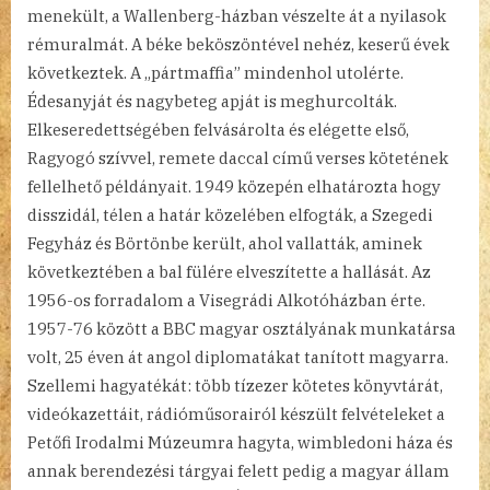
menekült, a Wallenberg-házban vészelte át a nyilasok
rémuralmát. A béke beköszöntével nehéz, keserű évek
következtek. A „pártmaffia” mindenhol utolérte.
Édesanyját és nagybeteg apját is meghurcolták.
Elkeseredettségében felvásárolta és elégette első,
Ragyogó szívvel, remete daccal című verses kötetének
fellelhető példányait. 1949 közepén elhatározta hogy
disszidál, télen a határ közelében elfogták, a Szegedi
Fegyház és Börtönbe került, ahol vallatták, aminek
következtében a bal fülére elveszítette a hallását. Az
1956-os forradalom a Visegrádi Alkotóházban érte.
1957-76 között a BBC magyar osztályának munkatársa
volt, 25 éven át angol diplomatákat tanított magyarra.
Szellemi hagyatékát: több tízezer kötetes könyvtárát,
videókazettáit, rádióműsorairól készült felvételeket a
Petőfi Irodalmi Múzeumra hagyta, wimbledoni háza és
annak berendezési tárgyai felett pedig a magyar állam