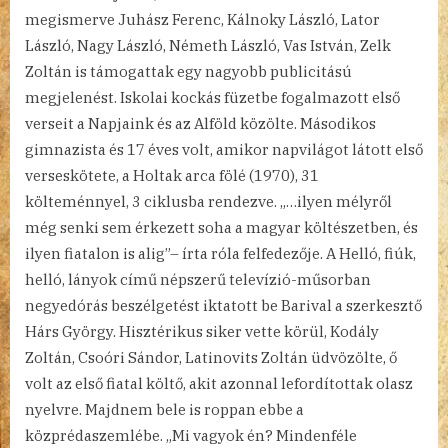
megismerve Juhász Ferenc, Kálnoky László, Lator
László, Nagy László, Németh László, Vas István, Zelk
Zoltán is támogattak egy nagyobb publicitású
megjelenést. Iskolai kockás füzetbe fogalmazott első
verseit a Napjaink és az Alföld közölte. Másodikos
gimnazista és 17 éves volt, amikor napvilágot látott első
verseskötete, a Holtak arca fölé (1970), 31
költeménnyel, 3 ciklusba rendezve. „…ilyen mélyről
még senki sem érkezett soha a magyar költészetben, és
ilyen fiatalon is alig”– írta róla felfedezője. A Helló, fiúk,
helló, lányok című népszerű televízió-műsorban
negyedórás beszélgetést iktatott be Barival a szerkesztő
Hárs György. Hisztérikus siker vette körül, Kodály
Zoltán, Csoóri Sándor, Latinovits Zoltán üdvözölte, ő
volt az első fiatal költő, akit azonnal lefordítottak olasz
nyelvre. Majdnem bele is roppan ebbe a
közprédaszemlébe. „Mi vagyok én? Mindenféle