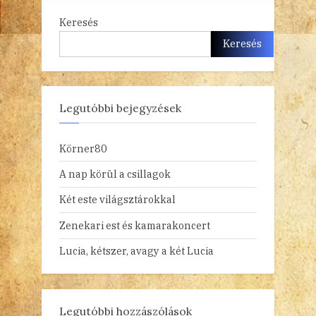
Keresés
Keresés
Legutóbbi bejegyzések
Körner80
A nap körül a csillagok
Két este világsztárokkal
Zenekari est és kamarakoncert
Lucia, kétszer, avagy a két Lucia
Legutóbbi hozzászólások