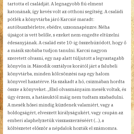
tartotta el családját. A legnagyobb fiú elment
katonának, így kevés volt az otthoni segítség. A családi
pótlék a könyvtárba járó Karcsié maradt:
autóbuszbérletre, ebédre, uzsonnapénzre. Néha
újságot is vett belőle, s ezeket nem engedte eltüzelni
édesanyjának. A család este 10-ig összehúzódott, hogy ő
a másik szobába tudjon tanulni. Karcsi nagyon
szeretett olvasni, egy nap alatt túljutott a legvastagabb
könyvön is. Második osztályos korától járt a falubeli
könyvtárba, minden kölcsönzési nap egy halom
könyvvel hazatérve. Ha szakadt a hó, csizmában hordta
össze a könyveket. „Első olvasmányaim mesék voltak, és
úgy érzem, a hatásuktól máig nem tudtam szabadulni.
A mesék hősei mindig küzdenek valamiért, vagy a
boldogságért, elveszett királyságukért, vagy csupán az
emberi alaphelyzetük visszaszerzéséért (…), a
költészetet először a népdalok hozták el számomra.