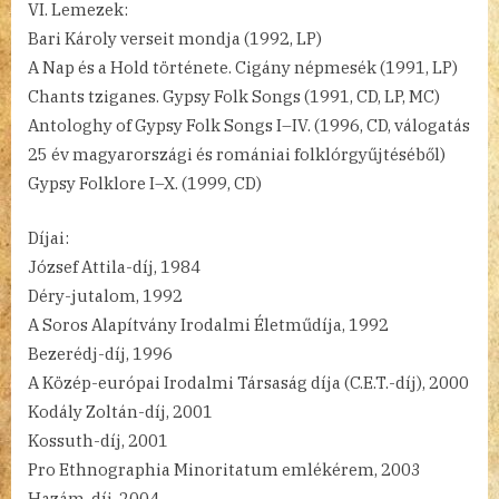
VI. Lemezek:
Bari Károly verseit mondja (1992, LP)
A Nap és a Hold története. Cigány népmesék (1991, LP)
Chants tziganes. Gypsy Folk Songs (1991, CD, LP, MC)
Antologhy of Gypsy Folk Songs I–IV. (1996, CD, válogatás
25 év magyarországi és romániai folklórgyűjtéséből)
Gypsy Folklore I–X. (1999, CD)
Díjai:
József Attila-díj, 1984
Déry-jutalom, 1992
A Soros Alapítvány Irodalmi Életműdíja, 1992
Bezerédj-díj, 1996
A Közép-európai Irodalmi Társaság díja (C.E.T.-díj), 2000
Kodály Zoltán-díj, 2001
Kossuth-díj, 2001
Pro Ethnographia Minoritatum emlékérem, 2003
Hazám-díj, 2004