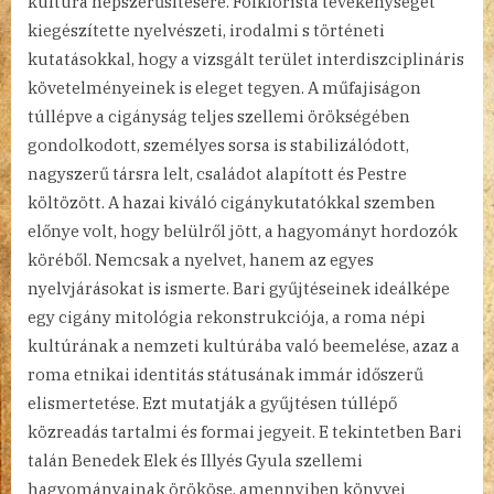
kultúra népszerűsítésére. Folklorista tevékenységét
kiegészítette nyelvészeti, irodalmi s történeti
kutatásokkal, hogy a vizsgált terület interdiszciplináris
követelményeinek is eleget tegyen. A műfajiságon
túllépve a cigányság teljes szellemi örökségében
gondolkodott, személyes sorsa is stabilizálódott,
nagyszerű társra lelt, családot alapított és Pestre
költözött. A hazai kiváló cigánykutatókkal szemben
előnye volt, hogy belülről jött, a hagyományt hordozók
köréből. Nemcsak a nyelvet, hanem az egyes
nyelvjárásokat is ismerte. Bari gyűjtéseinek ideálképe
egy cigány mitológia rekonstrukciója, a roma népi
kultúrának a nemzeti kultúrába való beemelése, azaz a
roma etnikai identitás státusának immár időszerű
elismertetése. Ezt mutatják a gyűjtésen túllépő
közreadás tartalmi és formai jegyeit. E tekintetben Bari
talán Benedek Elek és Illyés Gyula szellemi
hagyományainak örököse, amennyiben könyvei