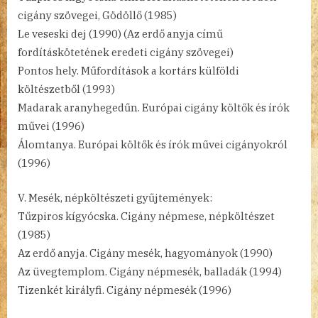
cigány szövegei, Gödöllő (1985)
Le veseski dej (1990) (Az erdő anyja című
fordításkötetének eredeti cigány szövegei)
Pontos hely. Műfordítások a kortárs külföldi
költészetből (1993)
Madarak aranyhegedűn. Európai cigány költők és írók
művei (1996)
Álomtanya. Európai költők és írók művei cigányokról
(1996)
V. Mesék, népköltészeti gyűjtemények:
Tűzpiros kígyócska. Cigány népmese, népköltészet
(1985)
Az erdő anyja. Cigány mesék, hagyományok (1990)
Az üvegtemplom. Cigány népmesék, balladák (1994)
Tizenkét királyfi. Cigány népmesék (1996)