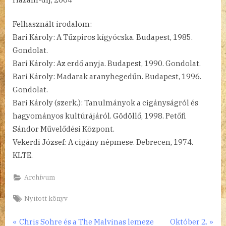
Felhasznált irodalom:
Bari Károly: A Tűzpiros kígyócska. Budapest, 1985.
Gondolat.
Bari Károly: Az erdő anyja. Budapest, 1990. Gondolat.
Bari Károly: Madarak aranyhegedűn. Budapest, 1996.
Gondolat.
Bari Károly (szerk.): Tanulmányok a cigányságról és
hagyományos kultúrájáról. Gödöllő, 1998. Petőfi
Sándor Művelődési Központ.
Vekerdi József: A cigány népmese. Debrecen, 1974.
KLTE.
Archívum
Tags:
Nyitott könyv
Bejegyzés
P
N
Chris Sohre és a The Malvinas lemeze
Október 2.