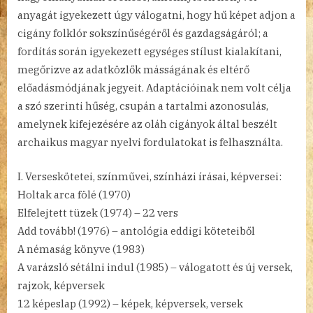
anyagát igyekezett úgy válogatni, hogy hű képet adjon a
cigány folklór sokszínűségéről és gazdagságáról; a
fordítás során igyekezett egységes stílust kialakítani,
megőrizve az adatközlők másságának és eltérő
előadásmódjának jegyeit. Adaptációinak nem volt célja
a szó szerinti hűség, csupán a tartalmi azonosulás,
amelynek kifejezésére az oláh cigányok által beszélt
archaikus magyar nyelvi fordulatokat is felhasználta.
I. Verseskötetei, színművei, színházi írásai, képversei:
Holtak arca fölé (1970)
Elfelejtett tüzek (1974) – 22 vers
Add tovább! (1976) – antológia eddigi köteteiből
A némaság könyve (1983)
A varázsló sétálni indul (1985) – válogatott és új versek,
rajzok, képversek
12 képeslap (1992) – képek, képversek, versek