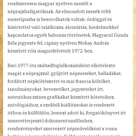
rendszeresen magyar nyelven mesélt a
néprajzhallgatóknak. Az elmondott mesék több
mesetípusba is besorolhatók voltak: ördöggel és
kísértettel való találkozás, álomlátás, hiedelmekkel
kapcsolatos egyéb babonás történetek. Magyarul Gunda
Béla jegyezte fel, cigány nyelven Mohay András
készített róla magnófelvételt 1972-ben.
Bari 1977 óta szabadfoglalkozásúként elkötelezte
magát a néprajzzal: gyűjtött népmeséket, balladákat,
fordított népköltészetet és mai francia költőket,
tanulmányokat, bevezetőket, jegyzeteket írt,
autentikus színes grafikákat készített köteteihez,
antológiáihoz, s ezekből kiállításokat is rendezett
itthon és külföldön, lemezt adott ki, forgatókönyvet írt
ismeretterjesztő dokumentumfilmhez,
rendezvényeket szervezett népművelőként a roma