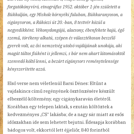
forgatókönyvíró, etnográfus 1952. október 1-jén született a
Bükkalján, egy Miskolc környéki faluban, Bükkaranyoson, a
cigánysoron, a Rákóczi út 20.-ban, 8 testvér közül a
negyedikként. Vékonydongájú, alacsony, ébenfekete hajú, égő
szemű, törékeny alkatú, szépen és választékosan beszélő
gyerek volt, az ősi nemzetség utolsó vajdájának unokája, aki
magát táltos fiúként is jellemzi, s bár nem akart látomásoktól
szenvedő költő lenni, a bezárt cigánysors reménytelensége
kényszerítette azzá.
Első verse nem véletlenül Barsi Dénes: Eltűnt a
vajdakincs című regényének ösztönzésére készült
elbeszélő költemény, egy cigánykaraván életéről.
Korábban egy telepen laktak, s ezután költöztek a
kedvezményes „CS” lakásba; de a nagy sár miatt az esős
időszakban ide sem lehetett bejutni. Édesapja korábban
bádogos volt, ekkortól lett éjjeliőr, 840 forintból