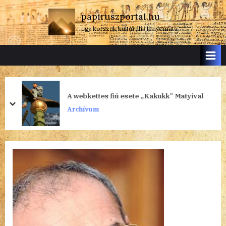
Skip
papiruszportal.hu
to
egy korszak kulturális lenyomata
content
A webkettes fiú esete „Kakukk” Matyival
prev
next
Archívum