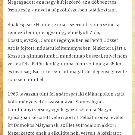
Megragadott az a nagy kifejezőerő, az a döbbenetes
őszinteség, amivel a népköltészetben találkoztam”.
Shakespeare Hamletje miatt szeretett volna színész-
rendező lenni, de ugyanúgy elmélyült Zola,
Dosztojevszkij, Camus regényeiben és Petőfi, József
Attila fojtott indulatú költeményeiben. Miskolcra járt a
Kossuth-gimnáziumba, mindennap busszal, mivel nem
vették fel a Petőfi-kollégiumba, nem volt meg a 35 km-
es távolság. Bár jól érezte ott magát, de idegenségérzete
sohasem múlt el.
1969 tavaszán tűnt fel a sárospataki diáknapokon saját
költeményeivel és szavalatával. Somos Ágnes a
tanulmányi verseny egyik győzteseként a Magyar
Ifjúságban készített vele riportot. Felbátorodva levelet
írt Domokos Mátyásnak, az Élet és Irodalom akkori
főszerkesztőjének, s elküldte neki verseit. A kéziratot