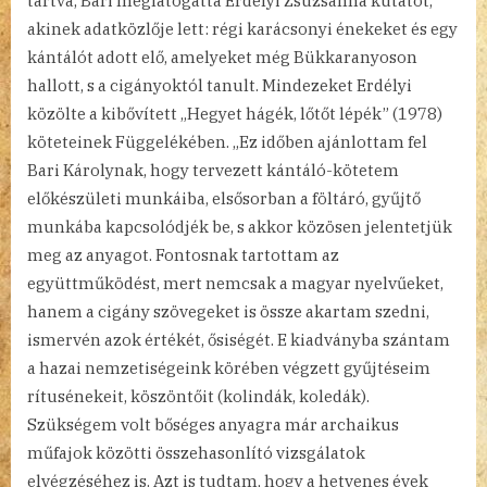
tartva, Bari meglátogatta Erdélyi Zsuzsanna kutatót,
akinek adatközlője lett: régi karácsonyi énekeket és egy
kántálót adott elő, amelyeket még Bükkaranyoson
hallott, s a cigányoktól tanult. Mindezeket Erdélyi
közölte a kibővített „Hegyet hágék, lőtőt lépék” (1978)
köteteinek Függelékében. „Ez időben ajánlottam fel
Bari Károlynak, hogy tervezett kántáló-kötetem
előkészületi munkáiba, elsősorban a föltáró, gyűjtő
munkába kapcsolódjék be, s akkor közösen jelentetjük
meg az anyagot. Fontosnak tartottam az
együttműködést, mert nemcsak a magyar nyelvűeket,
hanem a cigány szövegeket is össze akartam szedni,
ismervén azok értékét, ősiségét. E kiadványba szántam
a hazai nemzetiségeink körében végzett gyűjtéseim
rítusénekeit, köszöntőit (kolindák, koledák).
Szükségem volt bőséges anyagra már archaikus
műfajok közötti összehasonlító vizsgálatok
elvégzéséhez is. Azt is tudtam, hogy a hetvenes évek