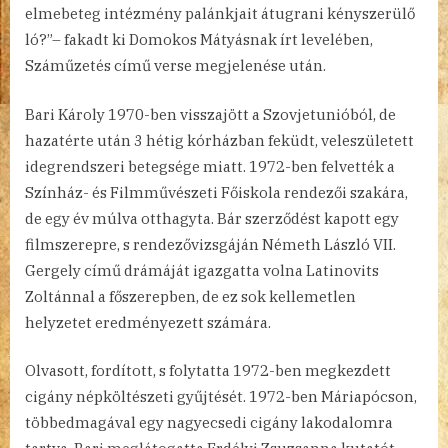
elmebeteg intézmény palánkjait átugrani kényszerülő
ló?”– fakadt ki Domokos Mátyásnak írt levelében,
Száműzetés című verse megjelenése után.
Bari Károly 1970-ben visszajött a Szovjetunióból, de
hazatérte után 3 hétig kórházban feküdt, veleszületett
idegrendszeri betegsége miatt. 1972-ben felvették a
Színház- és Filmművészeti Főiskola rendezői szakára,
de egy év múlva otthagyta. Bár szerződést kapott egy
filmszerepre, s rendezővizsgáján Németh László VII.
Gergely című drámáját igazgatta volna Latinovits
Zoltánnal a főszerepben, de ez sok kellemetlen
helyzetet eredményezett számára.
Olvasott, fordított, s folytatta 1972-ben megkezdett
cigány népköltészeti gyűjtését. 1972-ben Máriapócson,
többedmagával egy nagyecsedi cigány lakodalomra