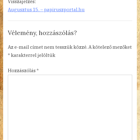
Visszajelzés:
Bakfark,
Augusztus 15. – papiruszportal.hu
Európa
lantosa”
Vélemény, hozzászólás?
Az e-mail címet nem tesszük közzé.
A kötelező mezőket
*
karakterrel jelöltük
Hozzászólás
*