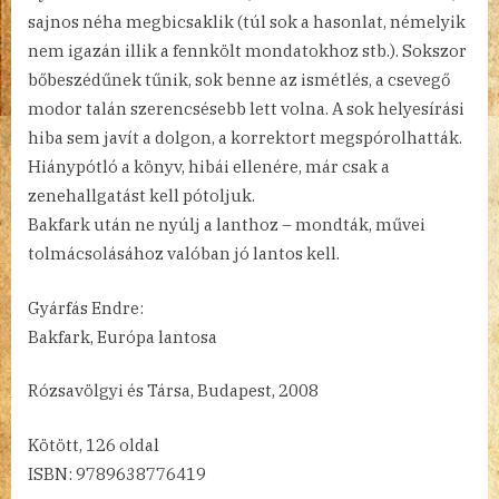
sajnos néha megbicsaklik (túl sok a hasonlat, némelyik
nem igazán illik a fennkölt mondatokhoz stb.). Sokszor
bőbeszédűnek tűnik, sok benne az ismétlés, a csevegő
modor talán szerencsésebb lett volna. A sok helyesírási
hiba sem javít a dolgon, a korrektort megspórolhatták.
Hiánypótló a könyv, hibái ellenére, már csak a
zenehallgatást kell pótoljuk.
Bakfark után ne nyúlj a lanthoz – mondták, művei
tolmácsolásához valóban jó lantos kell.
Gyárfás Endre:
Bakfark, Európa lantosa
Rózsavölgyi és Társa, Budapest, 2008
Kötött, 126 oldal
ISBN: 9789638776419