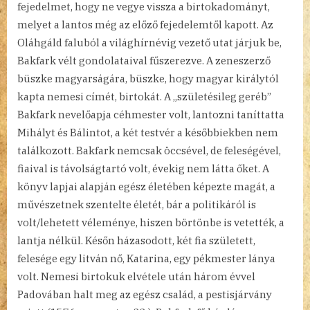
fejedelmet, hogy ne vegye vissza a birtokadományt,
melyet a lantos még az előző fejedelemtől kapott. Az
Oláhgáld faluból a világhírnévig vezető utat járjuk be,
Bakfark vélt gondolataival fűszerezve. A zeneszerző
büszke magyarságára, büszke, hogy magyar királytól
kapta nemesi címét, birtokát. A „születésileg geréb”
Bakfark nevelőapja céhmester volt, lantozni taníttatta
Mihályt és Bálintot, a két testvér a későbbiekben nem
találkozott. Bakfark nemcsak öccsével, de feleségével,
fiaival is távolságtartó volt, évekig nem látta őket. A
könyv lapjai alapján egész életében képezte magát, a
művészetnek szentelte életét, bár a politikáról is
volt/lehetett véleménye, hiszen börtönbe is vetették, a
lantja nélkül. Későn házasodott, két fia született,
felesége egy litván nő, Katarina, egy pékmester lánya
volt. Nemesi birtokuk elvétele után három évvel
Padovában halt meg az egész család, a pestisjárvány