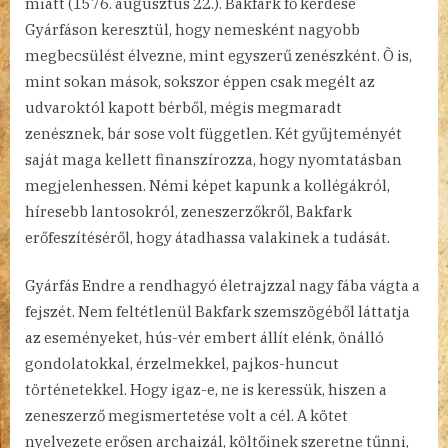
miatt (1576. augusztus 22.). Bakfark fő kérdése
Gyárfáson keresztül, hogy nemesként nagyobb
megbecsülést élvezne, mint egyszerű zenészként. Õ is,
mint sokan mások, sokszor éppen csak megélt az
udvaroktól kapott bérből, mégis megmaradt
zenésznek, bár sose volt független. Két gyűjteményét
saját maga kellett finanszírozza, hogy nyomtatásban
megjelenhessen. Némi képet kapunk a kollégákról,
híresebb lantosokról, zeneszerzőkről, Bakfark
erőfeszítéséről, hogy átadhassa valakinek a tudását.
Gyárfás Endre a rendhagyó életrajzzal nagy fába vágta a
fejszét. Nem feltétlenül Bakfark szemszögéből láttatja
az eseményeket, hús-vér embert állít elénk, önálló
gondolatokkal, érzelmekkel, pajkos-huncut
történetekkel. Hogy igaz-e, ne is keressük, hiszen a
zeneszerző megismertetése volt a cél. A kötet
nyelvezete erősen archaizál, költőinek szeretne tűnni,