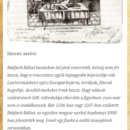
Szerző: szabói
Bakfark Bálint hazánkon túl jóval ismertebb, kétség nem fér
hozzá, hogy a reneszánsz egyik legnagyobb képviselője volt.
Lantvirtuózként egész Európát bejárta, királyok, főurak
kegyeltje, dicsőítő énekeket írtak hozzá. Hogy nálunk
születésének 500. évfordulója elkerülte a figyelmet, ezen már
nem is csodálkozunk. Bár 1506-ban vagy 1507-ben született
Bakfark Bálint, az egyetlen magyar nyelvű kiadványt 2008-
ban jelentették meg. Ismét egy fiaskó a méltó ünneplések
sorozatában.