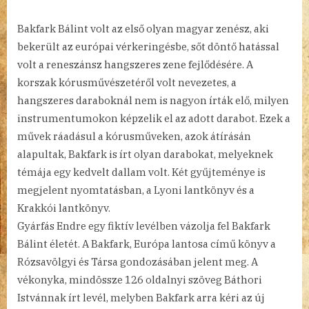
Bakfark Bálint volt az első olyan magyar zenész, aki
bekerült az európai vérkeringésbe, sőt döntő hatással
volt a reneszánsz hangszeres zene fejlődésére. A
korszak kórusművészetéről volt nevezetes, a
hangszeres daraboknál nem is nagyon írták elő, milyen
instrumentumokon képzelik el az adott darabot. Ezek a
művek ráadásul a kórusműveken, azok átírásán
alapultak, Bakfark is írt olyan darabokat, melyeknek
témája egy kedvelt dallam volt. Két gyűjteménye is
megjelent nyomtatásban, a Lyoni lantkönyv és a
Krakkói lantkönyv.
Gyárfás Endre egy fiktív levélben vázolja fel Bakfark
Bálint életét. A Bakfark, Európa lantosa című könyv a
Rózsavölgyi és Társa gondozásában jelent meg. A
vékonyka, mindössze 126 oldalnyi szöveg Báthori
Istvánnak írt levél, melyben Bakfark arra kéri az új