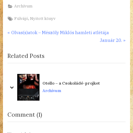
Archívum
Tags:
,
Fülvájó
Nyitott könyv
Bejegyzés
P
Olvas(s)atok – Mészöly Miklós hamleti atlétája
r
N
Január 20.
navigáció
e
e
Related Posts
v
x
i
t
o
P
u
o
Otello – a Csokoládé-projket
s
s
prev
next
Archívum
P
t
o
:
s
on
Comment
(1)
t
“Gyárfás
:
Endre: