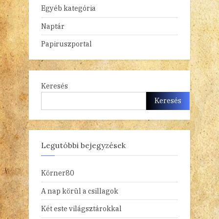
Egyéb kategória
Naptár
Papiruszportal
Keresés
Keresés
Legutóbbi bejegyzések
Körner80
A nap körül a csillagok
Két este világsztárokkal