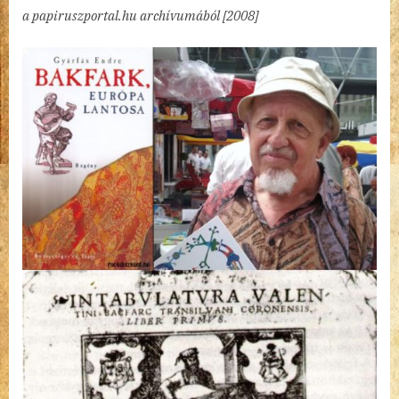
By
Posted
Gyárfás
admin
2023.01.19.
1 hozzászólás a(z)
bejegyzéshez
a papiruszportal.hu archívumából [2008]
on
Endre:
Bakfark,
Európa
lantosa