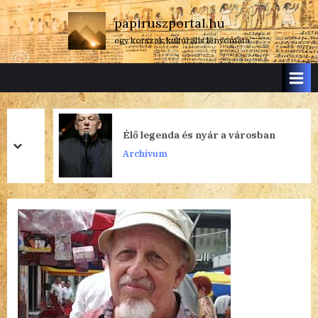
Skip
papiruszportal.hu
to
egy korszak kulturális lenyomata
content
Élő legenda és nyár a városban
prev
next
Archívum