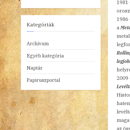
1981 
orosz
1986 
Kategóriák
a
Meta
metal
Archívum
legfo
Rolli
Egyéb kategória
legjo
Naptár
helyr
2009 
Papiruszportal
Levél
Histo
hatem
levél
maga 
az ös