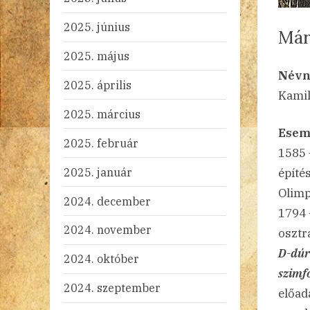
2025. június
Már
2025. május
By
Po
ad
20
Ni
Névn
2025. április
on
Kamil
2025. március
Esem
2025. február
1585
2025. január
építés
Olimp
2024. december
1794
2024. november
osztr
D-dúr 
2024. október
szimf
2024. szeptember
előad