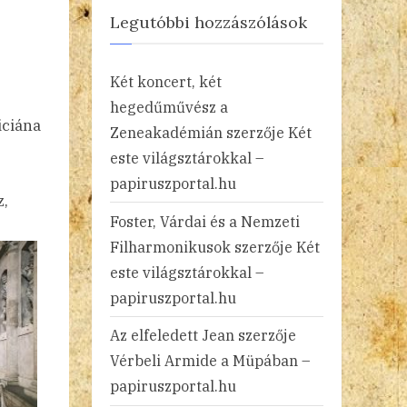
Legutóbbi hozzászólások
Két koncert, két
hegedűművész a
iciána
Zeneakadémián
szerzője
Két
este világsztárokkal –
papiruszportal.hu
z,
Foster, Várdai és a Nemzeti
Filharmonikusok
szerzője
Két
este világsztárokkal –
papiruszportal.hu
Az elfeledett Jean
szerzője
Vérbeli Armide a Müpában –
papiruszportal.hu