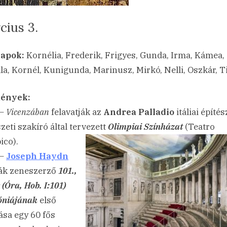
cius 3.
sted
a(z)
min
23.03.03.
ncs hozzászólás
apok:
Kornélia, Frederik, Frigyes, Gunda, Irma, Kámea,
Március
la, Kornél, Kunigunda, Marinusz, Mirkó, Nelli, Oszkár, T
3.
bejegyzéshez
ények:
 –
Vicenzában
felavatják az
Andrea Palladio
itáliai építés
zeti szakíró által tervezett
Olimpiai Színházat
(Teatro
ico).
 –
Joseph Haydn
ák zeneszerző
101.,
(Óra, Hob. I:101)
óniájának
első
ása egy 60 fős