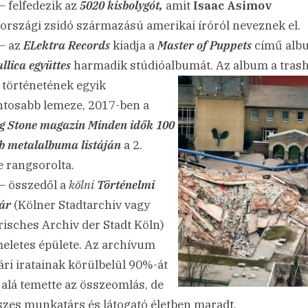
– felfedezik az
5020 kisbolygót,
amit
Isaac Asimov
országi zsidó származású amerikai íróról neveznek el.
– az
ELektra Records
kiadja a
Master of Puppets
című alb
llica együttes
harmadik stúdióalbumát. Az
album a tras
 történetének egyik
ntosabb lemeze, 2017-ben a
ng Stone magazin Minden idők 100
bb metalalbuma listáján
a 2.
e rangsorolta.
– összedől a
kölni
Történelmi
tár
(Kölner Stadtarchiv vagy
risches Archiv der Stadt Köln)
eletes épülete. Az archívum
tári iratainak körülbelül 90%-át
alá temette az összeomlás, de
szes munkatárs és látogató életben maradt.