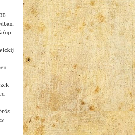
 BB
sában.
k
(op.
vickij
ben
szek
en
örös
es