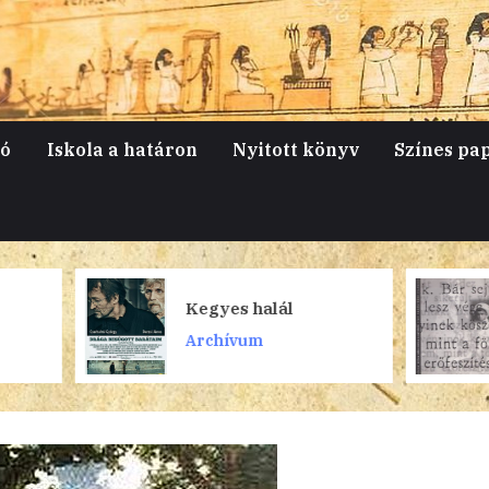
jó
Iskola a határon
Nyitott könyv
Színes pa
Kegyes halál
Mélylégzés
Archívum
Archívum