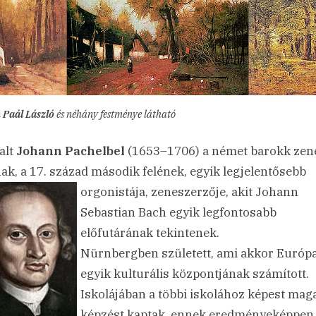
n
Paál László
és néhány festménye látható
alt
Johann Pachelbel
(1653–1706) a német barokk zen
ak, a 17. század második felének, egyik legjelentősebb
orgonistája, zeneszerzője, akit Johann
Sebastian Bach egyik legfontosabb
előfutárának tekintenek.
Nürnbergben született, ami akkor Európ
egyik kulturális központjának számított.
Iskolájában a többi iskolához képest ma
képzést kaptak, ennek eredményeképpen