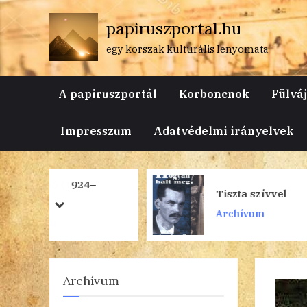
Skip
papiruszportal.hu
to
content
egy korszak kulturális lenyomata
A papiruszportál
Korboncnok
Fülvá
Impresszum
Adatvédelmi irányelvek
24–
Tiszta szívvel
prev
next
Archívum
Archívum