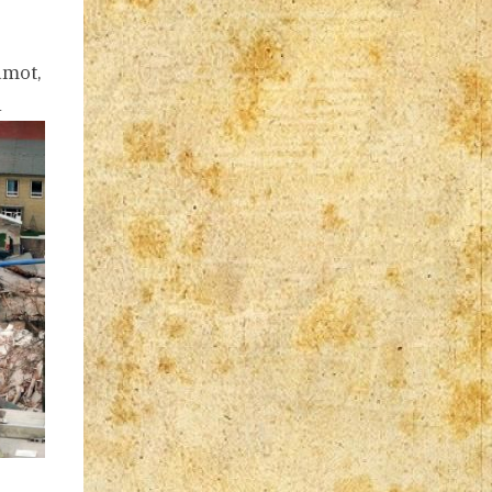
umot,
h