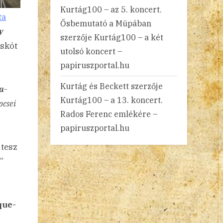
Kurtág100 – az 5. koncert.
ta
Ősbemutató a Müpában
y
szerzője
Kurtág100 – a két
 skót
utolsó koncert –
papiruszportal.hu
Kurtág és Beckett
szerzője
 a-
Kurtág100 – a 13. koncert.
pcsei
Rados Ferenc emlékére –
papiruszportal.hu
 tesz
”
que-