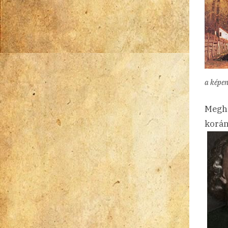
a képe
Megh
korán