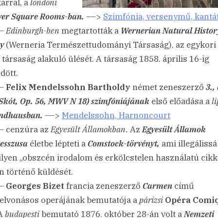
arral, a
londoni
er Square Rooms-ban.
––>
Szimfónia, versenymű, kantá
 –
Edinburgh-ben
megtartották a
Wernerian Natural Histor
ty
(Werneria Természettudományi Társaság), az egykori
 társaság alakuló ülését. A társaság 1858. április 16-ig
dött.
 –
Felix Mendelssohn Bartholdy
német zeneszerző
3.,
(Skót, Op. 56, MWV N 18) szimfóniájának
első előadása a
li
ndhausban.
––>
Mendelssohn, Harnoncourt
– cenzúra az
Egyesült Államokban.
Az
Egyesült Államok
esszusa
életbe lépteti a
Comstock-törvényt,
ami illegálissá
lyen „obszcén irodalom és erkölcstelen használatú cikk
n történő küldését.
 –
Georges Bizet
francia zeneszerző
Carmen
című
elvonásos operájának bemutatója a
párizsi
Opéra Comi
A
budapesti
bemutató 1876. október 28-án volt a
Nemzeti