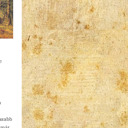
e
a
gasabb
 már