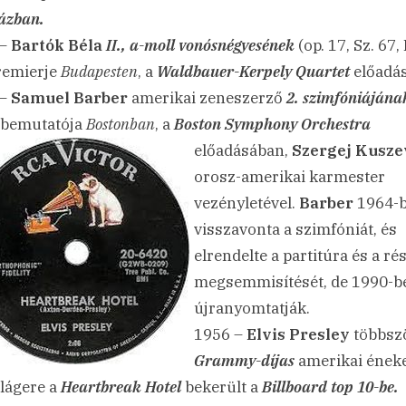
ázban.
 –
Bartók Béla
II., a-moll vonósnégyesének
(op. 17, Sz. 67,
remierje
Budapesten
, a
Waldbauer-Kerpely Quartet
előadá
 –
Samuel Barber
amerikai zeneszerző
2. szimfóniájána
 bemutatója
Bostonban
, a
Boston Symphony
Orchestra
előadásában,
Szergej Kusze
orosz-amerikai karmester
vezényletével.
Barber
1964-
visszavonta a szimfóniát, és
elrendelte a partitúra és a ré
megsemmisítését, de 1990-b
újranyomtatják.
1956 –
Elvis Presley
többsz
Grammy-díjas
amerikai ének
slágere a
Heartbreak Hotel
bekerült a
Billboard top 10-be.