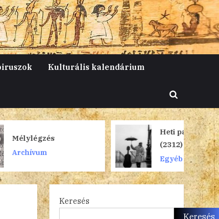
piruszok
Kulturális kalendárium
Toggle
search
form
Heti papiruszok
(2312)
Egyéb kategória
Keresés
Keresés