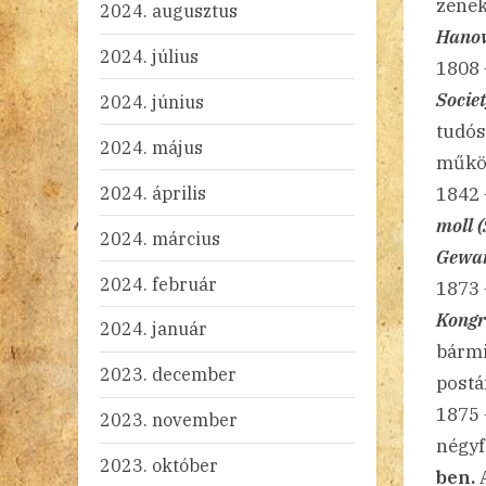
zenek
2024. augusztus
Hanov
2024. július
1808
Socie
2024. június
tudós
2024. május
műkö
2024. április
1842
moll 
2024. március
Gewa
2024. február
1873 
Kongr
2024. január
bármi
2023. december
postá
1875
2023. november
négyf
2023. október
ben.