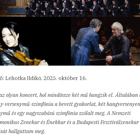
ő: Lehotka Ildikó, 2025. október 16.
az olyan koncert, hol mindössze két mű hangzik el. Általában 
y-versenymű-szimfónia a bevett gyakorlat, két hangversenyen
ymű és egy nagyszabású szimfónia szólalt meg. A Nemzeti
monikus Zenekar és Énekkar és a Budapesti Fesztiválzenekar
sát hallgattam meg.