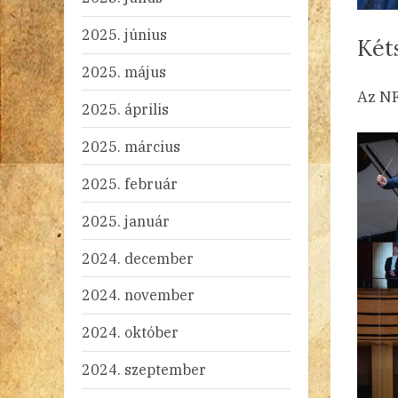
2025. június
Két
2025. május
By
Po
ad
20
Ni
Az NF
2025. április
on
2025. március
2025. február
2025. január
2024. december
2024. november
2024. október
2024. szeptember