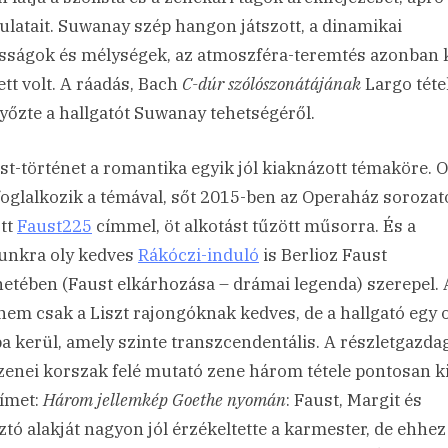
latait. Suwanay szép hangon játszott, a dinamikai
ságok és mélységek, az atmoszféra-teremtés azonban 
ett volt. A ráadás, Bach
C-dúr szólószonátájának
Largo téte
őzte a hallgatót Suwanay tehetségéről.
st-történet a romantika egyik jól kiaknázott témaköre. 
foglalkozik a témával, sőt 2015-ben az Operaház sorozat
ott
Faust225
címmel, öt alkotást tűzött műsorra. És a
nkra oly kedves
Rákóczi-induló
is Berlioz Faust
netében (Faust elkárhozása – drámai legenda) szerepel. 
nem csak a Liszt rajongóknak kedves, de a hallgató egy 
ba kerül, amely szinte transzcendentális. A részletgazda
 zenei korszak felé mutató zene három tétele pontosan ki
címet:
Három jellemkép Goethe nyomán
: Faust, Margit és
ztó alakját nagyon jól érzékeltette a karmester, de ehhez