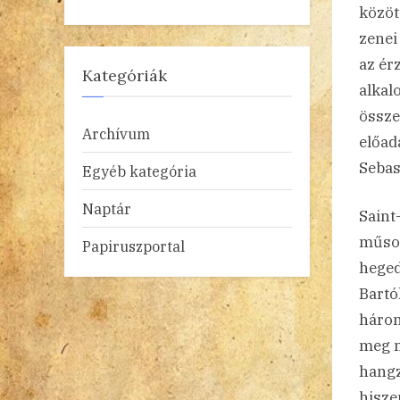
közöt
zenei
az ér
Kategóriák
alkal
össze
Archívum
előad
Sebas
Egyéb kategória
Naptár
Saint
műsor
Papiruszportal
heged
Bartó
három
meg m
hangz
hiszen