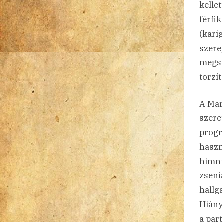
kelle
férfi
(kari
szere
megsz
torzít
A Man
szere
progr
haszn
himni
zseni
hallg
Hiány
a par