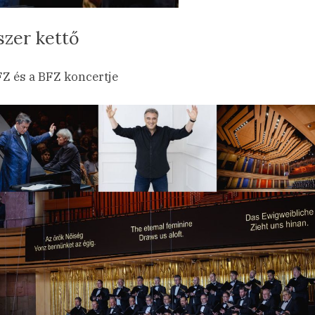
szer kettő
sted
a(z)
min
25.10.17.
ncs hozzászólás
Z és a BFZ koncertje
Kétszer
kettő
bejegyzéshez