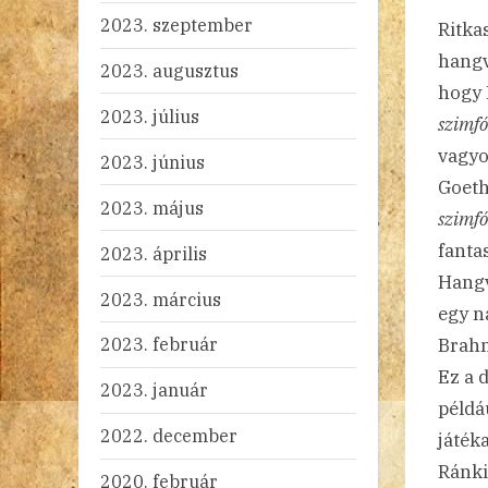
2023. szeptember
Ritka
hangv
2023. augusztus
hogy 
2023. július
szimfó
vagyo
2023. június
Goeth
2023. május
szimf
fanta
2023. április
Hangv
2023. március
egy n
2023. február
Brahm
Ez a 
2023. január
példá
2022. december
játék
Ránki
2020. február