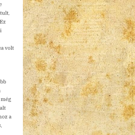
e
ult,
 Ez
i
a volt
űbb
a
s még
alt
hoz a
,