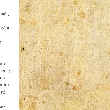
kaság,
ngója
t-
intén
pedig
ta.
 mint
zső
zek