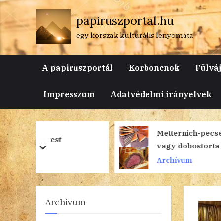
Skip
papiruszportal.hu
to
content
egy korszak kulturális lenyomata
A papiruszportál
Korboncnok
Fülvá
Impresszum
Adatvédelmi irányelvek
Metternich-pecsenye
vagy dobostorta –
prev
next
Személynevet
Archívum
tartalmazó ételneveink
I.
Archívum