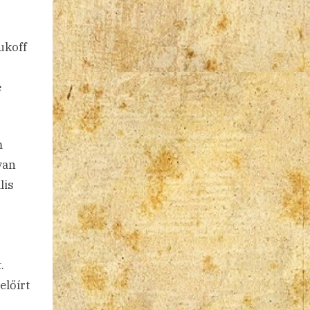
ukoff
é
m
van
lis
.
előírt