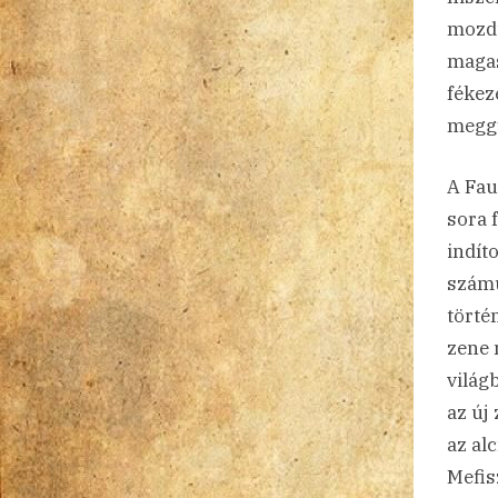
mozdu
magas
fékez
meggy
A Fau
sora 
indít
számu
törté
zene 
világ
az új
az al
Mefis