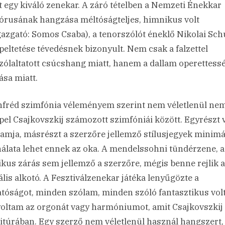
tt egy kiváló zenekar. A záró tételben a Nemzeti Énekkar
kórusának hangzása méltóságteljes, himnikus volt
gazgató: Somos Csaba), a tenorszólót éneklő Nikolai Sch
peltetése tévedésnek bizonyult. Nem csak a falzettel
ólaltatott csúcshang miatt, hanem a dallam operettess
ása miatt.
fréd szimfónia véleményem szerint nem véletlenül ne
pel Csajkovszkij számozott szimfóniái között. Egyrészt 
amja, másrészt a szerzőre jellemző stílusjegyek minimá
álata lehet ennek az oka. A mendelssohni tündérzene, a
kus zárás sem jellemző a szerzőre, mégis benne rejlik a
ális alkotó. A Fesztiválzenekar játéka lenyűgözte a
atóságot, minden szólam, minden szóló fantasztikus volt
oltam az orgonát vagy harmóniumot, amit Csajkovszkij 
titúrában. Egy szerző nem véletlenül használ hangszert,