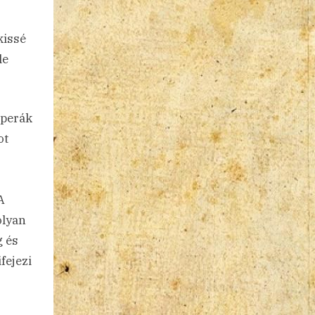
kissé
le
Operák
ot
A
olyan
g és
fejezi