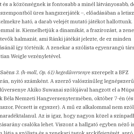
t és a közönségnek is fontosabb a minél látványosabb, d
 szempontból üres hangszerjáték –, előadásában a letiszt
zelmekre ható, a darab velejét mutató játékot hallottunk.
ommal is. Kiemelhetjük a dinamikát, a frazírozást, a zene
tevők halmazát, ami Ránki játékát jelezte, de ez minden
ásánál így történik. A zenekar a szólista egyenrangú társ
tian Weigle vezényletével.
-Saëns
3. (h-moll, Op. 61) hegedűverseny
e szerepelt a BFZ
án, nyitó számként. A szerző valószínűleg legnépszer
űversenye Akiko Suwanai szólójával hangzott el a Müp
k Béla Nemzeti Hangversenytermében, október 7-én (é
szor, Pécsett is egyszer). A mű ez alkalommal nem szól
aradéktalanul. Az is igaz, hogy nagyon közel a színpad
ásarány csalóka lehet. Viszont a hallgató egyben néző is
 látja a szólista és a zenekari tagok arckifejezését, apró