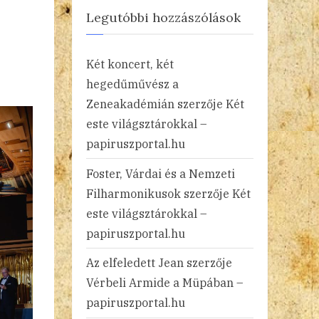
Legutóbbi hozzászólások
Két koncert, két
hegedűművész a
Zeneakadémián
szerzője
Két
este világsztárokkal –
papiruszportal.hu
Foster, Várdai és a Nemzeti
Filharmonikusok
szerzője
Két
este világsztárokkal –
papiruszportal.hu
Az elfeledett Jean
szerzője
Vérbeli Armide a Müpában –
papiruszportal.hu