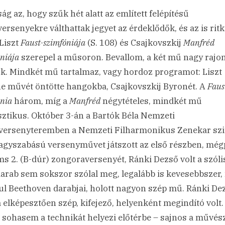
ság az, hogy szűk hét alatt az említett felépítésű
ersenyekre válthattak jegyet az érdeklődők, és az is rit
Liszt
Faust-szimfóniája
(S. 108) és Csajkovszkij
Manfréd
niája
szerepel a műsoron. Bevallom, a két mű nagy rajo
k. Mindkét mű tartalmaz, vagy hordoz programot: Liszt
e művét öntötte hangokba, Csajkovszkij Byronét. A
Faus
ónia
három, míg a
Manfréd
négytételes, mindkét mű
sztikus. Október 3-án a Bartók Béla Nemzeti
ersenyteremben a Nemzeti Filharmonikus Zenekar sz
agyszabású versenyművet játszott az első részben, még
s 2. (B-dúr) zongoraversenyét, Ránki Dezső volt a szólis
darab sem sokszor szólal meg, legalább is kevesebbszer,
ul Beethoven darabjai, holott nagyon szép mű. Ránki De
a elképesztően szép, kifejező, helyenként megindító volt.
 sohasem a technikát helyezi előtérbe – sajnos a művés