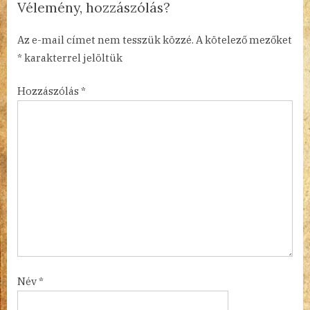
Vélemény, hozzászólás?
s
t
Az e-mail címet nem tesszük közzé.
A kötelező mezőket
:
*
karakterrel jelöltük
Hozzászólás
*
Név
*