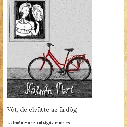
Vót, de elvütte az ürdög
By
Posted
a(z)
admin
2024.02.21.
Nincs hozzászólás
Kálmán Mari: Talyigás Irma és…
on
Vót,