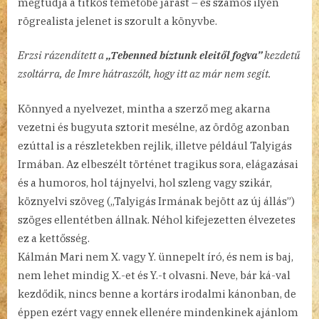
megtudja a titkos temetőbe járást – és számos ilyen
rögrealista jelenet is szorult a könyvbe.
Erzsi rázendített a
„Tebenned bíztunk eleitől fogva”
kezdetű
zsoltárra, de Imre hátraszólt, hogy itt az már nem segít.
Könnyed a nyelvezet, mintha a szerző meg akarna
vezetni és bugyuta sztorit mesélne, az ördög azonban
ezúttal is a részletekben rejlik, illetve például Talyigás
Irmában. Az elbeszélt történet tragikus sora, elágazásai
és a humoros, hol tájnyelvi, hol szleng vagy szikár,
köznyelvi szöveg („Talyigás Irmának bejött az új állás”)
szöges ellentétben állnak. Néhol kifejezetten élvezetes
ez a kettősség.
Kálmán Mari nem X. vagy Y. ünnepelt író, és nem is baj,
nem lehet mindig X.-et és Y.-t olvasni. Neve, bár ká-val
kezdődik, nincs benne a kortárs irodalmi kánonban, de
éppen ezért vagy ennek ellenére mindenkinek ajánlom