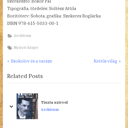
Szerkesztő: Bokor Pál
Tipográfia, tördelés: Soltész Attila
Borítóterv: Sobota, grafika: Szekeres Boglárka
ISBN 978-615-5033-00-1
Archívum
Tags:
Nyitott könyv
Bejegyzés
P
N
Szokolov és a varázs
Kettős világ
r
e
navigáció
Related Posts
e
x
v
t
i
P
o
o
Tiszta szívvel
u
s
prev
next
Archívum
s
t
P
:
o