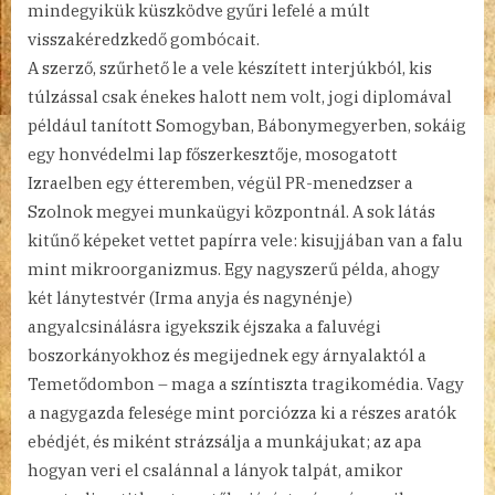
mindegyikük küszködve gyűri lefelé a múlt
visszakéredzkedő gombócait.
A szerző, szűrhető le a vele készített interjúkból, kis
túlzással csak énekes halott nem volt, jogi diplomával
például tanított Somogyban, Bábonymegyerben, sokáig
egy honvédelmi lap főszerkesztője, mosogatott
Izraelben egy étteremben, végül PR-menedzser a
Szolnok megyei munkaügyi központnál. A sok látás
kitűnő képeket vettet papírra vele: kisujjában van a falu
mint mikroorganizmus. Egy nagyszerű példa, ahogy
két lánytestvér (Irma anyja és nagynénje)
angyalcsinálásra igyekszik éjszaka a faluvégi
boszorkányokhoz és megijednek egy árnyalaktól a
Temetődombon – maga a színtiszta tragikomédia. Vagy
a nagygazda felesége mint porciózza ki a részes aratók
ebédjét, és miként strázsálja a munkájukat; az apa
hogyan veri el csalánnal a lányok talpát, amikor