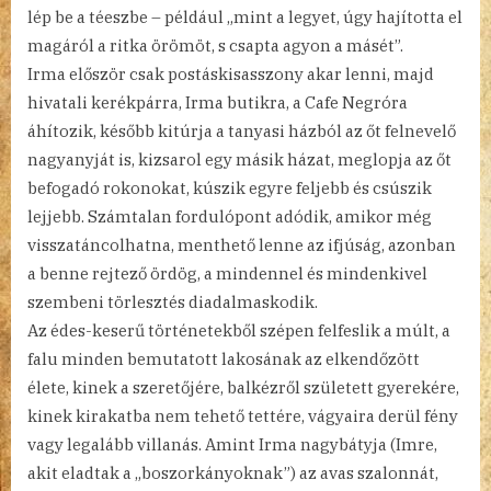
lép be a téeszbe – például „mint a legyet, úgy hajította el
magáról a ritka örömöt, s csapta agyon a másét”.
Irma először csak postáskisasszony akar lenni, majd
hivatali kerékpárra, Irma butikra, a Cafe Negróra
áhítozik, később kitúrja a tanyasi házból az őt felnevelő
nagyanyját is, kizsarol egy másik házat, meglopja az őt
befogadó rokonokat, kúszik egyre feljebb és csúszik
lejjebb. Számtalan fordulópont adódik, amikor még
visszatáncolhatna, menthető lenne az ifjúság, azonban
a benne rejtező ördög, a mindennel és mindenkivel
szembeni törlesztés diadalmaskodik.
Az édes-keserű történetekből szépen felfeslik a múlt, a
falu minden bemutatott lakosának az elkendőzött
élete, kinek a szeretőjére, balkézről született gyerekére,
kinek kirakatba nem tehető tettére, vágyaira derül fény
vagy legalább villanás. Amint Irma nagybátyja (Imre,
akit eladtak a „boszorkányoknak”) az avas szalonnát,