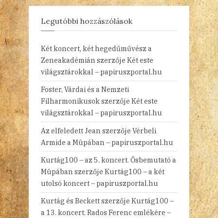
Legutóbbi hozzászólások
Két koncert, két hegedűművész a
Zeneakadémián
szerzője
Két este
világsztárokkal – papiruszportal.hu
Foster, Várdai és a Nemzeti
Filharmonikusok
szerzője
Két este
világsztárokkal – papiruszportal.hu
Az elfeledett Jean
szerzője
Vérbeli
Armide a Müpában – papiruszportal.hu
Kurtág100 – az 5. koncert. Ősbemutató a
Müpában
szerzője
Kurtág100 – a két
utolsó koncert – papiruszportal.hu
Kurtág és Beckett
szerzője
Kurtág100 –
a 13. koncert. Rados Ferenc emlékére –