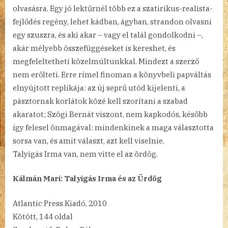
olvasásra. Egy jó lektűrnél több ez a szatirikus-realista-
fejlődés regény, lehet kádban, ágyban, strandon olvasni
egy szuszra, és aki akar – vagy el talál gondolkodni –,
akár mélyebb összefüggéseket is kereshet, és
megfeleltetheti közelmúltunkkal. Mindezt a szerző
nem erőlteti. Erre rímel finoman a könyvbeli papváltás
elnyújtott replikája: az új seprű utód kijelenti, a
pásztornak korlátok közé kell szorítani a szabad
akaratot; Szögi Bernát viszont, nem kapkodós, később
így felesel önmagával: mindenkinek a maga választotta
sorsa van, és amit választ, azt kell viselnie.
Talyigás Irma van, nem vitte el az ördög.
Kálmán Mari: Talyigás Irma és az Ürdög
Atlantic Press Kiadó, 2010
Kötött, 144 oldal