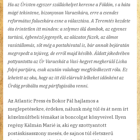
Ha az Úristen egyszer szálláshelyet keresne a Földön, s a háta
mögé tekintene, bizonyosan Varacskára, erre a csendes
református falucskára esne a választása. A Teremtés kezdete
óta érintetlen itt minden: a selymes ölű dombok, az egyenes
tartású, égbenéző jegenyék, az alázatos füzek, az álmos
vasútállomás, sőt még a postahivatal is, bár annak bejáratán
megrepedt a tejüveg, de erről majd később. Áldott jókedvében
pottyantotta az Úr Varacskát a Vasi-hegyet megkerülő Liska
folyó partjára, csak azután valahogy megfeledkezett róla. Ez
lehetett az oka, hogy az itt élő elárvult lelkeket időnként az
Ürdög próbálta meg pártfogásába venni.
Az Atlantic Press és Bokor Pál hajlamos a
meglepetésekre, érdekes, nálunk még túl és át nem írt
közelmúltbeli témákat is boncolgat könyveivel. Ilyen
regény Kálmán Marié is, aki egy szottyantott
postáskisasszony mesés, de sajnos túl életszerű