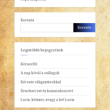
Keresés
Keresés
Legutóbbi bejegyzések
Körner80
A nap körül a csillagok
Két este világsztárokkal
Zenekari est és kamarakoncert
Lucia, kétszer, avagy a két Lucia