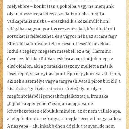
mélyebbre – konkrétan a pokolba, vagy ne menjünk
olyan messzire, a létező szocializmusba, majd a
vadkapitalizmusba – ereszkedik a közelmúlt honi
világába, nagyon pontos rezzenéseket, körülhatárolt
sorsokat is felfedezhet, és a vigyor néha az arcára fagy.
Elterelő hadművelettel, mesésen, beszélő nevekkel
indul a regény, mégsem mesebeli ez a táj. Harminc
évvel ezelőtt került Varacskára a pap, tudjuk meg az
első oldalon, aki a postáskisasszony mellett a másik
főszereplő, viszonyítási pont. Épp nagykorúvá vált Irma,
akinek a személye vagy a tárgya (hivatali piros bicikli) a
kisközösséget (visszatartó erő etc.) ilyen-olyan
megfontolásból igencsak foglalkoztatja. Irmuska
„fejlődésregényében” csínján adagolva, de
következetesen előbukik minden, az őt nem vállaló apa,
a lelépő-elmotorozó anya, a megkeseredett nagyszülők.
A nagyapa – aki inkább éhen döglik a tanyán, de nem