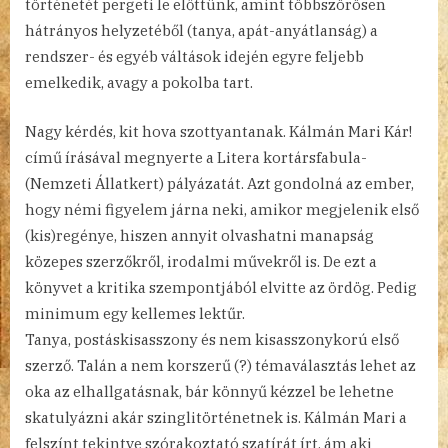
történetét pergeti le előttünk, amint többszörösen
hátrányos helyzetéből (tanya, apát-anyátlanság) a
rendszer- és egyéb váltások idején egyre feljebb
emelkedik, avagy a pokolba tart.
Nagy kérdés, kit hova szottyantanak. Kálmán Mari Kár!
című írásával megnyerte a Litera kortársfabula-
(Nemzeti Állatkert) pályázatát. Azt gondolná az ember,
hogy némi figyelem járna neki, amikor megjelenik első
(kis)regénye, hiszen annyit olvashatni manapság
közepes szerzőkről, irodalmi művekről is. De ezt a
könyvet a kritika szempontjából elvitte az ördög. Pedig
minimum egy kellemes lektűr.
Tanya, postáskisasszony és nem kisasszonykorú első
szerző. Talán a nem korszerű (?) témaválasztás lehet az
oka az elhallgatásnak, bár könnyű kézzel be lehetne
skatulyázni akár szinglitörténetnek is. Kálmán Mari a
felszínt tekintve szórakoztató szatírát írt, ám aki