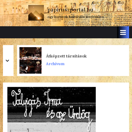
Skip
papiruszportal.hu
to
egy korszak kulturális lenyomata
content
Átképzett társítások
prev
next
Archívum