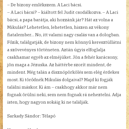
– De bizony emlékszem. A Laci bácsi.
– A Laci bácsi? – kiáltott fel Judit csodálkozva. – A Laci
bácsi, a papa barátja, aki hozzánk jár? Hát az volna a
Mikulás? Lehetetlen, lehetetlen, hiszen az vékony
fiatalember… No, itt valami nagy csalás van a dologban.
Főzik, találgatják, de bizony nem könnyű keresztüllátni
a szövevényes történeten. Aztán úgyis elfoglalja
csakhamar egyéb az elméjüket. Jön a fehér karácsony,
jön maga a Jézuska. Az háttérbe szorít mindent, de
mindent. Még talán a disznópörkölés sem elég érdekes
most. Ki törődnék Mikulás dolgaival? Majd ki fogják
találni máskor. Ki ám – csakhogy akkor már nem
fognak örülni neki, sem nem fognak rá neheztelni. Adja
isten, hogy nagyon sokáig ki ne találják.
Sarkady Sándor: Télapó