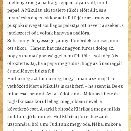
mellénye meg a nadrágja éppen olyan volt, mint a
papáé. A Mikulás, aki toalett-tükör előtt állt, és a
mamácska éppen akkor adta fel fejére az aranyos
püspöki süveget. Csillagos palástja ott hevert a széken, s
játékszerei oda voltak hányva a padlóra.
Soha annyi fényességet, annyi tömérdek kincset, mint
ott akkor… Hanem hát csak nagyon furcsa dolog az,
hogy a mama éppenséggel nem félt tőle – sőt még ő is
öltöztette. Jaj, ha a papa megtudná, hogy az ő nadrágját
és mellényét húzta fel!
Hátha még azt tudná meg, hogy a mama szobájában
vetkőzött! Mert a Mikulás is csak férfi – ha szent is. De ez
mind csak semmi. Azt a ködöt, ami a Mikulás kiléte és
foglalkozása körül lebeg, még jobban neveli a
következő eset. A sarki boltosék Klárikája meg a mi kis
Juditunk jó barátnék. Hol Klárika jön el hozzánk
uzsonnára, hol a mi Juditunk megy oda. Néha, mikor a