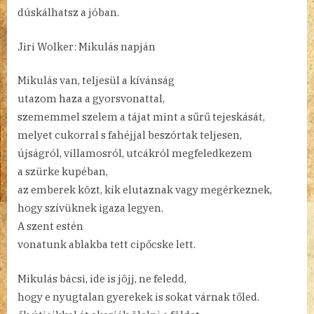
dúskálhatsz a jóban.
Jiri Wolker: Mikulás napján
Mikulás van, teljesül a kívánság
utazom haza a gyorsvonattal,
szememmel szelem a tájat mint a sűrű tejeskását,
melyet cukorral s fahéjjal beszórtak teljesen,
újságról, villamosról, utcákról megfeledkezem
a szürke kupéban,
az emberek közt, kik elutaznak vagy megérkeznek,
hogy szívüknek igaza legyen.
A szent estén
vonatunk ablakba tett cipőcske lett.
Mikulás bácsi, ide is jöjj, ne feledd,
hogy e nyugtalan gyerekek is sokat várnak tőled.