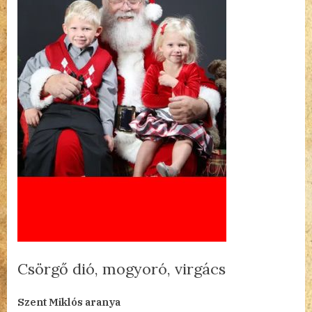
Csörgő dió, mogyoró, virgács
By
Posted
a(z)
admin
2023.12.06.
Nincs hozzászólás
Szent Miklós aranya
on
Csörgő