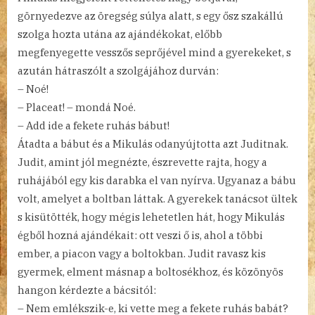
görnyedezve az öregség súlya alatt, s egy ősz szakállú
szolga hozta utána az ajándékokat, előbb
megfenyegette vesszős seprőjével mind a gyerekeket, s
azután hátraszólt a szolgájához durván:
– Noé!
– Placeat! – mondá Noé.
– Add ide a fekete ruhás bábut!
Átadta a bábut és a Mikulás odanyújtotta azt Juditnak.
Judit, amint jól megnézte, észrevette rajta, hogy a
ruhájából egy kis darabka el van nyírva. Ugyanaz a bábu
volt, amelyet a boltban láttak. A gyerekek tanácsot ültek
s kisütötték, hogy mégis lehetetlen hát, hogy Mikulás
égből hozná ajándékait: ott veszi ő is, ahol a többi
ember, a piacon vagy a boltokban. Judit ravasz kis
gyermek, elment másnap a boltosékhoz, és közönyös
hangon kérdezte a bácsitól:
– Nem emlékszik-e, ki vette meg a fekete ruhás babát?