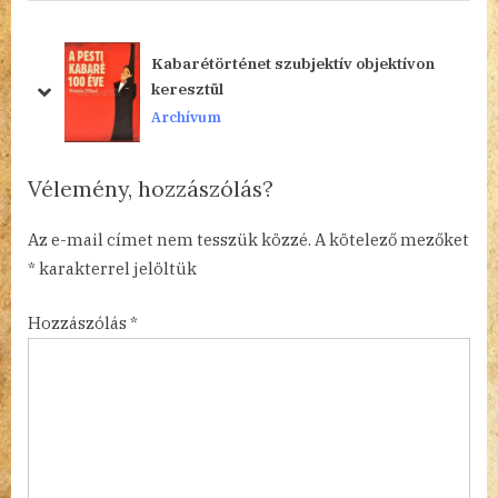
v
t
i
P
o
o
Kabarétörténet szubjektív objektívon
u
s
y
keresztül
prev
next
s
t
Archívum
P
:
o
Vélemény, hozzászólás?
s
t
Az e-mail címet nem tesszük közzé.
A kötelező mezőket
:
*
karakterrel jelöltük
Hozzászólás
*