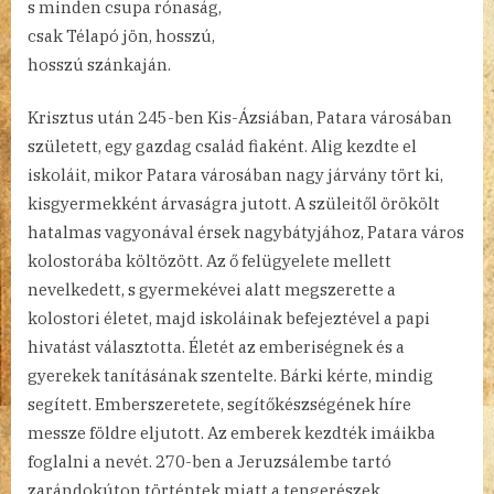
s minden csupa rónaság,
csak Télapó jön, hosszú,
hosszú szánkaján.
Krisztus után 245-ben Kis-Ázsiában, Patara városában
született, egy gazdag család fiaként. Alig kezdte el
iskoláit, mikor Patara városában nagy járvány tört ki,
kisgyermekként árvaságra jutott. A szüleitől örökölt
hatalmas vagyonával érsek nagybátyjához, Patara város
kolostorába költözött. Az ő felügyelete mellett
nevelkedett, s gyermekévei alatt megszerette a
kolostori életet, majd iskoláinak befejeztével a papi
hivatást választotta. Életét az emberiségnek és a
gyerekek tanításának szentelte. Bárki kérte, mindig
segített. Emberszeretete, segítőkészségének híre
messze földre eljutott. Az emberek kezdték imáikba
foglalni a nevét. 270-ben a Jeruzsálembe tartó
zarándokúton történtek miatt a tengerészek