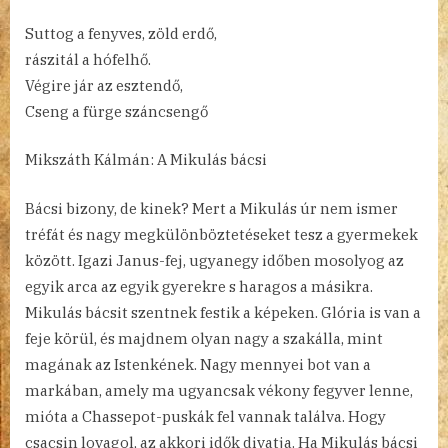
Suttog a fenyves, zöld erdő,
rászitál a hófelhő.
Végire jár az esztendő,
Cseng a fürge száncsengő
Mikszáth Kálmán: A Mikulás bácsi
Bácsi bizony, de kinek? Mert a Mikulás úr nem ismer
tréfát és nagy megkülönböztetéseket tesz a gyermekek
között. Igazi Janus-fej, ugyanegy időben mosolyog az
egyik arca az egyik gyerekre s haragos a másikra.
Mikulás bácsit szentnek festik a képeken. Glória is van a
feje körül, és majdnem olyan nagy a szakálla, mint
magának az Istenkének. Nagy mennyei bot van a
markában, amely ma ugyancsak vékony fegyver lenne,
mióta a Chassepot-puskák fel vannak találva. Hogy
csacsin lovagol, az akkori idők divatja. Ha Mikulás bácsi