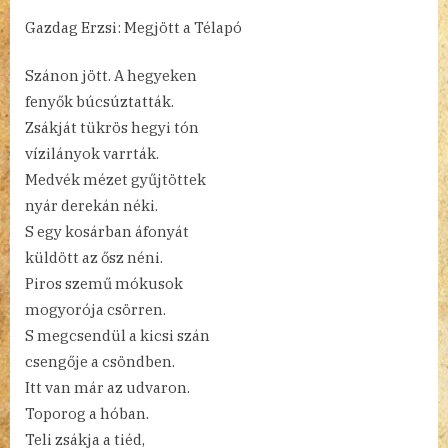
Gazdag Erzsi: Megjött a Télapó
Szánon jött. A hegyeken
fenyők búcsúztatták.
Zsákját tükrös hegyi tón
vízilányok varrták.
Medvék mézet gyűjtöttek
nyár derekán néki.
S egy kosárban áfonyát
küldött az ősz néni.
Piros szemű mókusok
mogyorója csörren.
S megcsendül a kicsi szán
csengője a csöndben.
Itt van már az udvaron.
Toporog a hóban.
Teli zsákja a tiéd,