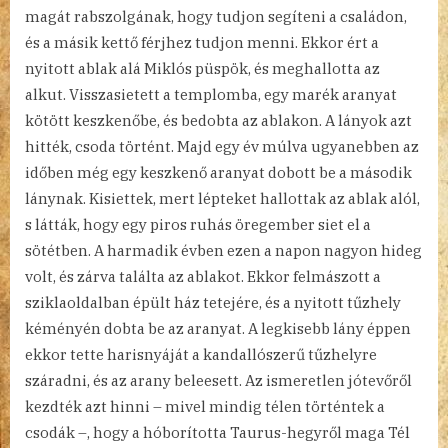
magát rabszolgának, hogy tudjon segíteni a családon,
és a másik kettő férjhez tudjon menni. Ekkor ért a
nyitott ablak alá Miklós püspök, és meghallotta az
alkut. Visszasietett a templomba, egy marék aranyat
kötött keszkenőbe, és bedobta az ablakon. A lányok azt
hitték, csoda történt. Majd egy év múlva ugyanebben az
időben még egy keszkenő aranyat dobott be a második
lánynak. Kisiettek, mert lépteket hallottak az ablak alól,
s látták, hogy egy piros ruhás öregember siet el a
sötétben. A harmadik évben ezen a napon nagyon hideg
volt, és zárva találta az ablakot. Ekkor felmászott a
sziklaoldalban épült ház tetejére, és a nyitott tűzhely
kéményén dobta be az aranyat. A legkisebb lány éppen
ekkor tette harisnyáját a kandallószerű tűzhelyre
száradni, és az arany beleesett. Az ismeretlen jótevőről
kezdték azt hinni – mivel mindig télen történtek a
csodák –, hogy a hóborította Taurus-hegyről maga Tél