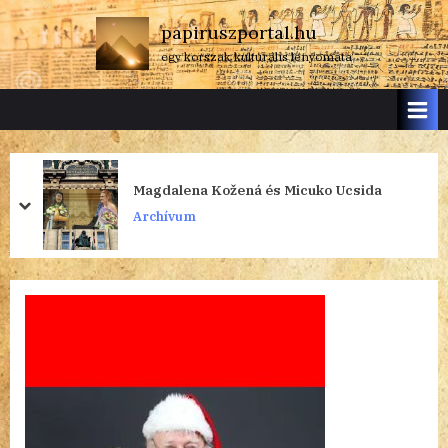
Skip
papiruszportal.hu
to
egy korszak kulturális lenyomata
content
Magdalena Kožená és Micuko Ucsida
prev
next
Archívum