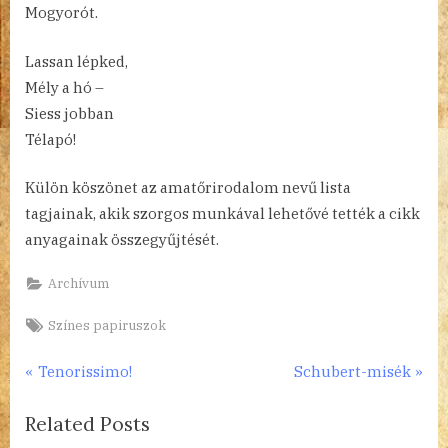
Mogyorót.
Lassan lépked,
Mély a hó –
Siess jobban
Télapó!
Külön köszönet az amatőrirodalom nevű lista
tagjainak, akik szorgos munkával lehetővé tették a cikk
anyagainak összegyűjtését.
Archívum
Tags:
Színes papiruszok
Bejegyzés
P
N
Tenorissimo!
Schubert-misék
r
e
navigáció
Related Posts
e
x