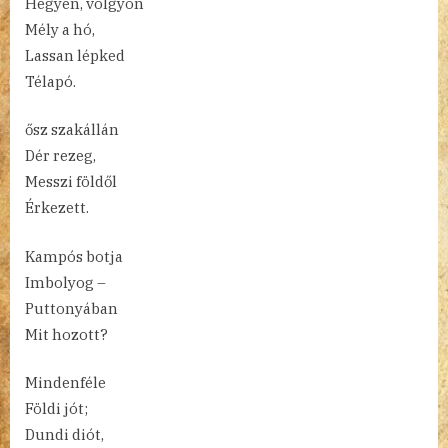
Hegyen, völgyön
Mély a hó,
Lassan lépked
Télapó.
ősz szakállán
Dér rezeg,
Messzi földől
Érkezett.
Kampós botja
Imbolyog –
Puttonyában
Mit hozott?
Mindenféle
Földi jót;
Dundi diót,