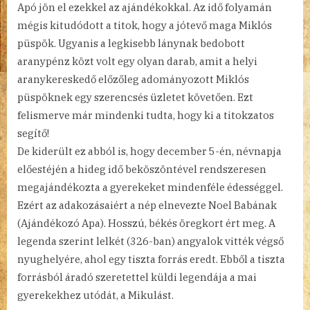
Apó jön el ezekkel az ajándékokkal. Az idő folyamán
mégis kitudódott a titok, hogy a jótevő maga Miklós
püspök. Ugyanis a legkisebb lánynak bedobott
aranypénz közt volt egy olyan darab, amit a helyi
aranykereskedő előzőleg adományozott Miklós
püspöknek egy szerencsés üzletet követően. Ezt
felismerve már mindenki tudta, hogy ki a titokzatos
segítő!
De kiderült ez abból is, hogy december 5-én, névnapja
előestéjén a hideg idő beköszöntével rendszeresen
megajándékozta a gyerekeket mindenféle édességgel.
Ezért az adakozásaiért a nép elnevezte Noel Babának
(Ajándékozó Apa). Hosszú, békés öregkort ért meg. A
legenda szerint lelkét (326-ban) angyalok vitték végső
nyughelyére, ahol egy tiszta forrás eredt. Ebből a tiszta
forrásból áradó szeretettel küldi legendája a mai
gyerekekhez utódát, a Mikulást.