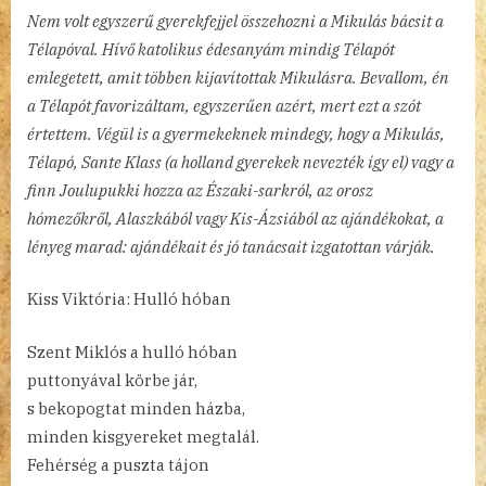
Nem volt egyszerű gyerekfejjel összehozni a Mikulás bácsit a
Télapóval. Hívő katolikus édesanyám mindig Télapót
emlegetett, amit többen kijavítottak Mikulásra. Bevallom, én
a Télapót favorizáltam, egyszerűen azért, mert ezt a szót
értettem. Végül is a gyermekeknek mindegy, hogy a Mikulás,
Télapó, Sante Klass (a holland gyerekek nevezték így el) vagy a
finn Joulupukki hozza az Északi-sarkról, az orosz
hómezőkről, Alaszkából vagy Kis-Ázsiából az ajándékokat, a
lényeg marad: ajándékait és jó tanácsait izgatottan várják.
Kiss Viktória: Hulló hóban
Szent Miklós a hulló hóban
puttonyával körbe jár,
s bekopogtat minden házba,
minden kisgyereket megtalál.
Fehérség a puszta tájon