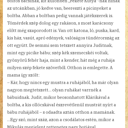
boltos bácsinak, kit különben „Fekete Kutyá”-nak hínak
az utcánkban, jó kedve van, beereszti a picinyeket a
boltba. Abban a boltban pedig vannak játékszerek is.
Tömérdek szép dolog egy rakáson, s most karácsony
előtt még szaporodott is. Van ott katona, ló, puska, kard,
kis ház, vasút, apró edények, valóságos tündérország az
ott együtt. De semmi sem tetszett annyira Juditnak,
mint egy picike bábu; szép kék szemecskéi voltak,
gyönyörű fehér haja, mint a kender, hát még a ruhája
milyen szép fekete szövetből. Otthon is emlegette. A
mama így szólt:
– Kár, hogy nincs egy mustra a ruhájából, ha már olyan
nagyon megtetszett… olyan ruhákat varrnék a
bábuidnak. Judit, mikor beosonhatott Klárikával a
boltba, a kis ollócskával észrevétlenül mustrát nyírt a
bábu ruhájából – s odaadta aztán otthon a mamának.
…Egy szó, mint száz, azon a csodálatos estén, mikor a
Mikulás megjelent rettenetes nagy botjával,