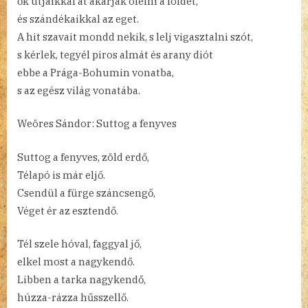
ők útjaikkal át akarják ölelni a földet,
és szándékaikkal az eget.
A hit szavait mondd nekik, s lelj vigasztalni szót,
s kérlek, tegyél piros almát és arany diót
ebbe a Prága-Bohumin vonatba,
s az egész világ vonatába.
Weöres Sándor: Suttog a fenyves
Suttog a fenyves, zöld erdő,
Télapó is már eljő.
Csendül a fürge száncsengő,
Véget ér az esztendő.
Tél szele hóval, faggyal jő,
elkel most a nagykendő.
Libben a tarka nagykendő,
húzza-rázza hűsszellő.