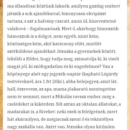
ma állandóan köztünk laknék, amilyen gazdag embert
játszik a sok ajándékaival, bizonyosan ekvipázst
tartana, s azt a halvány csacsit, amin ül, kineveztetné
valahová – fogalmazónak. Mert ő, akárhogy hímezzük-
hámozzuk is a dolgot, nem egyéb, mint kém,
közönséges kém, akit karácsony előtt, mielőtt
szétküldené ajándékait Jézuska a gyermekek között,
leküldi a földre, hogy tudja meg, szimatolja ki, ki viseli
magát jól, ki szófogadatlan és ki engedelmes? Van a
köpönyege alatt egy jegyzék-naptár (kapható Légárdy
testvéreknél, ára 1 frt 20kr.), abba belejegyez, amit lát,
hall, észrevesz, az apa, mama jóakaratú mentegetése
nem ér semmit, mert a Mikulás ravasz ember, még a
cselédeket is kikérdezi. Sőt aztán az oktalan állatokat, a
madarakat is, a füveket: neki ezek is felelgetnek, mert
hát akármilyen, de mégiscsak szent ő és tekintélyes
nagy szakálla van. Azért van Jézuska olyan kitűnően