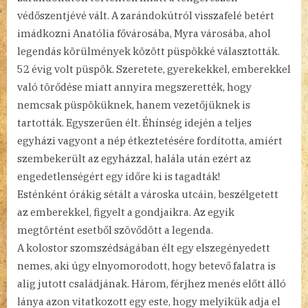
védőszentjévé vált. A zarándokútról visszafelé betért
imádkozni Anatólia fővárosába, Myra városába, ahol
legendás körülmények között püspökké választották.
52 évig volt püspök. Szeretete, gyerekekkel, emberekkel
való törődése miatt annyira megszerették, hogy
nemcsak püspöküknek, hanem vezetőjüknek is
tartották. Egyszerűen élt. Éhínség idején a teljes
egyházi vagyont a nép étkeztetésére fordította, amiért
szembekerült az egyházzal, halála után ezért az
engedetlenségért egy időre ki is tagadták!
Esténként órákig sétált a városka utcáin, beszélgetett
az emberekkel, figyelt a gondjaikra. Az egyik
megtörtént esetből szövődött a legenda.
A kolostor szomszédságában élt egy elszegényedett
nemes, aki úgy elnyomorodott, hogy betevő falatra is
alig jutott családjának. Három, férjhez menés előtt álló
lánya azon vitatkozott egy este, hogy melyikük adja el