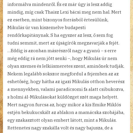
informálva mindenről. És ez már úgy is lesz addig
mindig, míg csak Thaisz Lexi bácsi meg nem hal. Mert
ez esetben, mint bizonyos forrásból értesülünk,
Mikulás úr van kiszemelve budapesti
rendőrkapitánynak. S ha egyszer az lesz, ő sem fog
tudni semmit, mert az újságírók megzavarják a fejét.
…Eddig is azonban másrészről nagy a gyanú – s erre
még eddig rá nem jött senki –, hogy Mikulás úr nem
olyan szemes és lelkiismeretes szent, aminőnek tudják.
Nekem legalább sokszor megfordul a fejemben az az
eshetőség, hogy hátha az igazi Mikulás otthon heverész
a mennyekben, valami paradicsomi fa alatt csibukozva,
s holmi ál-Mikulásokat küldözget szét maga helyett.
Mert nagyon furcsa az, hogy mikor a kis Emike Miklós
estjén bekukucskált az ablakon a mamácska szobájába,
egy szakasztott olyan embert látott, mint a Mikulás.
Rettenetes nagy szakálla volt és nagy bajusza, de a