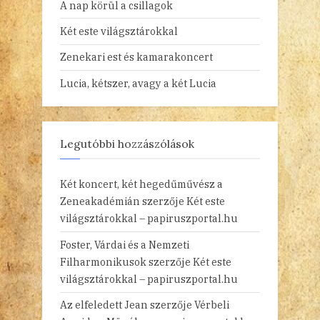
A nap körül a csillagok
Két este világsztárokkal
Zenekari est és kamarakoncert
Lucia, kétszer, avagy a két Lucia
Legutóbbi hozzászólások
Két koncert, két hegedűművész a
Zeneakadémián
szerzője
Két este
világsztárokkal – papiruszportal.hu
Foster, Várdai és a Nemzeti
Filharmonikusok
szerzője
Két este
világsztárokkal – papiruszportal.hu
Az elfeledett Jean
szerzője
Vérbeli