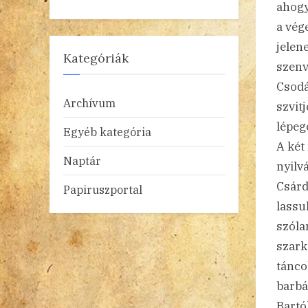
ahogy
a vég
jelen
Kategóriák
szenv
Csodá
Archívum
szvit
lépeg
Egyéb kategória
A két
Naptár
nyilv
Csárd
Papiruszportal
lassu
szóla
szark
tánco
barbá
Bartó