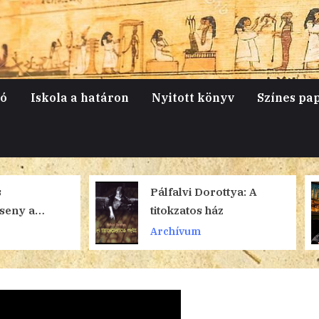
jó
Iskola a határon
Nyitott könyv
Színes pa
Pálfalvi Dorottya: A
Angol hideg
titokzatos ház
Archívum
Archívum