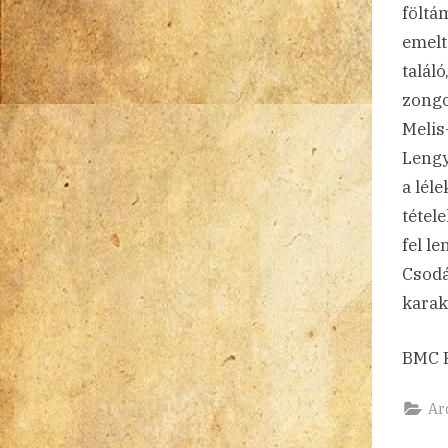
föltá
emelt
találó
zongo
Melis
Lengy
a lél
tétel
fel l
Csodá
karak
BMC R
Ar