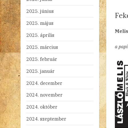
2025. június
Fek
2025. május
By
Po
ad
20
2 
Melis
2025. április
on
a papi
2025. március
2025. február
2025. január
2024. december
2024. november
2024. október
2024. szeptember