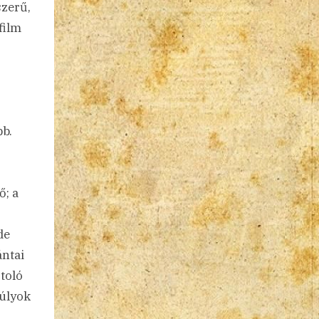
szerű,
film
bb.
ő; a
de
ántai
toló
súlyok