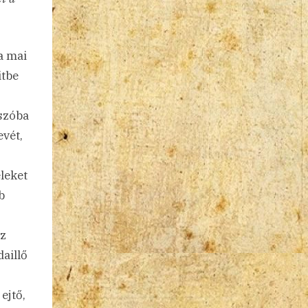
a mai
itbe
 szóba
evét,
leket
b
az
aillő
ejtő,