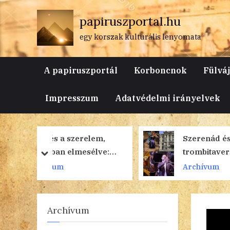
Skip
papiruszportal.hu
to
content
egy korszak kulturális lenyomata
A papiruszportál
Korboncnok
Fülvá
Impresszum
Adatvédelmi irányelvek
elem,
Szerenád és
élve:
trombitaverseny a
prev
next
Budapesti Vonósok
Archívum
koncertjén
Archívum