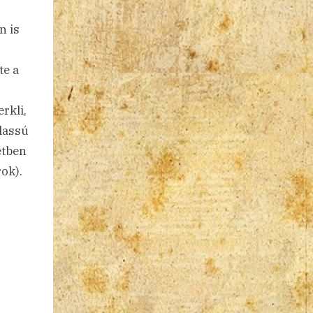
n is
te a
rkli,
lassú
etben
ok).