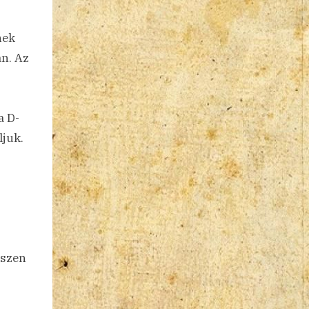
nek
an. Az
a D-
ljuk.
észen