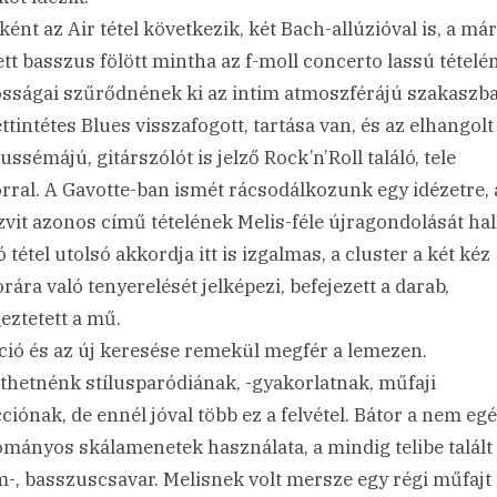
ként az Air tétel következik, két Bach-allúzióval is, a már
ett basszus fölött mintha az f-moll concerto lassú tételé
osságai szűrődnének ki az intim atmoszférájú szakaszb
ettintétes Blues visszafogott, tartása van, és az elhangolt
ssémájú, gitárszólót is jelző Rock’n’Roll találó, tele
ral. A Gavotte-ban ismét rácsodálkozunk egy idézetre, 
zvit azonos című tételének Melis-féle újragondolását hal
 tétel utolsó akkordja itt is izgalmas, a cluster a két kéz
rára való tenyerelését jelképezi, befejezett a darab,
eztetett a mű.
ció és az új keresése remekül megfér a lemezen.
thetnénk stílusparódiának, -gyakorlatnak, műfaji
cciónak, de ennél jóval több ez a felvétel. Bátor a nem eg
mányos skálamenetek használata, a mindig telibe talált
m-, basszuscsavar. Melisnek volt mersze egy régi műfajt