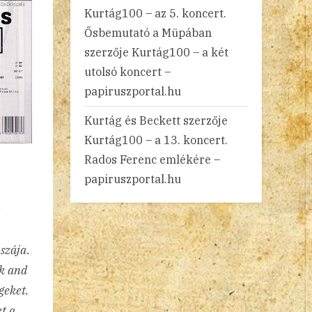
Kurtág100 – az 5. koncert.
Ősbemutató a Müpában
szerzője
Kurtág100 – a két
utolsó koncert –
papiruszportal.hu
Kurtág és Beckett
szerzője
Kurtág100 – a 13. koncert.
Rados Ferenc emlékére –
papiruszportal.hu
szája.
ck and
geket.
t a