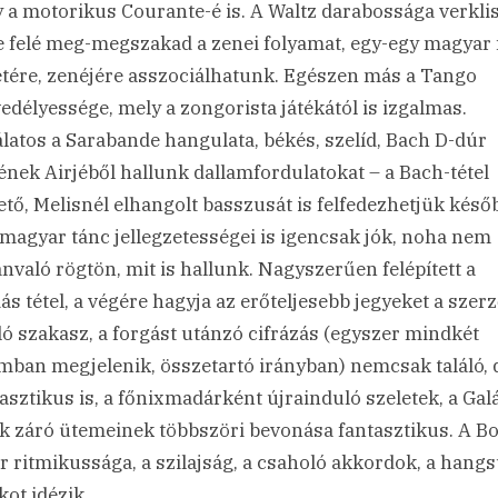
 a motorikus Courante-é is. A Waltz darabossága verkli
e felé meg-megszakad a zenei folyamat, egy-egy magyar 
etére, zenéjére asszociálhatunk. Egészen más a Tango
edélyessége, mely a zongorista játékától is izgalmas.
latos a Sarabande hangulata, békés, szelíd, Bach D-dúr
jének Airjéből hallunk dallamfordulatokat – a Bach-tétel
ető, Melisnél elhangolt basszusát is felfedezhetjük késő
 magyar tánc jellegzetességei is igencsak jók, noha nem
ánvaló rögtön, mit is hallunk. Nagyszerűen felépített a
ás tétel, a végére hagyja az erőteljesebb jegyeket a szerz
ló szakasz, a forgást utánzó cifrázás (egyszer mindkét
mban megjelenik, összetartó irányban) nemcsak találó, 
asztikus is, a főnixmadárként újrainduló szeletek, a Gal
k záró ütemeinek többszöri bevonása fantasztikus. A Bo
r ritmikussága, a szilajság, a csaholó akkordok, a hang
kot idézik.