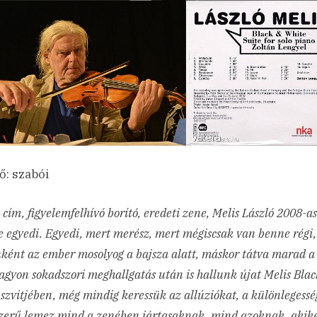
ő: szabói
 cím, figyelemfelhívó borító, eredeti zene, Melis László 2008-as
 egyedi. Egyedi, mert merész, mert mégiscsak van benne régi,
ként az ember mosolyog a bajsza alatt, máskor tátva marad a 
gyon sokadszori meghallgatás után is hallunk újat Melis Bla
szvitjében, még mindig keressük az allúziókat, a különlegessé
zerű lemez mind a zenében jártasaknak, mind azoknak, akike