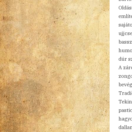
Oldás
említ
saját
ujjcs
basszu
humor
dúr s
A záró
zongo
bevég
Tradí
Tekin
pasti
hagyo
dalla