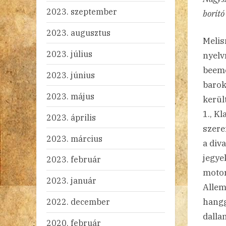
2023. szeptember
borító
2023. augusztus
Melis
2023. július
nyelvr
beeme
2023. június
barok
2023. május
kerül
1., K
2023. április
szere
2023. március
a div
jegye
2023. február
motor
2023. január
Allem
2022. december
hangg
dalla
2020. február