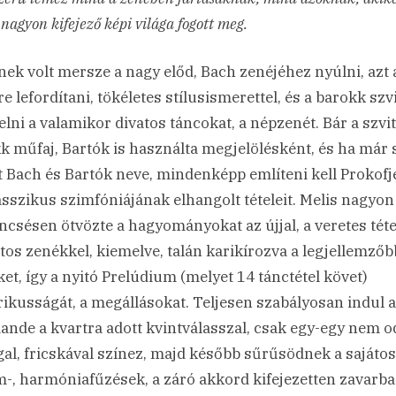
 nagyon kifejező képi világa fogott meg.
nek volt mersze a nagy előd, Bach zenéjéhez nyúlni, azt 
e lefordítani, tökéletes stílusismerettel, és a barokk szv
lni a valamikor divatos táncokat, a népzenét. Bár a szvit
k műfaj, Bartók is használta megjelölésként, és ha már
t Bach és Bartók neve, mindenképp említeni kell Prokofj
lasszikus szimfóniájának elhangolt tételeit. Melis nagyon
ncsésen ötvözte a hagyományokat az újjal, a veretes téte
atos zenékkel, kiemelve, talán karikírozva a legjellemzőb
ket, így a nyitó Prelúdium (melyet 14 tánctétel követ)
ikusságát, a megállásokat. Teljesen szabályosan indul 
ande a kvartra adott kvintválasszal, csak egy-egy nem od
al, fricskával színez, majd később sűrűsödnek a sajátos
m-, harmóniafűzések, a záró akkord kifejezetten zavarba 