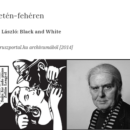
etén-fehéren
sted
Feketén-
min
23.08.14.
hozzászólás
 László: Black and White
fehéren
című
ruszportal.hu archívumából [2014]
bejegyzéshez