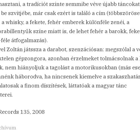
masztani, a tradíciót szinte semmibe véve újabb táncokat
 be szvitjébe, már csak ezért is találó a cím (többszöröse
, a whisky, a fekete, fehér emberek különféle zenéi, a
rabillentyűk színe miatt is, de lehet fehér a barokk, feke
-féle átfogalmazás).
el Zoltán játssza a darabot, szenzációsan: megszólal a ve
ektelen gépzongora, azonban érzelmeket tolmácsolnak a 
ek, nem hiányoljuk a tagolást a motorikusokban (más es
ennénk háborodva, ha nincsenek kiemelve a szakaszhatár
latosak a finom díszítések, láttatóak a magyar tánc
terei.
ecords 135, 2008
chívum