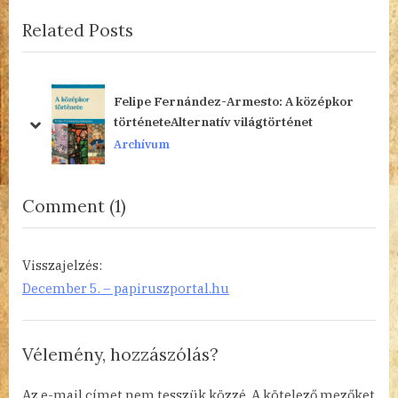
navigáció
e
e
Related Posts
v
x
i
t
o
P
u
o
Felipe Fernández-Armesto: A középkor
s
s
történeteAlternatív világtörténet
prev
next
P
t
Archívum
o
:
s
on
Comment
(1)
t
“Állatságok
:
és
Visszajelzés:
Kerge
December 5. – papiruszportal.hu
ABC”
Vélemény, hozzászólás?
Az e-mail címet nem tesszük közzé.
A kötelező mezőket