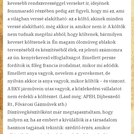
kevesebb rendszerességgel verseket ír, idejének
fennmaradó részében pedig azt figyeli, hogy mi az, ami
a világban verssé alakítható: az a költő, akinek minden
verssé alakítható, még akkor is, amikor nem ír. A költők
nem tudnak megélni abból, hogy költenek, bármilyen
keveset költsenek is. Én magam ólomüveg ablakok
tervezéséből és készítéséből élek, ez jelenti számomra
az ún. kenyérkereső elfoglaltságot. Emellett persze
fordítok is, főleg francia irodalmat, mikor mi adódik.
Emellett anya vagyok, nevelem a gyerekemet, de
nyilván akkor is anya vagyok, mikor költök – és viszont.
A BKV járművein utas vagyok, a közlekedési vállalatot
nem érdekli a költészet. (Lásd még: APEH, Díjbeszedő
Rt., Fővárosi Gázművek stb.)
Díszüvegkészítőként már megtapasztaltam, hogy
milyen az, ha az embert a kívülállók is a társadalom
hasznos tagjának tekintik: szédítő érzés, amikor