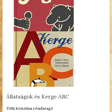
Állatságok és Kerge ABC
By
Posted
Állatságok
admin
2023.10.14.
1 hozzászólás a(z)
bejegyzéshez
Tóth Krisztina rémfaragó
on
és