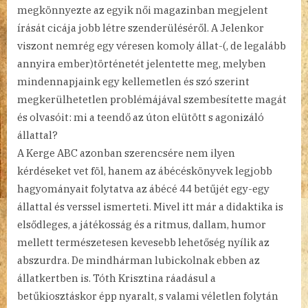
megkönnyezte az egyik női magazinban megjelent
írását cicája jobb létre szenderüléséről. A Jelenkor
viszont nemrég egy véresen komoly állat-(, de legalább
annyira ember)történetét jelentette meg, melyben
mindennapjaink egy kellemetlen és szó szerint
megkerülhetetlen problémájával szembesítette magát
és olvasóit: mi a teendő az úton elütött s agonizáló
állattal?
A Kerge ABC azonban szerencsére nem ilyen
kérdéseket vet föl, hanem az ábécéskönyvek legjobb
hagyományait folytatva az ábécé 44 betűjét egy-egy
állattal és verssel ismerteti. Mivel itt már a didaktika is
elsődleges, a játékosság és a ritmus, dallam, humor
mellett természetesen kevesebb lehetőség nyílik az
abszurdra. De mindhárman lubickolnak ebben az
állatkertben is. Tóth Krisztina ráadásul a
betűkiosztáskor épp nyaralt, s valami véletlen folytán