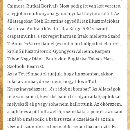
Csimota, Rutkai Borival). Most pedig itt van két veretes,
a legjobb rémhunyóhagyományokat folytató kötet. Az
állatságokat Tóth Krisztina egyedül (az illusztrációkat
Baranyai András) követte el; a Kerge ABC viszont
csapatmunka, a szöveget hárman írták, mellette Szabó
T. Anna és Varró Dániel (és mit nem hallgathat el torok,
kitűnő illusztrátorok: Gyöngyösi Adrienn, Kárpáti
Tibor, Nagy Diána, Paulovkin Boglárka, Takács Mari,
Szolnoki Beatrix).
Azt a TévéSmacitól tudjuk, hogy ha szombat, akkor
tolat a vombat, de azt nem, hogy tilos a Tóth
Krisztinavadászata, „és rádobni bombat”. Az Állatságok
tele van ismert, kevésbé ismert és olyan állat(ság)okkal,
melyekről alig vagy soha nem hallottunk. Az ökörszem,
a lajhár és a pitbull az első, a szurikáta, a pele és az okapi
inkább a második, a babirussza, a dzseláda és az ínia
viszont számomra a harmadik csoportba tartozik. És