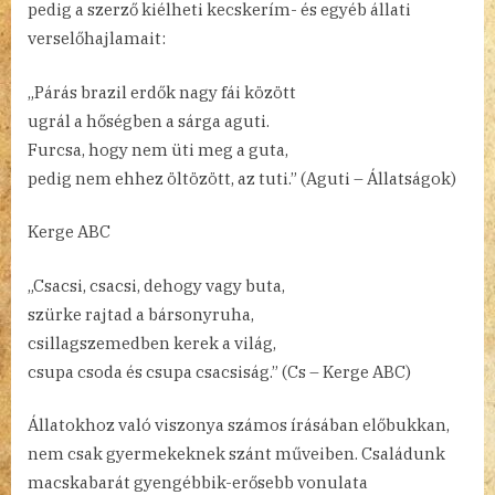
pedig a szerző kiélheti kecskerím- és egyéb állati
verselőhajlamait:
„Párás brazil erdők nagy fái között
ugrál a hőségben a sárga aguti.
Furcsa, hogy nem üti meg a guta,
pedig nem ehhez öltözött, az tuti.” (Aguti – Állatságok)
Kerge ABC
„Csacsi, csacsi, dehogy vagy buta,
szürke rajtad a bársonyruha,
csillagszemedben kerek a világ,
csupa csoda és csupa csacsiság.” (Cs – Kerge ABC)
Állatokhoz való viszonya számos írásában előbukkan,
nem csak gyermekeknek szánt műveiben. Családunk
macskabarát gyengébbik-erősebb vonulata