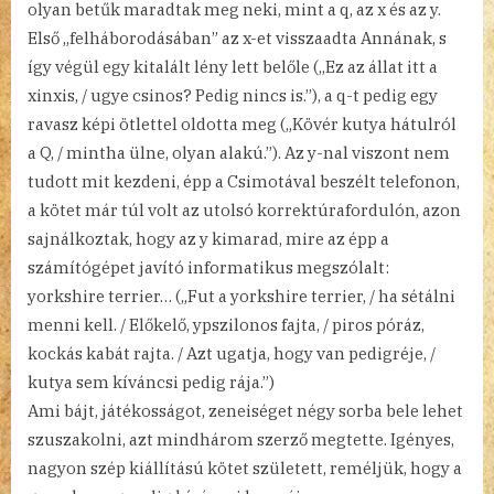
olyan betűk maradtak meg neki, mint a q, az x és az y.
Első „felháborodásában” az x-et visszaadta Annának, s
így végül egy kitalált lény lett belőle („Ez az állat itt a
xinxis, / ugye csinos? Pedig nincs is.”), a q-t pedig egy
ravasz képi ötlettel oldotta meg („Kövér kutya hátulról
a Q, / mintha ülne, olyan alakú.”). Az y-nal viszont nem
tudott mit kezdeni, épp a Csimotával beszélt telefonon,
a kötet már túl volt az utolsó korrektúrafordulón, azon
sajnálkoztak, hogy az y kimarad, mire az épp a
számítógépet javító informatikus megszólalt:
yorkshire terrier… („Fut a yorkshire terrier, / ha sétálni
menni kell. / Előkelő, ypszilonos fajta, / piros póráz,
kockás kabát rajta. / Azt ugatja, hogy van pedigréje, /
kutya sem kíváncsi pedig rája.”)
Ami bájt, játékosságot, zeneiséget négy sorba bele lehet
szuszakolni, azt mindhárom szerző megtette. Igényes,
nagyon szép kiállítású kötet született, reméljük, hogy a