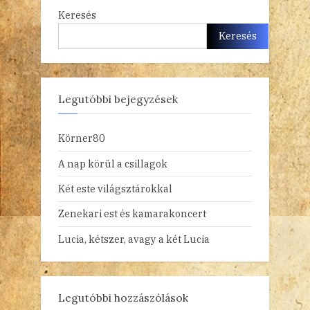
Keresés
Keresés
Legutóbbi bejegyzések
Körner80
A nap körül a csillagok
Két este világsztárokkal
Zenekari est és kamarakoncert
Lucia, kétszer, avagy a két Lucia
Legutóbbi hozzászólások