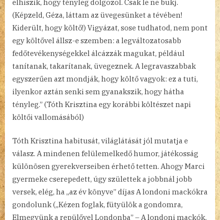
elhiszik, hogy tényleg dolgozol. Csak le ne bukj.
(Képzeld, Géza, láttam az üvegesünket a tévében!
Kiderült, hogy költő!) Vigyázat, sose tudhatod, nem pont
egy költővel állsz-e szemben: a legváltozatosabb
fedőtevékenységekkel álcázzák magukat, például
tanítanak, takarítanak, üvegeznek. A legravaszabbak
egyszerűen azt mondják, hogy költő vagyok: ez a tuti,
ilyenkor aztán senki sem gyanakszik, hogy hátha
tényleg.” (Tóth Krisztina egy korábbi költészet napi
költői vallomásából)
Tóth Krisztina habitusát, világlátását jól mutatja e
válasz. A mindenen felülemelkedő humor, játékosság
különösen gyerekverseiben érhető tetten. Ahogy Marci
gyermeke cserepedett, úgy születtek a jobbnál jobb
versek, elég, ha „az év könyve” díjas A londoni mackókra
gondolunk („Kézen foglak, fütyülök a gondomra,
Elmegyünk a repülővel Londonba” – A londoni mackók,