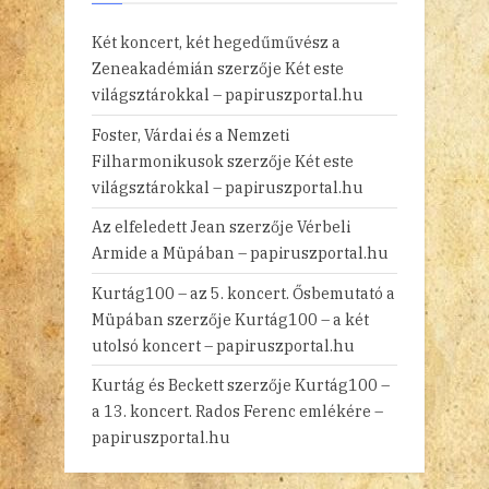
Két koncert, két hegedűművész a
Zeneakadémián
szerzője
Két este
világsztárokkal – papiruszportal.hu
Foster, Várdai és a Nemzeti
Filharmonikusok
szerzője
Két este
világsztárokkal – papiruszportal.hu
Az elfeledett Jean
szerzője
Vérbeli
Armide a Müpában – papiruszportal.hu
Kurtág100 – az 5. koncert. Ősbemutató a
Müpában
szerzője
Kurtág100 – a két
utolsó koncert – papiruszportal.hu
Kurtág és Beckett
szerzője
Kurtág100 –
a 13. koncert. Rados Ferenc emlékére –
papiruszportal.hu