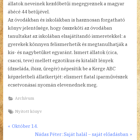
állatok neveinek kezdőbetűi megegyeznek a magyar
ábécé 44 betűjével.
Az óvodákban és iskolákban is hasznosan forgatható
könyv jelentősége, hogy összeköti az óvodában
tanultakat az iskolában elsajátítandó ismeretekkel: a
gyerekek könnyen felismerhetik és megtanulhatják a
kis- és nagybetűket egyaránt. Ismert állatok (cica,
csacsi, teve) mellett egzotikus és kitalált lények
(dzseláda, íbisz, űregér) népesítik be a Kerge ABC
képzeletbeli állatkertjét: elismert fiatal iparművészek
ecsetvonásai nyomán elevenednek meg.
Archívum
Tags:
Nyitott könyv
Bejegyzés
P
Október 14.
r
N
Nádas Péter: Saját halál – saját előadásban