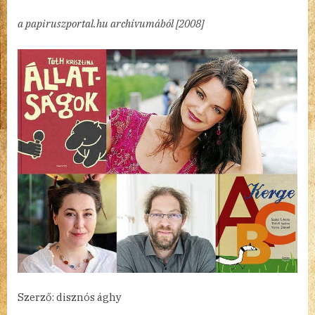
Kerge
a papiruszportal.hu archívumából [2008]
ABC
Szerző: disznós ághy