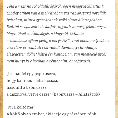
Tóth Krisztina sokoldalúságáról régen meggyőződhettünk,
éppúgy otthon van a mély lírában vagy az abszurd novellák
írásában, mint a gyerekeknek szóló rímes állatságokban.
Ezúttal ez opuszait vizslatjuk, ugyanis nemrég jelent meg a
Magvetőnél az Állatságok, a Magvető–Csimota
érdekházasságban pedig a Kerge ABC című kötet, melyekben
oroszlán- és vombatrészt vállalt. Romhányi Rímhányó
elégedetten dőlhet hátra égi kanapéján, van megfelelő utód,
nem hunyt ki e honban a rémes rím- és ráfaragás.
„Írd hát fel egy papiruszra,
hogy bár más a lába hossza,
hasonlít a babirussza,
a disznóval vetve össze.” (Babirussza – Állatságok)
„Mi a költő ma?
A költő olyan ember, aki ideje egy részében több-