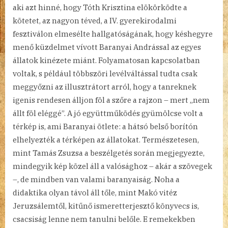
aki azt hinné, hogy Tóth Krisztina elökörködte a
kötetet, az nagyon téved, a IV. gyerekirodalmi
fesztiválon elmesélte hallgatóságának, hogy késhegyre
menő küzdelmet vívott Baranyai Andrással az egyes
állatok kinézete miánt. Folyamatosan kapcsolatban
voltak, s például többszöri levélváltással tudta csak
meggyőzni az illusztrátort arról, hogy a tanreknek
igenis rendesen álljon föl a szőre a rajzon – mert „nem
állt föl eléggé”. A jó együttműködés gyümölcse volt a
térkép is, ami Baranyai ötlete: a hátsó belső borítón
elhelyezték a térképen az állatokat. Természetesen,
mint Tamás Zsuzsa a beszélgetés során megjegyezte,
mindegyik kép közel áll a valósághoz – akár a szövegek
–, de mindben van valami baranyaiság. Noha a
didaktika olyan távol áll tőle, mint Makó vitéz
Jeruzsálemtől, kitűnő ismeretterjesztő könyvecs is,
csacsiság lenne nem tanulni belőle. E remekekben