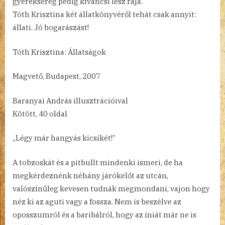
gyereksereg pedig kíváncsi lesz rája.
Tóth Krisztina két állatkönyvéről tehát csak annyit:
állati. Jó bogarászást!
Tóth Krisztina: Állatságok
Magvető, Budapest, 2007
Baranyai András illusztrációival
Kötött, 40 oldal
„Légy már hangyás kicsikét!”
A tobzoskát és a pitbullt mindenki ismeri, de ha
megkérdeznénk néhány járókelőt az utcán,
valószínűleg kevesen tudnák megmondani, vajon hogy
néz ki az aguti vagy a fossza. Nem is beszélve az
oposszumról és a baribálról, hogy az íniát már ne is