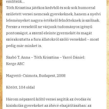
említsük…
Tóth Krisztina játékos kedvből és sok-sok humorral
született versei nemcsak gyerekeknek, hanem a nyelvi
leleményeket nagyra értékelő felnőtteknek is szólnak.
Persze a versektől ne várjunk tudományos igényű
pontosságot, a szerző eleinte gyermekét és magát
szórakoztatta a fura állatokról szóló versekkel – most
pedig már minket is.
Szabó T. Anna – Tóth Krisztina – Varró Dániel:
Kerge ABC
Magvető–Csimota, Budapest, 2008
Kötött, 104 oldal
Három népszerű költő versei segítik az óvodás és
kisiskolás gyerekeket az ábécé elsajátításában: az