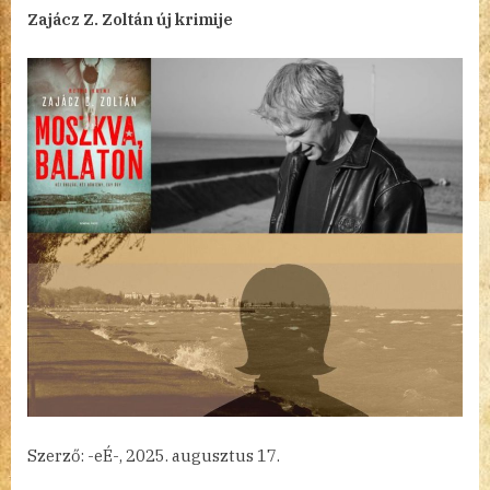
By
Posted
a(z)
admin
2025.08.19.
Nincs hozzászólás
Zajácz Z. Zoltán új krimije
on
Moszkva,
Balaton
–
avagy
keresd
a
nőt!
bejegyzéshez
Szerző: -eÉ-, 2025. augusztus 17.