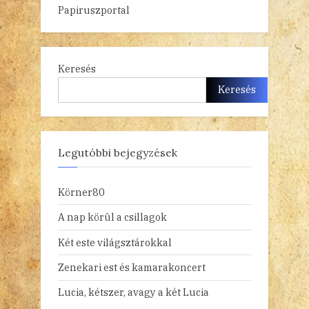
Papiruszportal
Keresés
Keresés
Legutóbbi bejegyzések
Körner80
A nap körül a csillagok
Két este világsztárokkal
Zenekari est és kamarakoncert
Lucia, kétszer, avagy a két Lucia