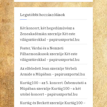
Legutóbbi hozzászólások
Két koncert, két hegedűművész a
Zeneakadémián
szerzője
Két este
világsztárokkal – papiruszportal.hu
Foster, Várdai és a Nemzeti
Filharmonikusok
szerzője
Két este
világsztárokkal – papiruszportal.hu
Az elfeledett Jean
szerzője
Vérbeli
Armide a Müpában – papiruszportal.hu
Kurtág100 – az 5. koncert. Ősbemutató a
Müpában
szerzője
Kurtág100 – a két
utolsó koncert – papiruszportal.hu
Kurtág és Beckett
szerzője
Kurtág100 –