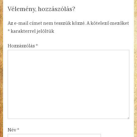
t
Vélemény, hozzászólás?
:
Az e-mail címet nem tesszük közzé.
A kötelező mezőket
*
karakterrel jelöltük
Hozzászólás
*
Név
*