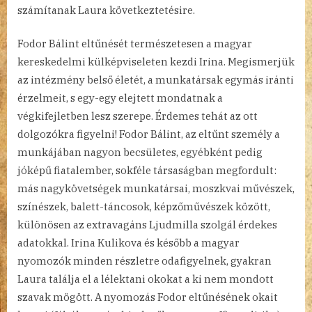
számítanak Laura következtetésire.
Fodor Bálint eltűnését természetesen a magyar
kereskedelmi külképviseleten kezdi Irina. Megismerjük
az intézmény belső életét, a munkatársak egymás iránti
érzelmeit, s egy-egy elejtett mondatnak a
végkifejletben lesz szerepe. Érdemes tehát az ott
dolgozókra figyelni! Fodor Bálint, az eltűnt személy a
munkájában nagyon becsületes, egyébként pedig
jóképű fiatalember, sokféle társaságban megfordult:
más nagykövetségek munkatársai, moszkvai művészek,
színészek, balett-táncosok, képzőművészek között,
különösen az extravagáns Ljudmilla szolgál érdekes
adatokkal. Irina Kulikova és később a magyar
nyomozók minden részletre odafigyelnek, gyakran
Laura találja el a lélektani okokat a ki nem mondott
szavak mögött. A nyomozás Fodor eltűnésének okait