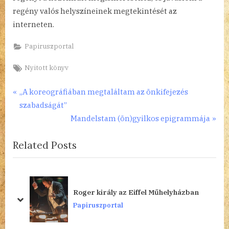
regény valós helyszíneinek megtekintését az
interneten.
Papiruszportal
Tags:
Nyitott könyv
Bejegyzés
P
„A koreográfiában megtaláltam az önkifejezés
r
szabadságát”
navigáció
e
N
Mandelstam (ön)gyilkos epigrammája
v
e
Related Posts
i
x
o
t
u
P
s
o
Roger király az Eiffel Műhelyházban
P
s
prev
next
Papiruszportal
o
t
s
: