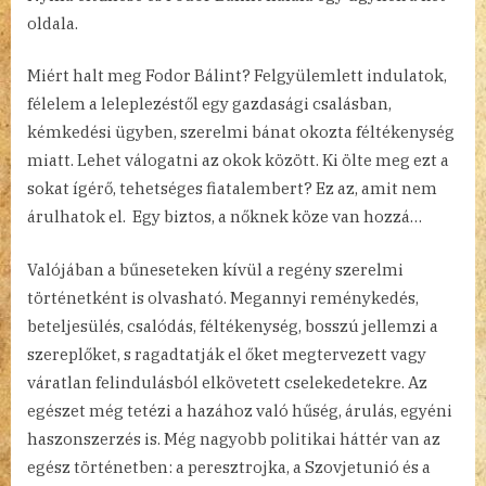
oldala.
Miért halt meg Fodor Bálint? Felgyülemlett indulatok,
félelem a leleplezéstől egy gazdasági csalásban,
kémkedési ügyben, szerelmi bánat okozta féltékenység
miatt. Lehet válogatni az okok között. Ki ölte meg ezt a
sokat ígérő, tehetséges fiatalembert? Ez az, amit nem
árulhatok el. Egy biztos, a nőknek köze van hozzá…
Valójában a bűneseteken kívül a regény szerelmi
történetként is olvasható. Megannyi reménykedés,
beteljesülés, csalódás, féltékenység, bosszú jellemzi a
szereplőket, s ragadtatják el őket megtervezett vagy
váratlan felindulásból elkövetett cselekedetekre. Az
egészet még tetézi a hazához való hűség, árulás, egyéni
haszonszerzés is. Még nagyobb politikai háttér van az
egész történetben: a peresztrojka, a Szovjetunió és a