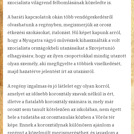
szocialista világrend felbomlásának közeledte is.
A baráti kapcsolatok okán több vendégeskedésről
olvashatunk a regényben, megismerjük az orosz
étkezési szokásokat, italozást. Hű képet kapunk arról,
hogy a Nyugatra vágyó művészek kihasználták a volt
szocialista országokbeli utazásaikat a Szovjetunió
elhagyására; hogy az ilyen csoportokkal mindig utazott
olyan személy, aki megfigyelte a többiek viselkedését,
majd hazatérve jelentést írt az utazásról.
A regény izgalmas és jó látlelet egy olyan korról,
amelyet az idősebb korosztály szavak nélkül is ért,
illetve a fiatalabb korosztály számára is, mely már
oroszt sem tanult kötelezően az iskolában, nem égett
bele a tudatába az orosztanulás közben a Vörös tér
képe. Ennek a korosztálynak különösen ajánlom a
regényt a közelmúlt megismeréséhez, és javaslom a