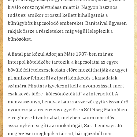
kiváló orosz nyelvtudása miatt is. Nagyon hasznos
tudás ez, amikor oroszul kellett kihallgatnia a
bűnügyhöz kapcsolódó embereket. Barátaival ügyesen
rakják össze a részleteket, míg végül leleplezik a
bűnösöket.
A fiatal pár közül Adorján Máté 1987-ben már az
Interpol kötelékébe tartozik, a kapcsolatai az egyre
bővülő feltételezések okán előre mozdíthatják az ügyet,
pl. amikor felmerül az ipari kémkedés a kanadaiak
számára. Miatta is igyekezni kell a nyomozással, mert
csak kevés időre „kölcsönözték ki” az Interpoltól. A
menyasszonya, Lendvay Laura a szerző egyik visszatérő
nyomozója, a recenzens egyelőre a Sötétség Malmőben
c. regényre hivatkozhat, melyben Laura már idős
asszonyként segíti az unokahúgát, Sara Lendvayt. Jó
megérzései meglepik a társait, bár igazából már