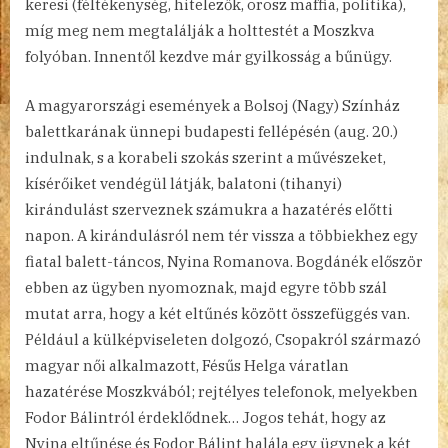
keresi (féltékenység, hitelezők, orosz maffia, politika),
míg meg nem megtalálják a holttestét a Moszkva
folyóban. Innentől kezdve már gyilkosság a bűnügy.
A magyarországi események a Bolsoj (Nagy) Színház
balettkarának ünnepi budapesti fellépésén (aug. 20.)
indulnak, s a korabeli szokás szerint a művészeket,
kísérőiket vendégül látják, balatoni (tihanyi)
kirándulást szerveznek számukra a hazatérés előtti
napon. A kirándulásról nem tér vissza a többiekhez egy
fiatal balett-táncos, Nyina Romanova. Bogdánék először
ebben az ügyben nyomoznak, majd egyre több szál
mutat arra, hogy a két eltűnés között összefüggés van.
Például a külképviseleten dolgozó, Csopakról származó
magyar női alkalmazott, Fésűs Helga váratlan
hazatérése Moszkvából; rejtélyes telefonok, melyekben
Fodor Bálintról érdeklődnek… Jogos tehát, hogy az
Nyina eltűnése és Fodor Bálint halála egy ügynek a két