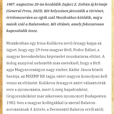
1987. augusztus 20-án kezdődik Zajácz Z. Zoltán új krimije
(General Press, 2025). Két helyszínen játszódik a történet,
értelemszerűen az egyik szál Moszkvához kötődik, míg a
másik szál a Balatonhoz. Két eltűnés, amely fokozatosan
kapcsolódik össze.
Moszkvában egy Irina Kulikova nevű őrnagy kapja az
ügyet, hogy egy 29 éves magyar férfi, Fodor Bálint, a
magyar kereskedelmi képviselet munkatársa eltűnt. A
dolog annyival nehezebb más eseteknél, hogy a férfi
apja Magyarországon nagy ember, Kádár János közeli
barátja, az MSZMP KB tagja, ezért nagyon komolyan kell
venni az eltűnést. Kulikova őrnagyot azért választották
erre a nyomozásra, mert ő, még hajadonként,
Grigorenkóként már sikeresen nyomozott Budapesten
1982-ben a magyar kollégákkal (a szerző Balaton-
sorozatának 4. kötete, a Dermesztő Balaton erről szól).