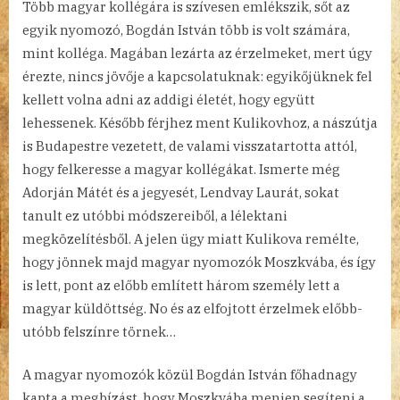
Több magyar kollégára is szívesen emlékszik, sőt az
egyik nyomozó, Bogdán István több is volt számára,
mint kolléga. Magában lezárta az érzelmeket, mert úgy
érezte, nincs jövője a kapcsolatuknak: egyikőjüknek fel
kellett volna adni az addigi életét, hogy együtt
lehessenek. Később férjhez ment Kulikovhoz, a nászútja
is Budapestre vezetett, de valami visszatartotta attól,
hogy felkeresse a magyar kollégákat. Ismerte még
Adorján Mátét és a jegyesét, Lendvay Laurát, sokat
tanult ez utóbbi módszereiből, a lélektani
megközelítésből. A jelen ügy miatt Kulikova remélte,
hogy jönnek majd magyar nyomozók Moszkvába, és így
is lett, pont az előbb említett három személy lett a
magyar küldöttség. No és az elfojtott érzelmek előbb-
utóbb felszínre törnek…
A magyar nyomozók közül Bogdán István főhadnagy
kapta a megbízást, hogy Moszkvába menjen segíteni a