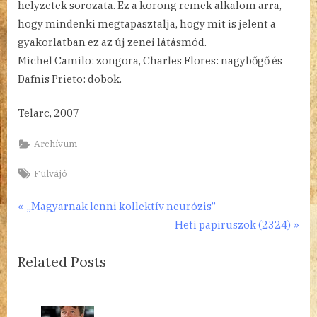
helyzetek sorozata. Ez a korong remek alkalom arra,
hogy mindenki megtapasztalja, hogy mit is jelent a
gyakorlatban ez az új zenei látásmód.
Michel Camilo: zongora, Charles Flores: nagybőgő és
Dafnis Prieto: dobok.
Telarc, 2007
Archívum
Tags:
Fülvájó
Bejegyzés
P
„Magyarnak lenni kollektív neurózis”
r
N
Heti papiruszok (2324)
navigáció
e
e
Related Posts
v
x
i
t
o
P
u
o