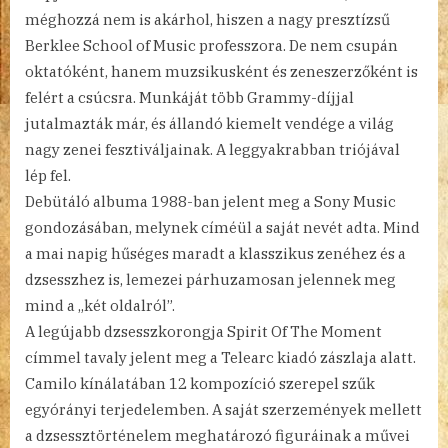
méghozzá nem is akárhol, hiszen a nagy presztízsű
Berklee School of Music professzora. De nem csupán
oktatóként, hanem muzsikusként és zeneszerzőként is
felért a csúcsra. Munkáját több Grammy-díjjal
jutalmazták már, és állandó kiemelt vendége a világ
nagy zenei fesztiváljainak. A leggyakrabban triójával
lép fel.
Debütáló albuma 1988-ban jelent meg a Sony Music
gondozásában, melynek címéül a saját nevét adta. Mind
a mai napig hűséges maradt a klasszikus zenéhez és a
dzsesszhez is, lemezei párhuzamosan jelennek meg
mind a „két oldalról”.
A legújabb dzsesszkorongja Spirit Of The Moment
címmel tavaly jelent meg a Telearc kiadó zászlaja alatt.
Camilo kínálatában 12 kompozíció szerepel szűk
egyórányi terjedelemben. A saját szerzemények mellett
a dzsessztörténelem meghatározó figuráinak a művei