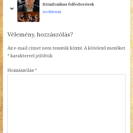
Szimfonikus felfedezések
s
s
prev
next
Archívum
P
t
o
:
s
Vélemény, hozzászólás?
t
:
Az e-mail címet nem tesszük közzé.
A kötelező mezőket
*
karakterrel jelöltük
Hozzászólás
*