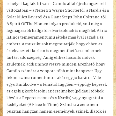
is helyet kaptak. Itt van – Camilo által újrahangszerelt
változatban – a Nefertiti Wayne Shortertől, a Nardis és a
Solar Miles Davistől és a Giant Steps John Coltrane-től.
A Spirit Of The Moment olyan produkció, ami még a
legmagasabb hallgatói elvárásoknak is megfelel. A trió
latinos temperamentumú játéka magával ragadja az
embert. A muzsikusok megmutatják, hogy ebben az
értékvesztett korban is megmenthető az embernek
tartást adó szépség. Amíg ehhez hasonló művek
születnek, addig nincs veszve minden. Érezhető, hogy
Camilo számára a zongora több mint hangszer. Úgy
tekint az instrumentumra, akár egy jó barátra. Vele
együttműködve – a témától függően – éppúgy képesek
az egekig korbácsolni az érzelmeket (például többek
között a Repercussions és a Nardis) vagy nyugtatni a
kedélyeket (A Place In Time). Számára a zene nem
pusztán hangzás, hanem események, színek, illatok és