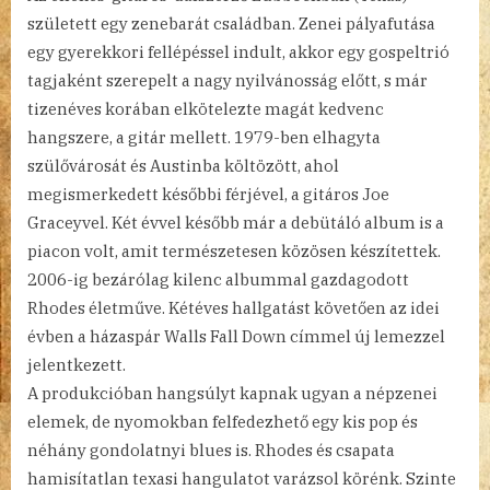
született egy zenebarát családban. Zenei pályafutása
egy gyerekkori fellépéssel indult, akkor egy gospeltrió
tagjaként szerepelt a nagy nyilvánosság előtt, s már
tizenéves korában elkötelezte magát kedvenc
hangszere, a gitár mellett. 1979-ben elhagyta
szülővárosát és Austinba költözött, ahol
megismerkedett későbbi férjével, a gitáros Joe
Graceyvel. Két évvel később már a debütáló album is a
piacon volt, amit természetesen közösen készítettek.
2006-ig bezárólag kilenc albummal gazdagodott
Rhodes életműve. Kétéves hallgatást követően az idei
évben a házaspár Walls Fall Down címmel új lemezzel
jelentkezett.
A produkcióban hangsúlyt kapnak ugyan a népzenei
elemek, de nyomokban felfedezhető egy kis pop és
néhány gondolatnyi blues is. Rhodes és csapata
hamisítatlan texasi hangulatot varázsol körénk. Szinte