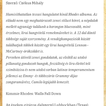
Szerző: Czékus Mihály
Hamisíthatatlan texasi hangulatot kínál Rhodes albuma. Az
előadó nem egy meghatározott zenei stílust követ, a népdalok
mellett ugyanúgy találunk a korongon bluesosabb, mint
érzelmes, lírai hangvitelű remekműveket is. A 12 dal döntő
többsége saját szerzemény. A vendégkompozíciók között
találhatjuk többek között egy lírai hangvételű Lennon–
McCartney-örökzöldet is.
Perceken átívelő zenei gondolatok, az elsőtől az utolsó
pillanatig gondozott hangok, feszültség és líra élettel teli
szimbiózisa és nem utolsó sorban latinos temperamentum
jellemzi az Emmy- és többszörös Grammy-díjas
zongoraművész, Camilo legújabb lemezét.
Kimmie Rhodes: Walls Fall Down
Az énekes-gitáros-dalszerző Lubbockban (Texas)