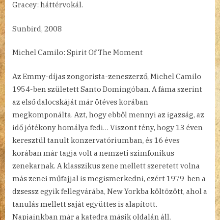
Gracey: háttérvokál.
Sunbird, 2008
Michel Camilo: Spirit Of The Moment
Az Emmy-díjas zongorista-zeneszerző, Michel Camilo
1954-ben született Santo Domingóban. A fáma szerint
az első dalocskáját már ötéves korában
megkomponálta. Azt, hogy ebből mennyi az igazság, az
idő jótékony homálya fedi… Viszont tény, hogy 13 éven
keresztül tanult konzervatóriumban, és 16 éves
korában már tagja volt a nemzeti szimfonikus
zenekarnak. A klasszikus zene mellett szeretett volna
más zenei műfajjal is megismerkedni, ezért 1979-ben a
dzsessz egyik fellegvárába, New Yorkba költözött, ahol a
tanulás mellett saját együttes is alapított.
Napjainkban már a katedra másik oldalán áll,