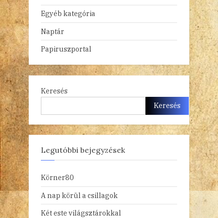
Egyéb kategória
Naptár
Papiruszportal
Keresés
Keresés
Legutóbbi bejegyzések
Körner80
A nap körül a csillagok
Két este világsztárokkal