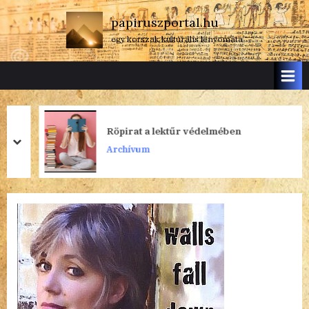
Skip
papiruszportal.hu
to
egy korszak kulturális lenyomata
content
Röpirat a lektűr védelmében
prev
next
Archívum