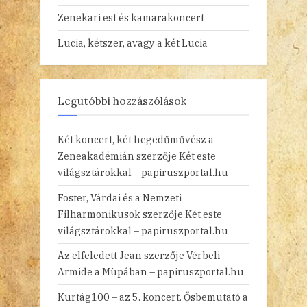
Zenekari est és kamarakoncert
Lucia, kétszer, avagy a két Lucia
Legutóbbi hozzászólások
Két koncert, két hegedűművész a
Zeneakadémián
szerzője
Két este
világsztárokkal – papiruszportal.hu
Foster, Várdai és a Nemzeti
Filharmonikusok
szerzője
Két este
világsztárokkal – papiruszportal.hu
Az elfeledett Jean
szerzője
Vérbeli
Armide a Müpában – papiruszportal.hu
Kurtág100 – az 5. koncert. Ősbemutató a