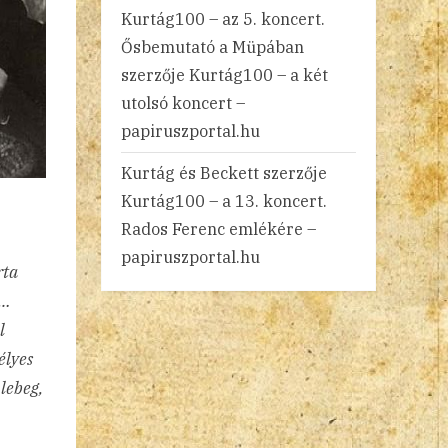
Kurtág100 – az 5. koncert.
Ősbemutató a Müpában
szerzője
Kurtág100 – a két
utolsó koncert –
papiruszportal.hu
Kurtág és Beckett
szerzője
Kurtág100 – a 13. koncert.
Rados Ferenc emlékére –
papiruszportal.hu
rta
t…
l
élyes
lebeg,