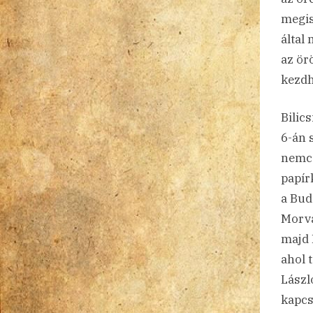
megis
által 
az ör
kezdh
Bilic
6-án 
nemcs
papír
a Bud
Morva
majd 
ahol 
Lászl
kapcs