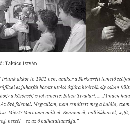
ő: Takács István
t írtunk akkor is, 1981-ben, amikor a Farkasréti temető széljá
úfűzei és juharfái között utolsó útjára kísérték oly sokan Bill
hogy a közönség is jól ismerte: Bilicsi Tivadart. „…Minden halá
. Az övé fölemel. Megvallom, nem rendített meg a halála, szem
sa. Miért? Mert nem múlt el. Bennem él, milliókban él, segít, 
og, beszél – ez az ő halhatatlansága.”