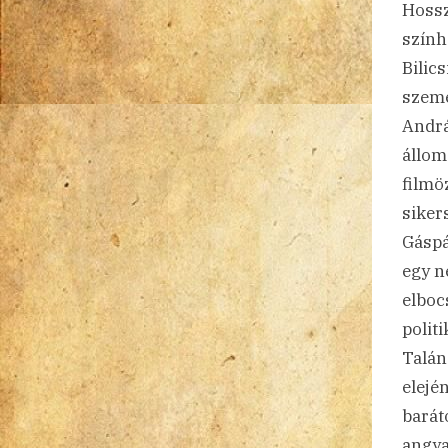
Hossz
szính
Bilic
szemé
Andrá
állom
filmö
siker
Gáspá
egy n
elboc
polit
Talán
elejé
barát
angya