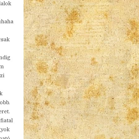
dalok
ruhaha
csak
ndig
em
zi
k
yobb.
eret.
fiatal
gyok
ható,