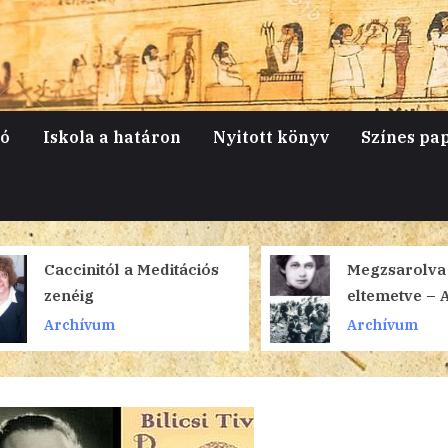
jó
Iskola a határon
Nyitott könyv
Színes pa
Caccinitól a Meditációs
Megzsarolva é
zenéig
eltemetve – 
Ahmatova
Archívum
Archívum