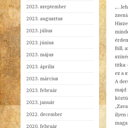
2023. szeptember
„…leh
zseni
2023. augusztus
Hisze
2023. július
minde
érdem
2023. június
Bill,
2023. május
színé
titka
2023. április
ez a 
2023. március
A der
majd í
2023. február
köztü
2023. január
„Zava
2022. december
ilyen
magam
2020. február