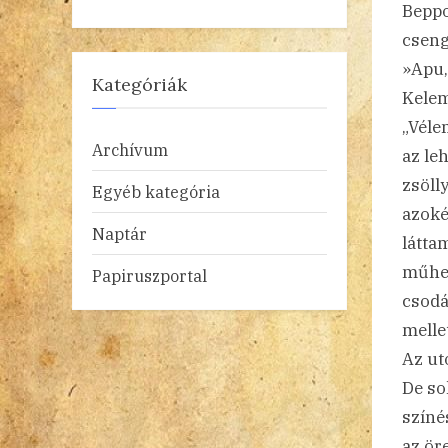
Beppo
cseng
»Apu,
Kategóriák
Kelem
„Véle
Archívum
az le
zsöll
Egyéb kategória
azoké
Naptár
látta
műhel
Papiruszportal
csodá
melle
Az uto
De so
színé
az ör