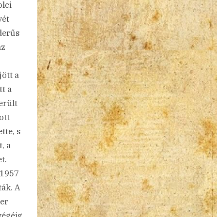
lci
vét
 derűs
az
jött a
tt a
erült
ott
tte, s
, a
t.
 1957
ták. A
ker
végéig