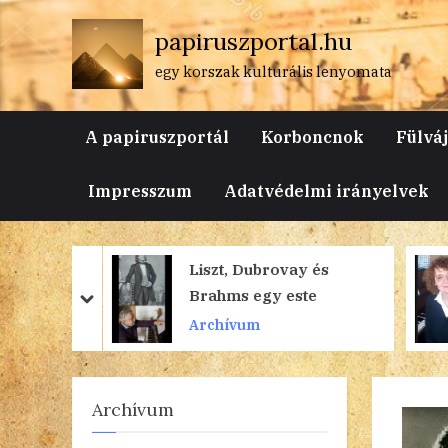
Skip
papiruszportal.hu
to
content
egy korszak kulturális lenyomata
A papiruszportál
Korboncnok
Fülvá
Impresszum
Adatvédelmi irányelvek
Liszt, Dubrovay és
Brahms egy este
prev
next
Archívum
Archívum