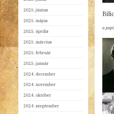
2025. június
Bili
2025. május
By
Po
ad
20
2 
a pap
2025. április
on
2025. március
2025. február
2025. január
2024. december
2024. november
2024. október
2024. szeptember