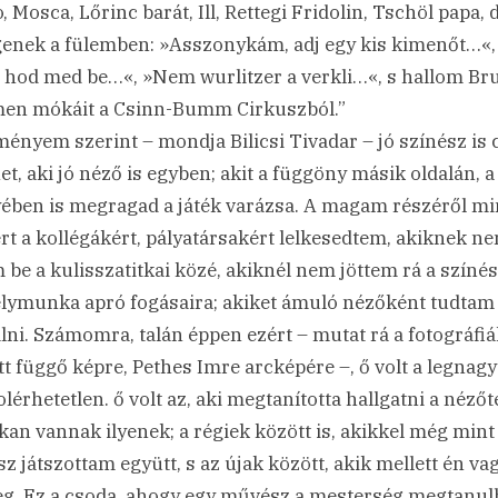
, Mosca, Lőrinc barát, Ill, Rettegi Fridolin, Tschöl papa, 
enek a fülemben: »Asszonykám, adj egy kis kimenőt…«,
 hod med be…«, »Nem wurlitzer a verkli…«, s hallom B
en mókáit a Csinn-Bumm Cirkuszból.”
ményem szerint – mondja Bilicsi Tivadar – jó színész is 
het, aki jó néző is egyben; akit a függöny másik oldalán, a
yében is megragad a játék varázsa. A magam részéről mi
rt a kollégákért, pályatársakért lelkesedtem, akiknek n
m be a kulisszatitkai közé, akiknél nem jöttem rá a színés
ymunka apró fogásaira; akiket ámuló nézőként tudtam
lni. Számomra, talán éppen ezért – mutat rá a fotográfiá
tt függő képre, Pethes Imre arcképére –, ő volt a legnag
lérhetetlen. ő volt az, aki megtanította hallgatni a nézőt
kan vannak ilyenek; a régiek között is, akikkel még mint 
sz játszottam együtt, s az újak között, akik mellett én va
eg. Ez a csoda, ahogy egy művész a mesterség megtanul