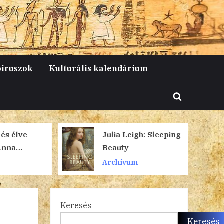
piruszok
Kulturális kalendárium
Toggle
search
form
s élve
Julia Leigh: Sleeping
Anna
Beauty
Archívum
Keresés
Keresés