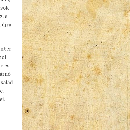
ások
z, s
 újra
ember
hol
e és
nárnő
család
e,
ei,