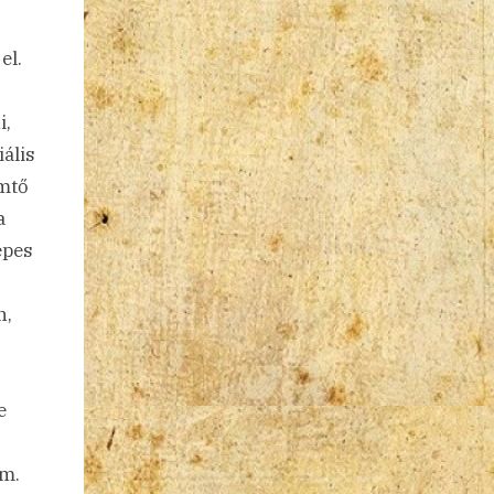
el.
i,
iális
emtő
a
épes
n,
e
am.