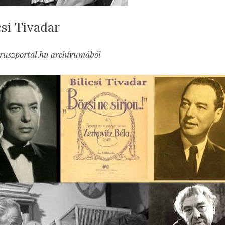
csi Tivadar
sted
Bilicsi
min
23.07.11.
hozzászólás
iruszportal.hu archívumából
Tivadar
című
bejegyzéshez