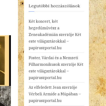
Legutóbbi hozzászólások
Két koncert, két
hegedűművész a
Zeneakadémián
szerzője
Két
este világsztárokkal –
papiruszportal.hu
Foster, Várdai és a Nemzeti
Filharmonikusok
szerzője
Két
este világsztárokkal –
papiruszportal.hu
Az elfeledett Jean
szerzője
Vérbeli Armide a Müpában –
papiruszportal.hu