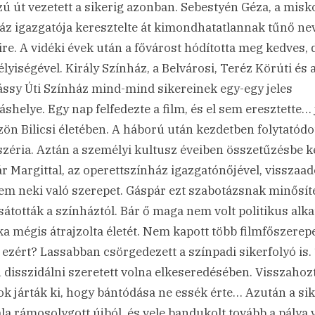
ú út vezetett a sikerig azonban. Sebestyén Géza, a misko
áz igazgatója keresztelte át kimondhatatlannak tűnő ne
sire. A vidéki évek után a fővárost hódította meg kedves,
lyiségével. Király Színház, a Belvárosi, Teréz Körúti és 
ssy Úti Színház mind-mind sikereinek egy-egy jeles
áshelye. Egy nap felfedezte a film, és el sem eresztette… 
zön Bilicsi életében. A háború után kezdetben folytatódo
széria. Aztán a személyi kultusz éveiben összetűzésbe k
r Margittal, az operettszínház igazgatónőjével, visszaad
em neki való szerepet. Gáspár ezt szabotázsnak minősíte
sátották a színháztól. Bár ő maga nem volt politikus alkat
ika mégis átrajzolta életét. Nem kapott több filmfőszerepe
 ezért? Lassabban csörgedezett a színpadi sikerfolyó is.
n disszidálni szeretett volna elkeseredésében. Visszahoz
ok járták ki, hogy bántódása ne essék érte… Azután a si
la rámosolygott újból, és vele bandukolt tovább a pálya 