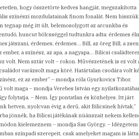
etetlen, hogy összetörte kedves hangját, megszakította
ális színészi mozdulatainak finom fonalát. Nem hisszük 
n tegnap még itt ült, belemosolygott az arcunkba és
ntudó, huncut bölcsséggel tudtunkra adta: érdemes éln
es játszani, érdemes, érdemes… Bill, az öreg Bill, a zsen
 az ember, a színész, az apa, a nagyapa… Bilicsi családter
sz volt. Nem sztár volt – rokon. Művészetének is ez volt 
: családot varázsolt maga köré. Határtalan csodára volt k
színész, ez az ember” – mondja róla Gyurkovics Tibor.
ű volt maga – mondja Verebes István egy nyilatkozatába
gy folytatja. – Nem. Így pontatlan és közhelyes. Itt járt
nk hetven, nyolcvan évig a derű, akit Bilicsinek hívtak.”
rba jönnék, ha Bilicsi játékának nüánszait nekem kellen
 módon kielemeznem – mondja Sas György. – Idézgetem
ban színpadi szerepeit, csak amelyeket magam is látt