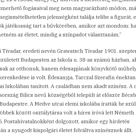
merhető fogásaival meg nem magyarázható módon, m
megismételhetetlen jelenségként találja telibe a figurát, e
ök játékosság tart a bűvkörében, amikor azt mondom: ha
etném az életet, mindig a színpadot választanám.”
si Tivadar, eredeti nevén Grawatsch Tivadar 1901. szept
született Budapesten az Iskola u. 38-as számú házban, a
ak az otthonuk, hanem édesapjának könyvkötő műhely
kereskedése is volt. Édesanyja, Tarczal Szerafin énekta
ai Iskolában tanított. A családban nem akadt színész. A 
ország Bilics nevű községéből települt át először Bécsb
Budapestre. A Medve utcai elemi iskolába íratták be szül
többek között osztálytársa volt a híres íróvá lett Németh
ó. Postahivatalnokként dolgozott, amikor egy hirdetés
án a nyugodt kispolgári életet felváltva színésznek állt.