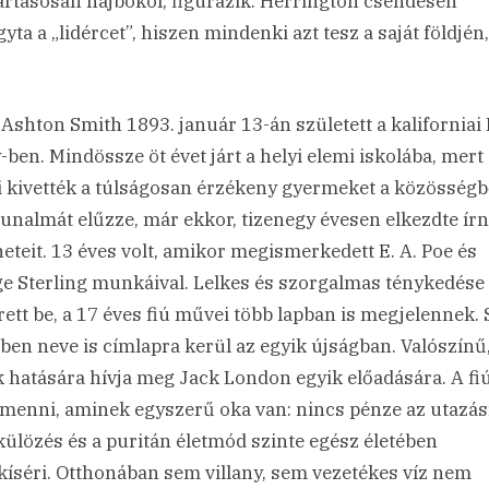
artásosan hajbókol, figurázik. Herrington csendesen
yta a „lidércet”, hiszen mindenki azt tesz a saját földjén
 Ashton Smith 1893. január 13-án született a kaliforniai
y-ben. Mindössze öt évet járt a helyi elemi iskolába, mert
i kivették a túlságosan érzékeny gyermeket a közösségb
unalmát elűzze, már ekkor, tizenegy évesen elkezdte írn
neteit. 13 éves volt, amikor megismerkedett E. A. Poe és
e Sterling munkáival. Lelkes és szorgalmas ténykedése
rett be, a 17 éves fiú művei több lapban is megjelennek. 
ben neve is címlapra kerül az egyik újságban. Valószínű
 hatására hívja meg Jack London egyik előadására. A f
lmenni, aminek egyszerű oka van: nincs pénze az utazás
külözés és a puritán életmód szinte egész életében
kíséri. Otthonában sem villany, sem vezetékes víz nem