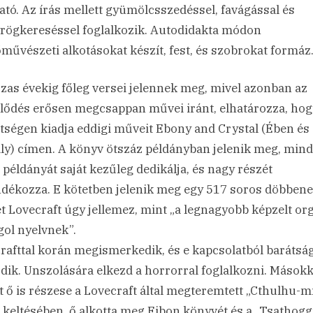
ható. Az írás mellett gyümölcsszedéssel, favágással és
rögkereséssel foglalkozik. Autodidakta módon
művészeti alkotásokat készít, fest, és szobrokat formáz
zas évekig főleg versei jelennek meg, mivel azonban az
lődés erősen megcsappan művei iránt, elhatározza, hog
tségen kiadja eddigi műveit Ebony and Crystal (Ében és
ály) címen. A könyv ötszáz példányban jelenik meg, min
 példányát saját kezűleg dedikálja, és nagy részét
ndékozza. E kötetben jelenik meg egy 517 soros döbbene
t Lovecraft úgy jellemez, mint „a legnagyobb képzelt org
gol nyelvnek”.
rafttal korán megismerkedik, és e kapcsolatból barátsá
dik. Unszolására elkezd a horrorral foglalkozni. Másokk
t ő is részese a Lovecraft által megteremtett „Cthulhu-m
e keltésében. ő alkotta meg Eibon könyvét és a „Tsathogg