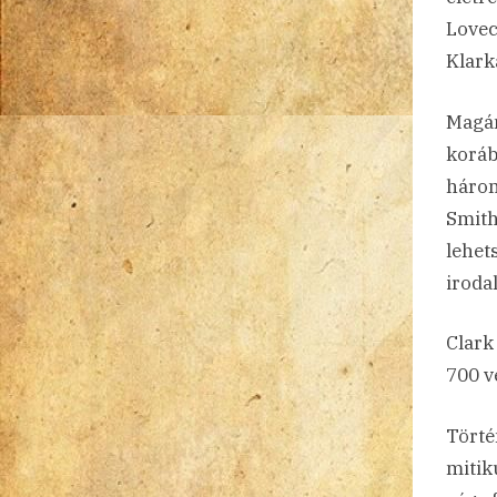
Lovec
Klark
Magán
koráb
három
Smith
lehet
iroda
Clark
700 v
Törté
mitik