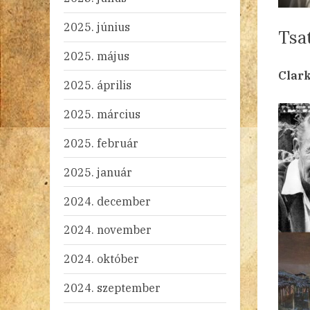
2025. június
Tsa
2025. május
By
Po
ad
20
Ni
Clar
2025. április
on
2025. március
2025. február
2025. január
2024. december
2024. november
2024. október
2024. szeptember