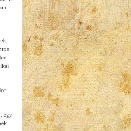
ban
nek
hton
den
ikai
int
, egy
nek