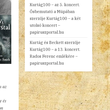
Kurtág100 – az 5. koncert.
Ősbemutató a Müpában
szerzője
Kurtág100 – a két
utolsó koncert –
papiruszportal.hu
Kurtág és Beckett
szerzője
Kurtág100 – a 13. koncert.
Rados Ferenc emlékére –
papiruszportal.hu
n az
y és
on