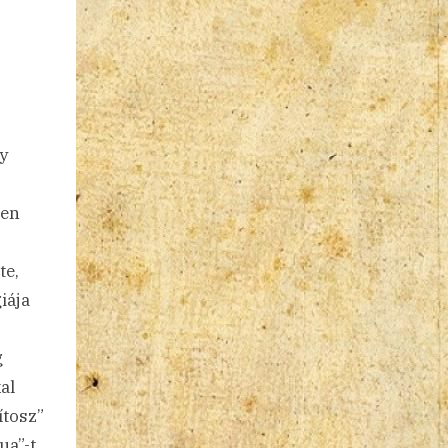
.
y
den
te,
iája
g
al
ítosz”
ua”-t.