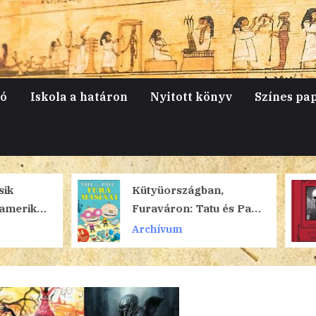
jó
Iskola a határon
Nyitott könyv
Színes pa
Kütyüországban,
A krimi
Furaváron: Tatu és Patu
gyöngysze
fura masinái
Archívum
Archívum