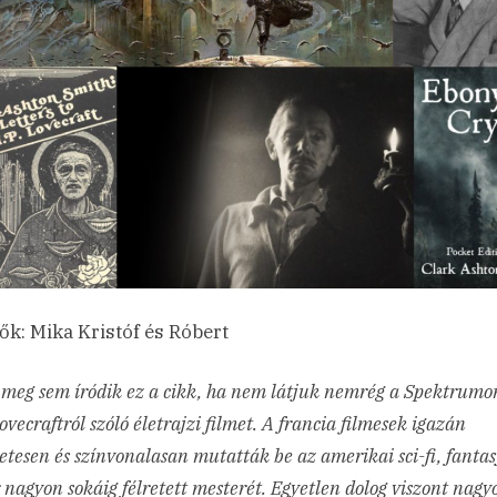
ők: Mika Kristóf és Róbert
meg sem íródik ez a cikk, ha nem látjuk nemrég a Spektrumo
Lovecraftról szóló életrajzi filmet. A francia filmesek igazán
etesen és színvonalasan mutatták be az amerikai sci-fi, fantas
 nagyon sokáig félretett mesterét. Egyetlen dolog viszont nagy