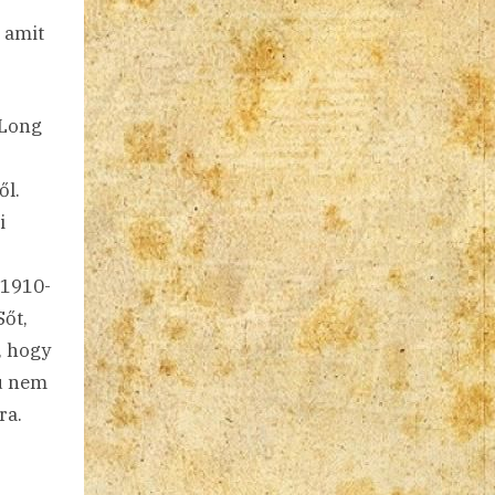
, amit
 Long
ől.
i
 1910-
Sőt,
, hogy
iú nem
ra.