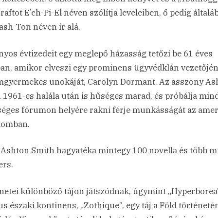
raftot E’ch-Pi-El néven szólítja leveleiben, ő pedig általá
ash-Ton néven ír alá.
yos évtizedeit egy meglepő házasság tetőzi be 61 éves
an, amikor elveszi egy prominens ügyvédklán vezetőjé
gyermekes unokáját, Carolyn Dormant. Az asszony As
 1961-es halála után is hűséges marad, és próbálja min
séges fórumon helyére rakni férje munkásságát az amer
lomban.
 Ashton Smith hagyatéka mintegy 100 novella és több m
ers.
netei különböző tájon játszódnak, úgymint „Hyperborea”
us északi kontinens, „Zothique”, egy táj a Föld történeté