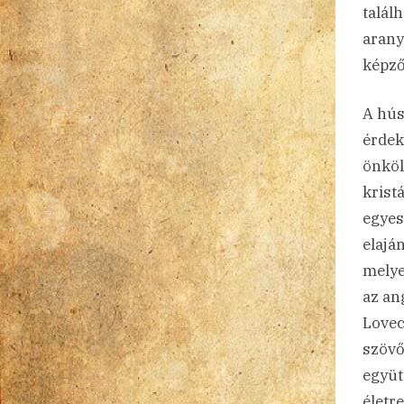
talál
arany
képző
A hús
érdek
önköl
krist
egyes
elajá
melye
az an
Lovec
szövő
együt
életr