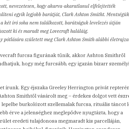
ott, nevezetesen, hogy akarva-akaratlanul elfelejtették
íteni egyik legjobb barátját, Clark Ashton Smitht. Mentségü
 a két író soha nem találkozott, barátságuk levelezés útján
ozott ki és maradt meg Lovecraft haláláig.
y pótlására született meg Clark Ashton Smith alábbi életrajza
vecraft furcsa figurának tűnik, akkor Ashton Smithről
dhatjuk, hogy még furcsább, egy igazán bizarr személy
et írunk. Egy éjszaka Greeley Herrington privát repteré
Ashton Smithtől vásárolt meg – érdekes dolgot vett észr
 lepelbe burkolózott szellemalak furcsa, rituális táncot le
ebb érve a jelenséghez meglepődve nyugtázta, hogy a
erület eredeti tulajdonosa megmaradt kis parcelláján,