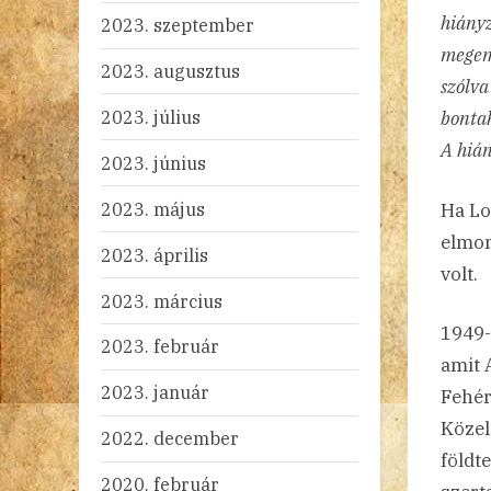
hiányz
2023. szeptember
megeml
2023. augusztus
szólva
2023. július
bontak
A hián
2023. június
2023. május
Ha Lo
elmon
2023. április
volt.
2023. március
1949-
2023. február
amit 
2023. január
Fehér
Közel
2022. december
földt
2020. február