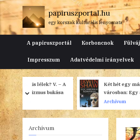
Skip
papiruszportal.hu
to
content
egy korszak kulturális lenyomata
A papiruszportál
Korboncnok
Fülvá
Impresszum
Adatvédelmi irányelvek
k? V. – A
Két hét egy másik
 bukása
városban: Egy amerikai
prev
next
Rómában
Archívum
Archívum