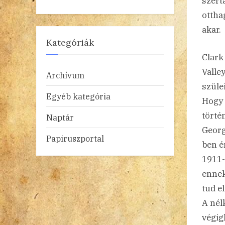
szert
otthag
akar.
Kategóriák
Clark
Valle
Archívum
szüle
Egyéb kategória
Hogy 
törté
Naptár
Georg
Papiruszportal
ben é
1911-
ennek
tud e
A nél
végig