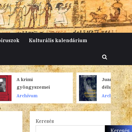
piruszok
Kulturális kalendárium
Toggle
search
form
Juan Marsé: Utolsó
mei
délutánok Teresával
Archívum
Keresés
Keresés