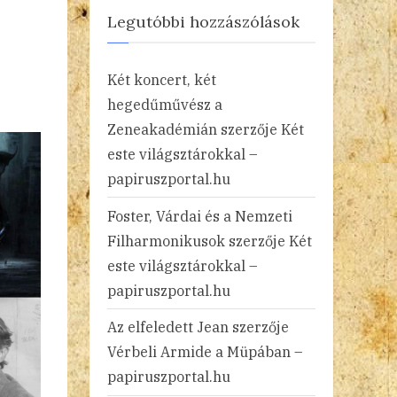
Legutóbbi hozzászólások
Két koncert, két
hegedűművész a
Zeneakadémián
szerzője
Két
este világsztárokkal –
papiruszportal.hu
Foster, Várdai és a Nemzeti
Filharmonikusok
szerzője
Két
este világsztárokkal –
papiruszportal.hu
Az elfeledett Jean
szerzője
Vérbeli Armide a Müpában –
papiruszportal.hu