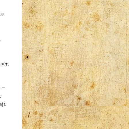
kre
.
iség
n –
e.
jt.