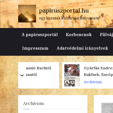
Skip
papiruszportal.hu
to
content
egy korszak kulturális lenyomata
A papiruszportál
Korboncnok
Fülvá
Impresszum
Adatvédelmi irányelvek
Bachtól
Gyárfás Endre:
Bakfark, Európa
prev
next
lantosa
Archívum
Archívum