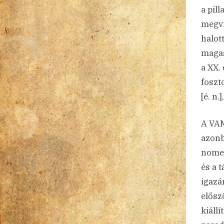
a pil
megvi
halot
magas
a XX. 
foszt
[é. n.
A VAM
azonb
nomen
és a 
igazá
elősz
kiáll