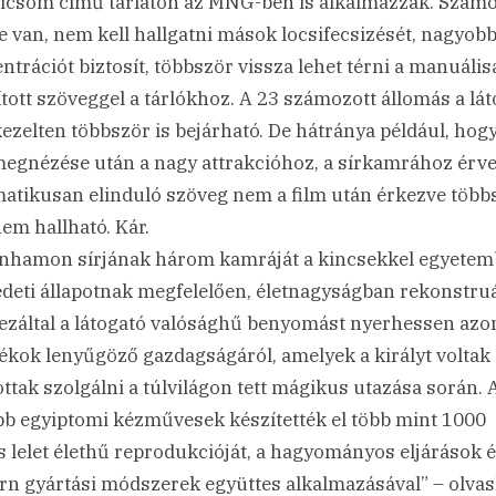
icsom című tárlaton az MNG-ben is alkalmazzák. Szám
e van, nem kell hallgatni mások locsifecsizését, nagyob
ntrációt biztosít, többször vissza lehet térni a manuáli
ított szöveggel a tárlókhoz. A 23 számozott állomás a lá
 kezelten többször is bejárható. De hátránya például, hogy
megnézése után a nagy attrakcióhoz, a sírkamrához érve
atikusan elinduló szöveg nem a film után érkezve több
em hallható. Kár.
nhamon sírjának három kamráját a kincsekkel egyete
edeti állapotnak megfelelően, életnagyságban rekonstruá
ezáltal a látogató valósághű benyomást nyerhessen azo
ékok lenyűgöző gazdagságáról, amelyek a királyt voltak
ottak szolgálni a túlvilágon tett mágikus utazása során. 
bb egyiptomi kézművesek készítették el több mint 1000
s lelet élethű reprodukcióját, a hagyományos eljárások é
n gyártási módszerek együttes alkalmazásával” – olva