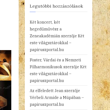
Legutóbbi hozzászólások
Két koncert, két
hegedűművész a
Zeneakadémián
szerzője
Két
este világsztárokkal –
papiruszportal.hu
Foster, Várdai és a Nemzeti
Filharmonikusok
szerzője
Két
este világsztárokkal –
papiruszportal.hu
Az elfeledett Jean
szerzője
Vérbeli Armide a Müpában –
papiruszportal.hu