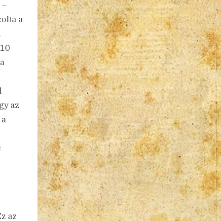
 –
olta a
.
–10
ja
d
gy az
 a
s
Ez az