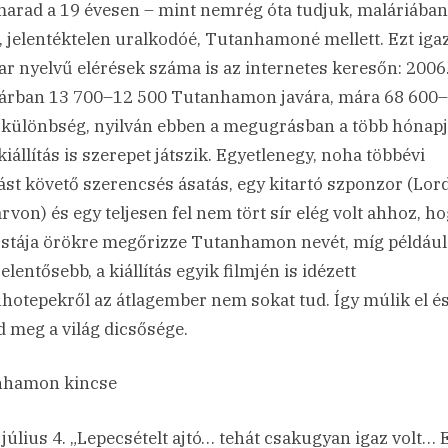
marad a 19 évesen – mint nemrég óta tudjuk, maláriában
t, jelentéktelen uralkodóé, Tutanhamoné mellett. Ezt igaz
r nyelvű elérések száma is az internetes keresőn: 2006
árban 13 700–12 500 Tutanhamon javára, mára 68 600
 különbség, nyilván ebben a megugrásban a több hónap
kiállítás is szerepet játszik. Egyetlenegy, noha többévi
rást követő szerencsés ásatás, egy kitartó szponzor (Lor
rvon) és egy teljesen fel nem tört sír elég volt ahhoz, ho
ostája örökre megőrizze Tutanhamon nevét, míg például
jelentősebb, a kiállítás egyik filmjén is idézett
otepekről az átlagember nem sokat tud. Így múlik el é
 meg a világ dicsősége.
nhamon kincse
 július 4. „Lepecsételt ajtó… tehát csakugyan igaz volt… 