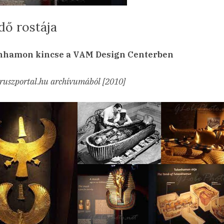
dő rostája
sted
Az
min
23.11.26.
hozzászólás
nhamon kincse a VAM Design Centerben
idő
rostája
ruszportal.hu archívumából [2010]
című
bejegyzéshez