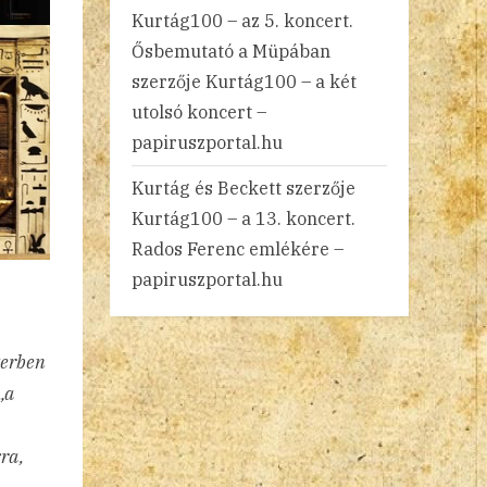
Kurtág100 – az 5. koncert.
Ősbemutató a Müpában
szerzője
Kurtág100 – a két
utolsó koncert –
papiruszportal.hu
Kurtág és Beckett
szerzője
Kurtág100 – a 13. koncert.
Rados Ferenc emlékére –
papiruszportal.hu
terben
„a
sra,