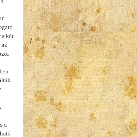
os
b
san
togató
 a két
 az
ször
mben
lták,
n
A
s a
sható