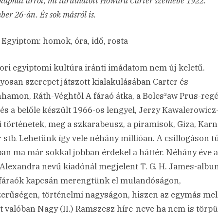
kaphat arról, mi tárulhatott Howard Carter szemébe 1922.
er 26-án. És sok másról is.
 Egyiptom: homok, óra, idő, rosta
ori egyiptomi kultúra iránti imádatom nem új keletű.
yosan szerepet játszott kialakulásában Carter és
hamon, Ráth-Véghtől A fáraó átka, a Boles³aw Prus-regé
 és a belőle készült 1966-os lengyel, Jerzy Kawalerowicz-
ai történetek, meg a szkarabeusz, a piramisok, Giza, Karn
 stb. Lehetünk így vele néhány millióan. A csillogáson t
an ma már sokkal jobban érdekel a háttér. Néhány éve 
 Alexandra nevű kiadónál megjelent T. G. H. James-albu
fáraók kapcsán merengtünk el mulandóságon,
erűségen, történelmi nagyságon, hiszen az egymás mel
ott valóban Nagy (II.) Ramszesz híre-neve ha nem is törpül