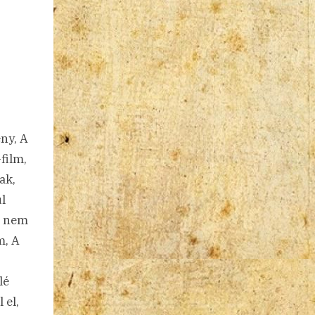
ny, A
film,
ak,
úl
a nem
m, A
lé
 el,