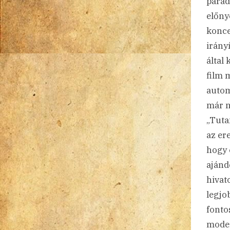
parad
előny
konce
irány
által
film 
autom
már n
„Tuta
az er
hogy 
ajánd
hivat
legjo
fonto
moder