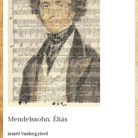
Mendelssohn: Éliás
By
Posted
a(z)
admin
2024.02.12.
Nincs hozzászólás
ismét Vashegyivel
on
Mendelssohn: