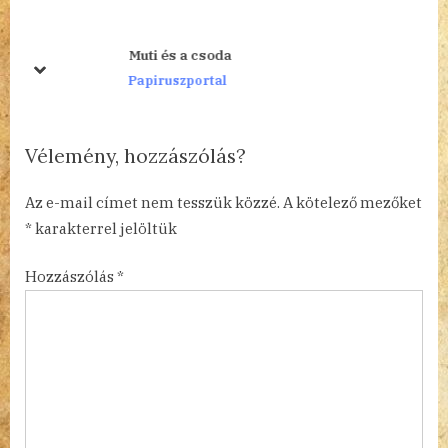
i
P
o
o
Muti és a csoda
u
s
prev
next
Papiruszportal
s
t
P
:
o
Vélemény, hozzászólás?
s
t
Az e-mail címet nem tesszük közzé.
A kötelező mezőket
:
*
karakterrel jelöltük
Hozzászólás
*