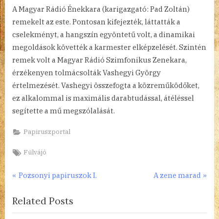
A Magyar Rádió Énekkara (karigazgató: Pad Zoltán)
remekelt az este. Pontosan kifejezték, láttatták a
cselekményt, a hangszín egyöntetű volt, a dinamikai
megoldások követték a karmester elképzelését. Szintén
remek volt a Magyar Rádió Szimfonikus Zenekara,
érzékenyen tolmácsolták Vashegyi György
értelmezését. Vashegyi összefogta a közreműködőket,
ez alkalommal is maximális darabtudással, átéléssel
segítette a mű megszólalását.
Papiruszportal
Tags:
Fülvájó
Bejegyzés
P
N
Pozsonyi papiruszok I.
A zene marad
r
e
navigáció
Related Posts
e
x
v
t