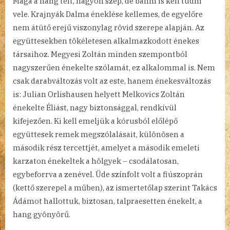
Maga a hang telt, nagyon szép, de bánni is kell tudni
vele. Krajnyák Dalma éneklése kellemes, de egyelőre
nem átütő erejű viszonylag rövid szerepe alapján. Az
együttesekben tökéletesen alkalmazkodott énekes
társaihoz. Megyesi Zoltán minden szempontból
nagyszerűen énekelte szólamát, ez alkalommal is. Nem
csak darabváltozás volt az este, hanem énekesváltozás
is: Julian Orlishausen helyett Melkovics Zoltán
énekelte Éliást, nagy biztonsággal, rendkívül
kifejezően. Ki kell emeljük a kórusból előlépő
együttesek remek megszólalásait, különösen a
második rész tercettjét, amelyet a második emeleti
karzaton énekeltek a hölgyek – csodálatosan,
egybeforrva a zenével. Üde színfolt volt a fiúszoprán
(kettő szerepel a műben), az ismertetőlap szerint Takács
Ádámot hallottuk, biztosan, talpraesetten énekelt, a
hang gyönyörű.