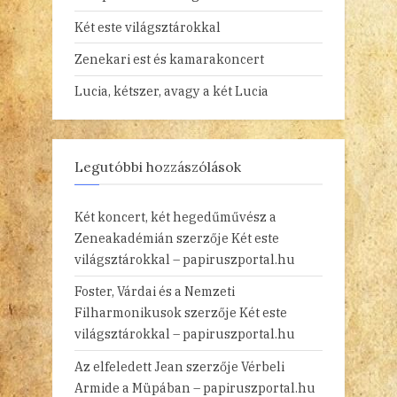
Két este világsztárokkal
Zenekari est és kamarakoncert
Lucia, kétszer, avagy a két Lucia
Legutóbbi hozzászólások
Két koncert, két hegedűművész a
Zeneakadémián
szerzője
Két este
világsztárokkal – papiruszportal.hu
Foster, Várdai és a Nemzeti
Filharmonikusok
szerzője
Két este
világsztárokkal – papiruszportal.hu
Az elfeledett Jean
szerzője
Vérbeli
Armide a Müpában – papiruszportal.hu