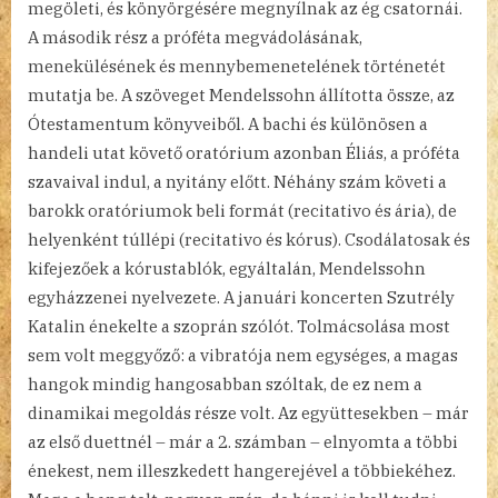
megöleti, és könyörgésére megnyílnak az ég csatornái.
A második rész a próféta megvádolásának,
menekülésének és mennybemenetelének történetét
mutatja be. A szöveget Mendelssohn állította össze, az
Ótestamentum könyveiből. A bachi és különösen a
handeli utat követő oratórium azonban Éliás, a próféta
szavaival indul, a nyitány előtt. Néhány szám követi a
barokk oratóriumok beli formát (recitativo és ária), de
helyenként túllépi (recitativo és kórus). Csodálatosak és
kifejezőek a kórustablók, egyáltalán, Mendelssohn
egyházzenei nyelvezete. A januári koncerten Szutrély
Katalin énekelte a szoprán szólót. Tolmácsolása most
sem volt meggyőző: a vibratója nem egységes, a magas
hangok mindig hangosabban szóltak, de ez nem a
dinamikai megoldás része volt. Az együttesekben – már
az első duettnél – már a 2. számban – elnyomta a többi
énekest, nem illeszkedett hangerejével a többiekéhez.