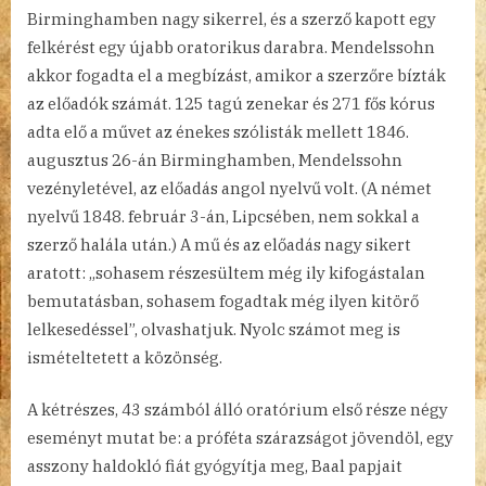
Birminghamben nagy sikerrel, és a szerző kapott egy
felkérést egy újabb oratorikus darabra. Mendelssohn
akkor fogadta el a megbízást, amikor a szerzőre bízták
az előadók számát. 125 tagú zenekar és 271 fős kórus
adta elő a művet az énekes szólisták mellett 1846.
augusztus 26-án Birminghamben, Mendelssohn
vezényletével, az előadás angol nyelvű volt. (A német
nyelvű 1848. február 3-án, Lipcsében, nem sokkal a
szerző halála után.) A mű és az előadás nagy sikert
aratott: „sohasem részesültem még ily kifogástalan
bemutatásban, sohasem fogadtak még ilyen kitörő
lelkesedéssel”, olvashatjuk. Nyolc számot meg is
ismételtetett a közönség.
A kétrészes, 43 számból álló oratórium első része négy
eseményt mutat be: a próféta szárazságot jövendöl, egy
asszony haldokló fiát gyógyítja meg, Baal papjait