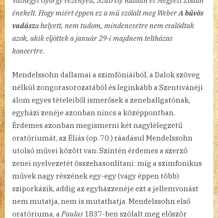
Vashegyi György vezényelt, Szutrély Katalin és Megyesi Zoltán
énekelt. Hogy miért éppen ez a mű szólalt meg Weber
A bűvös
vadász
a helyett, nem tudom, mindenesetre nem csalódtak
azok, akik eljöttek a január 29-i majdnem teltházas
koncertre.
Mendelssohn dallamai a szimfóniáiból, a Dalok szöveg
nélkül zongorasorozatából és leginkább a Szentivánéji
álom egyes tételeiből ismerősek a zenehallgatónak,
egyházi zenéje azonban nincs a középpontban.
Érdemes azonban megismerni két nagylélegzetű
oratóriumát, az Éliás (op. 70.) ráadásul Mendelssohn
utolsó művei között van. Szintén érdemes a szerző
zenei nyelvezetét összehasonlítani: míg a szimfonikus
művek nagy részének egy-egy (vagy éppen több)
sziporkázik, addig az egyházzenéje ezt a jellemvonást
nem mutatja, nem is mutathatja. Mendelssohn első
oratóriuma, a
Paulus
1837-ben szólalt meg először