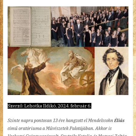
Éliás
bejegyzéshez
Szerző: Lehotka Ildikó, 2024. február 6.
Szinte napra pontosan 13 éve hangzott el Mendelssohn
Éliás
című oratóriuma a Művészetek Palotájában. Akkor is