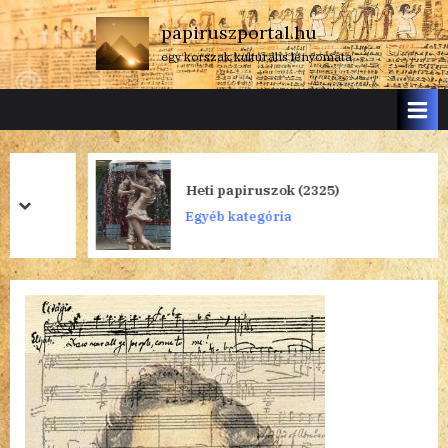
Skip
papiruszportal.hu
to
egy korszak kulturális lenyomata
content
Heti papiruszok (2325)
prev
next
Egyéb kategória