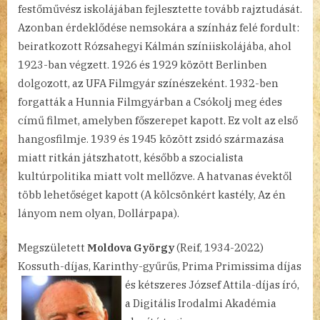
festőművész iskolájában fejlesztette tovább rajztudását.
Azonban érdeklődése nemsokára a színház felé fordult:
beiratkozott Rózsahegyi Kálmán színiiskolájába, ahol
1923-ban végzett. 1926 és 1929 között Berlinben
dolgozott, az UFA Filmgyár színészeként. 1932-ben
forgatták a Hunnia Filmgyárban a Csókolj meg édes
című filmet, amelyben főszerepet kapott. Ez volt az első
hangosfilmje. 1939 és 1945 között zsidó származása
miatt ritkán játszhatott, később a szocialista
kultúrpolitika miatt volt mellőzve. A hatvanas évektől
több lehetőséget kapott (A kölcsönkért kastély, Az én
lányom nem olyan, Dollárpapa).
Megszületett
Moldova György
(Reif, 1934-2022)
Kossuth-díjas, Karinthy-gyűrűs, Prima Primissima díjas
és kétszeres
József Attila-díjas író,
a Digitális Irodalmi Akadémia