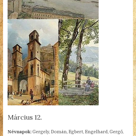
Március 12.
By
Posted
a(z)
admin
2023.03.12.
Nincs hozzászólás
Névnapok:
Gergely, Domán, Egbert, Engelhard, Gergő,
on
Március