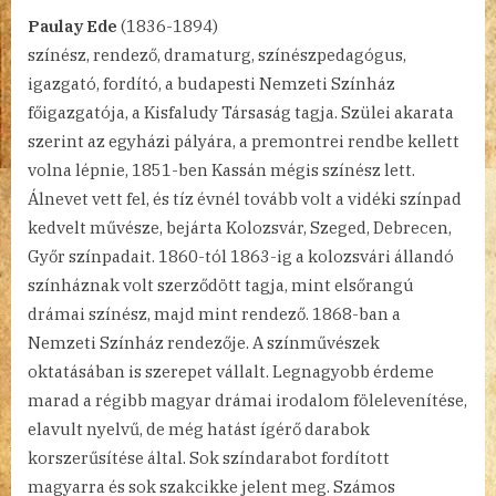
Paulay Ede
(1836-1894)
színész, rendező, dramaturg, színészpedagógus,
igazgató, fordító, a budapesti Nemzeti Színház
főigazgatója, a Kisfaludy Társaság tagja. Szülei akarata
szerint az egyházi pályára, a premontrei rendbe kellett
volna lépnie, 1851-ben Kassán mégis színész lett.
Álnevet vett fel, és tíz évnél tovább volt a vidéki színpad
kedvelt művésze, bejárta Kolozsvár, Szeged, Debrecen,
Győr színpadait. 1860-tól 1863-ig a kolozsvári állandó
színháznak volt szerződött tagja, mint elsőrangú
drámai színész, majd mint rendező. 1868-ban a
Nemzeti Színház rendezője. A színművészek
oktatásában is szerepet vállalt. Legnagyobb érdeme
marad a régibb magyar drámai irodalom fölelevenítése,
elavult nyelvű, de még hatást ígérő darabok
korszerűsítése által. Sok színdarabot fordított
magyarra és sok szakcikke jelent meg. Számos