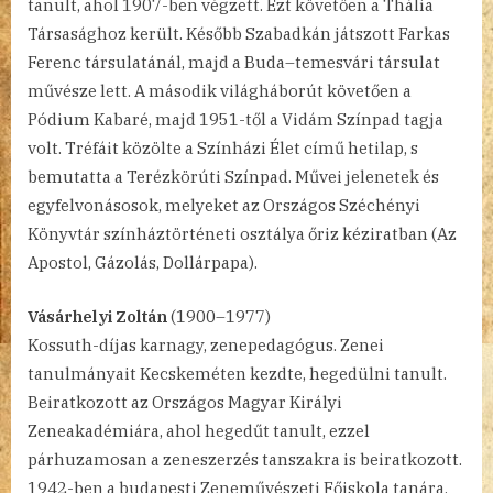
tanult, ahol 1907-ben végzett. Ezt követően a Thália
Társasághoz került. Később Szabadkán játszott Farkas
Ferenc társulatánál, majd a Buda–temesvári társulat
művésze lett. A második világháborút követően a
Pódium Kabaré, majd 1951-től a Vidám Színpad tagja
volt. Tréfáit közölte a Színházi Élet című hetilap, s
bemutatta a Terézkörúti Színpad. Művei jelenetek és
egyfelvonásosok, melyeket az Országos Széchényi
Könyvtár színháztörténeti osztálya őriz kéziratban (Az
Apostol, Gázolás, Dollárpapa).
Vásárhelyi Zoltán
(1900–1977)
Kossuth-díjas karnagy, zenepedagógus. Zenei
tanulmányait Kecskeméten kezdte, hegedülni tanult.
Beiratkozott az Országos Magyar Királyi
Zeneakadémiára, ahol hegedűt tanult, ezzel
párhuzamosan a zeneszerzés tanszakra is beiratkozott.
1942-ben a budapesti Zeneművészeti Főiskola tanára,