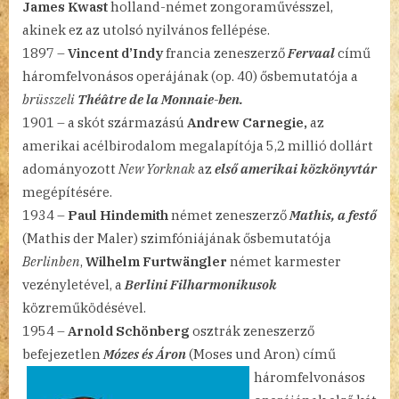
James Kwast
holland-német zongoraművésszel,
akinek ez az utolsó nyilvános fellépése.
1897 –
Vincent d’Indy
francia zeneszerző
Fervaal
című
háromfelvonásos operájának (op. 40) ősbemutatója a
brüsszeli
Théâtre de la Monnaie-ben.
1901 – a skót származású
Andrew Carnegie,
az
amerikai acélbirodalom megalapítója 5,2 millió dollárt
adományozott
New Yorknak
az
első amerikai közkönyvtár
megépítésére.
1934 –
Paul Hindemith
német zeneszerző
Mathis, a festő
(Mathis der Maler) szimfóniájának ősbemutatója
Berlinben
,
Wilhelm Furtwängler
német karmester
vezényletével, a
Berlini Filharmonikusok
közreműködésével.
1954 –
Arnold Schönberg
osztrák zeneszerző
befejezetlen
Mózes és Áron
(Moses und Aron) című
háromfelvonásos