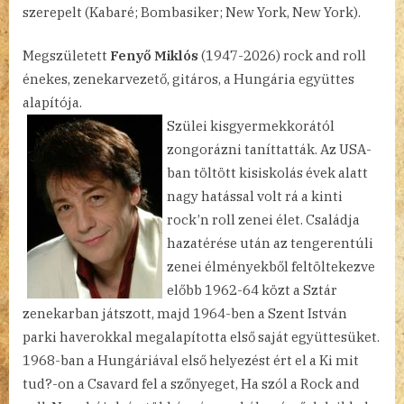
szerepelt (Kabaré; Bombasiker; New York, New York).
Megszületett
Fenyő Miklós
(1947-2026) rock and roll
énekes, zenekarvezető, gitáros, a Hungária együttes
alapítója.
Szülei kisgyermekkorától
zongorázni taníttatták. Az USA-
ban töltött kisiskolás évek alatt
nagy hatással volt rá a kinti
rock’n roll zenei élet. Családja
hazatérése után az tengerentúli
zenei élményekből feltöltekezve
előbb 1962-64 közt a Sztár
zenekarban játszott, majd 1964-ben a Szent István
parki haverokkal megalapította első saját együttesüket.
1968-ban a Hungáriával első helyezést ért el a Ki mit
tud?-on a Csavard fel a szőnyeget, Ha szól a Rock and