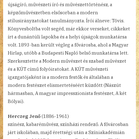
újságíró, művészeti író és művészettörténész, a
képzőművészetben elsősorban a modern
stílusirányzatokat tanulmányozta. Írói álneve: Tövis.
Könyvesboltba volt segéd, már ekkor verseket, cikkeket
írt a dunántúli lapokba és a helyi újságok munkatársa
volt. 1893-ban került végleg a fővárosba, ahol a Magyar
Hirlap, utóbb a Budapesti Napló belső munkatársa lett.
Szerkesztette a Modern művészet és szabad művészet
és a KÚT című folyóiratokat. A KÚT művészeti
igazgatójaként is a modern festők és általában a
modern festészet elismertetéséért küzdött (Nászút
hármasban, A magyar impresszionista festészet, A két
Bólyai).
Herczeg Jenő
(1886-1961)
színész, kabaréművész, színházi rendező. A fővárosban
járt iskolában, majd érettségi után a Színiakadémián