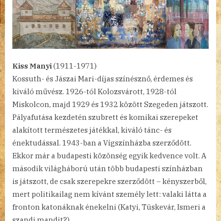
Kiss Manyi
(1911-1971)
Kossuth- és Jászai Mari-díjas színésznő, érdemes és
kiváló művész. 1926-tól Kolozsvárott, 1928-tól
Miskolcon, majd 1929 és 1932 között Szegeden játszott.
Pályafutása kezdetén szubrett és komikai szerepeket
alakított természetes játékkal, kiváló tánc- és
énektudással. 1943-ban a Vígszínházba szerződött.
Ekkor már a budapesti közönség egyik kedvence volt. A
második világháború után több budapesti színházban
is játszott, de csak szerepekre szerződött – kényszerből,
mert politikailag nem kívánt személy lett: valaki látta a
fronton katonáknak énekelni (Katyi, Tüskevár, Ismeri a
szandi mandit?).