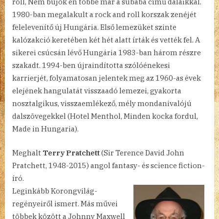
roll, Nem bújok én többé már a subába című dalaikkal.
1980-ban megalakult a rock and roll korszak zenéjét
felelevenítő új Hungária. Első lemezüket szinte
kalózakció keretében két hét alatt írták és vették fel. A
sikerei csúcsán lévő Hungária 1983-ban három részre
szakadt. 1994-ben újraindította szólóénekesi
karrierjét, folyamatosan jelentek meg az 1960-as évek
elejének hangulatát visszaadó lemezei, gyakorta
nosztalgikus, visszaemlékező, mély mondanivalójú
dalszövegekkel (Hotel Menthol, Minden kocka fordul,
Made in Hungaria).
Meghalt
Terry Pratchett
(Sir Terence David John
Pratchett, 1948-2015) angol fantasy- és science fiction-
író.
Leginkább Korongvilág-
regényeiről ismert. Más művei
többek között a Johnny Maxwell