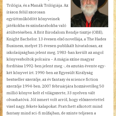
Trilógia, és a Manák Trilógiája. Az
íráson felül szorosan
együttműködött könyveinek
játékokba és színdarabokba való
átültetésében. A Brit Birodalom Rendje tisztje (OBE),
Knight Bachelor. 13 évesen első novellája, a The Hades
Business, melyet 15 évesen publikált hivatalosan, az
iskolaújságban jelent meg. 1983-ban került az angol
könyvesboltok polcaira – A mágia színe magyar
fordítása 1992-ben jelent meg -, és azután évente egy-
két könyvet írt. 1990-ben az Egyesült Királyság
bestseller szerzője, az év fantasy és science fiction
szerzője 1994-ben. 2007 februárjára hozzávetőleg 50
millió könyve kelt el világszerte, 33 nyelven vált
olvashatóvá. Jól ismert volt arról, hogy előszeretettel
visel nagy, fekete kalapokat. Pratchett alkotott mind
fantasy mind sci-fi műfajban, de szinte teljesen a