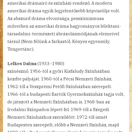
amerikai drámaíró és színházi rendező. A modern
amerikai dráma egyik legjelentősebb képviselője volt.
Az abszurd dráma elvontsága, pesszimizmusa
műveiben az amerikai dráma hagyományos lélektani-
társadalmi-természeti ábrázolásmódjának elemeivel
társul (Nem félünk a farkastól, Kényes egyensúly,
Tengertánc).
Lelkes Dalma
(1933–1980)
színésznő. 1956-tól a győri Kisfaludy Színházban
kezdte pályáját. 1960-tól a Pécsi Nemzeti Színház,
1962-től a Veszprémi Petőfi Színházban szerepelt.
1966-tól a budapesti Bartók Gyermekszínház tagja volt,
de játszott a Nemzeti Színházban is. 1968-ban az
Irodalmi Színpadon lépett fel. 1969-től a Szegedi
Nemzeti Színházhoz szerződött. 1972-től ismét
Budapesten szerepelt, előbb a Nemzeti Színház, majd