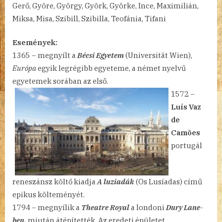
Gerő, Györe, György, Györk, Györke, Ince, Maximilián,
12.
Miksa, Misa, Szibill, Szibilla, Teofánia, Tifani
bejegyzéshez
Események:
1365 – megnyílt a
Bécsi Egyetem
(Universität Wien),
Európa
egyik legrégibb egyeteme, a német nyelvű
egyetemek
sorában az első.
1572 –
Luís Vaz
de
Camões
portugál
reneszánsz költő kiadja
A luziadák
(Os Lusíadas) című
epikus költeményét.
1794 – megnyílik a
Theatre Royal
a londoni
Dury Lane-
ben,
miután átépítették. Az eredeti épületet