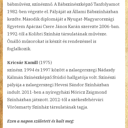
bábművész, színésznő. A Bábszínészképző Tanfolyamot
1982-ben végezte el. Pályáját az Állami Bábszínházban
kezdte. Második diplomáját a Nyugat-Magyarországi
Egyetem Apáczai Csere János Karán szerezte 2006-ban.
1992-től a Kolibri Színház társulatának művésze.
Önálló műsorokat is készít és rendezéssel is
foglalkozik.
Kricsár Kamill
(1975)
színész. 1994 és 1997 között a zalaegerszegi Nádasdy
Kálmán Színészképző Stúdió hallgatója volt. Színészi
pályája a zalaegerszegi Hevesi Sándor Színházban
indult. 2011-ben a nyíregyházi Móricz Zsigmond
Színházban játszott. 2012-től a székesfehérvári
Vörösmarty Színház társulatának tagja.
Ezen a napon született és halt meg: