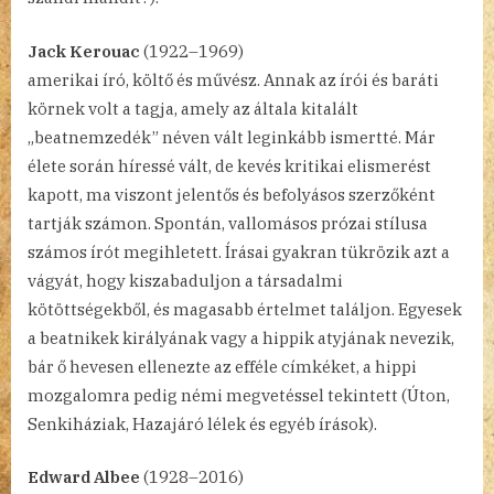
Jack Kerouac
(1922–1969)
amerikai író, költő és művész. Annak az írói és baráti
körnek volt a tagja, amely az általa kitalált
„beatnemzedék” néven vált leginkább ismertté. Már
élete során híressé vált, de kevés kritikai elismerést
kapott, ma viszont jelentős és befolyásos szerzőként
tartják számon. Spontán, vallomásos prózai stílusa
számos írót megihletett. Írásai gyakran tükrözik azt a
vágyát, hogy kiszabaduljon a társadalmi
kötöttségekből, és magasabb értelmet találjon. Egyesek
a beatnikek királyának vagy a hippik atyjának nevezik,
bár ő hevesen ellenezte az efféle címkéket, a hippi
mozgalomra pedig némi megvetéssel tekintett (Úton,
Senkiháziak, Hazajáró lélek és egyéb írások).
Edward Albee
(1928–2016)