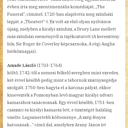
évben írta meg szentimentális komédiáját, „The
Funeral”, címmel. 1720-ban alapította meg színházi
lapját, a „Theatert”-t. Ez volt az első olyan nyilvános
újság, melyben a királyi színház, a Drury Lane mellett
más színházi eseményről is tájékoztatott (A keresztény
hős, Sir Roger de Coverley képcsarnoka, A régi Anglia
hétköznapjai).
Amade László
(1703-1764)
költő. 1742-től a nemesi felkelő seregben mint ezredes,
két évvel később pedig mint a tábornok szárnysegédje
szolgált. 1750-ben hagyta el a katonai pályát, ekkor
kinevezték a Pozsonyban levő magyar királyi udvari
kamarához tanácsosnak. Egy évvel később, 1751-ben
császári és királyi kamarás lett, e tisztségét haláláig
viselte. Legismertebb költeménye „A szép fényes
katonának…” című dal, amelyhez Arany János írt