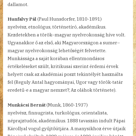
dallamot.
Hunfalvy Pál
(Paul Hunsdorfer, 1810-1891)
nyelvész, etnológus, történetíró, akadémikus.
Kezdetekben a török–magyar nyelvrokonság híve volt.
Ugyanakkor ő az első, aki Magyarországon a sumer–
magyar nyelvrokonság lehetőségét felvetette.
Munkássága a saját korában ellentmondásos
értékeléseket szült, kritikusai szerint érdemi érvek
helyett csak az akadémiai poszt tekintélyét használta
fel (Reguly Antal hagyományai, Ugor vagy török-tatár
eredetű-e a magyar nemzet?, Az oláhok története).
Munkácsi Bernát
(Munk, 1860-1937)
nyelvész, finnugrista, turkológus, orientalista,
néprajztudós, akadémikus. 1888 tavaszán indult Pápai
Károllyal vogul gyűjtőútjára. A manysikhoz érve útjaik