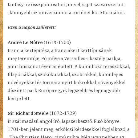
fantasy-re összpontosított, mivel, saját szavai szerint
„könnyebb az univerzumot a történet köré formálni”.
Ezen a napon született:
André Le Nôtre
(1613-1700)
francia kertépítész, a franciakert kerttípusának
megteremtője. Fő műve a Versailles-i kastély parkja,
amit huszonöt éven át épített. A különböző teraszokkal,
filagóriákkal, szökőkutakkal, szobrokkal, különleges
növényekkel és formára nyírt bokrokkal, sövényekkel
díszített park Európa egyik legszebb és legnagyobb
kertje lett.
Sir Richard Steele
(1672-1729)
ír származású angol író, lapszerkesztő. Első könyve
1701-ben jelent meg, erkölcsi kérdésekkel foglalkozó, a
„The Christian Hero” című műve. Még ugyanebben az