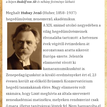
a képen
Rudolf von Alt
és néhány festménye látható
Meghalt
Hubay Jenő
(Huber, 1858–1937)
hegedűművész, zeneszerző, akadémikus.
A XIX. század utolsó negyedében a
világ hegedűművészeinek
élvonalába tartozott: a hetvenes
évek végétől évtizedeken át
sorozatosan aratta sikereit
Európa-szerte. Jelentős
elismerést vívott ki
kamaramuzsikusként is.
Zenepedagógusként is kiváló eredményeket ért el, 23
évesen került az előkelő Brüsszeli Konzervatórium
hegedű tanszakának élére. Nagy elismerés volt
számára, hogy Liszt meghívta az általa szervezett
zeneakadémiai matinékra, melyeken rendszerint csak
ő maga, illetve tanítványai léptek fel. Nem hanyagolta el