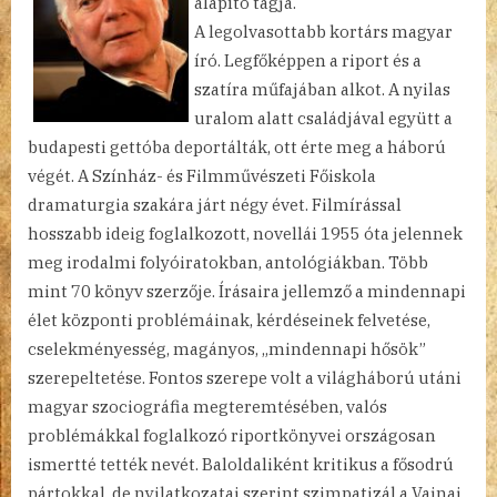
alapító tagja.
A legolvasottabb kortárs magyar
író. Legfőképpen a riport és a
szatíra műfajában alkot. A nyilas
uralom alatt családjával együtt a
budapesti gettóba deportálták, ott érte meg a háború
végét. A Színház- és Filmművészeti Főiskola
dramaturgia szakára járt négy évet. Filmírással
hosszabb ideig foglalkozott, novellái 1955 óta jelennek
meg irodalmi folyóiratokban, antológiákban. Több
mint 70 könyv szerzője. Írásaira jellemző a mindennapi
élet központi problémáinak, kérdéseinek felvetése,
cselekményesség, magányos, „mindennapi hősök”
szerepeltetése. Fontos szerepe volt a világháború utáni
magyar szociográfia megteremtésében, valós
problémákkal foglalkozó riportkönyvei országosan
ismertté tették nevét. Baloldaliként kritikus a fősodrú
pártokkal, de nyilatkozatai szerint szimpatizál a Vajnai