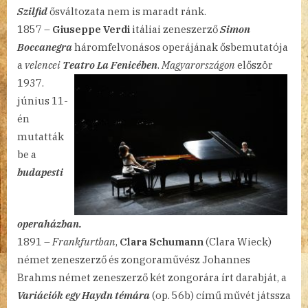
Szilfid
ősváltozata nem is maradt ránk.
1857 –
Giuseppe Verdi
itáliai zeneszerző
Simon
Boccanegra
háromfelvonásos operájának ősbemutatója
a
velencei
Teatro
La Fenicében
.
Magyarországon
először
1937.
június 11-
én
mutatták
be a
budapesti
operaházban.
1891 –
Frankfurtban
,
Clara Schumann
(Clara Wieck)
német zeneszerző és zongoraművész Johannes
Brahms német zeneszerző két zongorára írt darabját, a
Variációk egy Haydn témára
(op. 56b) című művét játssza