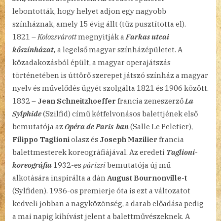
lebontották, hogy helyet adjon egy nagyobb
színháznak, amely 15 évig állt (tűz pusztította el).
1821 –
Kolozsvárott
megnyitják a
Farkas utcai
kőszínházat,
a legelső magyar színházépületet. A
közadakozásból épült, a magyar operajátszás
történetében is úttörő szerepet játszó színház a magyar
nyelv és művelődés ügyét szolgálta 1821 és 1906 között.
1832 –
Jean Schneitzhoeffer
francia zeneszerző
La
Sylphide
(Szilfid) című kétfelvonásos balettjének első
bemutatója az
Opéra de Paris-ban
(Salle Le Peletier),
Filippo Taglioni
olasz és
Joseph Mazilier
francia
balettmesterek koreográfiájával. Az eredeti
Taglioni-
koreográfia
1932-es
párizsi
bemutatója új mű
alkotására inspirálta a dán
August Bournonville-t
(Sylfiden). 1936-os premierje óta is ezt a változatot
kedveli jobban a nagyközönség, a darab előadása pedig
a mai napig kihívást jelent a balettművészeknek. A