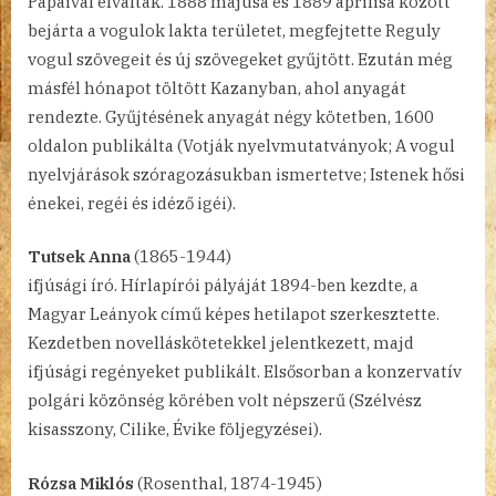
Pápaival elváltak. 1888 májusa és 1889 áprilisa között
bejárta a vogulok lakta területet, megfejtette Reguly
vogul szövegeit és új szövegeket gyűjtött. Ezután még
másfél hónapot töltött Kazanyban, ahol anyagát
rendezte. Gyűjtésének anyagát négy kötetben, 1600
oldalon publikálta (Votják nyelvmutatványok; A vogul
nyelvjárások szóragozásukban ismertetve; Istenek hősi
énekei, regéi és idéző igéi).
Tutsek Anna
(1865-1944)
ifjúsági író. Hírlapírói pályáját 1894-ben kezdte, a
Magyar Leányok című képes hetilapot szerkesztette.
Kezdetben novelláskötetekkel jelentkezett, majd
ifjúsági regényeket publikált. Elsősorban a konzervatív
polgári közönség körében volt népszerű (Szélvész
kisasszony, Cilike, Évike följegyzései).
Rózsa Miklós
(Rosenthal, 1874-1945)