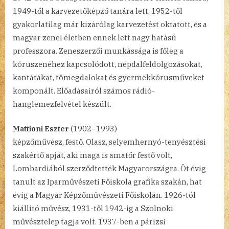
1949-től a karvezetőképző tanára lett. 1952-től
gyakorlatilag már kizárólag karvezetést oktatott, és a
magyar zenei életben ennek lett nagy hatású
professzora. Zeneszerzői munkássága is főleg a
kóruszenéhez kapcsolódott, népdalfeldolgozásokat,
kantátákat, tömegdalokat és gyermekkórusműveket
komponált. Előadásairól számos rádió-
hanglemezfelvétel készült.
Mattioni Eszter
(1902–1993)
képzőművész, festő. Olasz, selyemhernyó-tenyésztési
szakértő apját, aki maga is amatőr festő volt,
Lombardiából szerződtették Magyarországra. Öt évig
tanult az Iparművészeti Főiskola grafika szakán, hat
évig a Magyar Képzőművészeti Főiskolán. 1926-tól
kiállító művész, 1931-től 1942-ig a Szolnoki
művésztelep tagja volt. 1937-ben a párizsi