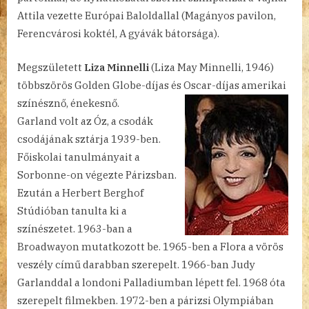
Attila vezette Európai Baloldallal (Magányos pavilon,
Ferencvárosi koktél, A gyávák bátorsága).
Megszületett
Liza Minnelli
(Liza May Minnelli, 1946)
többszörös Golden Globe-díjas és Oscar-díjas amerikai
színésznő,
énekesnő.
Garland volt az Óz, a csodák
csodájának sztárja 1939-ben.
Főiskolai tanulmányait a
Sorbonne-on végezte Párizsban.
Ezután a Herbert Berghof
Stúdióban tanulta ki a
színészetet. 1963-ban a
Broadwayon mutatkozott be. 1965-ben a Flora a vörös
veszély című darabban szerepelt. 1966-ban Judy
Garlanddal a londoni Palladiumban lépett fel. 1968 óta
szerepelt filmekben. 1972-ben a párizsi Olympiában