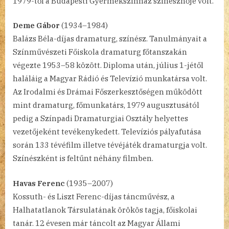
1979-től a Budapesti Gyermekszínház színésznője volt.
Deme Gábor
(1934–1984)
Balázs Béla-díjas dramaturg, színész. Tanulmányait a
Színművészeti Főiskola dramaturg főtanszakán
végezte 1953–58 között. Diploma után, július 1-jétől
haláláig a Magyar Rádió és Televízió munkatársa volt.
Az Irodalmi és Drámai Főszerkesztőségen működött
mint dramaturg, főmunkatárs, 1979 augusztusától
pedig a Színpadi Dramaturgiai Osztály helyettes
vezetőjeként tevékenykedett. Televíziós pályafutása
során 133 tévéfilm illetve tévéjáték dramaturgja volt.
Színészként is feltűnt néhány filmben.
Havas Ferenc
(1935–2007)
Kossuth- és Liszt Ferenc-díjas táncművész, a
Halhatatlanok Társulatának örökös tagja, főiskolai
tanár. 12 évesen már táncolt az Magyar Állami