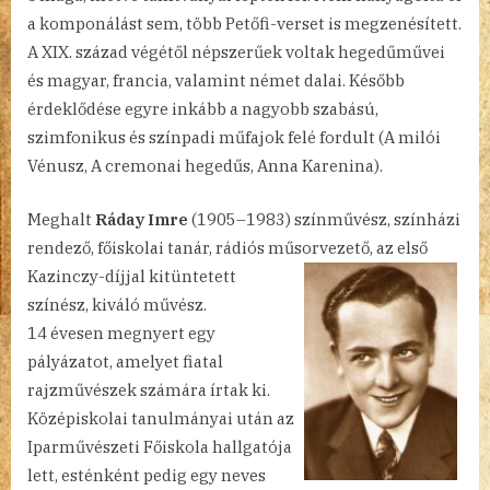
a komponálást sem, több Petőfi-verset is megzenésített.
A XIX. század végétől népszerűek voltak hegedűművei
és magyar, francia, valamint német dalai. Később
érdeklődése egyre inkább a nagyobb szabású,
szimfonikus és színpadi műfajok felé fordult (A milói
Vénusz, A cremonai hegedűs, Anna Karenina).
Meghalt
Ráday Imre
(1905–1983) színművész, színházi
rendező, főiskolai tanár, rádiós műsorvezető, az első
Kazinczy-
díjjal kitüntetett
színész, kiváló művész.
14 évesen megnyert egy
pályázatot, amelyet fiatal
rajzművészek számára írtak ki.
Középiskolai tanulmányai után az
Iparművészeti Főiskola hallgatója
lett, esténként pedig egy neves