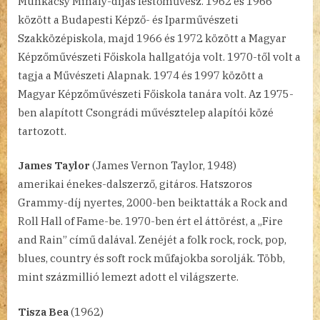
Munkácsy Mihály-díjas festőművész. 1962 és 1966
között a Budapesti Képző- és Iparművészeti
Szakközépiskola, majd 1966 és 1972 között a Magyar
Képzőművészeti Főiskola hallgatója volt. 1970-től volt a
tagja a Művészeti Alapnak. 1974 és 1997 között a
Magyar Képzőművészeti Főiskola tanára volt. Az 1975-
ben alapított Csongrádi művésztelep alapítói közé
tartozott.
James Taylor
(James Vernon Taylor, 1948)
amerikai énekes-dalszerző, gitáros. Hatszoros
Grammy-díj nyertes, 2000-ben beiktatták a Rock and
Roll Hall of Fame-be. 1970-ben ért el áttörést, a „Fire
and Rain” című dalával. Zenéjét a folk rock, rock, pop,
blues, country és soft rock műfajokba sorolják. Több,
mint százmillió lemezt adott el világszerte.
Tisza Bea
(1962)