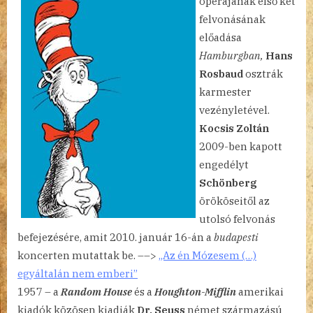
operájának első két
felvonásának
előadása
Hamburgban,
Hans
Rosbaud
osztrák
karmester
vezényletével.
Kocsis Zoltán
2009-ben kapott
engedélyt
Schönberg
örököseitől az
utolsó felvonás
befejezésére, amit 2010. január 16-án a
budapesti
koncerten mutattak be. ––>
„Az én Mózesem (…)
egyáltalán nem emberi”
1957 – a
Random House
és a
Houghton-Mifflin
amerikai
kiadók közösen kiadják
Dr. Seuss
német származású