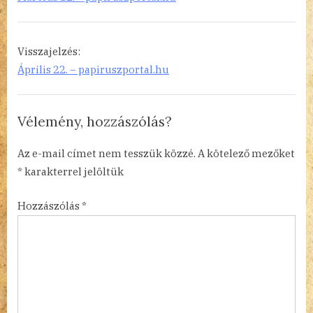
Menuhin”
Visszajelzés:
Április 22. – papiruszportal.hu
Vélemény, hozzászólás?
Az e-mail címet nem tesszük közzé.
A kötelező mezőket
*
karakterrel jelöltük
Hozzászólás
*