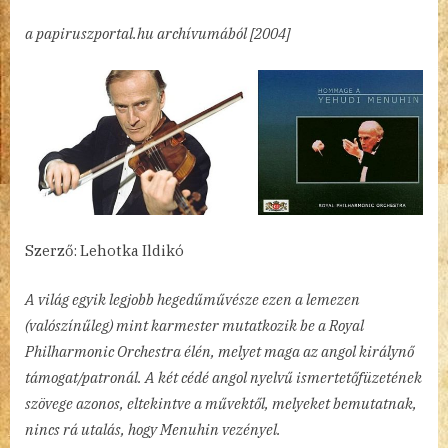
Yehudi
a papiruszportal.hu archívumából [2004]
Menuhin
című
bejegyzéshez
Szerző: Lehotka Ildikó
A világ egyik legjobb hegedűművésze ezen a lemezen
(valószínűleg) mint karmester mutatkozik be a Royal
Philharmonic Orchestra élén, melyet maga az angol királynő
támogat/patronál. A két cédé angol nyelvű ismertetőfüzetének
szövege azonos, eltekintve a művektől, melyeket bemutatnak,
nincs rá utalás, hogy Menuhin vezényel.