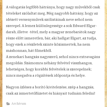
A válogatás legfőbb hátránya, hogy nagy művekből csak
tételeket szólaltat meg. Még nagyobb hátrány, hogy az
idézett versenyművek szólistáinak neve sehol nem
szerepel. A lemez különlegessége a sok Edward Elgar-
darab, illetve -tétel, mely a magyar zenebarátok nagy
része előtt ismeretlen, bár, aki hallgat Elgart, az tudja,
hogy ezek a részletek szinte közismertek, ha nem
máshonnan, hát filmekből.
A zenekari hangzás nagyszerű, sehol nincs extravagáns
megoldás. Számomra néhány felvétel visszhangos,
lehetséges, hogy korábbi felvételek is szerepelnek;
nincs megadva a rögzítések időpontja és helye.
Nagyon ízléses a borító kivitelezése, szép a hangzás,
csak az ismertetőfüzetet és hiányait tudnám feledni!
Archívum