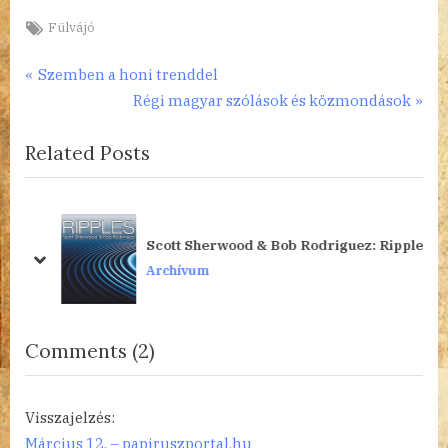
Tags:
Fülvájó
Bejegyzés
P
Szemben a honi trenddel
r
N
Régi magyar szólások és közmondások
navigáció
e
e
Related Posts
v
x
i
t
o
P
u
o
Scott Sherwood & Bob Rodriguez: Ripples
s
s
prev
next
Archívum
P
t
o
:
s
on
Comments
(2)
t
“Hommage
:
a
Visszajelzés:
Yehudi
Március 12. – papiruszportal.hu