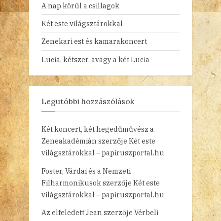
A nap körül a csillagok
Két este világsztárokkal
Zenekari est és kamarakoncert
Lucia, kétszer, avagy a két Lucia
Legutóbbi hozzászólások
Két koncert, két hegedűművész a
Zeneakadémián
szerzője
Két este
világsztárokkal – papiruszportal.hu
Foster, Várdai és a Nemzeti
Filharmonikusok
szerzője
Két este
világsztárokkal – papiruszportal.hu
Az elfeledett Jean
szerzője
Vérbeli