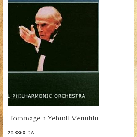
Hommage a Yehudi Menuhin
By
Posted
Hommage
admin
2023.04.22.
2 hozzászólás
20.3363-GA
on
a