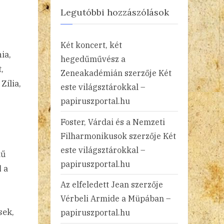
Legutóbbi hozzászólások
Két koncert, két
ia,
hegedűművész a
,
Zeneakadémián
szerzője
Két
Zília,
este világsztárokkal –
papiruszportal.hu
Foster, Várdai és a Nemzeti
Filharmonikusok
szerzője
Két
este világsztárokkal –
mű
papiruszportal.hu
l
a
Az elfeledett Jean
szerzője
Vérbeli Armide a Müpában –
sek,
papiruszportal.hu