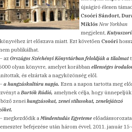
újságíró élesen táma
Csoóri Sándort, Dur
Miklós
New Yorkban
megjelent,
Kutyaszorí
könyvéhez írt előszava miatt. Ezt követően
Csoóri
hoss
 nem publikálhat.
– az
Országos Széchényi Könyvtárban
feloldják a tilalmat
t
5000 olyan könyvre, amelyet korábban
ellenséges iroda
ánítottak, és elzártak a nagyközönség elől.
 –
a hangzáskultúra napja.
Ezen a napon tartotta meg elő
zvényt a
Bartók Rádió,
amelynek célja, hogy ünnepeljük
böző zenei
hangzásokat, zenei stílusokat, zenelejátszó
zöket.
– megkezdődik a
Mindentudás Egyeteme
előadássorozata
zemeszter befejezése után három évvel, 2011. január 15