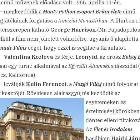
 című művének előadása volt 1966. április 11-én.
– megkezdődik a
Monty Python csoport Brian élete
című
ígjátékának forgatása a
tunéziai
Monastirban.
A filmben r
terszerepen látható
George Harrison
(Mr. Papadopolou
lkül a film nem jöhetett volna létre, ugyanis ő alapította 
made Films
céget, hogy ezzel is segítse a társulatot.
 –
Valentina Kozlova
és férje,
Leonyid,
az orosz
Bolsoj 
sai egy turné alkalmával az
Egyesült Államokba
disszidál 
es, Kalifornia).
– leváltják
Kulin Ferencet,
a
Mozgó Világ
című folyóirat
rkesztőjét. Rövidesen aláírásgyűjtés kezdődik az
egyetemeken és
értelmiségi körökben
döntés elleni tiltakoz
Az
Élet és Irodalom
hasábjain
Hajdú Ján