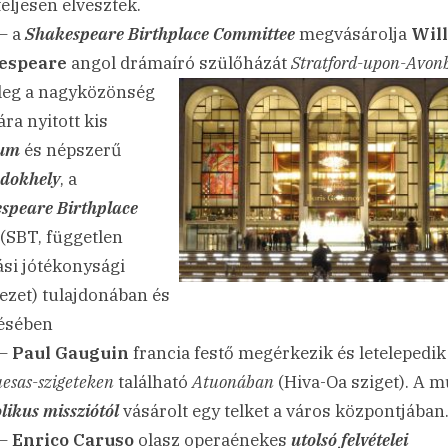
teljesen elvesztek.
– a
Shakespeare Birthplace Committee
megvásárolja
Wil
espeare
angol drámaíró szülőházát
Stratford-upon-Avon
leg a nagyközönség
ra nyitott kis
eum
és népszerű
dokhely
, a
speare Birthplace
(SBT, független
ási jótékonysági
ezet) tulajdonában és
ésében
 –
Paul Gauguin
francia festő megérkezik és letelepedik
esas-szigeteken
található
Atuonában
(Hiva-Oa sziget). A 
likus missziótól
vásárolt egy telket a város központjában
 –
Enrico Caruso
olasz operaénekes
utolsó felvételei