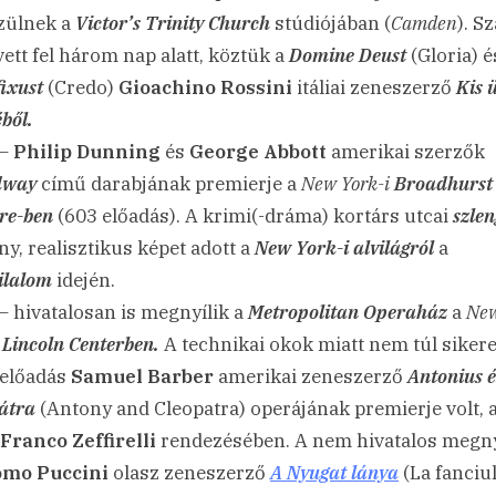
zülnek a
Victor’s Trinity Church
stúdiójában (
Camden
). S
 vett fel három nap alatt, köztük a
Domine Deust
(Gloria) é
fixust
(Credo)
Gioachino Rossini
itáliai zeneszerző
Kis 
ből.
 –
Philip Dunning
és
George Abbott
amerikai szerzők
dway
című darabjának premierje a
New York-i
Broadhurst
re-ben
(603 előadás). A krimi(-dráma) kortárs utcai
szlen
y, realisztikus képet adott a
New York-i alvilágról
a
tilalom
idején.
– hivatalosan is megnyílik a
Metropolitan Operaház
a
Ne
Lincoln Centerben.
A technikai okok miatt nem túl siker
 előadás
Samuel Barber
amerikai zeneszerző
Antonius é
átra
(Antony and Cleopatra) operájának premierje volt, 
Franco Zeffirelli
rendezésében. A nem hivatalos megn
omo Puccini
olasz zeneszerző
A Nyugat lánya
(La fanciul