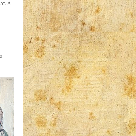
at. A
n