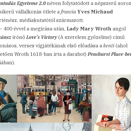
ntudás Egyeteme 2.0
néven folytatódott a népszerű soroz
sikerű vállalkozás ötlete a
francia
Yves Michaud
ténész, médiakutatótól származott.
– 400 évvel a megírása után,
Lady Mary Wroth
angol
zánsz
írónő
Love’s Victory
(A szerelem győzelme) című
vonásos, verses vígjátékának első előadása a
kenti
(ahol
hetően Wroth 1618-ban írta a darabot)
Penshurst Place-be
iában).