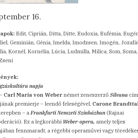
ptember 16.
sted
a(z)
min
23.09.16.
ncs hozzászólás
apok:
Edit, Ciprián, Ditta, Ditte, Eudoxia, Eufémia, Eugén
Szeptember
iel, Geminián, Génia, Imelda, Imodzsen, Imogén, Jozafát
16.
ia, Kornél, Kornélia, Lúcia, Ludmilla, Milica, Som, Soma, 
bejegyzéshez
 Zseni
ények:
gzáskultúra napja
 –
Carl Maria von Weber
német zeneszerző
Silvana
cí
jának premierje – leendő feleségével,
Carone Brandtta
erepben – a
Frankfurti Nemzeti Színházban
(Rajnai
deráció). Ez a legkorábbi
Weber-opera,
amely teljes
jában fennmaradt, a régebbi operaművei vagy töredéke