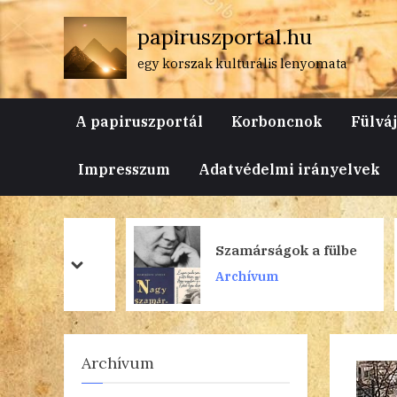
Skip
papiruszportal.hu
to
content
egy korszak kulturális lenyomata
A papiruszportál
Korboncnok
Fülvá
Impresszum
Adatvédelmi irányelvek
n
Szamárságok a fülbe
prev
next
Archívum
Archívum