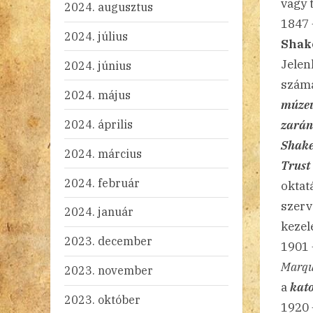
vagy 
2024. augusztus
1847 
2024. július
Shak
Jelen
2024. június
számá
2024. május
múz
2024. április
zarán
Shake
2024. március
Trust
2024. február
oktat
szerv
2024. január
kezel
2023. december
1901
Marqu
2023. november
a
kato
2023. október
1920