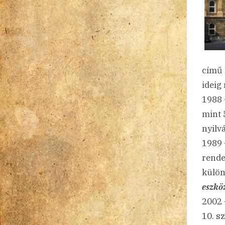
című 
ideig
1988 
mint 
nyilv
1989
rende
külön
eszkö
2002 
10. s