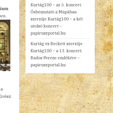
Kurtág100 – az 5. koncert.
liam
Ősbemutató a Müpában
ben.
szerzője
Kurtág100 – a két
utolsó koncert –
papiruszportal.hu
Kurtág és Beckett
szerzője
Kurtág100 – a 13. koncert.
Rados Ferenc emlékére –
papiruszportal.hu
 a
művész
.