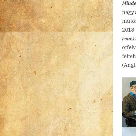
Minde
nagy 
műtör
2018 
renes
ötfel
felte
(Angl