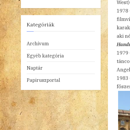
West)
1978 
filmv
Kategóriák
karak
aki né
Archívum
Hand
1979
Egyéb kategória
tánco
Naptár
Angel
1983 
Papiruszportal
fősze