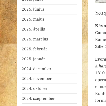
2025. június
Sze
2025. május
By
Po
ad
20
Ni
Névn
2025. április
on
Gamál
2025. március
Kamél
Zille,
2025. február
2025. január
Esem
A han
2024. december
1810
2024. november
operá
címsz
2024. október
Konfö
2024. szeptember
formá