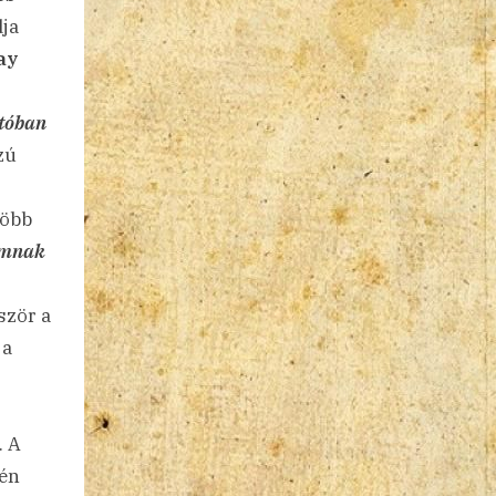
dja
ay
tóban
zú
öbb
lomnak
ször a
 a
. A
-én