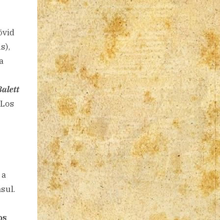
övid
s),
a
Balett
(Los
 a
ásul.
os