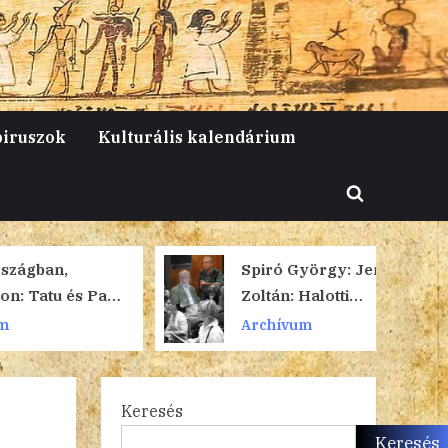
piruszok
Kulturális kalendárium
Toggle
search
form
an,
Spiró György: Jeney
tu és Patu
Zoltán: Halotti
szertartás
Archívum
Keresés
Keresés