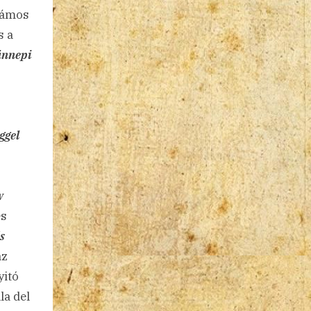
zámos
s a
ünnepi
ggel
w
es
s
az
yitó
la del