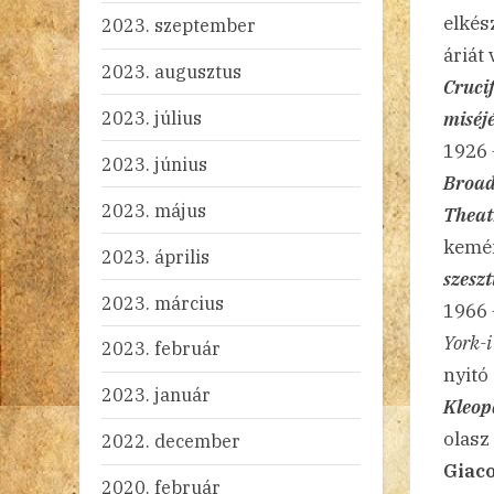
elkés
2023. szeptember
áriát
2023. augusztus
Cruci
2023. július
miséjé
1926
2023. június
Broa
2023. május
Theat
kemén
2023. április
szesz
2023. március
1966 
York-i
2023. február
nyitó
2023. január
Kleop
olasz
2022. december
Giac
2020. február