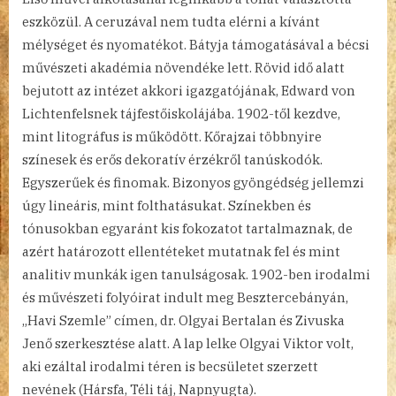
eszközül. A ceruzával nem tudta elérni a kívánt
mélységet és nyomatékot. Bátyja támogatásával a bécsi
művészeti akadémia növendéke lett. Rövid idő alatt
bejutott az intézet akkori igazgatójának, Edward von
Lichtenfelsnek tájfestőiskolájába. 1902-től kezdve,
mint litográfus is működött. Kőrajzai többnyire
színesek és erős dekoratív érzékről tanúskodók.
Egyszerűek és finomak. Bizonyos gyöngédség jellemzi
úgy lineáris, mint folthatásukat. Színekben és
tónusokban egyaránt kis fokozatot tartalmaznak, de
azért határozott ellentéteket mutatnak fel és mint
analitiv munkák igen tanulságosak. 1902-ben irodalmi
és művészeti folyóirat indult meg Besztercebányán,
„Havi Szemle” címen, dr. Olgyai Bertalan és Zivuska
Jenő szerkesztése alatt. A lap lelke Olgyai Viktor volt,
aki ezáltal irodalmi téren is becsületet szerzett
nevének (Hársfa, Téli táj, Napnyugta).