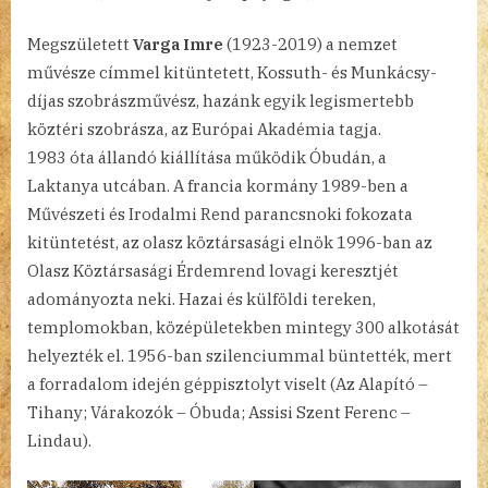
Megszületett
Varga Imre
(1923-2019) a nemzet
művésze címmel kitüntetett, Kossuth- és Munkácsy-
díjas szobrászművész, hazánk egyik legismertebb
köztéri szobrásza, az Európai Akadémia tagja.
1983 óta állandó kiállítása működik Óbudán, a
Laktanya utcában. A francia kormány 1989-ben a
Művészeti és Irodalmi Rend parancsnoki fokozata
kitüntetést, az olasz köztársasági elnök 1996-ban az
Olasz Köztársasági Érdemrend lovagi keresztjét
adományozta neki. Hazai és külföldi tereken,
templomokban, középületekben mintegy 300 alkotását
helyezték el. 1956-ban szilenciummal büntették, mert
a forradalom idején géppisztolyt viselt (Az Alapító –
Tihany; Várakozók – Óbuda; Assisi Szent Ferenc –
Lindau).