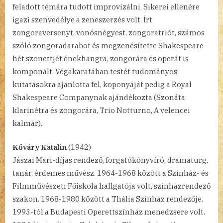
feladott témára tudott improvizálni. Sikerei ellenére
igazi szenvedélye a zeneszerzés volt. Írt
zongoraversenyt, vonósnégyest, zongoratriót, számos
szóló zongoradarabot és megzenésítette Shakespeare
hét szonettjét énekhangra, zongorára és operát is
komponált. Végakaratában testét tudományos
kutatásokra ajánlotta fel, koponyáját pedig a Royal
Shakespeare Companynak ajándékozta (Szonáta
klarinétra és zongorára, Trio Notturno, A velencei
kalmár).
Kőváry Katalin
(1942)
Jászai Mari-díjas rendező, forgatókönyvíró, dramaturg,
tanár, érdemes művész. 1964-1968 között a Színház- és
Filmművészeti Főiskola hallgatója volt, színházrendező
szakon. 1968-1980 között a Thália Színház rendezője.
1993-tól a Budapesti Operettszínház menedzsere volt.