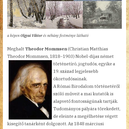
a képen
Olgyai Viktor
és néhány festménye látható
Meghalt
Theodor Mommsen
(Christian Matthias
Theodor Mommsen, 1818–1903) Nobel-díjas német
történetíró,
jogtudós, egyike a
19. század legjelesebb
ókortudósainak.
A Római Birodalom történetéről
szóló műveit a mai kutatók is
alapvető fontosságúnak tartják.
Tudományos pályára törekedett,
de eleinte a megélhetése végett
kisegítő tanárként dolgozott. Az 1848 márciusi