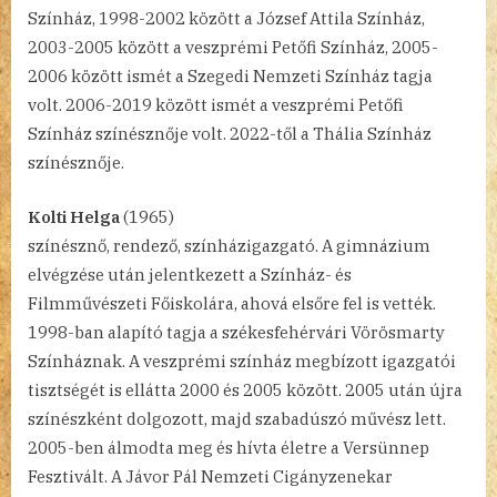
Színház, 1998-2002 között a József Attila Színház,
2003-2005 között a veszprémi Petőfi Színház, 2005-
2006 között ismét a Szegedi Nemzeti Színház tagja
volt. 2006-2019 között ismét a veszprémi Petőfi
Színház színésznője volt. 2022-től a Thália Színház
színésznője.
Kolti Helga
(1965)
színésznő, rendező, színházigazgató. A gimnázium
elvégzése után jelentkezett a Színház- és
Filmművészeti Főiskolára, ahová elsőre fel is vették.
1998-ban alapító tagja a székesfehérvári Vörösmarty
Színháznak. A veszprémi színház megbízott igazgatói
tisztségét is ellátta 2000 és 2005 között. 2005 után újra
színészként dolgozott, majd szabadúszó művész lett.
2005-ben álmodta meg és hívta életre a Versünnep
Fesztivált. A Jávor Pál Nemzeti Cigányzenekar