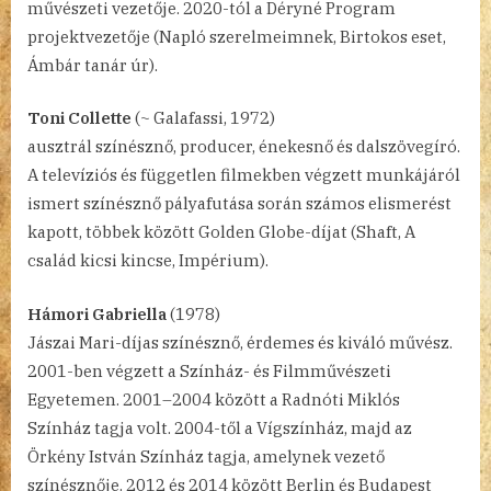
művészeti vezetője. 2020-tól a Déryné Program
projektvezetője (Napló szerelmeimnek, Birtokos eset,
Ámbár tanár úr).
Toni Collette
(~ Galafassi, 1972)
ausztrál színésznő, producer, énekesnő és dalszövegíró.
A televíziós és független filmekben végzett munkájáról
ismert színésznő pályafutása során számos elismerést
kapott, többek között Golden Globe-díjat (Shaft, A
család kicsi kincse, Impérium).
Hámori Gabriella
(1978)
Jászai Mari-díjas színésznő, érdemes és kiváló művész.
2001-ben végzett a Színház- és Filmművészeti
Egyetemen. 2001–2004 között a Radnóti Miklós
Színház tagja volt. 2004-től a Vígszínház, majd az
Örkény István Színház tagja, amelynek vezető
színésznője. 2012 és 2014 között Berlin és Budapest