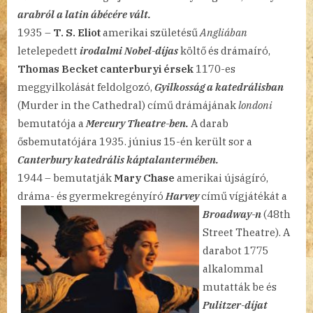
arabról a latin ábécére vált.
1935 –
T. S. Eliot
amerikai születésű
Angliában
letelepedett
irodalmi Nobel-díjas
költő és drámaíró,
Thomas Becket canterburyi érsek
1170-es
meggyilkolását feldolgozó,
Gyilkosság a katedrálisban
(Murder in the Cathedral) című drámájának
londoni
bemutatója a
Mercury Theatre-ben.
A darab
ősbemutatójára 1935. június 15-én került sor a
Canterbury katedrális káptalantermében.
1944 – bemutatják
Mary Chase
amerikai újságíró,
dráma- és gyermekregényíró
Harvey
című vígjátékát a
Broadway-n
(48th
Street Theatre). A
darabot 1775
alkalommal
mutatták be és
Pulitzer-díjat