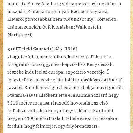
nemesi előneve Adelburg volt, amelyet írói névként is
használt. Zenei tanulmányait Bécsben folytatta.
Életéről pontosabbat nem tudunk (Zrinyi. Történeti,
drámai zenekép öt felvonásban; Wallenstein;
Martinuzzi).
gróf Teleki Sámuel
(1845–1916)
világutazó, író, akadémikus, felfedező, afrikanista,
fotográfus, országgyűlési képviselő, a Kenya északi
részébe indult első európai expedíció vezetője. Ő
fedezte fel és nevezte el Rudolf trónörökösről a Rudolf-
tavat és Rudolf feleségéről, Stefánia belga hercegnőről a
Stefánia-tavat. Elsőként érte el a Kilimandzsáró hegy
5310 méter magasan húzódó hóvonalát, az első
felfedező volt, aki a Kenya-hegyre lépett. Ez utóbbi
hegyen 4300 métert haladt felfelé és ezután északra
fordult, hogy felmérjen egy folyórendszert.