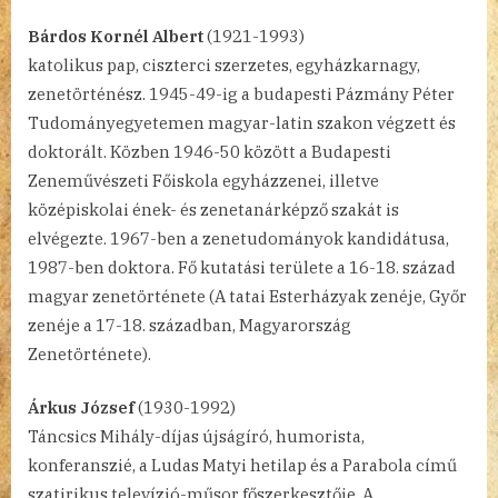
Bárdos Kornél Albert
(1921-1993)
katolikus pap, ciszterci szerzetes, egyházkarnagy,
zenetörténész. 1945-49-ig a budapesti Pázmány Péter
Tudományegyetemen magyar-latin szakon végzett és
doktorált. Közben 1946-50 között a Budapesti
Zeneművészeti Főiskola egyházzenei, illetve
középiskolai ének- és zenetanárképző szakát is
elvégezte. 1967-ben a zenetudományok kandidátusa,
1987-ben doktora. Fő kutatási területe a 16-18. század
magyar zenetörténete (A tatai Esterházyak zenéje, Győr
zenéje a 17-18. században, Magyarország
Zenetörténete).
Árkus József
(1930-1992)
Táncsics Mihály-díjas újságíró, humorista,
konferanszié, a Ludas Matyi hetilap és a Parabola című
szatirikus televízió-műsor főszerkesztője. A