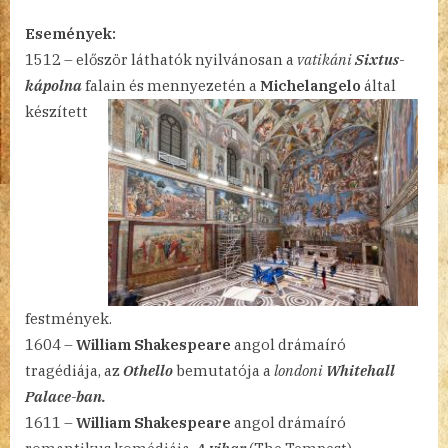
1.
Események:
bejegyzéshez
1512 – először láthatók nyilvánosan a
vatikáni
Sixtus-
kápolna
falain és mennyezetén a
Michelangelo
által
készített
festmények.
1604 –
William Shakespeare
angol drámaíró
tragédiája, az
Othello
bemutatója a
londoni
Whitehall
Palace-ban.
1611 –
William Shakespeare
angol drámaíró