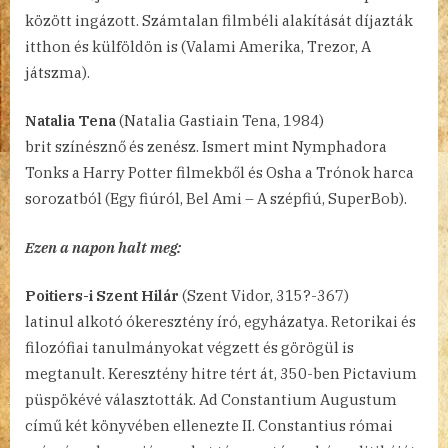
között ingázott. Számtalan filmbéli alakítását díjazták
itthon és külföldön is (Valami Amerika, Trezor, A
játszma).
Natalia Tena
(Natalia Gastiain Tena, 1984)
brit színésznő és zenész. Ismert mint Nymphadora
Tonks a Harry Potter filmekből és Osha a Trónok harca
sorozatból (Egy fiúról, Bel Ami – A szépfiú, SuperBob).
Ezen a napon halt meg:
Poitiers-i Szent Hilár
(Szent Vidor, 315?-367)
latinul alkotó ókeresztény író, egyházatya. Retorikai és
filozófiai tanulmányokat végzett és görögül is
megtanult. Keresztény hitre tért át, 350-ben Pictavium
püspökévé választották. Ad Constantium Augustum
című két könyvében ellenezte II. Constantius római