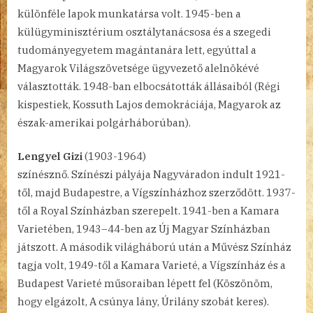
különféle lapok munkatársa volt. 1945-ben a
külügyminisztérium osztálytanácsosa és a szegedi
tudományegyetem magántanára lett, egyúttal a
Magyarok Világszövetsége ügyvezető alelnökévé
választották. 1948-ban elbocsátották állásaiból (Régi
kispestiek, Kossuth Lajos demokráciája, Magyarok az
észak-amerikai polgárháborúban).
Lengyel Gizi
(1903-1964)
színésznő. Színészi pályája Nagyváradon indult 1921-
től, majd Budapestre, a Vígszínházhoz szerződött. 1937-
től a Royal Színházban szerepelt. 1941-ben a Kamara
Varietében, 1943–44-ben az Új Magyar Színházban
játszott. A második világháború után a Művész Színház
tagja volt, 1949-től a Kamara Varieté, a Vígszínház és a
Budapest Varieté műsoraiban lépett fel (Köszönöm,
hogy elgázolt, A csúnya lány, Úrilány szobát keres).