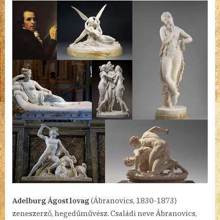
Adelburg Ágost lovag
(Ábranovics, 1830-1873)
zeneszerző, hegedűművész. Családi neve Ábranovics,