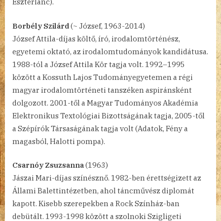
Eszterlánc).
Borbély Szilárd
(~ József, 1963-2014)
József Attila-díjas költő, író, irodalomtörténész,
egyetemi oktató, az irodalomtudományok kandidátusa.
1988-tól a József Attila Kör tagja volt. 1992–1995
között a Kossuth Lajos Tudományegyetemen a régi
magyar irodalomtörténeti tanszéken aspiránsként
dolgozott. 2001-től a Magyar Tudományos Akadémia
Elektronikus Textológiai Bizottságának tagja, 2005-től
a Szépírók Társaságának tagja volt (Adatok, Fény a
magasból, Halotti pompa).
Csarnóy Zsuzsanna
(1963)
Jászai Mari-díjas színésznő. 1982-ben érettségizett az
Állami Balettintézetben, ahol táncművész diplomát
kapott. Kisebb szerepekben a Rock Színház-ban
debütált. 1993-1998 között a szolnoki Szigligeti