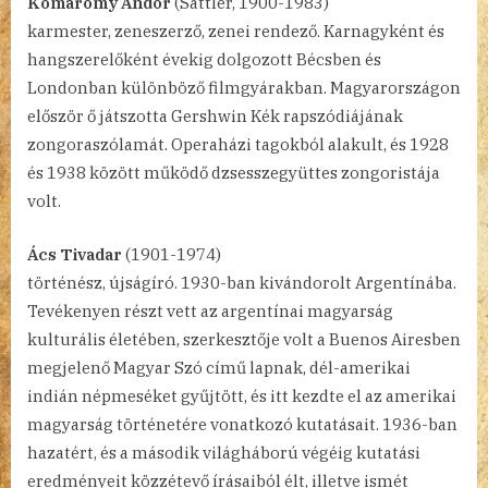
Komáromy Andor
(Sattler, 1900-1983)
karmester, zeneszerző, zenei rendező. Karnagyként és
hangszerelőként évekig dolgozott Bécsben és
Londonban különböző filmgyárakban. Magyarországon
először ő játszotta Gershwin Kék rapszódiájának
zongoraszólamát. Operaházi tagokból alakult, és 1928
és 1938 között működő dzsesszegyüttes zongoristája
volt.
Ács Tivadar
(1901-1974)
történész, újságíró. 1930-ban kivándorolt Argentínába.
Tevékenyen részt vett az argentínai magyarság
kulturális életében, szerkesztője volt a Buenos Airesben
megjelenő Magyar Szó című lapnak, dél-amerikai
indián népmeséket gyűjtött, és itt kezdte el az amerikai
magyarság történetére vonatkozó kutatásait. 1936-ban
hazatért, és a második világháború végéig kutatási
eredményeit közzétevő írásaiból élt, illetve ismét