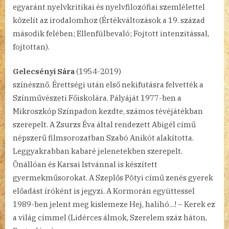
egyaránt nyelvkritikai és nyelvfilozófiai szemlélettel
közelít az irodalomhoz (Értékváltozások a 19. század
második felében; Ellenfülbevaló; Fojtott intenzitással,
fojtottan).
Gelecsényi Sára
(1954-2019)
színésznő. Érettségi után első nekifutásra felvették a
Színművészeti Főiskolára. Pályáját 1977-ben a
Mikroszkóp Színpadon kezdte, számos tévéjátékban
szerepelt. A Zsurzs Éva által rendezett Abigél című
népszerű filmsorozatban Szabó Anikót alakította.
Leggyakrabban kabaré jelenetekben szerepelt.
Önállóan és Karsai Istvánnal is készített
gyermekműsorokat. A Szeplős Pötyi című zenés gyerek
előadást íróként is jegyzi. A Kormorán együttessel
1989-ben jelent meg kislemeze Hej, halihó…! – Kerek ez
a világ címmel (Lidérces álmok, Szerelem száz háton,