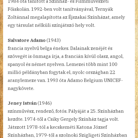
1984 óta tanított a Színház- és Filmművészeti
Főiskolán. 1992-ben volt tanítványával, Ternyák
Zoltánnal megalapította az Éjszakai Színházat, amely
egy társulat nélküli színjátszó hely volt.
Salvatore Adamo
(1943)
francia nyelvű belga énekes. Dalainak zenéjét és
szövegét is önmaga írja, a francián kívül olasz, angol,
spanyol és német nyelven. Lemezei több mint 100
millió példányban fogytak el, nyolc országban 22
aranylemeze van. 1993 óta Adamo Belgium UNICEF-
nagykövete.
Jeney István
(1946)
színművész, rendező, fotós. Pályáját a 25. Színházban
kezdte. 1974-től a Csiky Gergely Színház tagja volt.
Játszott 1978-tól a kecskeméti Katona József
Színházban, 1979-től a szolnoki Szigligeti Színházban