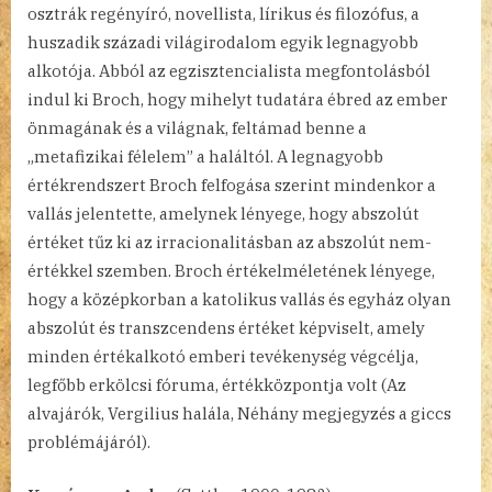
osztrák regényíró, novellista, lírikus és filozófus, a
huszadik századi világirodalom egyik legnagyobb
alkotója. Abból az egzisztencialista megfontolásból
indul ki Broch, hogy mihelyt tudatára ébred az ember
önmagának és a világnak, feltámad benne a
„metafizikai félelem” a haláltól. A legnagyobb
értékrendszert Broch felfogása szerint mindenkor a
vallás jelentette, amelynek lényege, hogy abszolút
értéket tűz ki az irracionalitásban az abszolút nem-
értékkel szemben. Broch értékelméletének lényege,
hogy a középkorban a katolikus vallás és egyház olyan
abszolút és transzcendens értéket képviselt, amely
minden értékalkotó emberi tevékenység végcélja,
legfőbb erkölcsi fóruma, értékközpontja volt (Az
alvajárók, Vergilius halála, Néhány megjegyzés a giccs
problémájáról).