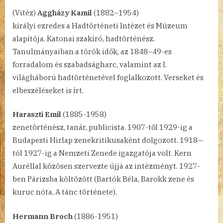
(Vitéz)
Aggházy Kamil
(1882–1954)
királyi ezredes a Hadtörténeti Intézet és Múzeum
alapítója. Katonai szakíró, hadtörténész.
Tanulmányaiban a török idők, az 1848–49-es
forradalom és szabadságharc, valamint az I.
világháború hadtörténetével foglalkozott. Verseket és
elbeszéléseket is írt.
Haraszti Emil
(1885-1958)
zenetörténész, tanár, publicista. 1907-től 1929-ig a
Budapesti Hirlap zenekritikusaként dolgozott. 1918—
tól 1927-ig a Nemzeti Zenede igazgatója volt. Kern
Auréllal közösen szervezte újjá az intézményt. 1927-
ben Párizsba költözött (Bartók Béla, Barokk zene és
kuruc nóta, A tánc története).
Hermann Broch
(1886-1951)