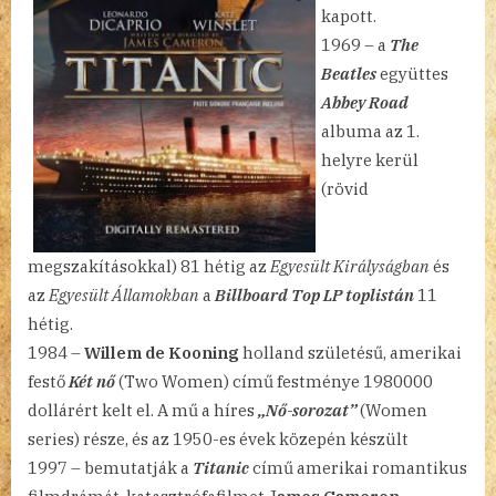
kapott.
1969 – a
The
Beatles
együttes
Abbey Road
albuma az 1.
helyre kerül
(rövid
megszakításokkal) 81 hétig az
Egyesült Királyságban
és
az
Egyesült Államokban
a
Billboard Top LP toplistán
11
hétig.
1984 –
Willem de Kooning
holland születésű, amerikai
festő
Két nő
(Two Women) című festménye 1980000
dollárért kelt el. A mű a híres
„Nő-sorozat”
(Women
series) része, és az 1950-es évek közepén készült
1997 – bemutatják a
Titanic
című amerikai romantikus