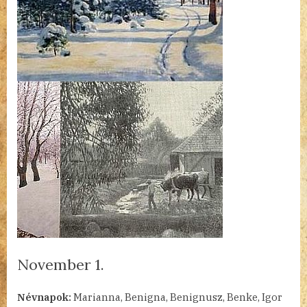
November 1.
By
Posted
a(z)
admin
2023.11.01.
Nincs hozzászólás
Névnapok:
Marianna, Benigna, Benignusz, Benke, Igor
on
November