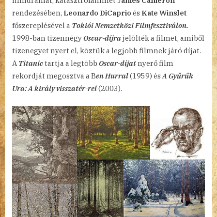
filmdrámát, katasztrófafilmet J
ames Cameron
rendezésében,
Leonardo DiCaprio
és
Kate Winslet
főszereplésével a
Tokiói Nemzetközi Filmfesztiválon.
1998-ban tizennégy
Oscar-díjra
jelölték a filmet, amiből
tizenegyet nyert el, köztük a legjobb filmnek járó díjat.
A
Titanic
tartja a legtöbb
Oscar-díjat
nyerő film
rekordját megosztva a B
en Hurral
(1959) és
A Gyűrűk
Ura: A király visszatér-rel
(2003).