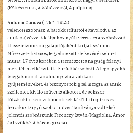
tették. A romantikusok mint költőt nagyra becsülték
(Költészettan, A költészetről, A pulpitus).
Antonio Canova
(1757–1822)
velencei szobrász. A barokk stílustól eltávolodva, az
antik művészet ideáljaihoz nyúlt vissza, és a szobrászati
klasszicizmus megalapítójaként tartják számon.
Művészete hatásos, fegyelmezett, de kevés érzelmet
mutat. 17 éves korában a természetes nagyság felényi
méretében elkészítette Eurüdiké szobrát. A legnagyobb
buzgalommal tanulmányozta a vatikáni
gyűjteményeket, és bizonyos fokig fel is fogta az antik
szellemet. kiváló művet is alkotott, de sokszor
túlzásoktól sem volt mentesek későbbi tragikus és
heroikus tárgyú szoborművei. Tanítványa volt első
jelentős szobrászunk, Ferenczy István (Magdolna, Ámor
és Pszükhé, A három grácia).