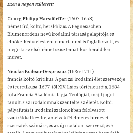
Ezen a napon született:
Georg Philipp Harsdörffer
(1607-1658)
német író, költő, heraldikus. A Pegnesischen
Blumenordens nevű irodalmi társaság alapítója és
elnöke. Kedvtelésként címertannal is foglalkozott, és
megírta az első német szisztematikus heraldikai
művet.
Nicolas Boileau-Despreaux
(1636-1711)
francia költő, kritikus. A párizsi irodalmi élet szervezője
és teoretikusa, 1677-től XIV. Lajos történetírója, 1684-
től a Francia Akadémia tagja. Teológiát, majd jogot
tanult, s az irodalomnak szentelte az életét. Költői
pályafutását irodalmi szalonokban felolvasott
szatírákkal kezdte, amelyek félelmetes hírnevet
szereztek számára, és az új irodalom szervezőjévé