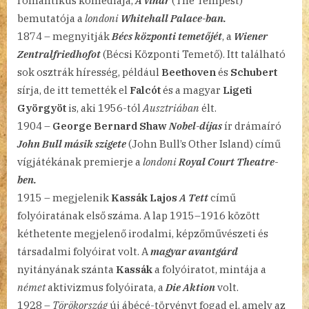
romantikus komédiája,
A vihar
(The Tempest)
bemutatója a
londoni
Whitehall Palace-ban.
1874 – megnyitják
Bécs központi temetőjét
, a
Wiener
Zentralfriedhofot
(Bécsi Központi Temető). Itt található
sok osztrák híresség, például
Beethoven
és
Schubert
sírja, de itt temették el
Falcót
és a magyar
Ligeti
Györgyöt
is, aki 1956-tól
Ausztriában
élt.
1904 –
George Bernard Shaw
Nobel-díjas
ír drámaíró
John Bull másik szigete
(John Bull’s Other Island) című
vígjátékának premierje a
londoni
Royal Court Theatre-
ben.
1915 – megjelenik
Kassák Lajos
A Tett
című
folyóiratának első száma. A lap 1915–1916 között
kéthetente megjelenő irodalmi, képzőművészeti és
társadalmi folyóirat volt. A
magyar avantgárd
nyitányának szánta
Kassák
a folyóiratot, mintája a
német
aktivizmus folyóirata, a
Die Aktion
volt.
1928 –
Törökország
új ábécé-törvényt fogad el, amely az