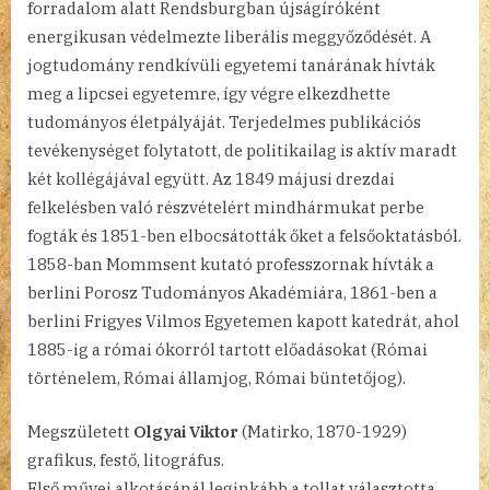
forradalom alatt Rendsburgban újságíróként
energikusan védelmezte liberális meggyőződését. A
jogtudomány rendkívüli egyetemi tanárának hívták
meg a lipcsei egyetemre, így végre elkezdhette
tudományos életpályáját. Terjedelmes publikációs
tevékenységet folytatott, de politikailag is aktív maradt
két kollégájával együtt. Az 1849 májusi drezdai
felkelésben való részvételért mindhármukat perbe
fogták és 1851-ben elbocsátották őket a felsőoktatásból.
1858-ban Mommsent kutató professzornak hívták a
berlini Porosz Tudományos Akadémiára, 1861-ben a
berlini Frigyes Vilmos Egyetemen kapott katedrát, ahol
1885-ig a római ókorról tartott előadásokat (Római
történelem, Római államjog, Római büntetőjog).
Megszületett
Olgyai Viktor
(Matirko, 1870-1929)
grafikus, festő, litográfus.
Első művei alkotásánál leginkább a tollat választotta