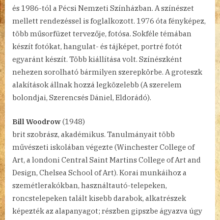
és 1986-tól a Pécsi Nemzeti Színházban. A színészet
mellett rendezéssel is foglalkozott. 1976 óta fényképez,
több műsorfüzet tervezője, fotósa. Sokféle témában
készít fotókat, hangulat- és tájképet, portré fotót
egyaránt készít. Több kiállítása volt. Színészként
nehezen sorolható bármilyen szerepkörbe. A groteszk
alakítások állnak hozzá legközelebb (A szerelem
bolondjai, Szerencsés Dániel, Eldorádó).
Bill Woodrow
(1948)
brit szobrász, akadémikus. Tanulmányait több
művészeti iskolában végezte (Winchester College of
Art, a londoni Central Saint Martins College of Art and
Design, Chelsea School of Art). Korai munkáihoz a
szemétlerakókban, használtautó-telepeken,
roncstelepeken talált kisebb darabok, alkatrészek
képezték az alapanyagot; részben gipszbe ágyazva úgy