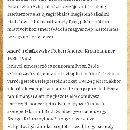
Mikroszkóp Színpad házi szerzője volt és sokáig
szerkesztette az újságíróbálra megjelenő alkalmi
kiadványt, a Tollasbált, amely főleg pikáns női fotói
miatt volt közismert (Vádol a magyar nép!, Kettőslátás,
Le vagyunk értékelve).
André Tchaikowsky
(Robert Andrzej Krauthammer,
1935-1982)
lengyel zeneszerző és zongoraművész. Zsidó
származású volt, emiatt a II. világháború kitörésekor a
varsói gettóba telepítették át őket. 1942-ig élt itt, akkor
sikerült kicsempészni onnan hamis papírokkal. Már a
tanulmányai alatt megkezdte előadóművészi
karrierjét: koncertjein olyan nagyszerű művek
szerepeltek, mint Bach Goldberg-variációi, vagy
Szergej Rahmanyinov 2. zongoraversenye.
Hallgatóságát ámulatba ejtette azzal, hogy bármely