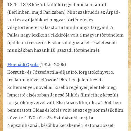
1875–1878 között külföldi egyetemeken tanult
(Berlinben, majd Párizsban). Mint szaktudós az Árpád-
kori és az újabbkori magyar történetet és
világtörténetet választotta tanulmánya tárgyául. A
Pallas nagy lexikona cikkírója volt a magyar történelem
újabbkori részéről. Elsőnek dolgozta fel részletesebb
munkákban hazánk 18. századi történelmét.
Hernádi Gyula
(1926–2005)
Kossuth- és József Attila-díjas író, forgatókönyvíró.
Irodalmi művel először 1955-ben jelentkezett:
költeményei, novellái, kisebb regényei jelentek meg.
Ismertté elsősorban Jancsó Miklós filmjeihez készült
forgatókönyveivel vált. Első közös filmjük az 1964-ben
bemutatott Oldás és kötés volt, és ezt egy sor másik film
követte. 1970-től a 25. Színháznál, majd a
Népszínháznál, később a kecskeméti Katona József