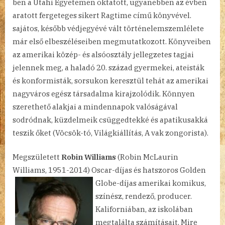
ben a Utahi Egyetemen oktatott, ugyanebben az évben
aratott fergeteges sikert Ragtime című könyvével.
sajátos, később védjegyévé vált történelemszemlélete
már első elbeszéléseiben megmutatkozott. Könyveiben
az amerikai közép- és alsóosztály jellegzetes tagjai
jelennek meg, a haladó 20. század gyermekei, ateisták
és konformisták, sorsukon keresztül tehát az amerikai
nagyváros egész társadalma kirajzolódik. Könnyen
szerethető alakjai a mindennapok valóságával
sodródnak, küzdelmeik csüggedtekké és apatikusakká
teszik őket (Vöcsök-tó, Világkiállítás, A vak zongorista).
Megszületett
Robin Williams
(Robin McLaurin
Williams, 1951-2014) Oscar-díjas és hatszoros Golden
Globe-díjas
amerikai komikus,
színész, rendező, producer.
Kaliforniában, az iskolában
megtalálta számításait. Mire