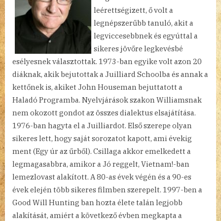
leérettségizett, ő volt a
legnépszerűbb tanuló, akit a
legviccesebbnek és egyúttal a
sikeres jövőre legkevésbé
esélyesnek választottak. 1973-ban egyike volt azon 20
diáknak, akik bejutottak a Juilliard Schoolba és annak a
kettőnek is, akiket John Houseman bejuttatott a
Haladó Programba. Nyelvjárások szakon Williamsnak
nem okozott gondot az összes dialektus elsajátítása.
1976-ban hagyta el a Juilliardot. Első szerepe olyan
sikeres lett, hogy saját sorozatot kapott, ami évekig
ment (Egy úr az űrből). Csillaga akkor emelkedett a
legmagasabbra, amikor a Jó reggelt, Vietnam!-ban
lemezlovast alakított. A 80-as évek végén és a 90-es
évek elején több sikeres filmben szerepelt. 1997-ben a
Good Will Hunting ban hozta élete talán legjobb
alakítását, amiért a következő évben megkapta a