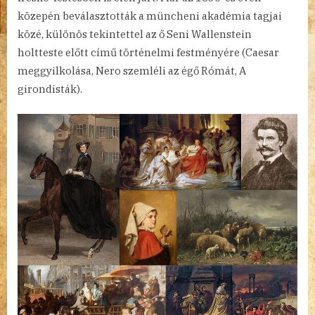
közepén beválasztották a müncheni akadémia tagjai
közé, különös tekintettel az ő Seni Wallenstein
holtteste előtt című történelmi festményére (Caesar
meggyilkolása, Nero szemléli az égő Rómát, A
girondisták).