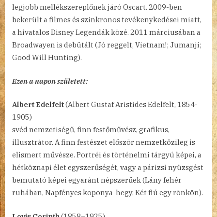
legjobb mellékszereplőnek járó Oscart. 2009-ben
bekerült a filmes és szinkronos tevékenykedései miatt,
a hivatalos Disney Legendák közé. 2011 márciusában a
Broadwayen is debütált (Jó reggelt, Vietnam!; Jumanji;
Good Will Hunting).
Ezen a napon született:
Albert Edelfelt
(Albert Gustaf Aristides Edelfelt, 1854-
1905)
svéd nemzetiségű, finn festőművész, grafikus,
illusztrátor. A finn festészet először nemzetközileg is
elismert művésze. Portréi és történelmi tárgyú képei, a
hétköznapi élet egyszerűségét, vagy a párizsi nyüzsgést
bemutató képei egyaránt népszerűek (Lány fehér
ruhában, Napfényes koponya-hegy, Két fiú egy rönkön).
Lovis Corinth
(1858–1925)