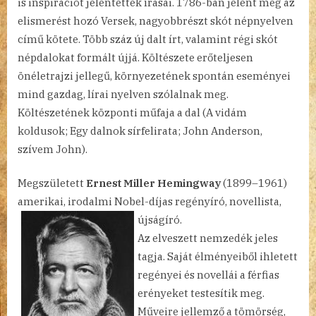
is inspirációt jelentettek írásai. 1786-ban jelent meg az
elismerést hozó Versek, nagyobbrészt skót népnyelven
című kötete. Több száz új dalt írt, valamint régi skót
népdalokat formált újjá. Költészete erőteljesen
önéletrajzi jellegű, környezetének spontán eseményei
mind gazdag, lírai nyelven szólalnak meg.
Költészetének központi műfaja a dal (A vidám
koldusok; Egy dalnok sírfelirata; John Anderson,
szívem John).
Megszületett
Ernest Miller Hemingway
(1899–1961)
amerikai, irodalmi Nobel-díjas regényíró, novellista,
újságíró.
Az elveszett nemzedék jeles
tagja. Saját élményeiből ihletett
regényei és novellái a férfias
erényeket testesítik meg.
Műveire jellemző a tömörség,