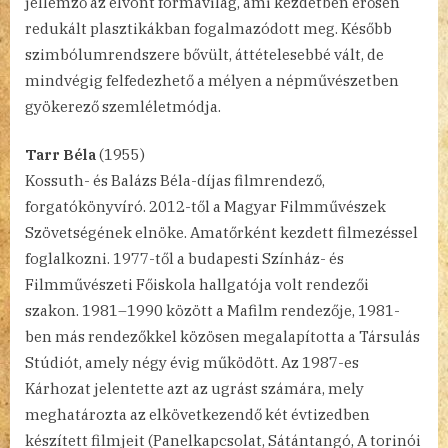
jellemző az elvont formavilág, ami kezdetben erősen
redukált plasztikákban fogalmazódott meg. Később
szimbólumrendszere bővült, áttételesebbé vált, de
mindvégig felfedezhető a mélyen a népművészetben
gyökerező szemléletmódja.
Tarr Béla
(1955)
Kossuth- és Balázs Béla-díjas filmrendező,
forgatókönyvíró. 2012-től a Magyar Filmművészek
Szövetségének elnöke. Amatőrként kezdett filmezéssel
foglalkozni. 1977-től a budapesti Színház- és
Filmművészeti Főiskola hallgatója volt rendezői
szakon. 1981–1990 között a Mafilm rendezője, 1981-
ben más rendezőkkel közösen megalapította a Társulás
Stúdiót, amely négy évig működött. Az 1987-es
Kárhozat jelentette azt az ugrást számára, mely
meghatározta az elkövetkezendő két évtizedben
készített filmjeit (Panelkapcsolat, Sátántangó, A torinói