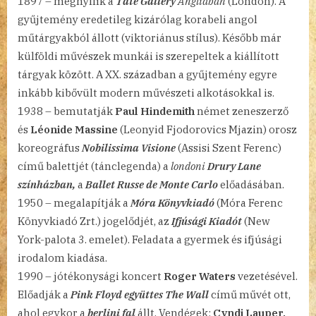
1897 – megnyílik a
Tate Gallery
Angliában
(London). A
gyűjtemény eredetileg kizárólag korabeli angol
műtárgyakból állott (viktoriánus stílus). Később már
külföldi művészek munkái is szerepeltek a kiállított
tárgyak között. A XX. században a gyűjtemény egyre
inkább kibővült modern művészeti alkotásokkal is.
1938 – bemutatják
Paul Hindemith
német zeneszerző
és
Léonide Massine
(Leonyid Fjodorovics Mjazin) orosz
koreográfus
Nobilissima Visione
(Assisi Szent Ferenc)
című balettjét (tánclegenda) a
londoni
Drury Lane
színházban,
a
Ballet Russe de Monte Carlo
előadásában.
1950 – megalapítják a
Móra Könyvkiadó
(Móra Ferenc
Könyvkiadó Zrt.) jogelődjét, az
Ifjúsági Kiadót
(New
York-palota 3. emelet). Feladata a gyermek és ifjúsági
irodalom kiadása.
1990 – jótékonysági koncert
Roger Waters
vezetésével.
Előadják a
Pink Floyd együttes The Wall
című művét ott,
ahol egykor a
berlini fal
állt. Vendégek:
Cyndi Lauper,