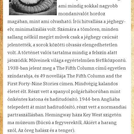
ami mindig sokkal nagyobb
mondanivalót hordoz
magában, mint ami olvasható. Írói hitvallása a jéghegy-
elv, minimalizálás volt. Számára a tömören, minden
sallang nélkül megírt művek csak a jéghegy csúcsát
jelentették, a sorok közötti olvasás elengedhetetlen
volt. A történet valós tartalma mindig a felszín alatt
játszódik. Műveinek világa egyértelműen férfiközpontú.
1938-ban jelent meg a The Fifth Column című egyetlen
színdarabja, és 49 novellája The Fifth Column and the
First Forty-Nine Stories címen. Mindvégig kalandos
életet élt. Részt vett a spanyol polgárháborúban mint
önkéntes katona és haditudósító. 1944-ben Angliába
telepedett át mint haditudósító, részt vett a normandiai
partraszállásban. Hemingway háza Key West szigetén
ma múzeum (Búcsú a fegyverektől, Akiért a harang
szól, Az öreg halász és a tenger).