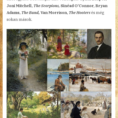
Joni Mitchell,
The Scorpions,
Sinéad O’Connor, Bryan
Adams,
The Band,
Van Morrison,
The Hooters
és még
sokan mások.