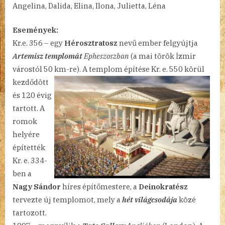
Angelina, Dalida, Elina, Ilona, Julietta, Léna
21.
bejegyzéshez
Események:
Kr.e. 356 – egy
Hérosztratosz
nevű ember felgyújtja
Artemisz templomát
Epheszoszban
(a mai török İzmir
várostól 50
km-re). A templom építése Kr. e. 550 körül
kezdődött
és 120 évig
tartott. A
romok
helyére
építették
Kr. e. 334-
ben a
Nagy Sándor
híres építőmestere, a
Deinokratész
tervezte új templomot, mely a
hét világcsodája
közé
tartozott.