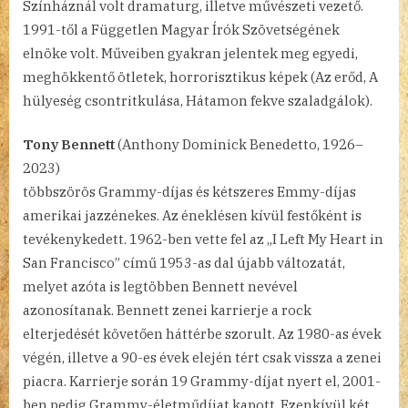
Színháznál volt dramaturg, illetve művészeti vezető.
1991-től a Független Magyar Írók Szövetségének
elnöke volt. Műveiben gyakran jelentek meg egyedi,
meghökkentő ötletek, horrorisztikus képek (Az erőd, A
hülyeség csontritkulása, Hátamon fekve szaladgálok).
Tony Bennett
(Anthony Dominick Benedetto, 1926–
2023)
többszörös Grammy-díjas és kétszeres Emmy-díjas
amerikai jazzénekes. Az éneklésen kívül festőként is
tevékenykedett. 1962-ben vette fel az „I Left My Heart in
San Francisco” című 1953-as dal újabb változatát,
melyet azóta is legtöbben Bennett nevével
azonosítanak. Bennett zenei karrierje a rock
elterjedését követően háttérbe szorult. Az 1980-as évek
végén, illetve a 90-es évek elején tért csak vissza a zenei
piacra. Karrierje során 19 Grammy-díjat nyert el, 2001-
ben pedig Grammy-életműdíjat kapott. Ezenkívül két