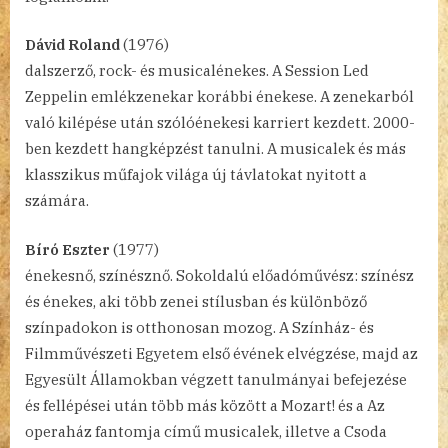
Dávid Roland
(1976)
dalszerző, rock- és musicalénekes. A Session Led
Zeppelin emlékzenekar korábbi énekese. A zenekarból
való kilépése után szólóénekesi karriert kezdett. 2000-
ben kezdett hangképzést tanulni. A musicalek és más
klasszikus műfajok világa új távlatokat nyitott a
számára.
Bíró Eszter
(1977)
énekesnő, színésznő. Sokoldalú előadóművész: színész
és énekes, aki több zenei stílusban és különböző
színpadokon is otthonosan mozog. A Színház- és
Filmművészeti Egyetem első évének elvégzése, majd az
Egyesült Államokban végzett tanulmányai befejezése
és fellépései után több más között a Mozart! és a Az
operaház fantomja című musicalek, illetve a Csoda