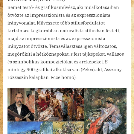
német festő- és grafikusművész, aki műalkotásaiban
ötvözte az impresszionista és az expresszionista
irányvonalat. Művészete több stílusfordulatot
tartalmaz. Legkorábban naturalista stílusban festett,
majd az impresszionista és az expresszionista
irányzatot ötvözte. Témaválasztása igen változatos,
megörökíti a hétköznapokat, s fest tájképeket, vallásos
és szimbolikus kompozíciókat és arcképeket. S
mintegy 900 grafikai alkotása van (Fekvő akt, Asszony
rózsaszín kalapban, Ecce homo).