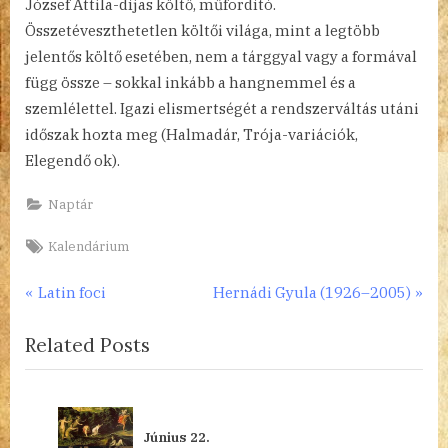
József Attila-díjas költő, műfordító.
Összetéveszthetetlen költői világa, mint a legtöbb
jelentős költő esetében, nem a tárggyal vagy a formával
függ össze – sokkal inkább a hangnemmel és a
szemlélettel. Igazi elismertségét a rendszerváltás utáni
időszak hozta meg (Halmadár, Trója-variációk,
Elegendő ok).
Naptár
Tags:
Kalendárium
Bejegyzés
P
N
Latin foci
Hernádi Gyula (1926–2005)
r
e
navigáció
Related Posts
e
x
v
t
i
P
o
o
Június 22.
u
s