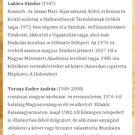
Lukács Sándor
(1947)
Kossuth- és Jászai Mari-díjas színész, költő, érdemes és
kiváló művész, a Halhatatlanok Társulatának örökös
tagja. 1972-ben végezte el a Színház- és Filmművészeti
Főiskolát, akkortól a Vígszínház tagja, ahol már
főiskolás korában is többször fellépett. Az 1970-es
évektől számos magyar filmben játszott. 2017-től a
Magyar Művészeti Akadémia levelező tagja. 1985 óta
költőként versesköteteket ad közre (Amerikai cigaretta,
Mephisto, A Hídember).
Tornay Endre András
(1949-2008)
romániai magyar szobrász- és éremművész. 1976-tól
haláláig Magyarországon élt és alkotott. Először
Balassagyarmaton, majd 1982-től Kőszegen telepedett
le. Elsősorban fából dolgozott, de alkotásai anyagául
időnként a követ vagy bronzot választotta. Munkáira