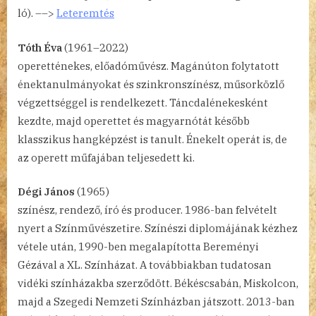
ló). ––>
Leteremtés
Tóth Éva
(1961–2022)
operetténekes, előadóművész. Magánúton folytatott
énektanulmányokat és szinkronszínész, műsorközlő
végzettséggel is rendelkezett. Táncdalénekesként
kezdte, majd operettet és magyarnótát később
klasszikus hangképzést is tanult. Énekelt operát is, de
az operett műfajában teljesedett ki.
Dégi János
(1965)
színész, rendező, író és producer. 1986-ban felvételt
nyert a Színművészetire. Színészi diplomájának kézhez
vétele után, 1990-ben megalapította Bereményi
Gézával a XL. Színházat. A továbbiakban tudatosan
vidéki színházakba szerződött. Békéscsabán, Miskolcon,
majd a Szegedi Nemzeti Színházban játszott. 2013-ban