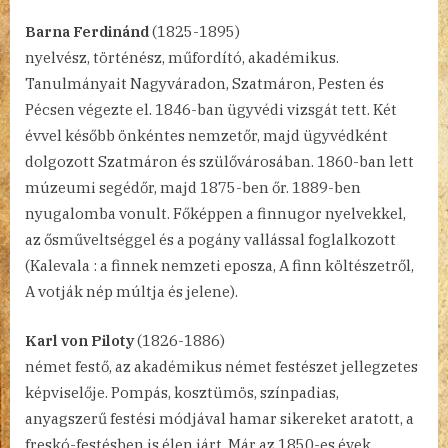
Barna Ferdinánd
(1825-1895)
nyelvész, történész, műfordító, akadémikus.
Tanulmányait Nagyváradon, Szatmáron, Pesten és
Pécsen végezte el. 1846-ban ügyvédi vizsgát tett. Két
évvel később önkéntes nemzetőr, majd ügyvédként
dolgozott Szatmáron és szülővárosában. 1860-ban lett
múzeumi segédőr, majd 1875-ben őr. 1889-ben
nyugalomba vonult. Főképpen a finnugor nyelvekkel,
az ősműveltséggel és a pogány vallással foglalkozott
(Kalevala : a finnek nemzeti eposza, A finn költészetről,
A votják nép múltja és jelene).
Karl von Piloty
(1826-1886)
német festő, az akadémikus német festészet jellegzetes
képviselője. Pompás, kosztümös, színpadias,
anyagszerű festési módjával hamar sikereket aratott, a
freskó-festésben is élen járt. Már az 1850-es évek