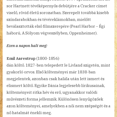
sor Hartnett tévéképernyős debütjére a Cracker címet
viselő, rövid életű sorozatban. Szerepelt továbbá kisebb
színdarabokban és tévéreklámokban, mielőtt
beválasztották első filmszerepére (Pearl Harbor – Égi
háború, A Sólyom végveszélyben, Oppenheimer).
Ezen a napon halt meg:
Emil Aarestrup
(1800-1856)
dán költő. 1827-ben telepedett le Livland szigetén, mint
gyakorló orvos. Első költeményei már 1838-ban
megjelentek, azonban csak halála után lett ismert és
elismert költő. Egyike Dánia legjelesebb lírikusainak,
költeményeit ritka hév és erő, ugyanakkor valódi
művészeti forma jellemzik. Különösen lenyűgözőek
azon költeményei, amelyekben a női nem szépségét és a
nő hatalmát énekli meg.