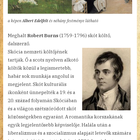
a képen
Albert Edelfelt
és néhány festménye látható
Meghalt
Robert Burns
(1759-1796) skót költő,
dalszerző.
Skócia nemzeti költőjének
tartják. Ő a scots nyelven alkotó
költők közül a legismertebb,
habár sok munkája angolul is
megjelent. Skót kulturális
ikonként ünnepelték a 19. és a
20. század folyamán Skóciában
és a világon szétszóródott skót
közösségekben egyaránt. A romantika korszakának
egyik legjelentősebb képviselője. Halála után a
liberalizmus és a szocializmus alapjait letevők számára