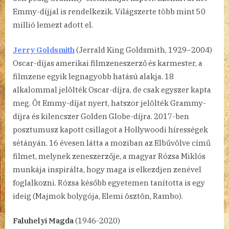
Emmy-díjjal is rendelkezik. Világszerte több mint 50
millió lemezt adott el.
Jerry Goldsmith
(Jerrald King Goldsmith, 1929–2004)
Oscar-díjas amerikai filmzeneszerző és karmester, a
filmzene egyik legnagyobb hatású alakja. 18
alkalommal jelölték Oscar-díjra, de csak egyszer kapta
meg. Öt Emmy-díjat nyert, hatszor jelölték Grammy-
díjra és kilencszer Golden Globe-díjra. 2017-ben
posztumusz kapott csillagot a Hollywoodi hírességek
sétányán. 16 évesen látta a moziban az Elbűvölve című
filmet, melynek zeneszerzője, a magyar Rózsa Miklós
munkája inspirálta, hogy maga is elkezdjen zenével
foglalkozni. Rózsa később egyetemen tanította is egy
ideig (Majmok bolygója, Elemi ösztön, Rambo).
Faluhelyi Magda
(1946-2020)