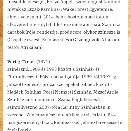
második feleségét, Kóczé Angéla szociológust tanítani
hívták az Észak-Karolina-i Wake Forest Egyetemre,
ahova vele ment. 2014-ben a bostoni maratonon
elkövetett merénylet ihlette színdarabírásra. Színházi
darabok írója, rendezője, producere, olykor színésze is
(Csapd le csacsi!, Kismaszat és a Gézengúzok, A három
testőr Afrikában).
Vertig Tímea
(1971)
színésznő. 1989 és 1993 között a Színház- és
Filmművészeti Főiskola hallgatója. 1989-től 1997-ig
játszott zenés és prózai szerepeket többek között a
Madách Színház, Pécsi Nemzeti Színház, József Attila
Színház társulatában is. Szabadfoglalkozású
színművésznő, 2007-től a Karinthy Színházban is
szerepel. Zenés színészként afrikai, arab és latin ütős
hangszereken játszik. Rendezéssel, jelmeztervezéssel is
foglalkozik.