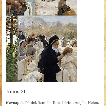
Július 21.
By
Posted
a(z)
admin
2023.07.21.
Nincs hozzászólás
Névnapok:
Dániel, Daniella, Ilma, Lőrinc, Angéla, Helén,
on
Július