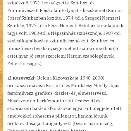
színésznő. 1971-ben végzett a Színház- és
Filmművészeti Főiskolán. Pályáját a kecskeméti Katona
József Színházban kezdte. 1974-től a Szegedi Nemzeti
Színház, 1977-től a Pécsi Nemzeti Színház társulatának
tagja volt. 1983-tól a Népszínház színésznője, 1987-től
szabadfoglalkozású színművésznő volt. Színházi és
filmszínészi tevékenysége mellett szinkronizált is (Jó
estét nyár, jó estét szerelem; Három szabólegények,
Fehér kócsagok).
El Kazovszkij
(Jelena Kazovszkaja, 1948-2008)
orosz származású Kossuth- és Munkácsy Mihály-díjas
festőművész, grafikus, díszlet- és jelmeztervező.
Művészete emberközpontú volt, festészeti és
szobrászati hatású alkotásokat egyaránt megjelenített,
amelyekkel sohasem a pillanatot, hanem létünk
örökkévalóságát hangsúlyozta (Dzsan-háromszög,