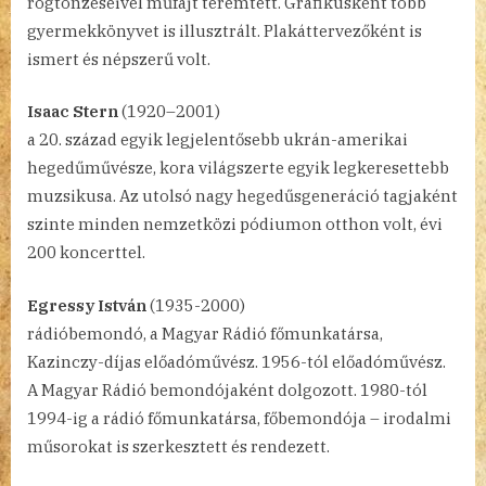
rögtönzéseivel műfajt teremtett. Grafikusként több
gyermekkönyvet is illusztrált. Plakáttervezőként is
ismert és népszerű volt.
Isaac Stern
(1920–2001)
a 20. század egyik legjelentősebb ukrán-amerikai
hegedűművésze, kora világszerte egyik legkeresettebb
muzsikusa. Az utolsó nagy hegedűsgeneráció tagjaként
szinte minden nemzetközi pódiumon otthon volt, évi
200 koncerttel.
Egressy István
(1935-2000)
rádióbemondó, a Magyar Rádió főmunkatársa,
Kazinczy-díjas előadóművész. 1956-tól előadóművész.
A Magyar Rádió bemondójaként dolgozott. 1980-tól
1994-ig a rádió főmunkatársa, főbemondója – irodalmi
műsorokat is szerkesztett és rendezett.