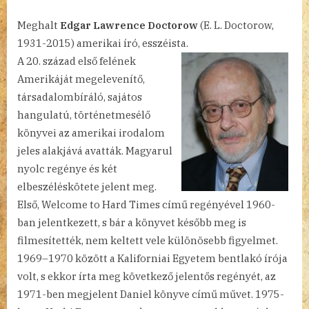
Meghalt
Edgar Lawrence Doctorow
(E. L. Doctorow,
1931-2015) amerikai író, esszéista.
A 20. század első felének
Amerikáját megelevenítő,
társadalombíráló, sajátos
hangulatú, történetmesélő
könyvei az amerikai irodalom
jeles alakjává avatták. Magyarul
nyolc regénye és két
elbeszéléskötete jelent meg.
Első, Welcome to Hard Times című regényével 1960-
ban jelentkezett, s bár a könyvet később meg is
filmesítették, nem keltett vele különösebb figyelmet.
1969–1970 között a Kaliforniai Egyetem bentlakó írója
volt, s ekkor írta meg következő jelentős regényét, az
1971-ben megjelent Daniel könyve című művet. 1975-