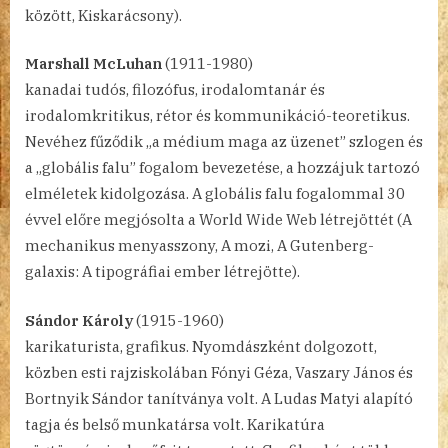
között, Kiskarácsony).
Marshall McLuhan
(1911-1980)
kanadai tudós, filozófus, irodalomtanár és
irodalomkritikus, rétor és kommunikáció-teoretikus.
Nevéhez fűződik „a médium maga az üzenet” szlogen és
a „globális falu” fogalom bevezetése, a hozzájuk tartozó
elméletek kidolgozása. A globális falu fogalommal 30
évvel előre megjósolta a World Wide Web létrejöttét (A
mechanikus menyasszony, A mozi, A Gutenberg-
galaxis: A tipográfiai ember létrejötte).
Sándor Károly
(1915-1960)
karikaturista, grafikus. Nyomdászként dolgozott,
közben esti rajziskolában Fónyi Géza, Vaszary János és
Bortnyik Sándor tanítványa volt. A Ludas Matyi alapító
tagja és belső munkatársa volt. Karikatúra