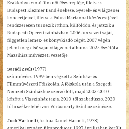
Krakkóban című film női főszereplője, illetve a
Budapest Klezmer Band énekese. Gyerek- és világzenei
koncertjeivel, illetve a Falusi Mariannal közös estjével
rendszeresen turnézik itthon, külföldön, és játszik a
Budapesti Operettszínházban. 2006 óta vezeti saját,
független lemez- és könyvkiadó cégét. 2007 végén
jelent meg első saját világzenei albuma. 2023 őszétől a
Mazsihisz művészeti vezetője.
Sarádi Zsolt
(1977)
színművész. 1999-ben végzett a Színház- és
Filmművészeti Főiskolán. A főiskola után a Szegedi
Nemzeti Színházhoz szerződött, majd 2003-2010
között a Vígszínház tagja. 2010-től szabadúszó. 2020-
tól a székesfehérvári Vörösmarty Színház színésze.
Josh Hartnett
(Joshua Daniel Harnett, 1978)
amerikai színész, filmproducer. 1997 áprilisában került