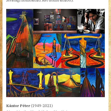
Sivatagi homokozó, Két domb között).
Kántor Péter
(1949-2021)