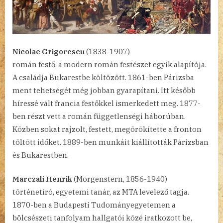
Nicolae Grigorescu
(1838-1907)
román festő, a modern román festészet egyik alapítója.
A családja Bukarestbe költözött. 1861-ben Párizsba
ment tehetségét még jobban gyarapítani. Itt később
híressé vált francia festőkkel ismerkedett meg. 1877-
ben részt vett a román függetlenségi háborúban.
Közben sokat rajzolt, festett, megörökítette a fronton
töltött időket. 1889-ben munkáit kiállították Párizsban
és Bukarestben.
Marczali Henrik
(Morgenstern, 1856-1940)
történetíró, egyetemi tanár, az MTA levelező tagja.
1870-ben a Budapesti Tudományegyetemen a
bölcsészeti tanfolyam hallgatói közé iratkozott be,