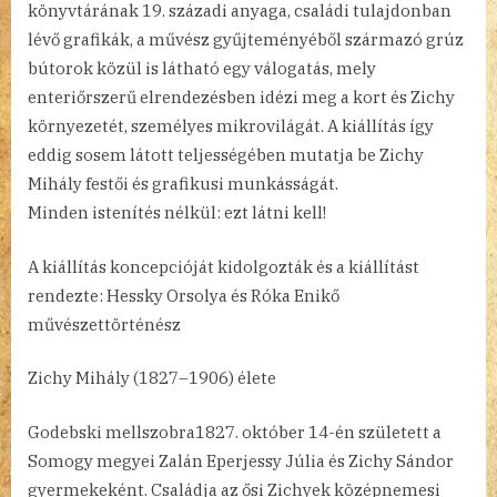
könyvtárának 19. századi anyaga, családi tulajdonban
lévő grafikák, a művész gyűjteményéből származó grúz
bútorok közül is látható egy válogatás, mely
enteriőrszerű elrendezésben idézi meg a kort és Zichy
környezetét, személyes mikrovilágát. A kiállítás így
eddig sosem látott teljességében mutatja be Zichy
Mihály festői és grafikusi munkásságát.
Minden istenítés nélkül: ezt látni kell!
A kiállítás koncepcióját kidolgozták és a kiállítást
rendezte: Hessky Orsolya és Róka Enikő
művészettörténész
Zichy Mihály (1827–1906) élete
Godebski mellszobra1827. október 14-én született a
Somogy megyei Zalán Eperjessy Júlia és Zichy Sándor
gyermekeként. Családja az ősi Zichyek középnemesi