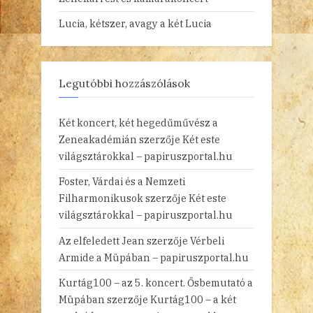
Lucia, kétszer, avagy a két Lucia
Legutóbbi hozzászólások
Két koncert, két hegedűművész a
Zeneakadémián
szerzője
Két este
világsztárokkal – papiruszportal.hu
Foster, Várdai és a Nemzeti
Filharmonikusok
szerzője
Két este
világsztárokkal – papiruszportal.hu
Az elfeledett Jean
szerzője
Vérbeli
Armide a Müpában – papiruszportal.hu
Kurtág100 – az 5. koncert. Ősbemutató a
Müpában
szerzője
Kurtág100 – a két