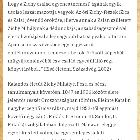
hogy a Zichy család egyenes (nemesi) ágának egyik
utolsó leszármazottja vagyok. Az ősi Zichy-fészek (Zics
és Zala) jövendő örököse, illetve annak a Zalán született
Zichy Mihálynak a dédunokája, a szabadságeszméivel,
életfolizófiájával a legnagyobb hatást gyakorolta rám.
Apám a húszas években egy nagyszerű
emlékmúzeumot rendezett be tőle örökölt képeiből,
műgyűjteményéből és a család egyedülálló régi
könyvtárából…” (Első életem. Századvég, 2002)
Kalandos életút Zichy Mihályé. Pesti és bécsi
tanulmányait követően, 1847 és 1906 között élete
jelentős részét Oroszországban töltötte. Eleinte Katalin
nagyhercegnő udvarában, majd 1852-től egymást
követő négy cár (I. Miklós, II. Sándor, III. Sándor, II.
Miklós) szolgálatában dolgozott. Már az is eléggé
egzotikus lett volna, ha egy semleges keleti