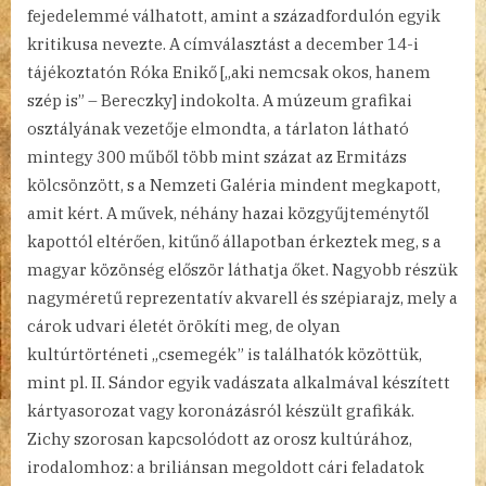
fejedelemmé válhatott, amint a századfordulón egyik
kritikusa nevezte. A címválasztást a december 14-i
tájékoztatón Róka Enikő [„aki nemcsak okos, hanem
szép is” – Bereczky] indokolta. A múzeum grafikai
osztályának vezetője elmondta, a tárlaton látható
mintegy 300 műből több mint százat az Ermitázs
kölcsönzött, s a Nemzeti Galéria mindent megkapott,
amit kért. A művek, néhány hazai közgyűjteménytől
kapottól eltérően, kitűnő állapotban érkeztek meg, s a
magyar közönség először láthatja őket. Nagyobb részük
nagyméretű reprezentatív akvarell és szépiarajz, mely a
cárok udvari életét örökíti meg, de olyan
kultúrtörténeti „csemegék” is találhatók közöttük,
mint pl. II. Sándor egyik vadászata alkalmával készített
kártyasorozat vagy koronázásról készült grafikák.
Zichy szorosan kapcsolódott az orosz kultúrához,
irodalomhoz: a briliánsan megoldott cári feladatok