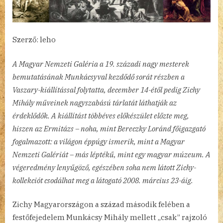
Szerző: leho
A Magyar Nemzeti Galéria a 19. századi nagy mesterek
bemutatásának Munkácsyval kezdődő sorát részben a
Vaszary-kiállítással folytatta, december 14-étől pedig Zichy
Mihály műveinek nagyszabású tárlatát láthatják az
érdeklődők. A kiállítást többéves előkészület előzte meg,
hiszen az Ermitázs – noha, mint Bereczky Loránd főigazgató
fogalmazott: a világon éppúgy ismerik, mint a Magyar
Nemzeti Galériát – más léptékű, mint egy magyar múzeum. A
végeredmény lenyűgöző, egészében soha nem látott Zichy-
kollekciót csodálhat meg a látogató 2008. március 23-áig.
Zichy Magyarországon a század második felében a
festőfejedelem Munkácsy Mihály mellett „csak” rajzoló