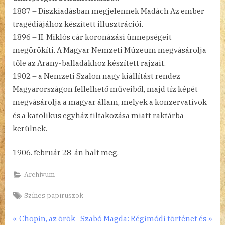
1887 – Díszkiadásban megjelennek Madách Az ember
tragédiájához készített illusztrációi.
1896 – II. Miklós cár koronázási ünnepségeit
megörökíti. A Magyar Nemzeti Múzeum megvásárolja
tőle az Arany-balladákhoz készített rajzait.
1902 – a Nemzeti Szalon nagy kiállítást rendez
Magyarországon fellelhető műveiből, majd tíz képét
megvásárolja a magyar állam, melyek a konzervatívok
és a katolikus egyház tiltakozása miatt raktárba
kerülnek.
1906. február 28-án halt meg.
Archívum
Tags:
Színes papiruszok
Bejegyzés
P
N
Chopin, az örök
Szabó Magda: Régimódi történet és