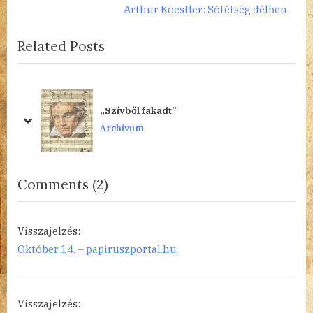
r
e
Arthur Koestler: Sötétség délben
navigáció
e
x
Related Posts
v
t
i
P
o
o
u
s
„Szívből fakadt”
s
t
prev
next
Archívum
P
:
o
s
on
Comments
(2)
t
“Zichy
:
Mihály,
Visszajelzés:
a
Október 14. – papiruszportal.hu
„rajzoló
fejedelem””
Visszajelzés: