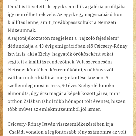
témát is fölvetett, de egyik sem illik a galéria profiljába,
így nem élhetnek vele. Az egyik egy nagyszabású hun
kiállítás lenne, amit „továbbpasszoltak” a Nemzeti
Múzeumnak.
A sajtótájékoztatón megjelent a „rajzoló fejedelem”
dédunokája, a 43 évig emigrációban élő Csicsery-Rónay
István is, aki a Zichy-hagyaték örököseként sokat
segített a kiállítás rendezőinek. Volt szerencsém
életrajzi kötetében közreműködni, s néhány szót
válthattunk a kiállítás megtekintése közben. A
szellemileg most is friss, 90 éves Zichy-dédunoka
elmondta, úgy érzi magát a képek között járva, mint
otthon Zalában (ahol több hónapot tölt évente), hiszen
több művet az emlékmúzeumból jól ismer.
Csicsery-Rónay István visszaemlékezéseiben írja:
„Családi vonalon a legfontosabb tény számomra az volt,