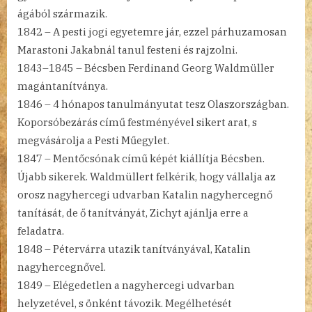
ágából származik.
1842 – A pesti jogi egyetemre jár, ezzel párhuzamosan
Marastoni Jakabnál tanul festeni és rajzolni.
1843–1845 – Bécsben Ferdinand Georg Waldmüller
magántanítványa.
1846 – 4 hónapos tanulmányutat tesz Olaszországban.
Koporsóbezárás című festményével sikert arat, s
megvásárolja a Pesti Műegylet.
1847 – Mentőcsónak című képét kiállítja Bécsben.
Újabb sikerek. Waldmüllert felkérik, hogy vállalja az
orosz nagyhercegi udvarban Katalin nagyhercegnő
tanítását, de ő tanítványát, Zichyt ajánlja erre a
feladatra.
1848 – Pétervárra utazik tanítványával, Katalin
nagyhercegnővel.
1849 – Elégedetlen a nagyhercegi udvarban
helyzetével, s önként távozik. Megélhetését