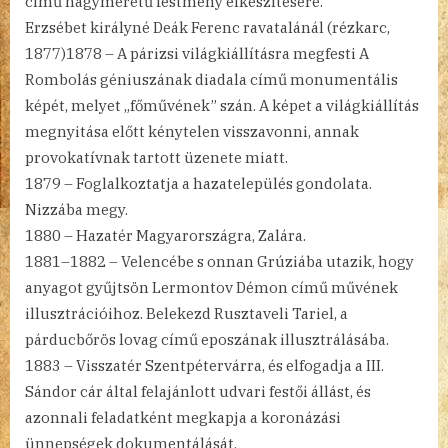
című nagyméretű festmény elkészítésére.
Erzsébet királyné Deák Ferenc ravatalánál (rézkarc,
1877)1878 – A párizsi világkiállításra megfesti A
Rombolás géniuszának diadala című monumentális
képét, melyet „főművének” szán. A képet a világkiállítás
megnyitása előtt kénytelen visszavonni, annak
provokatívnak tartott üzenete miatt.
1879 – Foglalkoztatja a hazatelepülés gondolata.
Nizzába megy.
1880 – Hazatér Magyarországra, Zalára.
1881–1882 – Velencébe s onnan Grúziába utazik, hogy
anyagot gyűjtsön Lermontov Démon című művének
illusztrációihoz. Belekezd Rusztaveli Tariel, a
párducbőrös lovag című eposzának illusztrálásába.
1883 – Visszatér Szentpétervárra, és elfogadja a III.
Sándor cár által felajánlott udvari festői állást, és
azonnali feladatként megkapja a koronázási
ünnepségek dokumentálását.