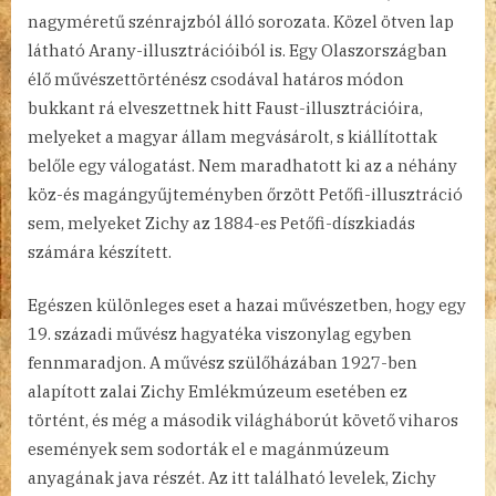
nagyméretű szénrajzból álló sorozata. Közel ötven lap
látható Arany-illusztrációiból is. Egy Olaszországban
élő művészettörténész csodával határos módon
bukkant rá elveszettnek hitt Faust-illusztrációira,
melyeket a magyar állam megvásárolt, s kiállítottak
belőle egy válogatást. Nem maradhatott ki az a néhány
köz-és magángyűjteményben őrzött Petőfi-illusztráció
sem, melyeket Zichy az 1884-es Petőfi-díszkiadás
számára készített.
Egészen különleges eset a hazai művészetben, hogy egy
19. századi művész hagyatéka viszonylag egyben
fennmaradjon. A művész szülőházában 1927-ben
alapított zalai Zichy Emlékmúzeum esetében ez
történt, és még a második világháborút követő viharos
események sem sodorták el e magánmúzeum
anyagának java részét. Az itt található levelek, Zichy