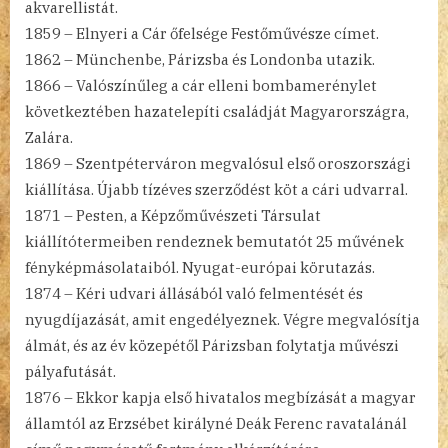
akvarellistát.
1859 – Elnyeri a Cár őfelsége Festőművésze címet.
1862 – Münchenbe, Párizsba és Londonba utazik.
1866 – Valószínűleg a cár elleni bombamerénylet
következtében hazatelepíti családját Magyarországra,
Zalára.
1869 – Szentpéterváron megvalósul első oroszországi
kiállítása. Újabb tízéves szerződést köt a cári udvarral.
1871 – Pesten, a Képzőművészeti Társulat
kiállítótermeiben rendeznek bemutatót 25 művének
fényképmásolataiból. Nyugat-európai körutazás.
1874 – Kéri udvari állásából való felmentését és
nyugdíjazását, amit engedélyeznek. Végre megvalósítja
álmát, és az év közepétől Párizsban folytatja művészi
pályafutását.
1876 – Ekkor kapja első hivatalos megbízását a magyar
államtól az Erzsébet királyné Deák Ferenc ravatalánál