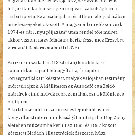
nagyhatalom udvari festője lesz, de ő azoké a cároké
lett, akiknek a hadserege a magyar szabadságharcot
sárba tiporta. Ez a családjában és itthoni elfogadásában
is nehézségeket okozott. A magyar állam először csak
1874-es cári „nyugdíjazása” után rendel tőle művet,
akkor viszont nagy feladatra kérik: fesse meg Erzsébet
királynét Deák ravatalánál (1876).
Párizsi korszakában (1874 után) korábbi késő
romantikus rajzait felnagyította, és sajátos
„óriásgrafikákat” készített, melyek valójában festmény
méretű rajzok. A kiállításon az Autodafé és a Zsidó
mártírok című művek reprezentálják ezt a különleges
műtípust.
A tárlat második része óriási és leginkább ismert
könyvillusztrátori munkásságát mutatja be. Még Zichy
életében múzeumba került az 1885 és 1887 között
készített Madách-illusztrációk összesen húsz,