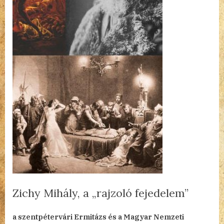
Zichy Mihály, a „rajzoló fejedelem”
By
Posted
Zichy
admin
2023.03.01.
2 hozzászólás
a szentpétervári Ermitázs és a Magyar Nemzeti
on
Mihály,