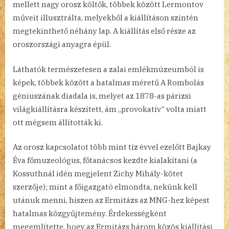
mellett nagy orosz költők, többek között Lermontov
műveit illusztrálta, melyekből a kiállításon szintén
megtekinthető néhány lap. A kiállítás első része az
oroszországi anyagra épül.
Láthatók természetesen a zalai emlékmúzeumból is
képek, többek között a hatalmas méretű A Rombolás
géniuszának diadala is, melyet az 1878-as párizsi
világkiállításra készített, ám „provokatív” volta miatt
ott mégsem állították ki.
Az orosz kapcsolatot több mint tíz évvel ezelőtt Bajkay
Éva főmuzeológus, főtanácsos kezdte kialakítani (a
Kossuthnál idén megjelent Zichy Mihály-kötet
szerzője); mint a főigazgató elmondta, nekünk kell
utánuk menni, hiszen az Ermitázs az MNG-hez képest
hatalmas közgyűjtemény. Érdekességként
megemlítette, hogy az Ermitázs három közös kiállítási