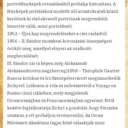
portréfényképek retusálásából próbálja biztosítani. A
fényképek javításához modellt ülő arisztokraták közül
kerülnek ki első akvarell portréinak megrendelői.
Ismertté válik, mint portréfestő.
1852 – Újra kap megrendeléseket a cári családtól.
1856 – II. Sándor moszkvai koronázási ünnepségeit
örökíti meg, amellyel elnyeri az uralkodó
megbecsülését.
III. Sándor cár (a képen még Alekszandr
Alekszandrovics nagyherceg)1858 – Théophile Gautier
francia kritikus és író Szentpétervárott megismerkedik
Zichyvel. Lelkesen ír róla és művészetéről a Voyage en
Russie című cikkében, mely megjelenik
Oroszországban és Franciaországban egyaránt. Ettől
kezdve foglalkoztatja Zichyt a gondolat, hogy Párizsba
utazzon, s ott próbáljon érvényesülni. Az Orosz
Művészeti Akadémia tagjai közé választják mint