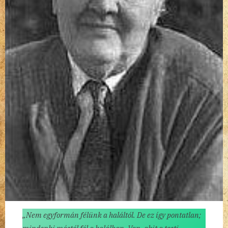
„Nem egyformán félünk a haláltól. De ez így pontatlan;