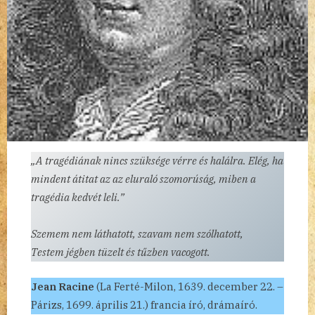
„A tragédiának nincs szüksége vérre és halálra. Elég, ha
mindent átitat az az eluraló szomorúság, miben a
tragédia kedvét leli.”
Szemem nem láthatott, szavam nem szólhatott,
Testem jégben tüzelt és tűzben vacogott.
Jean Racine
(La Ferté-Milon, 1639. december 22. –
Párizs, 1699. április 21.) francia író, drámaíró.