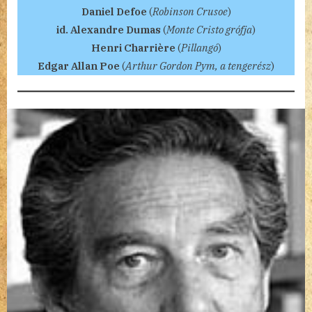
Daniel Defoe
(
Robinson Crusoe
)
id. Alexandre Dumas
(
Monte Cristo grófja
)
Henri Charrière
(
Pillangó
)
Edgar Allan Poe
(
Arthur Gordon Pym, a tengerész
)