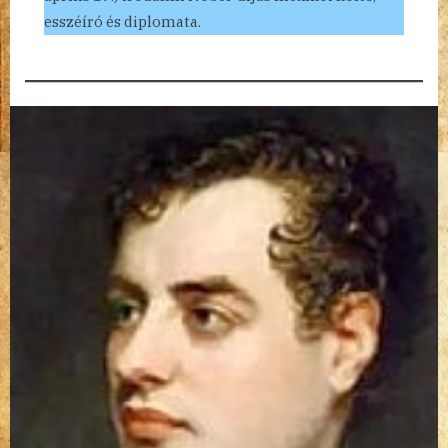
esszéíró és diplomata.