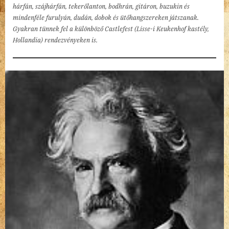
hárfán, szájhárfán, tekerőlanton, bodhrán, gitáron, buzukin és
mindenféle furulyán, dudán, dobok és ütőhangszereken játszanak.
Gyakran tünnek fel a különböző Castlefest (Lisse-i Keukenhof kastély,
Hollandia) rendezvényeken is.