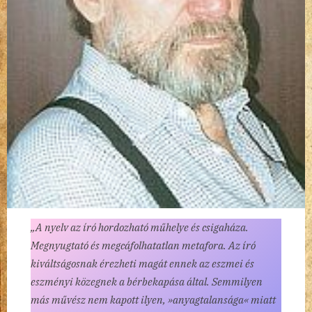
„A nyelv az író hordozható műhelye és csigaháza.
Megnyugtató és megcáfolhatatlan metafora. Az író
kiváltságosnak érezheti magát ennek az eszmei és
eszményi közegnek a bérbekapása által. Semmilyen
más művész nem kapott ilyen, »anyagtalansága« miatt