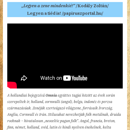
„Legyen a zene mindenkié!”
/Kodály Zoltán/
Legyen a tiéd is! /papiruszportal.hu/
A hollandiai bejegyzésű
Omnia
együttes tagjai között az évek során
szerepeltek ír, holland, cornwalli (angol), belga, indonéz és perzsa
származásúak. Zenéjük szerteágazó világzene, forrásaik Írország,
Anglia, Cornwall és Irán. Stílusukat nevezhetjük folk metálnak, druida
rocknak – hivatalosan „neoceltic pagan folk”. Angol, francia, breton,
finn, német, holland, svéd, latin és hindi nyelven énekelnek, kelta