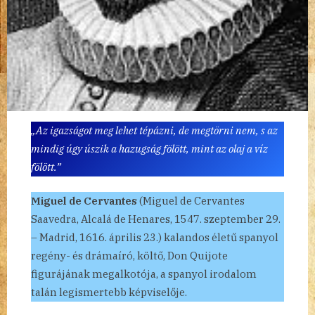
„Az igazságot meg lehet tépázni, de megtörni nem, s az
mindig úgy úszik a hazugság fölött, mint az olaj a víz
fölött.”
Miguel de Cervantes
(Miguel de Cervantes
Saavedra, Alcalá de Henares, 1547. szeptember 29.
– Madrid, 1616. április 23.) kalandos életű spanyol
regény- és drámaíró, költő, Don Quijote
figurájának megalkotója, a spanyol irodalom
talán legismertebb képviselője.