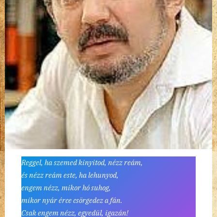
Reggel, ha szemed kinyitod, nézz reám,
és nézz reám este, ha lehunyod,
engem nézz, mikor hó suhog,
mikor nyár érce csörgedez a fán.
Csak engem nézz, egyedül, igazán!