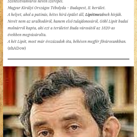
Szentistvánváros néven szerepel.
Magyar Királyi Országos Tébolyda – Budapest, II. kerület.
A helyet, ahol a patinás, kétes hírű épület áll,
Lipótmező
nek hívják.
Nevét nem az uralkodóról, hanem első tulajdonosáról, Göbl Lipót budai
molnárról kapta, aki ezt a területet Buda városától az 1820-as
években megvásárolta.
A két Lipót, most már évszázadok óta, békésen megfér fővárosunkban.
(shADow)