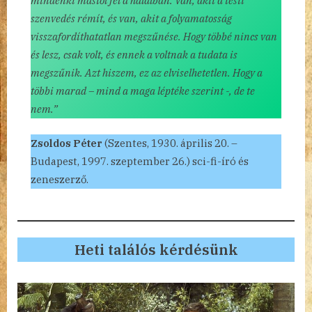
mindenki mástól fél a halálban. Van, akit a testi
szenvedés rémít, és van, akit a folyamatosság
visszafordíthatatlan megszűnése. Hogy többé nincs van
és lesz, csak volt, és ennek a voltnak a tudata is
megszűnik. Azt hiszem, ez az elviselhetetlen. Hogy a
többi marad – mind a maga léptéke szerint -, de te
nem.”
Zsoldos Péter
(Szentes, 1930. április 20. –
Budapest, 1997. szeptember 26.) sci-fi-író és
zeneszerző.
Heti találós kérdésünk