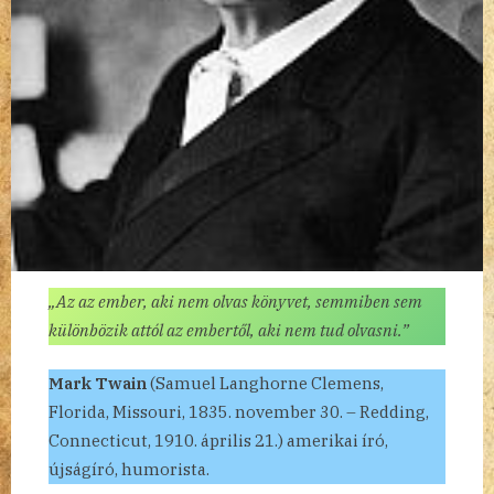
„Az az ember, aki nem olvas könyvet, semmiben sem
különbözik attól az embertől, aki nem tud olvasni.”
Mark Twain
(Samuel Langhorne Clemens,
Florida, Missouri, 1835. november 30. – Redding,
Connecticut, 1910. április 21.) amerikai író,
újságíró, humorista.