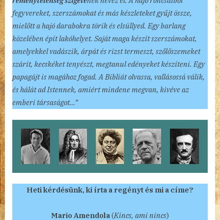
reménytelenség szigeté
nek nevez el. A hajó roncsaiból
fegyvereket, szerszámokat és más készleteket gyűjt össze,
mielőtt a hajó darabokra törik és elsüllyed. Egy barlang
közelében épít lakóhelyet. Saját maga készít szerszámokat,
amelyekkel vadászik, árpát és rizst termeszt, szőlőszemeket
szárít, kecskéket tenyészt, megtanul edényeket készíteni. Egy
papagájt is magához fogad. A Bibliát olvassa, vallásossá válik,
és hálát ad Istennek, amiért mindene megvan, kivéve az
emberi társaságot…”
Heti kérdésünk, ki írta a regényt és mi a címe?
Mario Amendola
(
Kincs, ami nincs
)