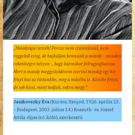
„Mosolyogni tessék! Persze nem szüntelenül, nem
reggeltől estig, de bujkáljon bennünk a mosoly – minden
eshetőségre készen -, hogy bármikor felragyoghasson.
Mert a mosoly meggyőződésem szerint mindig egy kis
fényt hoz az életünkbe, meg a máséba is. Kicsike fényt,
de sok kicsi, mint tudjuk, sokra megy.”
Janikovszky Éva
(Kucses, Szeged, 1926. április 23.
– Budapest, 2003. július 14.) Kossuth- és József
Attila-díjas író, költő, szerkesztő.