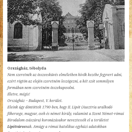
Országház, tébolyda
Nem szeretnék az összeesküvés elméletben hívők kezébe fegyvert adni,
ezért rögtön az elején szeretném leszögezni, a két szót semmilyen
formában nem szeretném összekapcsolni.
Illetve, mégis!
Országház – Budapest, V. kerület.
Eleink úgy döntöttek 1790-ben, hogy II. Lipót (Ausztria uralkodó
főhercege, magyar, cseh és német király, valamint a Szent Német-római
Birodalom császára) koronázásakor neveztessék el a területet
Lipótváros
nak. Amúgy a római katolikus egyházi adatokban