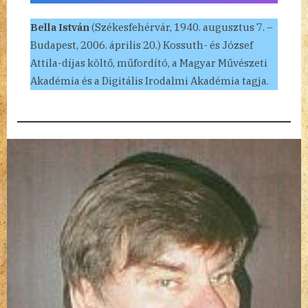
Bella István
(Székesfehérvár, 1940. augusztus 7. –
Budapest, 2006. április 20.) Kossuth- és József
Attila-díjas költő, műfordító, a Magyar Művészeti
Akadémia és a Digitális Irodalmi Akadémia tagja.