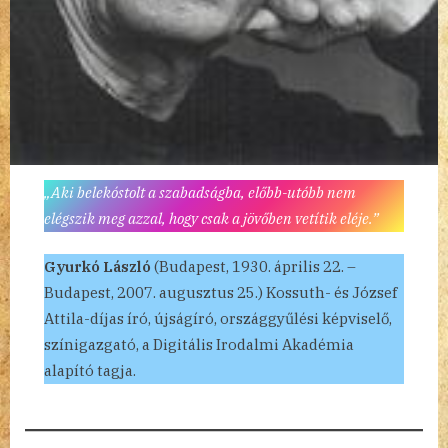
„Aki belekóstolt a szabadságba, előbb-utóbb nem
elégszik meg azzal, hogy csak a jövőben vetítik eléje.”
Gyurkó László
(Budapest, 1930. április 22. –
Budapest, 2007. augusztus 25.) Kossuth- és József
Attila-díjas író, újságíró, országgyűlési képviselő,
színigazgató, a Digitális Irodalmi Akadémia
alapító tagja.