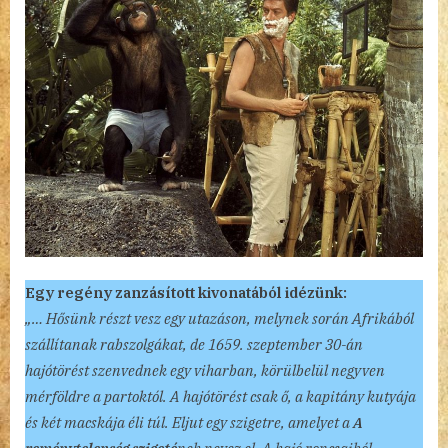
Egy regény zanzásított kivonatából idézünk:
„… Hősünk részt vesz egy utazáson, melynek során Afrikából
szállítanak rabszolgákat, de 1659. szeptember 30-án
hajótörést szenvednek egy viharban, körülbelül negyven
mérföldre a partoktól. A hajótörést csak ő, a kapitány kutyája
és két macskája éli túl. Eljut egy szigetre, amelyet a
A