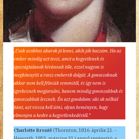
„Csak azokhoz akarok jó lenni, akik jók hozzám. Ha az
ember mindig azt teszi, amit a kegyetlenek és
igazságtalanok kívánnak tőle, ezzel nagyon is
megkönnyíti a rossz emberek dolgát. A gonoszoknak
akkor nem kell félniük semmitől, és így nem is
igyekeznek megjavulni, hanem mindig gonoszabbak és
gonoszabbak lesznek. Én azt gondolom: aki ok nélkül
bánt, azt vissza kell ütni, olyan keményen, hogy
elmenjen a kedve a kegyetlenkedéstől.”
Charlotte Brontë
(Thornton, 1816. április 21. –
Haworth, 1855. március 31.) angol regényíró, a