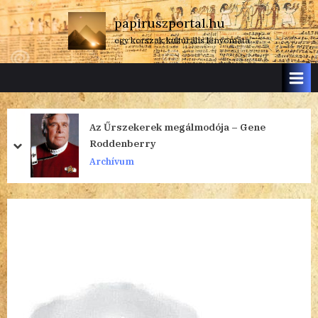
Skip
papiruszportal.hu
to
egy korszak kulturális lenyomata
content
Az Űrszekerek megálmodója – Gene
Roddenberry
prev
next
Archívum