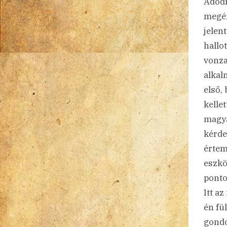
Adódn
megér
jelen
hallo
vonza
alkal
első,
kelle
magy
kérde
értem
eszkö
ponto
Itt a
én fü
gondo