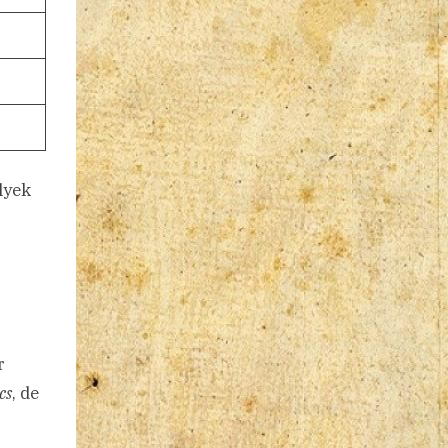
lyek
r
cs
, de