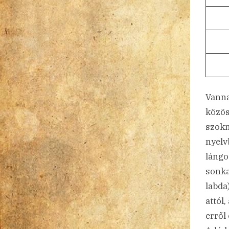
Vanna
közös
szokn
nyelv
lángo
sonka
labda
attól
erről 