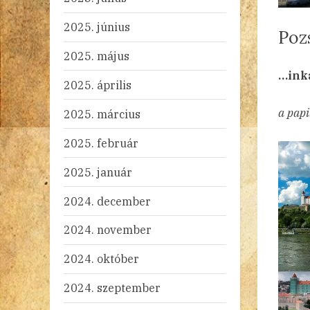
2025. június
Poz
2025. május
By
Po
ad
20
Ni
…ink
2025. április
on
a papi
2025. március
2025. február
2025. január
2024. december
2024. november
2024. október
2024. szeptember