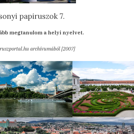
sonyi papiruszok 7.
sted
a(z)
min
24.04.25.
ncs hozzászólás
ább megtanulom a helyi nyelvet.
Pozsonyi
papiruszok
ruszportal.hu archívumából [2007]
7.
bejegyzéshez