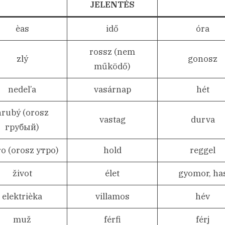
JELENTÉS
èas
idő
óra
rossz (nem
zlý
gonosz
működő)
nedel’a
vasárnap
hét
hrubý (orosz
vastag
durva
грубый)
ro (orosz утро)
hold
reggel
život
élet
gyomor, ha
elektrièka
villamos
hév
muž
férfi
férj