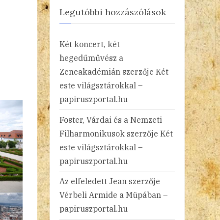
Legutóbbi hozzászólások
Két koncert, két
hegedűművész a
Zeneakadémián
szerzője
Két
este világsztárokkal –
papiruszportal.hu
Foster, Várdai és a Nemzeti
Filharmonikusok
szerzője
Két
este világsztárokkal –
papiruszportal.hu
Az elfeledett Jean
szerzője
Vérbeli Armide a Müpában –
papiruszportal.hu