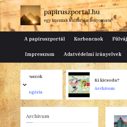
Skip
papiruszportal.hu
to
content
egy korszak kulturális lenyomata
A papiruszportál
Korboncnok
Fülvá
Impresszum
Adatvédelmi irányelvek
ok
Ki kicsoda?
prev
next
Archívum
ia
Archívum