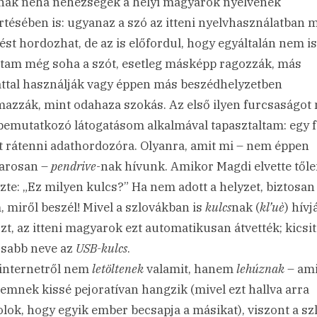
ak néha nehézségek a helyi magyarok nyelvének
tésében is: ugyanaz a szó az itteni nyelvhasználatban 
tést hordozhat, de az is előfordul, hogy egyáltalán nem is
ttam még soha a szót, esetleg másképp ragozzák, más
ttal használják vagy éppen más beszédhelyzetben
mazzák, mint odahaza szokás. Az első ilyen furcsaságot
 bemutatkozó látogatásom alkalmával tapasztaltam: egy fá
tt rátenni adathordozóra. Olyanra, amit mi – nem éppen
arosan –
pendrive
-nak hívunk. Amikor Magdi elvette tőle
zte: „Ez milyen kulcs?” Ha nem adott a helyzet, biztosa
, miről beszél! Mivel a szlovákban is
kulcs
nak (
kl’uè
) hívj
zt, az itteni magyarok ezt automatikusan átvették; kicsit
sabb neve az
USB-kulcs
.
z internetről nem
letöltenek
valamit, hanem
lehúznak
– ami
lemnek kissé pejoratívan hangzik (mivel ezt hallva arra
lok, hogy egyik ember becsapja a másikat), viszont a sz