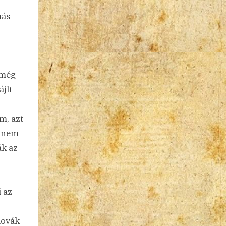
más
 még
jlt
m, azt
n nem
ák az
 az
lovák