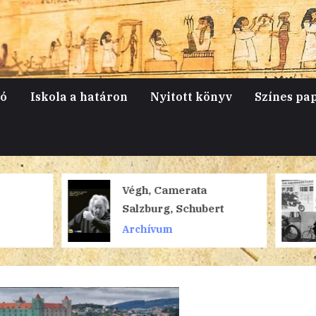
jó
Iskola a határon
Nyitott könyv
Színes pa
Végh, Camerata
Gigantikus mé
Salzburg, Schubert
háromkerekű
drótszamara
Archívum
Archívum