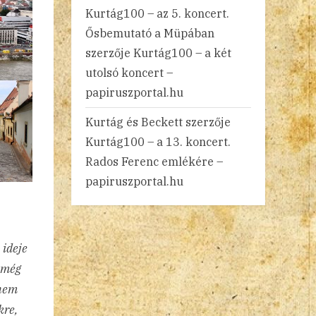
Kurtág100 – az 5. koncert.
Ősbemutató a Müpában
szerzője
Kurtág100 – a két
utolsó koncert –
papiruszportal.hu
Kurtág és Beckett
szerzője
Kurtág100 – a 13. koncert.
Rados Ferenc emlékére –
papiruszportal.hu
 ideje
m még
 nem
kre,