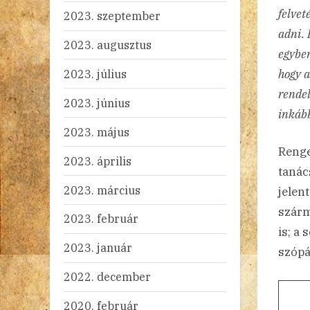
felvet
2023. szeptember
adni. 
2023. augusztus
egyben
hogy a
2023. július
rendel
2023. június
inkább
2023. május
Renge
2023. április
tanác
2023. március
jelen
szárm
2023. február
is; a 
2023. január
szópá
2022. december
2020. február