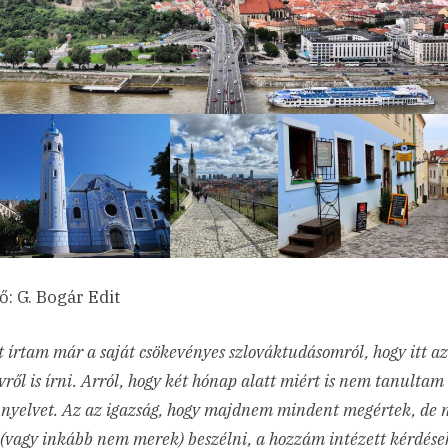
ő: G. Bogár Edit
 írtam már a saját csökevényes szlováktudásomról, hogy itt az
vről is írni. Arról, hogy két hónap alatt miért is nem tanulta
 nyelvet. Az az igazság, hogy majdnem mindent megértek, de
(vagy inkább nem merek) beszélni, a hozzám intézett kérdése