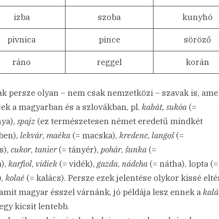
izba
szoba
kunyhó
pivnica
pince
söröző
ráno
reggel
korán
k persze olyan – nem csak nemzetközi – szavak is, ame
ek a magyarban és a szlovákban, pl.
kabát, sukòa
(=
ya),
spajz
(ez természetesen német eredetű mindkét
ben),
lekvár
,
maèka
(= macska),
kredenc
,
langoš
(=
s),
cukor
,
tanier
(= tányér),
pohár
,
šunka
(=
),
karfiol
,
vidiek
(= vidék),
gazda
,
nádcha
(= nátha), lopta (=
),
kolaè
(= kalács). Persze ezek jelentése olykor kissé elté
, amit magyar ésszel várnánk, jó példája lesz ennek a
kalá
egy kicsit lentebb.