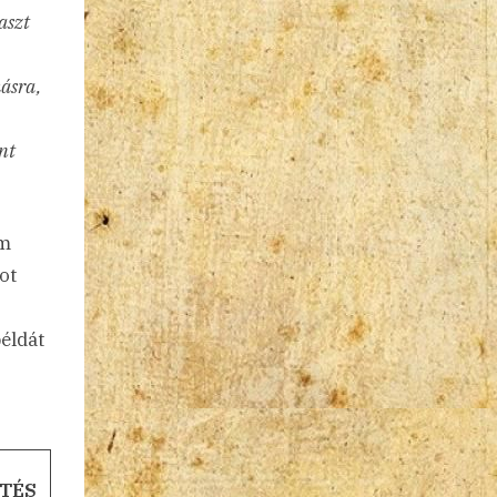
aszt
másra,
nt
em
ot
példát
TÉS