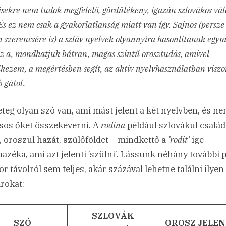
ésekre nem tudok megfelelő, gördülékeny, igazán szlovákos vál
És ez nem csak a gyakorlatlanság miatt van így. Sajnos (persze
 szerencsére is) a szláv nyelvek olyannyira hasonlítanak egy
z a, mondhatjuk bátran, magas szintű orosztudás, amivel
kezem, a megértésben segít, az aktív nyelvhasználatban viszo
 gátol.
teg olyan szó van, ami mást jelent a két nyelvben, és n
sos őket összekeverni. A
rodina
például szlovákul család
t, oroszul hazát, szülőföldet – mindkettő a
’rodit’
ige
azéka, ami azt jelenti ’szülni’. Lássunk néhány további 
sor távolról sem teljes, akár százával lehetne találni ilyen
rokat:
SZLOVÁK
SZÓ
OROSZ JELEN