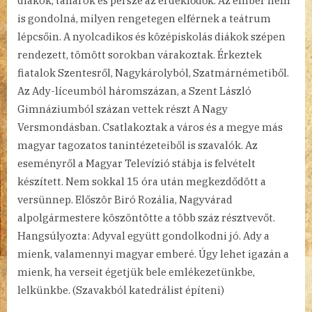
diákok, tanárok és persze az érdeklődők. Az ember nem
is gondolná, milyen rengetegen elférnek a teátrum
lépcsőin. A nyolcadikos és középiskolás diákok szépen
rendezett, tömött sorokban várakoztak. Érkeztek
fiatalok Szentesről, Nagykárolyból, Szatmárnémetiből.
Az Ady-líceumból háromszázan, a Szent László
Gimnáziumból százan vettek részt A Nagy
Versmondásban. Csatlakoztak a város és a megye más
magyar tagozatos tanintézeteiből is szavalók. Az
eseményről a Magyar Televízió stábja is felvételt
készített. Nem sokkal 15 óra után megkezdődött a
versünnep. Először Biró Rozália, Nagyvárad
alpolgármestere köszöntötte a több száz résztvevőt.
Hangsúlyozta: Adyval együtt gondolkodni jó. Ady a
mienk, valamennyi magyar emberé. Úgy lehet igazán a
mienk, ha verseit égetjük bele emlékezetünkbe,
lelkünkbe. (Szavakból katedrálist építeni)