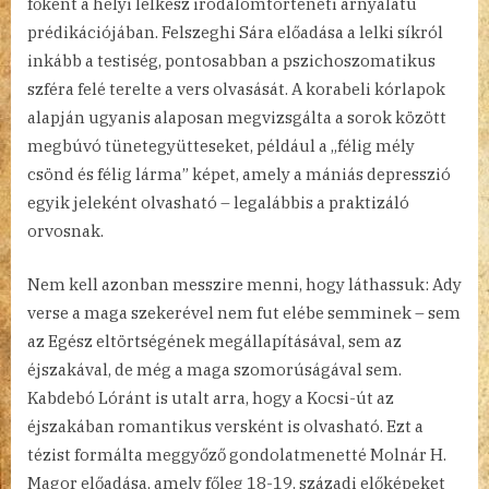
főként a helyi lelkész irodalomtörténeti árnyalatú
prédikációjában. Felszeghi Sára előadása a lelki síkról
inkább a testiség, pontosabban a pszichoszomatikus
szféra felé terelte a vers olvasását. A korabeli kórlapok
alapján ugyanis alaposan megvizsgálta a sorok között
megbúvó tünetegyütteseket, például a „félig mély
csönd és félig lárma” képet, amely a mániás depresszió
egyik jeleként olvasható – legalábbis a praktizáló
orvosnak.
Nem kell azonban messzire menni, hogy láthassuk: Ady
verse a maga szekerével nem fut elébe semminek – sem
az Egész eltörtségének megállapításával, sem az
éjszakával, de még a maga szomorúságával sem.
Kabdebó Lóránt is utalt arra, hogy a Kocsi-út az
éjszakában romantikus versként is olvasható. Ezt a
tézist formálta meggyőző gondolatmenetté Molnár H.
Magor előadása, amely főleg 18-19. századi előképeket