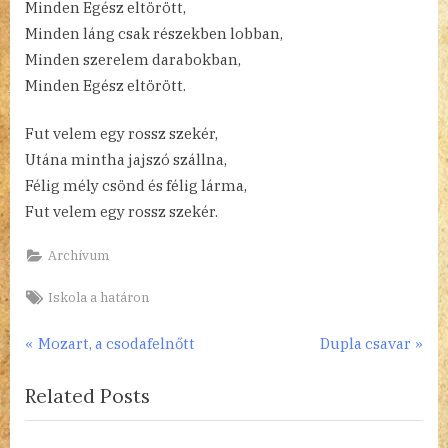
Minden Egész eltörött,
Minden láng csak részekben lobban,
Minden szerelem darabokban,
Minden Egész eltörött.
Fut velem egy rossz szekér,
Utána mintha jajszó szállna,
Félig mély csönd és félig lárma,
Fut velem egy rossz szekér.
Archívum
Tags:
Iskola a határon
Bejegyzés
P
N
Mozart, a csodafelnőtt
Dupla csavar
r
e
navigáció
Related Posts
e
x
v
t
i
P