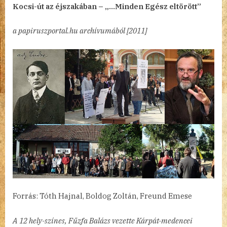
By
Posted
A
admin
2023.01.27.
2 hozzászólás
Kocsi-út az éjszakában – „…Minden Egész eltörött”
on
12
legszebb
a papiruszportal.hu archívumából [2011]
magyar
vers
program
8.
című
bejegyzéshez
Forrás: Tóth Hajnal, Boldog Zoltán, Freund Emese
A 12 hely-színes, Fűzfa Balázs vezette Kárpát-medencei