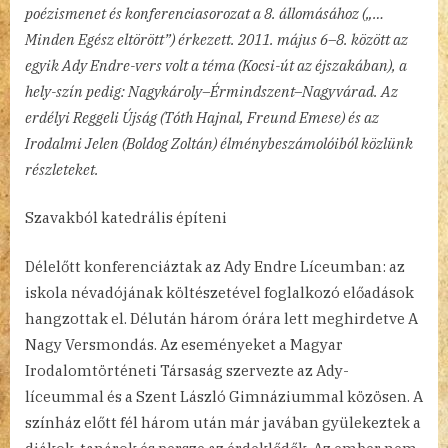
poézismenet és konferenciasorozat a 8. állomásához („…
Minden Egész eltörött”) érkezett. 2011. május 6–8. között az
egyik Ady Endre-vers volt a téma (Kocsi-út az éjszakában), a
hely-szín pedig: Nagykároly–Érmindszent–Nagyvárad. Az
erdélyi Reggeli Újság (Tóth Hajnal, Freund Emese) és az
Irodalmi Jelen (Boldog Zoltán) élménybeszámolóiból közlünk
részleteket.
Szavakból katedrális építeni
Délelőtt konferenciáztak az Ady Endre Líceumban: az
iskola névadójának költészetével foglalkozó előadások
hangzottak el. Délután három órára lett meghirdetve A
Nagy Versmondás. Az eseményeket a Magyar
Irodalomtörténeti Társaság szervezte az Ady-
líceummal és a Szent László Gimnáziummal közösen. A
színház előtt fél három után már javában gyülekeztek a