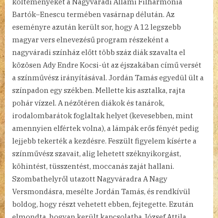
költeményeket a Nagyváradi Állami Filharmónia
Bartók–Enescu termében vasárnap délután. Az
eseményre azután került sor, hogy A 12 legszebb
magyar vers elnevezésű program részeként a
nagyváradi színház előtt több száz diák szavalta el
közösen Ady Endre Kocsi-út az éjszakában című versét
a színművész irányításával. Jordán Tamás egyedül ült a
színpadon egy székben. Mellette kis asztalka, rajta
pohár vízzel. A nézőtéren diákok és tanárok,
irodalombarátok foglaltak helyet (kevesebben, mint
amennyien elfértek volna), a lámpák erős fényét pedig
lejjebb tekerték a kezdésre. Feszült figyelem kísérte a
színművész szavait, alig lehetett széknyikorgást,
köhintést, tüsszentést, moccanás zaját hallani.
Szombathelyről utazott Nagyváradra A Nagy
Versmondásra, mesélte Jordán Tamás, és rendkívül
boldog, hogy részt vehetett ebben, fejtegette. Ezután
elmondta, hogyan került kapcsolatba József Attila