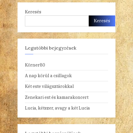
Keresés
Keresés
Legutóbbi bejegyzések
Körner80
A nap körül a csillagok
Két este világsztárokkal
Zenekari est és kamarakoncert
Lucia, kétszer, avagy a két Lucia