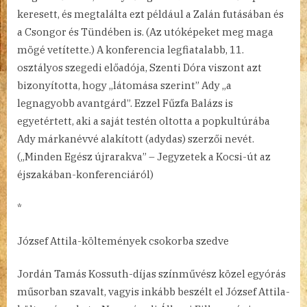
keresett, és megtalálta ezt például a Zalán futásában és
a Csongor és Tündében is. (Az utóképeket meg maga
mögé vetítette.) A konferencia legfiatalabb, 11.
osztályos szegedi előadója, Szenti Dóra viszont azt
bizonyította, hogy „látomása szerint” Ady „a
legnagyobb avantgárd”. Ezzel Fűzfa Balázs is
egyetértett, aki a saját testén oltotta a popkultúrába
Ady márkanévvé alakított (adydas) szerzői nevét.
(„Minden Egész újrarakva” – Jegyzetek a Kocsi-út az
éjszakában-konferenciáról)
*
József Attila-költemények csokorba szedve
Jordán Tamás Kossuth-díjas színművész közel egyórás
műsorban szavalt, vagyis inkább beszélt el József Attila-