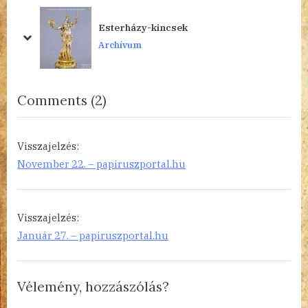
o
o
Esterházy-kincsek
u
s
prev
next
Archívum
s
t
P
:
o
on
Comments
(2)
s
“A
t
12
:
Visszajelzés:
legszebb
November 22. – papiruszportal.hu
magyar
vers
program
Visszajelzés:
Január 27. – papiruszportal.hu
8.”
Vélemény, hozzászólás?