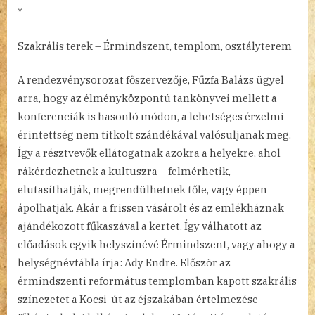
*
Szakrális terek – Érmindszent, templom, osztályterem
A rendezvénysorozat főszervezője, Fűzfa Balázs ügyel
arra, hogy az élményközpontú tankönyvei mellett a
konferenciák is hasonló módon, a lehetséges érzelmi
érintettség nem titkolt szándékával valósuljanak meg.
Így a résztvevők ellátogatnak azokra a helyekre, ahol
rákérdezhetnek a kultuszra – felmérhetik,
elutasíthatják, megrendülhetnek tőle, vagy éppen
ápolhatják. Akár a frissen vásárolt és az emlékháznak
ajándékozott fűkaszával a kertet. Így válhatott az
előadások egyik helyszínévé Érmindszent, vagy ahogy a
helységnévtábla írja: Ady Endre. Először az
érmindszenti református templomban kapott szakrális
színezetet a Kocsi-út az éjszakában értelmezése –