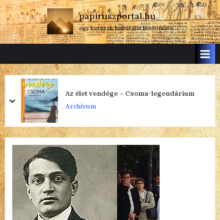
Skip
papiruszportal.hu
to
egy korszak kulturális lenyomata
content
Az élet vendége – Csoma-legendárium
prev
next
Archívum