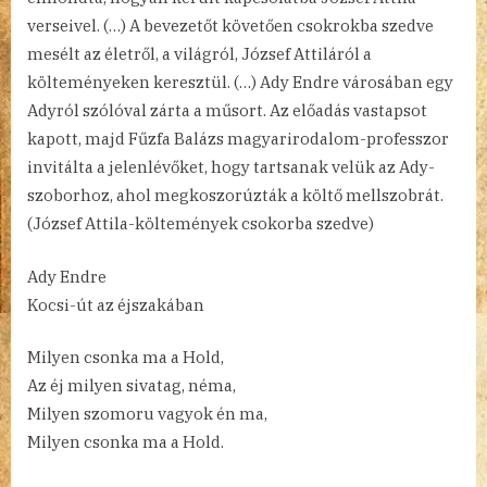
verseivel. (…) A bevezetőt követően csokrokba szedve
mesélt az életről, a világról, József Attiláról a
költeményeken keresztül. (…) Ady Endre városában egy
Adyról szólóval zárta a műsort. Az előadás vastapsot
kapott, majd Fűzfa Balázs magyarirodalom-professzor
invitálta a jelenlévőket, hogy tartsanak velük az Ady-
szoborhoz, ahol megkoszorúzták a költő mellszobrát.
(József Attila-költemények csokorba szedve)
Ady Endre
Kocsi-út az éjszakában
Milyen csonka ma a Hold,
Az éj milyen sivatag, néma,
Milyen szomoru vagyok én ma,
Milyen csonka ma a Hold.