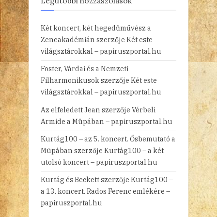
Legutóbbi hozzászólások
Két koncert, két hegedűművész a
Zeneakadémián
szerzője
Két este
világsztárokkal – papiruszportal.hu
Foster, Várdai és a Nemzeti
Filharmonikusok
szerzője
Két este
világsztárokkal – papiruszportal.hu
Az elfeledett Jean
szerzője
Vérbeli
Armide a Müpában – papiruszportal.hu
Kurtág100 – az 5. koncert. Ősbemutató a
Müpában
szerzője
Kurtág100 – a két
utolsó koncert – papiruszportal.hu
Kurtág és Beckett
szerzője
Kurtág100 –
a 13. koncert. Rados Ferenc emlékére –
papiruszportal.hu