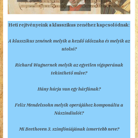
Heti rejtvényeink a klasszikus zenéhez kapcsolódnak:
A klasszikus zenének melyik a kezdő időszaka és melyik az
utolsó?
Richard Wagnernek melyik az egyetlen vígoperának
tekinthető műve?
Hány húrja van egy hárfának?
Felix Mendelssohn melyik operájához komponálta a
Nászindiulót?
Mi Beethoven 3. szimfóniájának ismertebb neve?