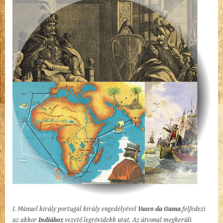
I. Mánuel király portugál király engedélyével
Vasco da Gama
felfedezi
az akkor
Indiához
vezető legrövidebb utat. Az útvonal megkerüli