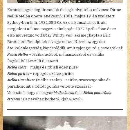
Korának egyik leghíresenbb és legkedveltebb művésze
Dame
Nellie Melba
opera-énekesnő, 1861. május 19-én született
Sydney-ben (mh. 1931.02.23.). Az első ausztrál volt, aki
megjelent a Time magazin címlapján 1927 áprilisában és az
első művésznő volt (May Whitty-vel), aki megkapta a Brit
Birodalom Rendjének lovagja címet. Nevéhez egy sor
ételkülönlegesség kapcsolódik, amit rajongói róla neveztek el:
Peach Melba
– őszibarackból, málnaszószból és vanília
fagylaltból készült desszert
Melba szósz
– málna és ribizli édes püré
Melba pirítós
– ropogós száraz pirítós
Melba Garniture
(Melba szelet) – csirke, szarvasgomba és
paradicsomba töltött gomba velouté szósszal.
Valószínű, hogy a magyar
Melba kocka
és a
Melba panoráma
étterem
is a nevéhez köthető. <[shADow]>