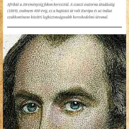
Afrikát a Jóreménység fokon keresztül. A szuezi csatorna átadásáig
(1869), csaknem 400 évig, ez a hajózási út volt Európa és az indiai
szubkontinens közötti legbiztonságosabb kereskedelmi útvonal.