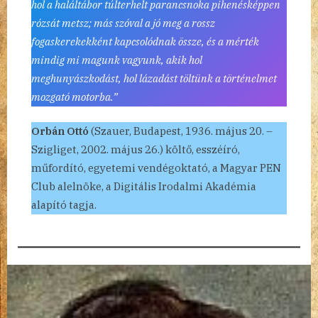
hol a haláltábor túlterhelt parancsnoka pihenésképpen
rózsát metsz; más szóval a jó meg a rossz
fogaskerekekként kapcsolódnak össze, és a mérték
mindig mi magunk vagyunk, akik hol
meghunyászkodást, hol lázadást töltünk a történelmet
mozgató motorba.”
Orbán Ottó
(Szauer, Budapest, 1936. május 20. –
Szigliget, 2002. május 26.) költő, esszéíró,
műfordító, egyetemi vendégoktató, a Magyar PEN
Club alelnöke, a Digitális Irodalmi Akadémia
alapító tagja.