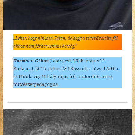
„Lehet, hogy nincsen Sátán, de hogy a tévét ő találta föl,
ahhoz nem férhet semmi kétség.”
Karátson Gábor
(Budapest, 1935. május 21. –
Budapest, 2015. július 23.) Kossuth-, József Attila-
és Munkácsy Mihály-díjas író, műfordító, festő,
művészetpedagógus.