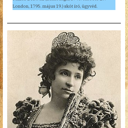
London, 1795. május 19.) skót író, ügyvéd.