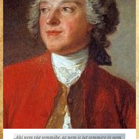
„Aki nem vág semmibe, az nem is jut semmire és nem