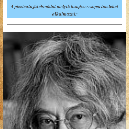
A pizzicato játékmódot melyik hangszercsoporton lehet
alkalmazni?