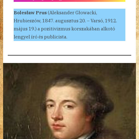
Bolesław Prus
(Aleksander Głowacki,
Hrubieszów, 1847. augusztus 20. – Varsó, 1912.
május 19.) a pozitivizmus korszakában alkotó
lengyel író és publicista.