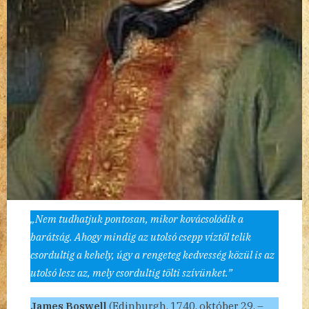
„Nem tudhatjuk pontosan, mikor kovácsolódik a
barátság. Ahogy mindig az utolsó csepp víztől telik
csordultig a kehely, úgy a rengeteg kedvesség közül is az
utolsó lesz az, mely csordultig tölti szívünket.”
James Boswell
(Edinburgh, 1740. október 29. –