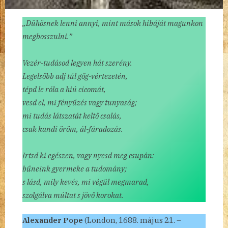
„Dühösnek lenni annyi, mint mások hibáját magunkon
megbosszulni.”
Vezér-tudásod legyen hát szerény.
Legelsőbb adj túl gőg-vértezetén,
tépd le róla a hiú cicomát,
vesd el, mi fényűzés vagy tunyaság;
mi tudás látszatát keltő csalás,
csak kandi öröm, ál-fáradozás.
Irtsd ki egészen, vagy nyesd meg csupán:
bűneink gyermeke a tudomány;
s lásd, mily kevés, mi végül megmarad,
szolgálva múltat s jövő korokat.
Alexander Pope
(London, 1688. május 21. –