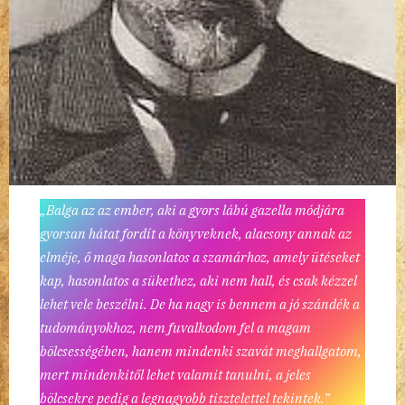
„Balga az az ember, aki a gyors lábú gazella módjára
gyorsan hátat fordít a könyveknek, alacsony annak az
elméje, ő maga hasonlatos a szamárhoz, amely ütéseket
kap, hasonlatos a sükethez, aki nem hall, és csak kézzel
lehet vele beszélni. De ha nagy is bennem a jó szándék a
tudományokhoz, nem fuvalkodom fel a magam
bölcsességében, hanem mindenki szavát meghallgatom,
mert mindenkitől lehet valamit tanulni, a jeles
bölcsekre pedig a legnagyobb tisztelettel tekintek.”