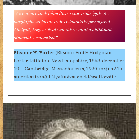
„Az embereknek bátorításra van szükségük. Az
megduplázza természetes ellenálló képességüket…
Ahelyett, hogy örökké szemükre vetnénk hibáikat,
dicsérjük erényeiket.”
Eleanor H. Porter
(Eleanor Emily Hodgman
Porter, Littleton, New Hampshire, 1868. december
19. – Cambridge, Massachusetts, 1920. május 21.)
amerikai írónő. Pályafutását énekléssel kezdte.