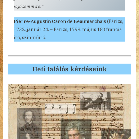
is jó semmire.”
Pierre-Augustin Caron de Beaumarchais
(Párizs,
1732. január 24. – Párizs, 1799. május 18.) francia
író, színműíró.
Heti találós kérdéseink