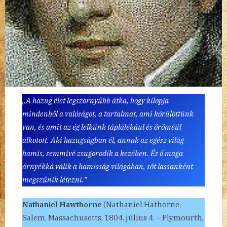
„A hazug élet legszörnyűbb átka, hogy kilopja
mindenből a valóságot, a tartalmat, ami körülöttünk
van, és amit az ég lelkünk táplálékául és öröméül
alkotott. Aki hazugságban él, annak az egész világ
hamis, semmivé zsugorodik a kezében. És ő maga
árnyékká válik a hamisság világában, sőt lassanként
megszűnik létezni.”
Nathaniel Hawthorne
(Nathaniel Hathorne,
Salem, Massachusetts, 1804. július 4. – Plymourth,