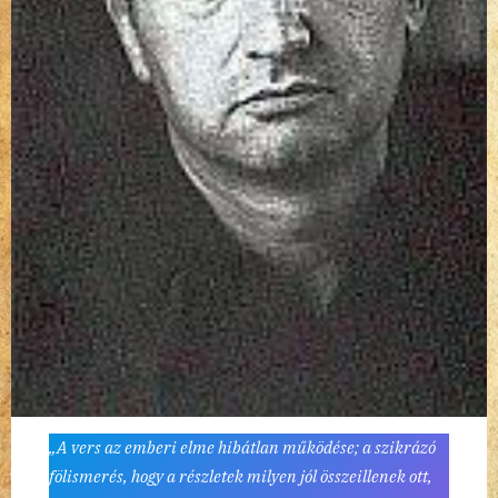
„A vers az emberi elme hibátlan működése; a szikrázó
fölismerés, hogy a részletek milyen jól összeillenek ott,