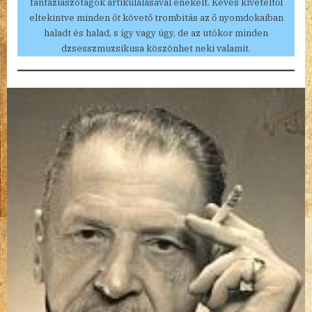
fantáziaszótagok artikulálásával énekelt. Kevés kivételtől
eltekintve minden őt követő trombitás az ő nyomdokaiban
haladt és halad, s így vagy úgy, de az utókor minden
dzsesszmuzsikusa köszönhet neki valamit.