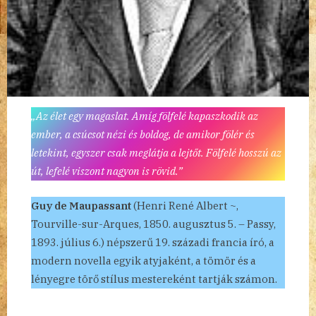
„Az élet egy magaslat. Amíg fölfelé kapaszkodik az
ember, a csúcsot nézi és boldog, de amikor fölér és
letekint, egyszer csak meglátja a lejtőt. Fölfelé hosszú az
út, lefelé viszont nagyon is rövid.”
Guy de Maupassant
(Henri René Albert ~,
Tourville-sur-Arques, 1850. augusztus 5. – Passy,
1893. július 6.) népszerű 19. századi francia író, a
modern novella egyik atyjaként, a tömör és a
lényegre törő stílus mestereként tartják számon.