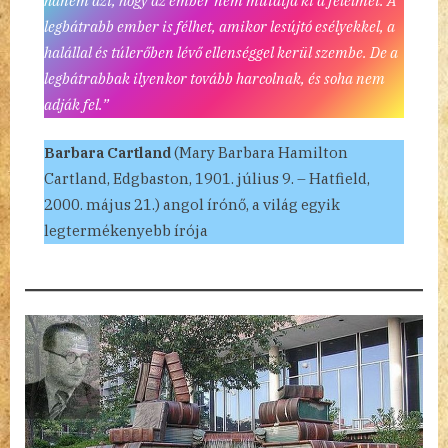
hanem azt, hogy az ember nem mutatja ki a félelmét. A
legbátrabb ember is félhet, amikor lesújtó esélyekkel, a
halállal és túlerőben lévő ellenséggel kerül szembe. De a
legbátrabbak ilyenkor tovább harcolnak, és soha nem
adják fel.”
Barbara Cartland
(Mary Barbara Hamilton
Cartland, Edgbaston, 1901. július 9. – Hatfield,
2000. május 21.) angol írónő, a világ egyik
legtermékenyebb írója