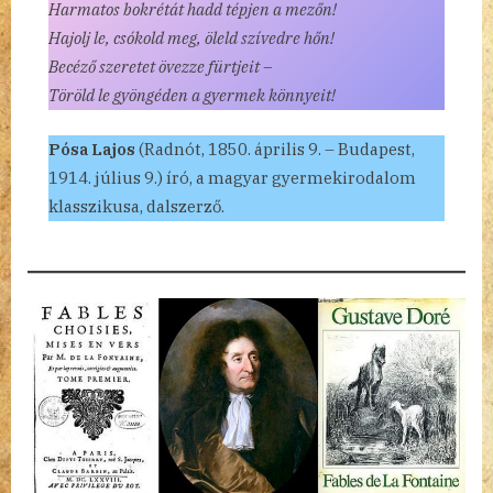
Harmatos bokrétát hadd tépjen a mezőn!
Hajolj le, csókold meg, öleld szívedre hőn!
Becéző szeretet övezze fürtjeit –
Töröld le gyöngéden a gyermek könnyeit!
Pósa Lajos
(Radnót, 1850. április 9. – Budapest,
1914. július 9.) író, a magyar gyermekirodalom
klasszikusa, dalszerző.