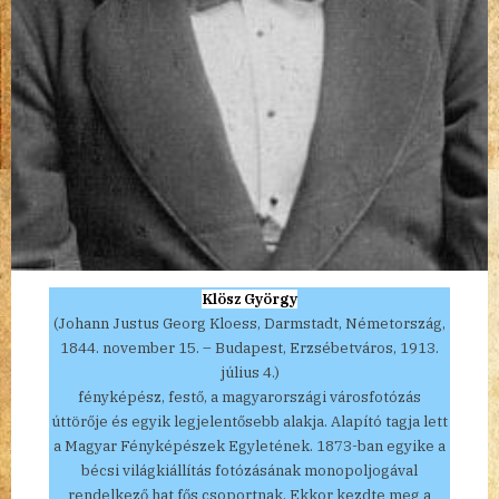
Klösz György
(Johann Justus Georg Kloess, Darmstadt, Németország,
1844. november 15. – Budapest, Erzsébetváros, 1913.
július 4.)
fényképész, festő, a magyarországi városfotózás
úttörője és egyik legjelentősebb alakja. Alapító tagja lett
a Magyar Fényképészek Egyletének. 1873-ban egyike a
bécsi világkiállítás fotózásának monopoljogával
rendelkező hat fős csoportnak. Ekkor kezdte meg a