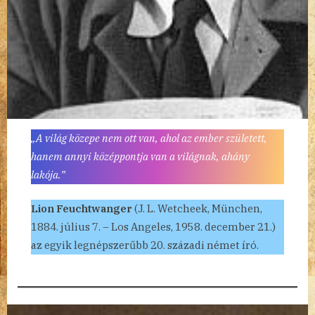
„A világ közepe nem ott van, ahol az ember született,
hanem annyi középpontja van a világnak, ahány
lakója.”
Lion Feuchtwanger
(J. L. Wetcheek, München,
1884. július 7. – Los Angeles, 1958. december 21.)
az egyik legnépszerűbb 20. századi német író.