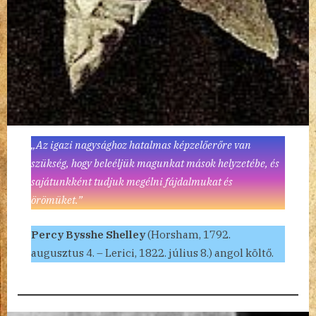
„Az igazi nagysághoz hatalmas képzelőerőre van
szükség, hogy beleéljük magunkat mások helyzetébe, és
sajátunkként tudjuk megélni fájdalmukat és
örömüket.”
Percy Bysshe Shelley
(Horsham, 1792.
augusztus 4. – Lerici, 1822. július 8.) angol költő.