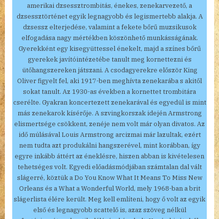
amerikai dzsessztrombitás, énekes, zenekarvezető, a
dzsessztörténet egyik legnagyobb és legismertebb alakja. A
dzsessz elterjedése, valamint a fekete bőrű muzsikusok
elfogadása nagy mértékben köszönhető munkásságának.
Gyerekként egy kisegyüttessel énekelt, majd a színes bőrű
gyerekek javítóintézetébe tanult meg kornettezni és
ütőhangszereken játszani. A csodagyerekre először King
Oliver figyelt fel, aki 1917-ben meghívta zenekarába s akitől
sokat tanult. Az 1930-as években a kornettet trombitára
cserélte. Gyakran koncertezett zenekarával és egyedül is mint
más zenekarok kísérője. A szvingkorszak idején Armstrong
elismertsége csökkent, zenéje nem volt már olyan divatos. Az
idő múlásával Louis Armstrong arcizmai már lazultak, ezért
nem tudta azt produkálni hangszerével, mint korábban, így
egyre inkább áttért az éneklésre, hiszen abban is kivételesen
tehetséges volt. Egyedi előadásmódjában számtalan dal vált
slágerré, köztük a Do You Know What It Means To Miss New
Orleans és a What a Wonderful World, mely 1968-ban a brit
slágerlista élére került. Meg kell említeni, hogy ő volt az egyik
első és legnagyobb scattelő is, azaz szöveg nélkül