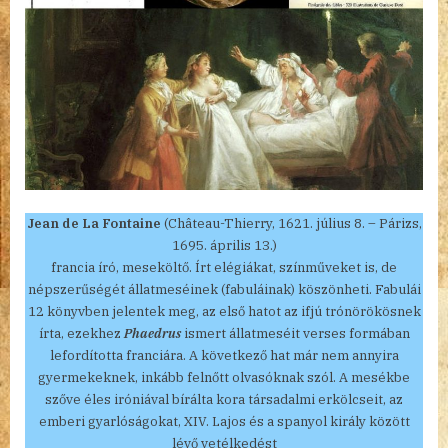
Jean de La Fontaine
(Château-Thierry, 1621. július 8. – Párizs,
1695. április 13.)
francia író, meseköltő. Írt elégiákat, színműveket is, de
népszerűségét állatmeséinek (fabuláinak) köszönheti. Fabulái
12 könyvben jelentek meg, az első hatot az ifjú trónörökösnek
írta, ezekhez
Phaedrus
ismert állatmeséit verses formában
lefordította franciára. A következő hat már nem annyira
gyermekeknek, inkább felnőtt olvasóknak szól. A mesékbe
szőve éles iróniával bírálta kora társadalmi erkölcseit, az
emberi gyarlóságokat, XIV. Lajos és a spanyol király között
lévő vetélkedést