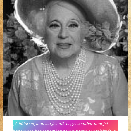
„A bátorság nem azt jelenti, hogy az ember nem fél,