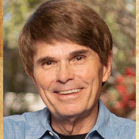
papiruszok
(2327)
bejegyzéshez