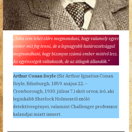
„Soha sem lehet előre megmondani, hogy valamely egyes
ember mit fog tenni, de a legnagyobb határozottsággal
megmondható, hogy bizonyos számú ember mitévő lesz.
Az egyéniségek váltakozók, de az átlagok állandók.”
Arthur Conan Doyle
(Sir Arthur Ignatius Conan
Doyle, Edinburgh, 1859. május 22. –
Crowborough, 1930. július 7.) skót orvos, író, aki
leginkább Sherlock Holmesról szóló
detektívregényei, valamint Challenger professzor
kalandjai miatt ismert.