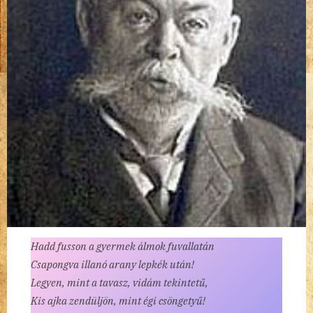
Hadd fusson a gyermek álmok fuvallatán
Csapongva illanó arany lepkék után!
Legyen, mint a tavasz, vidám tekintetű,
Kis ajka zendüljön, mint égi csöngetyű!