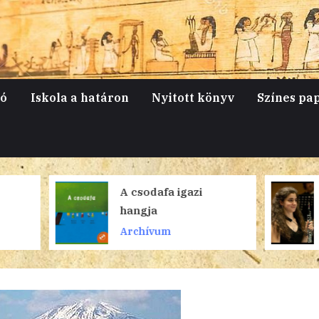
jó
Iskola a határon
Nyitott könyv
Színes pa
A csodafa igazi
Komolyzenei 
hangja
Ciprus és
Magyarország
Archívum
Archívum