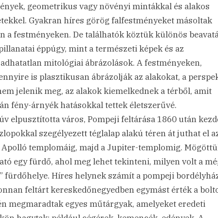
ények, geometrikus vagy növényi mintákkal és alakos
etekkel. Gyakran híres görög falfestményeket másoltak
n a festményeken. De találhatók köztük különös beavatá
 pillanatai éppúgy, mint a természeti képek és az
adhatatlan mitológiai ábrázolások. A festményeken,
nnyire is plasztikusan ábrázolják az alakokat, a perspe
em jelenik meg, az alakok kiemelkednek a térből, amit
án fény-árnyék hatásokkal tettek életszerűvé.
úv elpusztította város, Pompeji feltárása 1860 után kezd
zlopokkal szegélyezett téglalap alakú téren át juthat el a
 Apolló templomáig, majd a Jupiter-templomig. Mögött
ható egy fürdő, ahol meg lehet tekinteni, milyen volt a mé
” fürdőhelye. Híres helynek számít a pompeji bordélyház
onnan feltárt kereskedőnegyedben egymást érték a boltok
én megmaradtak egyes műtárgyak, amelyeket eredeti