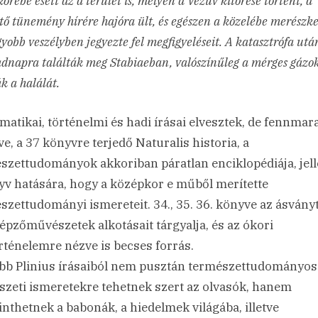
örébe esett az a terület is, melyen a Vezúv kitörése történt, a
tő tünemény hírére hajóra ült, és egészen a közelébe merészke
yobb veszélyben jegyezte fel megfigyeléseit. A katasztrófa utá
dnapra találták meg Stabiaeban, valószínűleg a mérges gázo
k a halálát.
atikai, történelmi és hadi írásai elvesztek, de fennmar
e, a 37 könyvre terjedő Naturalis historia, a
szettudományok akkoriban páratlan enciklopédiája, jel
yv hatására, hogy a középkor e műből merítette
szettudományi ismereteit. 34., 35. 36. könyve az ásvány
képzőművészetek alkotásait tárgyalja, és az ókori
ténelemre nézve is becses forrás.
bb Plinius írásaiból nem pusztán természettudományos
zeti ismeretekre tehetnek szert az olvasók, hanem
inthetnek a babonák, a hiedelmek világába, illetve