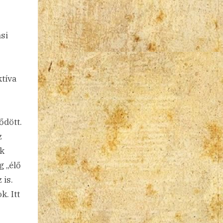
si
ktíva
ődött.
z
ük
g „élő
 is.
. Itt