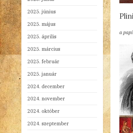
2025. június
Pli
2025. május
By
Po
ad
20
Ni
a pap
2025. április
on
2025. március
2025. február
2025. január
2024. december
2024. november
2024. október
2024. szeptember