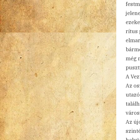
festm
jelen
ezeke
rítus
elmar
bárme
még n
puszt
A Vez
Az os
utazó
talál
város
Az új
szint