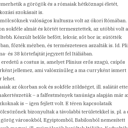
merhetik a görögök és a rómaiak hétköznapi életét,
kozási szokásait is.
mölcsöknek valóságos kultusza volt az ókori Rómában.
n sokféle almát és körtét termesztettek, az utóbbi volt a
tebb. Készült belőle befőtt, lekvár, sőt bor is; sütötték
an, főzték mézben, és természetesen aszalták is. Id. Pl
a- és 38 körtefajtát jegyzett fel Itáliában.
i eredetű a costus is, amelyet Plinius erős szagú, csípős
rként jellemez, ami valószínűleg a ma curryként ismert
r lehet.
aiak az ókorban sok és sokféle zöldséget, ill. salátát ette
akertészetük – a falfestmények tanúsága alapján már a
zkoknak is – igen fejlett volt. E téren kapcsolataik
lcsözőnek bizonyultak a távolabbi területekkel is, pl. a 
ai görög városokból, Egyiptomból, Babilonból nemesített