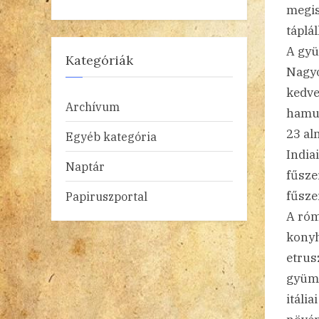
megis
táplál
A gyü
Kategóriák
Nagyo
kedvel
Archívum
hamub
23 alm
Egyéb kategória
India
Naptár
fűsze
fűsze
Papiruszportal
A róm
konyh
etrus
gyümö
itáli