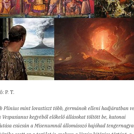
: P. T.
b Plinius mint lovastiszt több, germánok elleni hadjáratban ve
 s Vespasianus kegyéből előkelő állásokat töltött be, katonai
utása csúcsán a Misenumnál állomásozó hajóhad tengernagya 