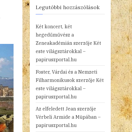
Legutóbbi hozzászólások
t
Két koncert, két
hegedűművész a
Zeneakadémián
szerzője
Két
este világsztárokkal –
papiruszportal.hu
Foster, Várdai és a Nemzeti
Filharmonikusok
szerzője
Két
este világsztárokkal –
papiruszportal.hu
Az elfeledett Jean
szerzője
Vérbeli Armide a Müpában –
papiruszportal.hu