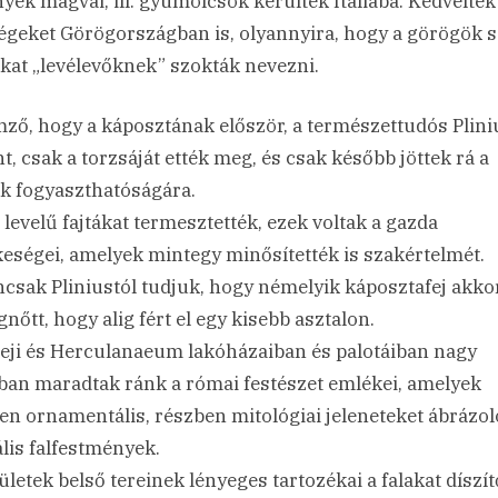
yek magvai, ill. gyümölcsök kerültek Itáliába. Kedvelték
égeket Görögországban is, olyannyira, hogy a görögök s
at „levélevőknek” szokták nevezni.
mző, hogy a káposztának először, a természettudós Plini
nt, csak a torzsáját ették meg, és csak később jöttek rá a
ek fogyaszthatóságára.
 levelű fajtákat termesztették, ezek voltak a gazda
eségei, amelyek mintegy minősítették is szakértelmét.
csak Pliniustól tudjuk, hogy némelyik káposztafej akko
nőtt, hogy alig fért el egy kisebb asztalon.
ji és Herculanaeum lakóházaiban és palotáiban nagy
an maradtak ránk a római festészet emlékei, amelyek
en ornamentális, részben mitológiai jeleneteket ábrázol
ális falfestmények.
ületek belső tereinek lényeges tartozékai a falakat díszít