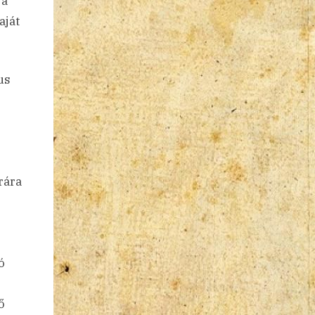
 a
aját
us
rára
ó
ő