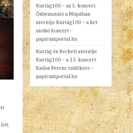
Kurtág100 – az 5. koncert.
Ősbemutató a Müpában
szerzője
Kurtág100 – a két
utolsó koncert –
papiruszportal.hu
Kurtág és Beckett
szerzője
Kurtág100 – a 13. koncert.
Rados Ferenc emlékére –
papiruszportal.hu
tt
lett.