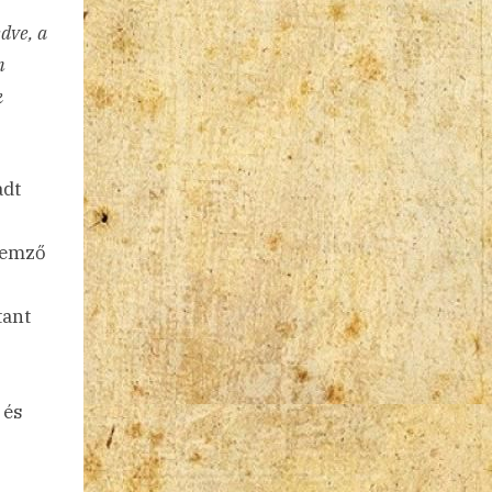
dve, a
n
k
adt
lemző
tant
 és