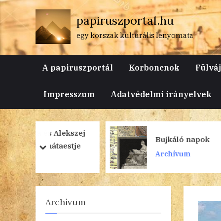
Skip
papiruszportal.hu
to
content
egy korszak kulturális lenyomata
A papiruszportál
Korboncnok
Fülvá
Impresszum
Adatvédelmi irányelvek
Alekszej
Bujkáló napok
aestje
prev
next
Archívum
Archívum