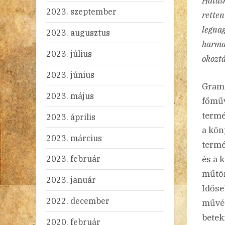
Hatásk
2023. szeptember
retten
legnag
2023. augusztus
harma
2023. július
okoztá
2023. június
Gramm
2023. május
főműv
termé
2023. április
a kön
2023. március
termé
2023. február
és a 
műtör
2023. január
Időse
2022. december
művés
betek
2020. február