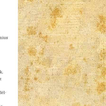
inius
k,
z
dél-