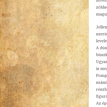
növén
zölds
maguk
Jelle
szeri
level
A dús
büszk
Ugyan
is meg
Pompe
számb
részb
figur
Az ép