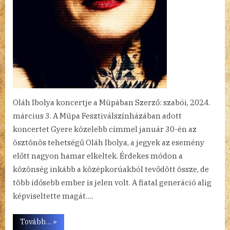
Oláh Ibolya koncertje a Müpában Szerző: szabói, 2024.
március 3. A Müpa Fesztiválszínházában adott
koncertet Gyere közelebb címmel január 30-én az
ösztönös tehetségű Oláh Ibolya, a jegyek az esemény
előtt nagyon hamar elkeltek. Érdekes módon a
közönség inkább a középkorúakból tevődött össze, de
több idősebb ember is jelen volt. A fiatal generáció alig
képviseltette magát….
“Siker”
Tovább…
»