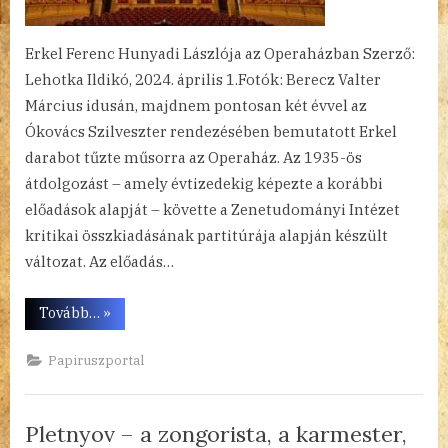
Erkel Ferenc Hunyadi Lászlója az Operaházban Szerző:
Lehotka Ildikó, 2024. április 1.Fotók: Berecz Valter
Március idusán, majdnem pontosan két évvel az
Ókovács Szilveszter rendezésében bemutatott Erkel
darabot tűzte műsorra az Operaház. Az 1935-ös
átdolgozást – amely évtizedekig képezte a korábbi
előadások alapját – követte a Zenetudományi Intézet
kritikai összkiadásának partitúrája alapján készült
változat. Az előadás…
“A
Tovább…
»
ló
és
a
Papiruszportal
láda
esete”
Pletnyov – a zongorista, a karmester,