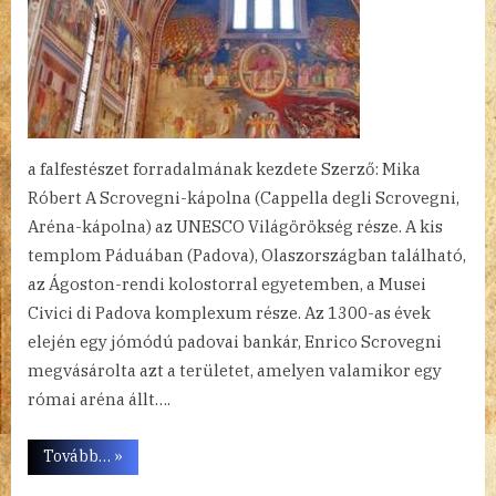
a falfestészet forradalmának kezdete Szerző: Mika
Róbert A Scrovegni-kápolna (Cappella degli Scrovegni,
Aréna-kápolna) az UNESCO Világörökség része. A kis
templom Páduában (Padova), Olaszországban található,
az Ágoston-rendi kolostorral egyetemben, a Musei
Civici di Padova komplexum része. Az 1300-as évek
elején egy jómódú padovai bankár, Enrico Scrovegni
megvásárolta azt a területet, amelyen valamikor egy
római aréna állt….
“A
Tovább…
»
Scrovegni-
kápolna”