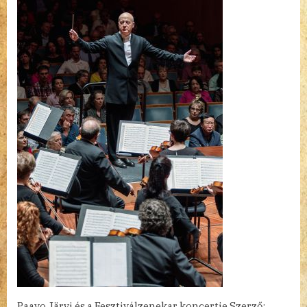
bejegyzéshez
Paavo Järvi és a Fesztiválzenekar koncertje Szerző: