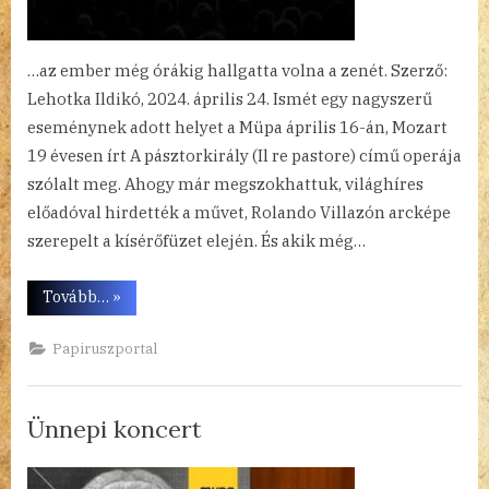
…az ember még órákig hallgatta volna a zenét. Szerző:
Lehotka Ildikó, 2024. április 24. Ismét egy nagyszerű
eseménynek adott helyet a Müpa április 16-án, Mozart
19 évesen írt A pásztorkirály (Il re pastore) című operája
szólalt meg. Ahogy már megszokhattuk, világhíres
előadóval hirdették a művet, Rolando Villazón arcképe
szerepelt a kísérőfüzet elején. És akik még…
“A
Tovább…
»
pásztor
és
a
Papiruszportal
király”
Ünnepi koncert
By
Posted
Ünnepi
admin
2024.04.12.
1 hozzászólás a(z)
bejegyzéshez