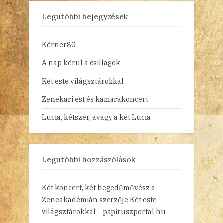
Legutóbbi bejegyzések
Körner80
A nap körül a csillagok
Két este világsztárokkal
Zenekari est és kamarakoncert
Lucia, kétszer, avagy a két Lucia
Legutóbbi hozzászólások
Két koncert, két hegedűművész a
Zeneakadémián
szerzője
Két este
világsztárokkal – papiruszportal.hu