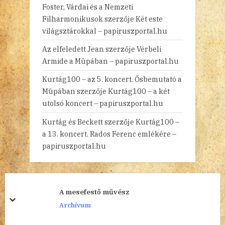
Foster, Várdai és a Nemzeti
Filharmonikusok
szerzője
Két este
világsztárokkal – papiruszportal.hu
Az elfeledett Jean
szerzője
Vérbeli
Armide a Müpában – papiruszportal.hu
Kurtág100 – az 5. koncert. Ősbemutató a
Müpában
szerzője
Kurtág100 – a két
utolsó koncert – papiruszportal.hu
Kurtág és Beckett
szerzője
Kurtág100 –
a 13. koncert. Rados Ferenc emlékére –
papiruszportal.hu
A mesefestő művész
prev
next
Archívum