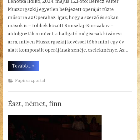
Lehotka Ildikó, 2024. május 12.Fotó: Berecz Valter
Muszorgszkij egyetlen befejezett operáját tűzte
műsorra az Operaház. Igaz, hogy a szerző és sokan
mások is – többek között Rimszkij-Korszakov –
átdolgozták a művet, a hallgató mégiscsak kíváncsi
arra, milyen Muszorgszkij kevéssel több mint egy év
alatt komponált operájának zenéje, cselekménye. Az…
“Kétségek
Tovább…
»
és
Borisz”
Papiruszportal
Észt, német, finn
By
Posted
a(z)
admin
2024.05.10.
Nincs hozzászólás
on
Észt,
német,
finn