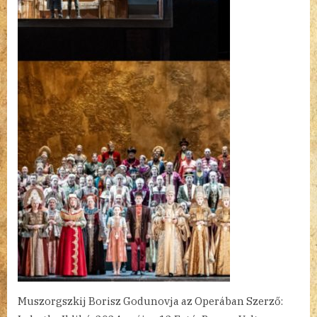
Muszorgszkij Borisz Godunovja az Operában Szerző: