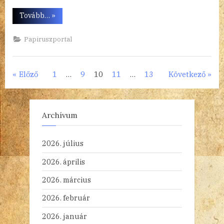
“Fele-
Tovább…
»
fele
–
karmester
Papiruszportal
és
oboaművész”
Bejegyzések
Előző
1
…
9
10
11
…
13
Következő
lapozása
Archívum
2026. július
2026. április
2026. március
2026. február
2026. január