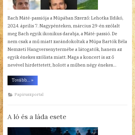
Bach Máté-passiója a Müpában Szerző: Lehotka Ildikó,
2024. április 7. Nagypénteken, március 29-én szólalt
meg Bach egyik ikonikus darabja, a Máté-passió. De
nem csak a mű miatt zarándokoltak a Müpa Bartók Béla
Nemzeti Hangversenytermébe a látogatók, hanem az
egyik énekes szólista miatt. Maga a koncert is az ő
nevével hirdettetett, holott a műben négy énekes…
“Ünnepi
Tovább…
»
koncert”
Papiruszportal
A ló és a láda esete
By
Posted
A
admin
2024.04.04.
1 hozzászólás a(z)
bejegyzéshez
on
ló