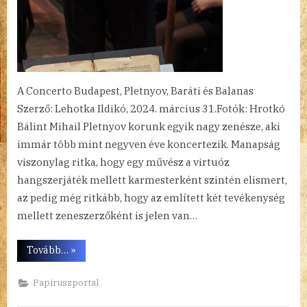
A Concerto Budapest, Pletnyov, Baráti és Balanas
Szerző: Lehotka Ildikó, 2024. március 31.Fotók: Hrotkó
Bálint Mihail Pletnyov korunk egyik nagy zenésze, aki
immár több mint negyven éve koncertezik. Manapság
viszonylag ritka, hogy egy művész a virtuóz
hangszerjáték mellett karmesterként szintén elismert,
az pedig még ritkább, hogy az említett két tevékenység
mellett zeneszerzőként is jelen van…
“Pletnyov
Tovább…
»
–
a
zongorista,
Papiruszportal
a
karmester,