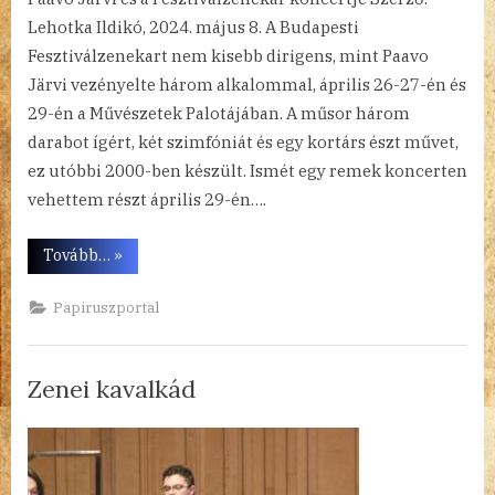
Lehotka Ildikó, 2024. május 8. A Budapesti
Fesztiválzenekart nem kisebb dirigens, mint Paavo
Järvi vezényelte három alkalommal, április 26-27-én és
29-én a Művészetek Palotájában. A műsor három
darabot ígért, két szimfóniát és egy kortárs észt művet,
ez utóbbi 2000-ben készült. Ismét egy remek koncerten
vehettem részt április 29-én….
“Észt,
Tovább…
»
német,
finn”
Papiruszportal
Zenei kavalkád
By
Posted
a(z)
admin
2024.04.29.
Nincs hozzászólás
on
Zenei
kavalkád