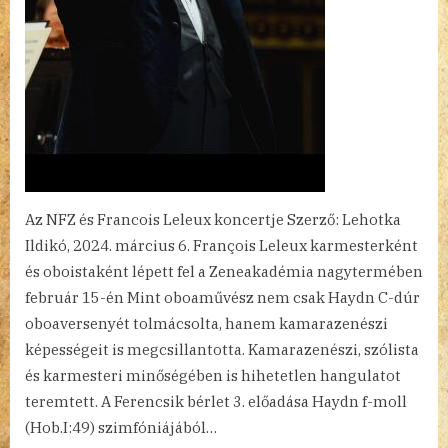
Az NFZ és Francois Leleux koncertje Szerző: Lehotka
Ildikó, 2024. március 6. François Leleux karmesterként
és oboistaként lépett fel a Zeneakadémia nagytermében
február 15-én Mint oboaművész nem csak Haydn C-dúr
oboaversenyét tolmácsolta, hanem kamarazenészi
képességeit is megcsillantotta. Kamarazenészi, szólista
és karmesteri minőségében is hihetetlen hangulatot
teremtett. A Ferencsik bérlet 3. előadása Haydn f-moll
(Hob.I:49) szimfóniájából…