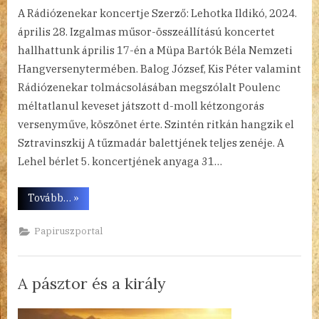
A Rádiózenekar koncertje Szerző: Lehotka Ildikó, 2024.
április 28. Izgalmas műsor-összeállítású koncertet
hallhattunk április 17-én a Müpa Bartók Béla Nemzeti
Hangversenytermében. Balog József, Kis Péter valamint
Rádiózenekar tolmácsolásában megszólalt Poulenc
méltatlanul keveset játszott d-moll kétzongorás
versenyműve, köszönet érte. Szintén ritkán hangzik el
Sztravinszkij A tűzmadár balettjének teljes zenéje. A
Lehel bérlet 5. koncertjének anyaga 31…
“Zenei
Tovább…
»
kavalkád”
Papiruszportal
A pásztor és a király
By
Posted
a(z)
admin
2024.04.26.
Nincs hozzászólás