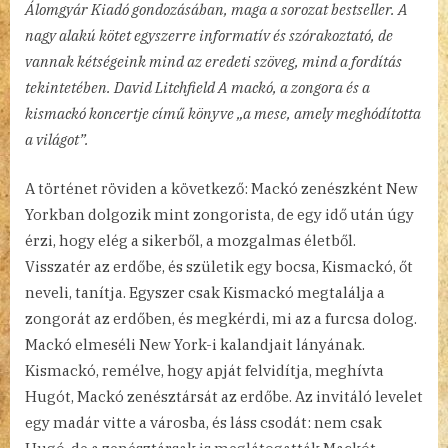
Álomgyár Kiadó gondozásában, maga a sorozat bestseller. A
nagy alakú kötet egyszerre informatív és szórakoztató, de
vannak kétségeink mind az eredeti szöveg, mind a fordítás
tekintetében. David Litchfield A mackó, a zongora és a
kismackó koncertje című könyve „a mese, amely meghódította
a világot”.
A történet röviden a következő: Mackó zenészként New
Yorkban dolgozik mint zongorista, de egy idő után úgy
érzi, hogy elég a sikerből, a mozgalmas életből.
Visszatér az erdőbe, és születik egy bocsa, Kismackó, őt
neveli, tanítja. Egyszer csak Kismackó megtalálja a
zongorát az erdőben, és megkérdi, mi az a furcsa dolog.
Mackó elmeséli New York-i kalandjait lányának.
Kismackó, remélve, hogy apját felvidítja, meghívta
Hugót, Mackó zenésztársát az erdőbe. Az invitáló levelet
egy madár vitte a városba, és láss csodát: nem csak