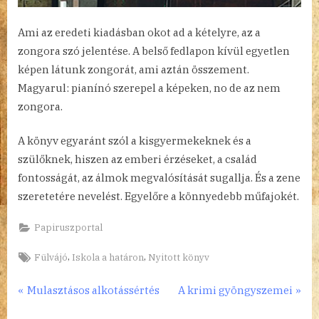
Ami az eredeti kiadásban okot ad a kételyre, az a
zongora szó jelentése. A belső fedlapon kívül egyetlen
képen látunk zongorát, ami aztán összement.
Magyarul: pianínó szerepel a képeken, no de az nem
zongora.
A könyv egyaránt szól a kisgyermekeknek és a
szülőknek, hiszen az emberi érzéseket, a család
fontosságát, az álmok megvalósítását sugallja. És a zene
szeretetére nevelést. Egyelőre a könnyedebb műfajokét.
Papiruszportal
Tags:
,
,
Fülvájó
Iskola a határon
Nyitott könyv
Bejegyzés
P
N
Mulasztásos alkotássértés
A krimi gyöngyszemei
r
e