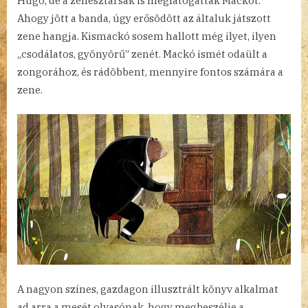
Hugó, de a zenésztársak is meglátogatták Mackót.
Ahogy jött a banda, úgy erősödött az általuk játszott
zene hangja. Kismackó sosem hallott még ilyet, ilyen
„csodálatos, gyönyörű” zenét. Mackó ismét odaült a
zongorához, és rádöbbent, mennyire fontos számára a
zene.
A nagyon színes, gazdagon illusztrált könyv alkalmat
ad arra a mesét olvasónak, hogy megbeszélje a