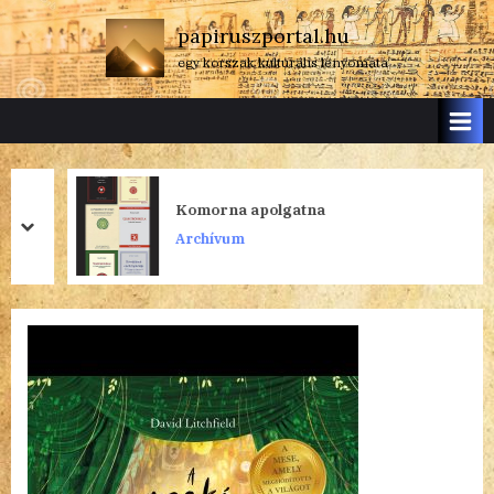
Skip
papiruszportal.hu
to
egy korszak kulturális lenyomata
content
Komorna apolgatna
prev
next
Archívum