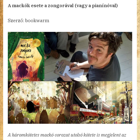
By
Posted
a(z)
admin
2024.09.03.
Nincs hozzászólás
A mackók esete a zongorával (vagy a pianínóval)
on
A
zene
Szerző: bookwarm
felfedezése
egy
kismackó
szemével-
fülével
bejegyzéshez
A háromkötetes mackó-sorozat utolsó kötete is megjelent az