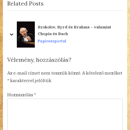
navigáció
Related Posts
e
x
v
t
i
P
o
o
Szokolov, Byrd és Brahms – valamint
u
s
Chopin és Bach
prev
next
s
t
Papiruszportal
P
:
o
Vélemény, hozzászólás?
s
t
Az e-mail címet nem tesszük közzé.
A kötelező mezőket
:
*
karakterrel jelöltük
Hozzászólás
*