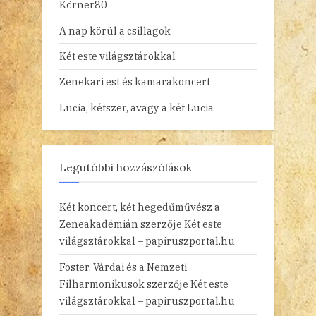
Körner80
A nap körül a csillagok
Két este világsztárokkal
Zenekari est és kamarakoncert
Lucia, kétszer, avagy a két Lucia
Legutóbbi hozzászólások
Két koncert, két hegedűművész a
Zeneakadémián
szerzője
Két este
világsztárokkal – papiruszportal.hu
Foster, Várdai és a Nemzeti
Filharmonikusok
szerzője
Két este
világsztárokkal – papiruszportal.hu