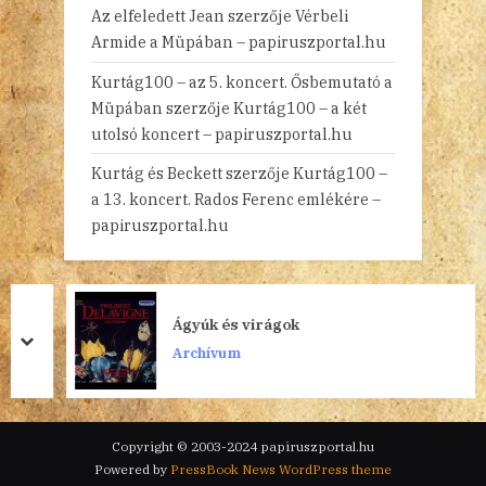
Az elfeledett Jean
szerzője
Vérbeli
Armide a Müpában – papiruszportal.hu
Kurtág100 – az 5. koncert. Ősbemutató a
Müpában
szerzője
Kurtág100 – a két
utolsó koncert – papiruszportal.hu
Kurtág és Beckett
szerzője
Kurtág100 –
a 13. koncert. Rados Ferenc emlékére –
papiruszportal.hu
Ágyúk és virágok
prev
next
Archívum
Copyright © 2003-2024 papiruszportal.hu
Powered by
PressBook News WordPress theme