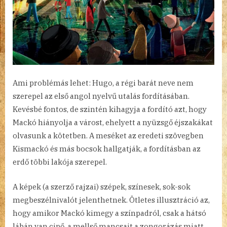
Ami problémás lehet: Hugo, a régi barát neve nem
szerepel az első angol nyelvű utalás fordításában.
Kevésbé fontos, de szintén kihagyja a fordító azt, hogy
Mackó hiányolja a várost, ehelyett a nyüzsgő éjszakákat
olvasunk a kötetben. A meséket az eredeti szövegben
Kismackó és más bocsok hallgatják, a fordításban az
erdő többi lakója szerepel.
A képek (a szerző rajzai) szépek, színesek, sok-sok
megbeszélnivalót jelenthetnek. Ötletes illusztráció az,
hogy amikor Mackó kimegy a színpadról, csak a hátsó
lábán van cipő, a mellső mancsait a zongorázás miatt