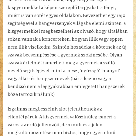
kisgyermekkel a képen szereplő tárgyakat, a fényt,
miért is van sötét egyes oldalakon. Bevezethet egy rajz
segítségével a hangversenyek világába elemi szinten, a
kisgyermekkel megbeszélheti az olvasó, hogy általában
sokan vannak a koncerteken, hogyan illik vagy éppen
nem illik viselkedni. Szintén hozadéka a kötetnek az új
szavak becsempészése a gyermek szókincsébe. Olyan
szavak értelmét ismerheti meg a gyermek a szülő,
nevelő segítségével, mint a ’nesz’, ’nyüzsgő’, ’hiányol’,
vagy állat- és hangszernevek (bár a kazoo vagy a
bendzsó nem a leggyakrabban emlegetett hangszerek
közé tartozik nálunk).
Izgalmas megbeszélnivalót jelenthetnek az
ellentétpárok. A kisgyermek valószínűleg ismeri a
város, az erdő jellemzőit, de a múlt és a jelen
megkülönböztetése nem biztos, hogy egyértelmű