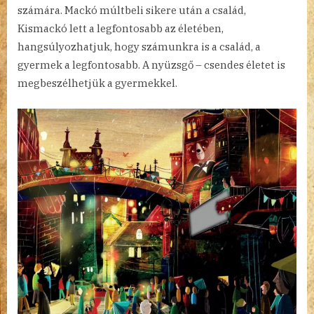
számára. Mackó múltbeli sikere után a család,
Kismackó lett a legfontosabb az életében,
hangsúlyozhatjuk, hogy számunkra is a család, a
gyermek a legfontosabb. A nyüzsgő – csendes életet is
megbeszélhetjük a gyermekkel.