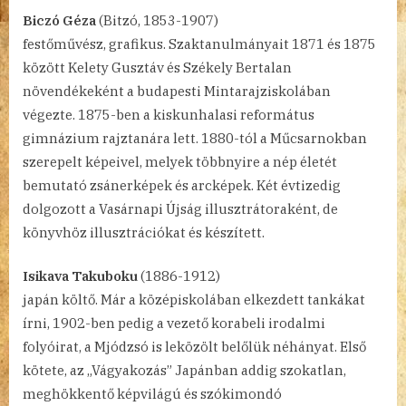
Biczó Géza
(Bitzó, 1853-1907)
festőművész, grafikus. Szaktanulmányait 1871 és 1875
között Kelety Gusztáv és Székely Bertalan
növendékeként a budapesti Mintarajziskolában
végezte. 1875-ben a kiskunhalasi református
gimnázium rajztanára lett. 1880-tól a Műcsarnokban
szerepelt képeivel, melyek többnyire a nép életét
bemutató zsánerképek és arcképek. Két évtizedig
dolgozott a Vasárnapi Újság illusztrátoraként, de
könyvhöz illusztrációkat és készített.
Isikava Takuboku
(1886-1912)
japán költő. Már a középiskolában elkezdett tankákat
írni, 1902-ben pedig a vezető korabeli irodalmi
folyóirat, a Mjódzsó is leközölt belőlük néhányat. Első
kötete, az „Vágyakozás” Japánban addig szokatlan,
meghökkentő képvilágú és szókimondó