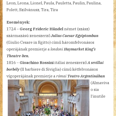
Leon, Leona, Lionel, Paula, Pauletta, Paulin, Paulina,
20.
Polett, Szilvánusz, Tira, Tíra
bejegyzéshez
Események:
1724 –
Georg Frideric Händel
német (szász)
származású zeneszerző
Julius Caesar Egyiptomban
(Giulio Cesare in Egitto) című háromfelvonásos
operájának premierje a
londoni
Haymarket King’s
Theatre-ben.
1816 –
Gioachino Rossini
itáliai zeneszerző
A sevillai
borbély
(Il barbiere di Siviglia) című kétfelvonásos
vígoperájának
premierje a
római
Teatro Argentinában
(Almaviva
o sia
l’inutile