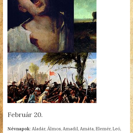
Február 20.
By
Posted
a(z)
admin
2023.02.20.
Nincs hozzászólás
Névnapok
: Aladár, Álmos, Amadil, Amáta, Elemér, Leó,
on
Február