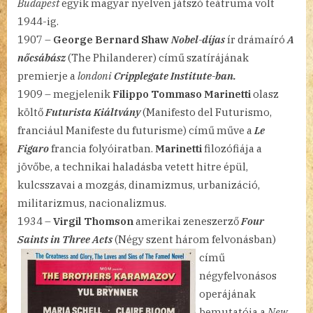
Budapest
egyik magyar nyelven játszó teátruma volt
1944-ig.
1907 –
George Bernard Shaw
Nobel-díjas
ír drámaíró
A
nőcsábász
(The Philanderer) című szatírájának
premierje a
londoni
Cripplegate Institute-ban.
1909 – megjelenik
Filippo Tommaso Marinetti
olasz
költő
Futurista Kiáltvány
(Manifesto del Futurismo,
franciául Manifeste du futurisme) című műve a
Le
Figaro
francia folyóiratban.
Marinetti
filozófiája a
jövőbe, a technikai haladásba vetett hitre épül,
kulcsszavai a mozgás, dinamizmus, urbanizáció,
militarizmus, nacionalizmus.
1934 –
Virgil Thomson
amerikai zeneszerző
Four
Saints in Three Acts
(Négy szent három felvonásban)
című
négyfelvonásos
operájának
bemutatója a
New