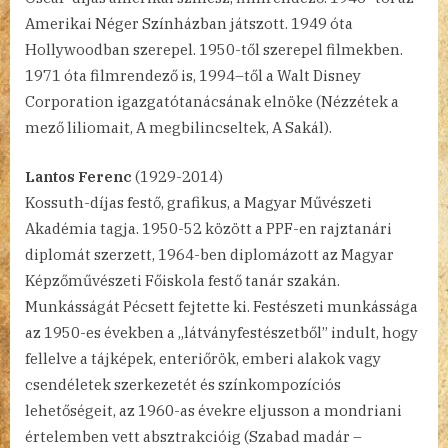
Amerikai Néger Színházban játszott. 1949 óta
Hollywoodban szerepel. 1950-től szerepel filmekben.
1971 óta filmrendező is, 1994–től a Walt Disney
Corporation igazgatótanácsának elnöke (Nézzétek a
mező liliomait, A megbilincseltek, A Sakál).
Lantos Ferenc
(1929-2014)
Kossuth-díjas festő, grafikus, a Magyar Művészeti
Akadémia tagja. 1950-52 között a PPF-en rajztanári
diplomát szerzett, 1964-ben diplomázott az Magyar
Képzőművészeti Főiskola festő tanár szakán.
Munkásságát Pécsett fejtette ki. Festészeti munkássága
az 1950-es években a „látványfestészetből” indult, hogy
fellelve a tájképek, enteriőrök, emberi alakok vagy
csendéletek szerkezetét és színkompozíciós
lehetőségeit, az 1960-as évekre eljusson a mondriani
értelemben vett absztrakcióig (Szabad madár –