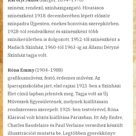
színész, rendező, színházigazgató. Hivatásos
színészként 1918. decemberében lépett először
színpadra Újpesten, énekes bonviván szerepkörben.
1928-tól rendezőként és színészként több
színikerületben is dolgozott. 1952-től színészként a
Madách Színház, 1960-tól 1963-ig az Állami Déryné
Színház tagja volt.
Róna Emmy
(1904–1988)
grafikusművész, festő, érdemes művész. Az
Iparrajziskolába járt, első rajzai 1921-ben a Színházi
Élet című lapban jelentek meg. Tagja volt az Új
Művészek Egyesületének, melynek kiállításain
rendszeresen szerepelt. 1925-ben testvérével, Róna
Klárával volt közös kiállítása Párizsban. Itt Ady Endre,
Charles Baudelaire és Paul Verlaine verseihez készült
illusztrációit mutatta be. Legtöbben gyerekkönyv