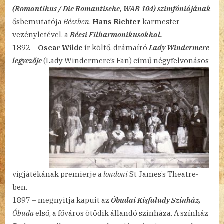
(Romantikus / Die Romantische, WAB 104) szimfóniájának
ősbemutatója
Bécsben
,
Hans Richter
karmester
vezényletével, a
Bécsi Filharmonikusokkal.
1892 –
Oscar Wilde
ír költő, drámaíró
Lady Windermere
legyezője
(Lady Windermere’s Fan) című négyfelvonásos
vígjátékának premierje a
londoni
St James’s Theatre-
ben.
1897 – megnyitja kapuit az
Óbudai Kisfaludy Színház,
Óbuda
első, a főváros ötödik állandó színháza. A színház