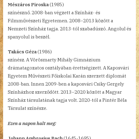
Mészáros Piroska
(1985)
színésznő. 2008-ban végzett a Színház- és
Filmművészeti Egyetemen. 2008–2013 között a
Nemzeti Színház tagja. 2013-tól szabadúszó. Angolul és
spanyolul is beszél.
Takács Géza
(1986)
színész. A Vörösmarty Mihály Gimnázium
drámatagozatos osztályában érettségizett. A Kaposvári
Egyetem Művészeti Főiskolai Karán szerzett diplomát
2008-ban. Innen 2009-ben a kaposvári Csiky Gergely
Színházhoz szerződött. 2013–2020 között a Magyar
Színház társulatának tagja volt. 2020-tól a Pintér Béla
Társulat színésze.
Ezen a napon halt meg:
Johann Ambrosius Bach
(1645-1695)