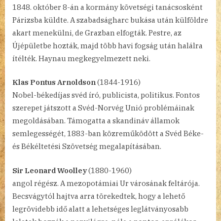
1848. október 8-án a kormány követségi tanácsosként
Párizsba küldte. A szabadságharc bukása után külföldre
akart menekülni, de Grazban elfogták. Pestre, az
Újépületbe hozták, majd több havi fogság után halálra
ítélték. Haynau megkegyelmezett neki.
Klas Pontus Arnoldson
(1844-1916)
Nobel-békedíjas svéd író, publicista, politikus. Fontos
szerepet játszott a Svéd-Norvég Unió problémáinak
megoldásában. Támogatta a skandináv államok
semlegességét, 1883-ban közreműködött a Svéd Béke-
és Békéltetési Szövetség megalapításában.
Sir Leonard Woolley
(1880-1960)
angol régész. A mezopotámiai Ur városának feltárója.
Becsvágytól hajtva arra törekedtek, hogy a lehető
legrövidebb idő alatt a lehetséges leglátványosabb