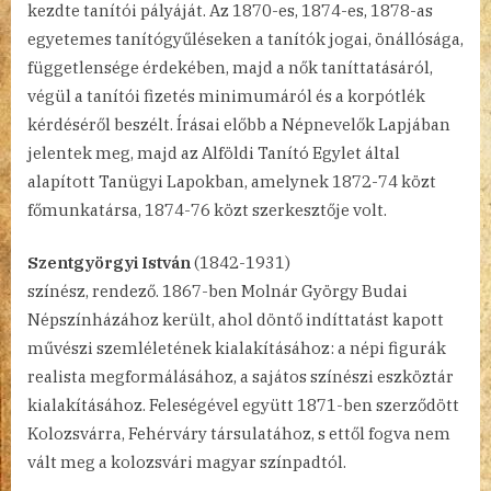
kezdte tanítói pályáját. Az 1870-es, 1874-es, 1878-as
egyetemes tanítógyűléseken a tanítók jogai, önállósága,
függetlensége érdekében, majd a nők taníttatásáról,
végül a tanítói fizetés minimumáról és a korpótlék
kérdéséről beszélt. Írásai előbb a Népnevelők Lapjában
jelentek meg, majd az Alföldi Tanító Egylet által
alapított Tanügyi Lapokban, amelynek 1872-74 közt
főmunkatársa, 1874-76 közt szerkesztője volt.
Szentgyörgyi István
(1842-1931)
színész, rendező. 1867-ben Molnár György Budai
Népszínházához került, ahol döntő indíttatást kapott
művészi szemléletének kialakításához: a népi figurák
realista megformálásához, a sajátos színészi eszköztár
kialakításához. Feleségével együtt 1871-ben szerződött
Kolozsvárra, Fehérváry társulatához, s ettől fogva nem
vált meg a kolozsvári magyar színpadtól.