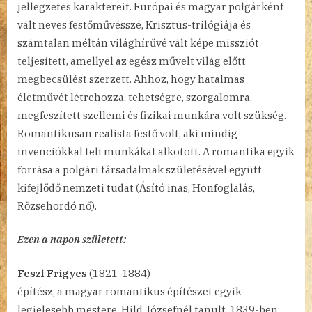
jellegzetes karaktereit. Európai és magyar polgárként
vált neves festőművésszé, Krisztus-trilógiája és
számtalan méltán világhírűvé vált képe missziót
teljesített, amellyel az egész művelt világ előtt
megbecsülést szerzett. Ahhoz, hogy hatalmas
életművét létrehozza, tehetségre, szorgalomra,
megfeszített szellemi és fizikai munkára volt szükség.
Romantikusan realista festő volt, aki mindig
invenciókkal teli munkákat alkotott. A romantika egyik
forrása a polgári társadalmak születésével együtt
kifejlődő nemzeti tudat (Ásító inas, Honfoglalás,
Rőzsehordó nő).
Ezen a napon született:
Feszl Frigyes
(1821-1884)
építész, a magyar romantikus építészet egyik
legjelesebb mestere. Hild Józsefnél tanult. 1839-ben