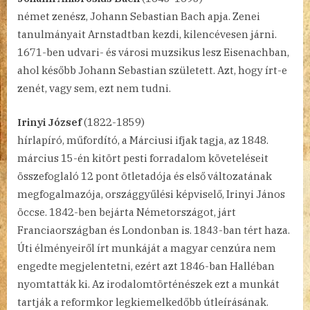
német zenész, Johann Sebastian Bach apja. Zenei
tanulmányait Arnstadtban kezdi, kilencévesen járni.
1671-ben udvari- és városi muzsikus lesz Eisenachban,
ahol később Johann Sebastian született. Azt, hogy írt-e
zenét, vagy sem, ezt nem tudni.
Irinyi József
(1822-1859)
hírlapíró, műfordító, a Márciusi ifjak tagja, az 1848.
március 15-én kitört pesti forradalom követeléseit
összefoglaló 12 pont ötletadója és első változatának
megfogalmazója, országgyűlési képviselő, Irinyi János
öccse. 1842-ben bejárta Németországot, járt
Franciaországban és Londonban is. 1843-ban tért haza.
Úti élményeiről írt munkáját a magyar cenzúra nem
engedte megjelentetni, ezért azt 1846-ban Halléban
nyomtatták ki. Az irodalomtörténészek ezt a munkát
tartják a reformkor legkiemelkedőbb útleírásának.