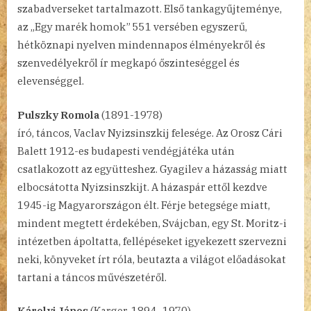
szabadverseket tartalmazott. Első tankagyűjteménye,
az „Egy marék homok” 551 versében egyszerű,
hétköznapi nyelven mindennapos élményekről és
szenvedélyekről ír megkapó őszinteséggel és
elevenséggel.
Pulszky Romola
(1891-1978)
író, táncos, Vaclav Nyizsinszkij felesége. Az Orosz Cári
Balett 1912-es budapesti vendégjátéka után
csatlakozott az együtteshez. Gyagilev a házasság miatt
elbocsátotta Nyizsinszkijt. A házaspár ettől kezdve
1945-ig Magyarországon élt. Férje betegsége miatt,
mindent megtett érdekében, Svájcban, egy St. Moritz-i
intézetben ápoltatta, fellépéseket igyekezett szervezni
neki, könyveket írt róla, beutazta a világot előadásokat
tartani a táncos művészetéről.
Károlyi János
(Karger, 1894–1970)