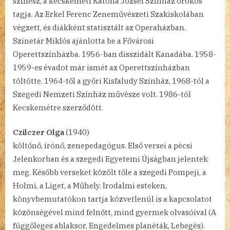
színész, a kecskeméti Katona József Színház örökös
tagja. Az Erkel Ferenc Zeneművészeti Szakiskolában
végzett, és diákként statisztált az Operaházban.
Szinetár Miklós ajánlotta be a Fővárosi
Operettszínházba. 1956-ban disszidált Kanadába. 1958-
1959-es évadot már ismét az Operettszínházban
töltötte. 1964-től a győri Kisfaludy Színház, 1968-tól a
Szegedi Nemzeti Színház művésze volt. 1986-tól
Kecskemétre szerződött.
Czilczer Olga
(1940)
költőnő, írónő, zenepedagógus. Első versei a pécsi
Jelenkorban és a szegedi Egyetemi Újságban jelentek
meg. Később verseket közölt tőle a szegedi Pompeji, a
Holmi, a Liget, a Műhely. Irodalmi esteken,
könyvbemutatókon tartja közvetlenül is a kapcsolatot
közönségével mind felnőtt, mind gyermek olvasóival (A
függőleges ablaksor, Engedelmes planéták, Lebegés).