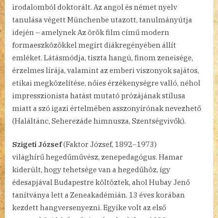
irodalomból doktorált. Az angol és német nyelv
tanulása végett Münchenbe utazott, tanulmányútja
idején – amelynek Az örök film című modern
formaeszközökkel megírt diákregényében állít
emléket. Látásmódja, tiszta hangú, finom zeneisége,
érzelmes lírája, valamint az emberi viszonyok sajátos,
etikai megközelítése, nőies érzékenységre valló, néhol
impresszionista hatást mutató prózájának stílusa
miatt a szó igazi értelmében asszonyírónak nevezhető
(Haláltánc, Seherezáde himnusza, Szentségvivők).
Szigeti József
(Faktor József, 1892–1973)
világhírű hegedűművész, zenepedagógus. Hamar
kiderült, hogy tehetsége van a hegedűhöz, így
édesapjával Budapestre költöztek, ahol Hubay Jenő
tanítványa lett a Zeneakadémián. 13 éves korában
kezdett hangversenyezni. Egyike volt az első