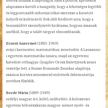
leletek hozzák a napvilágra, nála a pontos, aprólékos
alapozásra került a hangsúly, hogy a lehetséges legtöbb
és legpontosabb információkat szerezze a kutatott
helyről és kultúráról. Sok időt fordított arra, hogy a
bennszülött személyzetét kioktassa, hogyan ássanak
anélkül, hogy a talált tárgyat elmozdítanák.
Ernest Ansermet
(1883-1969)
svájci karmester, matematikus, zenetudós. A Lausanne-
i egyetem matematika tanára, majd az egyetemi
katedrát otthagyja. Gyagilev Orosz Balettjének zenei
vezetője lett, a Suisse Romande Zenekar alapítója,
számos kortárs zeneszerző művének ősbemutatója
nevéhez fűződik.
Berde Mária
(1889-1949)
erdélyi magyar író, költő, műfordító. A kolozsvári
egyetem bölcsészkarán magyar-német nyelv- és