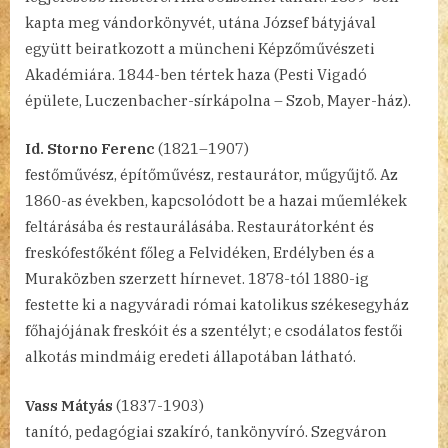
kapta meg vándorkönyvét, utána József bátyjával
együtt beiratkozott a müncheni Képzőművészeti
Akadémiára. 1844-ben tértek haza (Pesti Vigadó
épülete, Luczenbacher-sírkápolna – Szob, Mayer-ház).
Id. Storno Ferenc
(1821–1907)
festőművész, építőművész, restaurátor, műgyűjtő. Az
1860-as években, kapcsolódott be a hazai műemlékek
feltárásába és restaurálásába. Restaurátorként és
freskófestőként főleg a Felvidéken, Erdélyben és a
Muraközben szerzett hírnevet. 1878-tól 1880-ig
festette ki a nagyváradi római katolikus székesegyház
főhajójának freskóit és a szentélyt; e csodálatos festői
alkotás mindmáig eredeti állapotában látható.
Vass Mátyás
(1837-1903)
tanító, pedagógiai szakíró, tankönyvíró. Szegváron