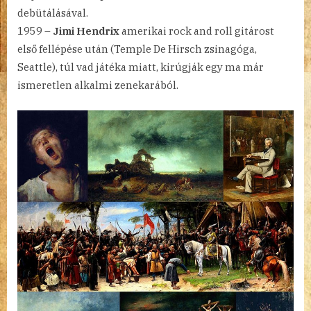
debütálásával.
1959 –
Jimi Hendrix
amerikai rock and roll gitárost
első fellépése után (Temple De Hirsch zsinagóga,
Seattle), túl vad játéka miatt, kirúgják egy ma már
ismeretlen alkalmi zenekarából.