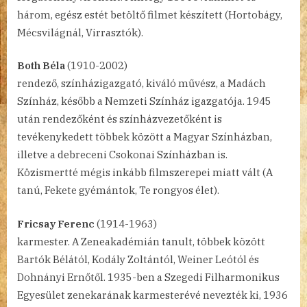
három, egész estét betöltő filmet készített (Hortobágy,
Mécsvilágnál, Virrasztók).
Both Béla
(1910-2002)
rendező, színházigazgató, kiváló művész, a Madách
Színház, később a Nemzeti Színház igazgatója. 1945
után rendezőként és színházvezetőként is
tevékenykedett többek között a Magyar Színházban,
illetve a debreceni Csokonai Színházban is.
Közismertté mégis inkább filmszerepei miatt vált (A
tanú, Fekete gyémántok, Te rongyos élet).
Fricsay Ferenc
(1914-1963)
karmester. A Zeneakadémián tanult, többek között
Bartók Bélától, Kodály Zoltántól, Weiner Leótól és
Dohnányi Ernőtől. 1935-ben a Szegedi Filharmonikus
Egyesület zenekarának karmesterévé nevezték ki, 1936