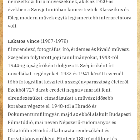
nemzetközi hírű művészeknek, akik az 1920-as
években a Szovjetunióban koncerteztek. Klasszikus és
főleg modern művek egyik legismertebb interpretátora
volt.
Lakatos Vince
(1907-1978)
filmrendező, fotográfus, író, érdemes és kiváló művész.
Szegeden folytatott jogi tanulmányokat, 1933-tól
1944-ig újságíróként dolgozott. Szépíróként írt
novellákat, regényeket. 1933 és 1941 között ezernél
több fotográfiát készített a szegényparasztság életéről.
Ezekből 727 darab eredeti negatív maradt fent,
elrendezésüket, címadásukat a művész idősebb
korában végezte el. 1948-tól a Híradó és
Dokumentumfilmgyár, majd az ebből alakult Budapesti
Filmstúdió, mai nevén Népszerű-tudományos és
Oktatófilm Stúdió alkalmazta rendezőként és
forgatókönyvíróként. Mintegy 180 rövidfilmet és