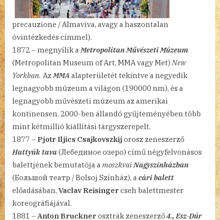
precauzione / Almaviva, avagy a haszontalan
óvintézkedés címmel).
1872 – megnyílik a
Metropolitan Művészeti Múzeum
(Metropolitan Museum of Art, MMA vagy Met)
New
Yorkban.
Az
MMA
alapterületét tekintve a negyedik
legnagyobb múzeum a világon (190000 nm), és a
legnagyobb művészeti múzeum az amerikai
kontinensen. 2000-ben állandó gyűjteményében több
mint kétmillió kiállítási tárgyszerepelt.
1877 –
Pjotr Iljics Csajkovszkij
orosz zeneszerző
Hattyúk tava
(Лебединое озеро) című négyfelvonásos
balettjének bemutatója a
moszkvai
Nagyszínházban
(Большой театр / Bolsoj Színház), a
cári balett
előadásában,
Vaclav Reisinger
cseh balettmester
koreográfiájával.
1881 –
Anton Bruckner
osztrák zeneszerző
4., Esz-Dúr