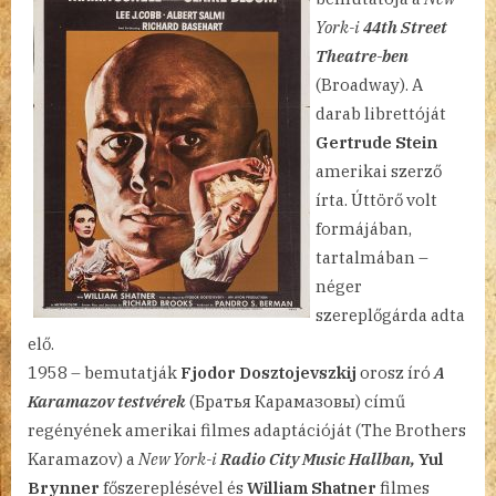
York-i
44th Street
Theatre-ben
(Broadway). A
darab librettóját
Gertrude Stein
amerikai szerző
írta. Úttörő volt
formájában,
tartalmában –
néger
szereplőgárda adta
elő.
1958 – bemutatják
Fjodor Dosztojevszkij
orosz író
A
Karamazov testvérek
(Братья Карамазовы) című
regényének amerikai filmes adaptációját (The Brothers
Karamazov) a
New York-i
Radio City Music Hallban,
Yul
Brynner
főszereplésével és
William Shatner
filmes