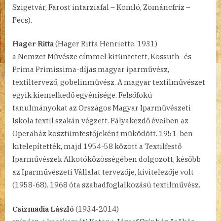
Szigetvár, Farost intarziafal – Komló, Zománcfríz –
Pécs).
Hager Ritta
(Hager Ritta Henriette, 1931)
a Nemzet Művésze címmel kitüntetett, Kossuth- és
Prima Primissima-díjas magyar iparművész,
textiltervező, gobelinművész. A magyar textilművészet
egyik kiemelkedő egyénisége. Felsőfokú
tanulmányokat az Országos Magyar Iparművészeti
Iskola textil szakán végzett. Pályakezdő éveiben az
Operaház kosztümfestőjeként működött. 1951-ben
kitelepítették, majd 1954-58 között a Textilfestő
Iparművészek Alkotóközösségében dolgozott, később
az Iparművészeti Vállalat tervezője, kivitelezője volt
(1958-68). 1968 óta szabadfoglalkozású textilművész.
Csizmadia László
(1934-2014)