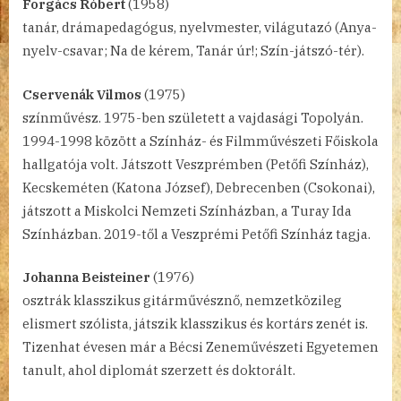
Forgács Róbert
(1958)
tanár, drámapedagógus, nyelvmester, világutazó (Anya-
nyelv-csavar; Na de kérem, Tanár úr!; Szín-játszó-tér).
Cservenák Vilmos
(1975)
színművész. 1975-ben született a vajdasági Topolyán.
1994-1998 között a Színház- és Filmművészeti Főiskola
hallgatója volt. Játszott Veszprémben (Petőfi Színház),
Kecskeméten (Katona József), Debrecenben (Csokonai),
játszott a Miskolci Nemzeti Színházban, a Turay Ida
Színházban. 2019-től a Veszprémi Petőfi Színház tagja.
Johanna Beisteiner
(1976)
osztrák klasszikus gitárművésznő, nemzetközileg
elismert szólista, játszik klasszikus és kortárs zenét is.
Tizenhat évesen már a Bécsi Zeneművészeti Egyetemen
tanult, ahol diplomát szerzett és doktorált.