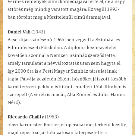
Vérmes remények című komédiájával érte el, de a nagy
áttörés még mindig váratott magára. Ez végül 1993-
ban történt meg a Mezítelenül című drámájával.
Dániel Vali
(1943)
Aase-díjas színésznő. 1965-ben végzett a Színház- és
Filmművészeti Főiskolán. A diploma kézhezvételét
követően azonnal a Nemzeti Színház szerződtette,
amely társulatát a névváltoztatás után sem hagyta el,
így 2000 óta is a Pesti Magyar Színház társulatának
tagja. Pályája kezdetén főként hősnőket játszott, később
karakterszerepekben is kitűnt, emellett több filmben is
szerepelt (A veréb is madár, Alfa Rómeó és Júlia, Hamis
Néró).
Riccardo Chailly
(1953)
olasz karmester. Karrierjét operakarmesterként kezdte,
majd repertoárját fokozatosan kiterjesztette a