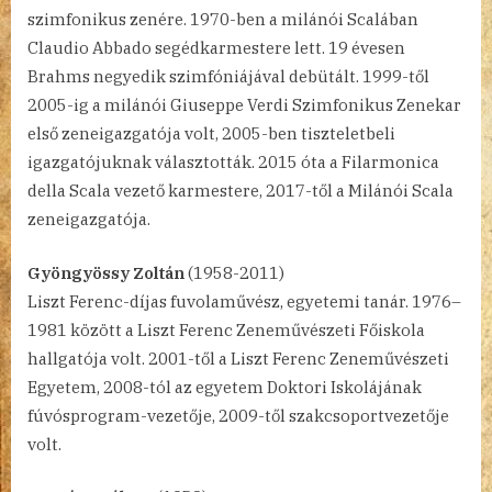
szimfonikus zenére. 1970-ben a milánói Scalában
Claudio Abbado segédkarmestere lett. 19 évesen
Brahms negyedik szimfóniájával debütált. 1999-től
2005-ig a milánói Giuseppe Verdi Szimfonikus Zenekar
első zeneigazgatója volt, 2005-ben tiszteletbeli
igazgatójuknak választották. 2015 óta a Filarmonica
della Scala vezető karmestere, 2017-től a Milánói Scala
zeneigazgatója.
Gyöngyössy Zoltán
(1958-2011)
Liszt Ferenc-díjas fuvolaművész, egyetemi tanár. 1976–
1981 között a Liszt Ferenc Zeneművészeti Főiskola
hallgatója volt. 2001-től a Liszt Ferenc Zeneművészeti
Egyetem, 2008-tól az egyetem Doktori Iskolájának
fúvósprogram-vezetője, 2009-től szakcsoportvezetője
volt.