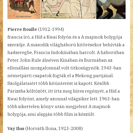
Pierre Boulle
(1912-1994)
francia író, a Híd a Kwai folyón és a A majmok bolygója
szerzője. A második világháború kitörésekor behívták a
hadseregbe, Francia Indokínában harcolt. A háborúban
Peter John Rule álnéven Kínában és Burmában az
ellenállási mozgalomnál volt titkosügynök. 1943-ban
németpárti csapatok fogták el a Mekong partjánál.
Szolgálataiért több kitüntetést is kapott. Később
Párizsba költözött, itt írta meg híres regényét, a Híd a
Kwai folyónt, amely azonnal világsiker lett. 1963-ban
több sikertelen könyv után megjelent A majmok
bolygója, ami alapján több film is készült.
Vay Ilus
(Horváth Ilona, 1923-2008)