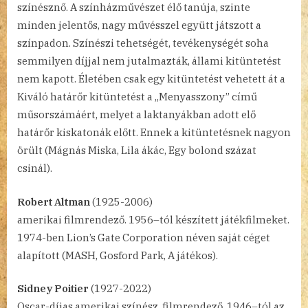
színésznő. A színházművészet élő tanúja, szinte
minden jelentős, nagy művésszel együtt játszott a
színpadon. Színészi tehetségét, tevékenységét soha
semmilyen díjjal nem jutalmazták, állami kitüntetést
nem kapott. Életében csak egy kitüntetést vehetett át a
Kiváló határőr kitüntetést a „Menyasszony” című
műsorszámáért, melyet a laktanyákban adott elő
határőr kiskatonák előtt. Ennek a kitüntetésnek nagyon
örült (Mágnás Miska, Lila ákác, Egy bolond százat
csinál).
Robert Altman
(1925-2006)
amerikai filmrendező. 1956–tól készített játékfilmeket.
1974-ben Lion’s Gate Corporation néven saját céget
alapított (MASH, Gosford Park, A játékos).
Sidney Poitier
(1927-2022)
Oscar-díjas amerikai színész, filmrendező. 1946–tól az