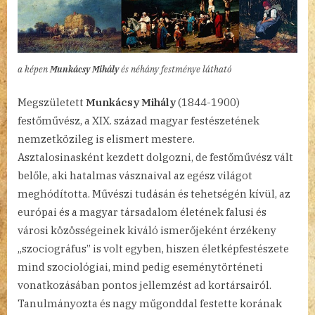
a képen
Munkácsy Mihály
és néhány festménye látható
Megszületett
Munkácsy Mihály
(1844-1900)
festőművész, a XIX. század magyar festészetének
nemzetközileg is elismert mestere.
Asztalosinasként kezdett dolgozni, de festőművész vált
belőle, aki hatalmas vásznaival az egész világot
meghódította. Művészi tudásán és tehetségén kívül, az
európai és a magyar társadalom életének falusi és
városi közösségeinek kiváló ismerőjeként érzékeny
„szociográfus” is volt egyben, hiszen életképfestészete
mind szociológiai, mind pedig eseménytörténeti
vonatkozásában pontos jellemzést ad kortársairól.
Tanulmányozta és nagy műgonddal festette korának