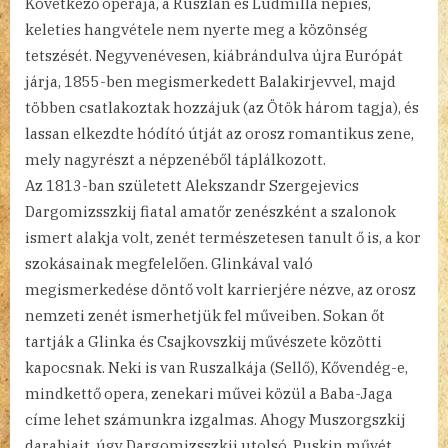
Következő operája, a Ruszlán és Ludmilla népies,
keleties hangvétele nem nyerte meg a közönség
tetszését. Negyvenévesen, kiábrándulva újra Európát
járja, 1855-ben megismerkedett Balakirjevvel, majd
többen csatlakoztak hozzájuk (az Ötök három tagja), és
lassan elkezdte hódító útját az orosz romantikus zene,
mely nagyrészt a népzenéből táplálkozott.
Az 1813-ban született Alekszandr Szergejevics
Dargomizsszkij fiatal amatőr zenészként a szalonok
ismert alakja volt, zenét természetesen tanult ő is, a kor
szokásainak megfelelően. Glinkával való
megismerkedése döntő volt karrierjére nézve, az orosz
nemzeti zenét ismerhetjük fel műveiben. Sokan őt
tartják a Glinka és Csajkovszkij művészete közötti
kapocsnak. Neki is van Ruszalkája (Sellő), Kővendég-e,
mindkettő opera, zenekari művei közül a Baba-Jaga
címe lehet számunkra izgalmas. Ahogy Muszorgszkij
darabjait, úgy Dargomizsszkij utolsó, Puskin művét