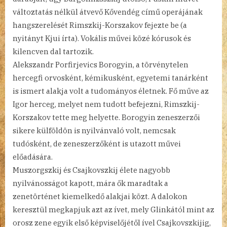
változtatás nélkül átvevő Kővendég című operájának
hangszerelését Rimszkij-Korszakov fejezte be (a
nyitányt Kjui írta). Vokális művei közé kórusok és
kilencven dal tartozik.
Alekszandr Porfirjevics Borogyin, a törvénytelen
hercegfi orvosként, kémikusként, egyetemi tanárként
is ismert alakja volt a tudományos életnek. Fő műve az
Igor herceg, melyet nem tudott befejezni, Rimszkij-
Korszakov tette meg helyette. Borogyin zeneszerzői
sikere külföldön is nyilvánvaló volt, nemcsak
tudósként, de zeneszerzőként is utazott művei
előadására.
Muszorgszkij és Csajkovszkij élete nagyobb
nyilvánosságot kapott, mára ők maradtak a
zenetörténet kiemelkedő alakjai közt. A dalokon
keresztül megkapjuk azt az ívet, mely Glinkától mint az
orosz zene egyik első képviselőjétől ível Csajkovszkijig,