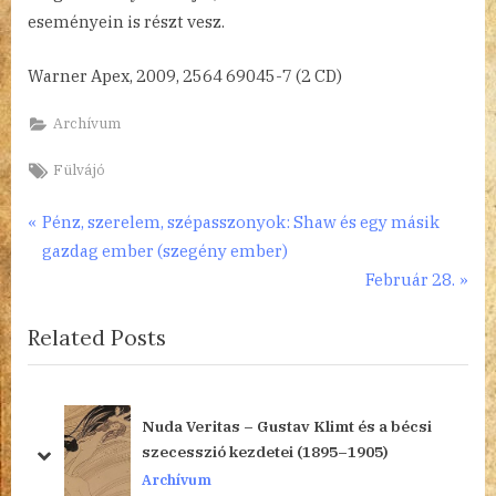
eseményein is részt vesz.
Warner Apex, 2009, 2564 69045-7 (2 CD)
Archívum
Tags:
Fülvájó
Bejegyzés
P
Pénz, szerelem, szépasszonyok: Shaw és egy másik
r
gazdag ember (szegény ember)
navigáció
e
N
Február 28.
v
e
Related Posts
i
x
o
t
u
P
s
o
i
Nuda Veritas – Gustav Klimt és a bécsi
P
s
szecesszió kezdetei (1895–1905)
prev
next
o
t
Archívum