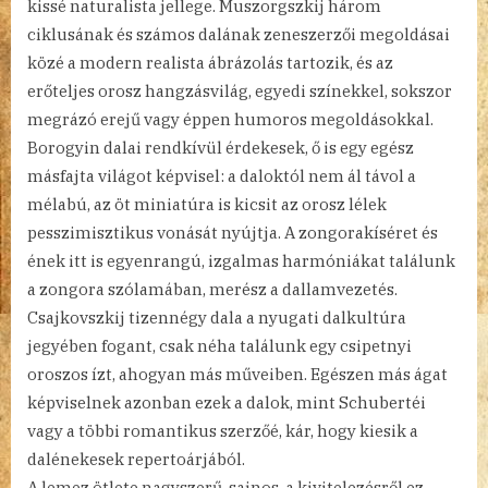
kissé naturalista jellege. Muszorgszkij három
ciklusának és számos dalának zeneszerzői megoldásai
közé a modern realista ábrázolás tartozik, és az
erőteljes orosz hangzásvilág, egyedi színekkel, sokszor
megrázó erejű vagy éppen humoros megoldásokkal.
Borogyin dalai rendkívül érdekesek, ő is egy egész
másfajta világot képvisel: a daloktól nem ál távol a
mélabú, az öt miniatúra is kicsit az orosz lélek
pesszimisztikus vonását nyújtja. A zongorakíséret és
ének itt is egyenrangú, izgalmas harmóniákat találunk
a zongora szólamában, merész a dallamvezetés.
Csajkovszkij tizennégy dala a nyugati dalkultúra
jegyében fogant, csak néha találunk egy csipetnyi
oroszos ízt, ahogyan más műveiben. Egészen más ágat
képviselnek azonban ezek a dalok, mint Schubertéi
vagy a többi romantikus szerzőé, kár, hogy kiesik a
dalénekesek repertoárjából.
A lemez ötlete nagyszerű, sajnos, a kivitelezésről ez