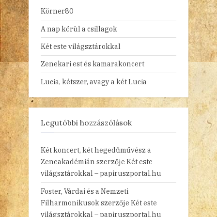
Körner80
A nap körül a csillagok
Két este világsztárokkal
Zenekari est és kamarakoncert
Lucia, kétszer, avagy a két Lucia
Legutóbbi hozzászólások
Két koncert, két hegedűművész a
Zeneakadémián
szerzője
Két este
világsztárokkal – papiruszportal.hu
Foster, Várdai és a Nemzeti
Filharmonikusok
szerzője
Két este
világsztárokkal – papiruszportal.hu