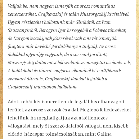
Valljuk be, nem nagyon ismerjük az orosz romantikus
zeneszerzőket, Csajkovszkij és talán Muszorgszkij kivételével.
Ugyan részleteket hallottunk már Glinkától, az Ivan
Szuszanyinból, Borogyin Igor hercegéből a Polovec táncokat,
de Dargomizsszkijnak jószerével csak a nevét ismerjük
(kiejteni már kevésbé gördülékenyen tudjuk). Az orosz
dalokkal ugyanígy vagyunk, de a sorrend fordított,
Muszorgszkij dalterméséből szoktak szemezgetni az énekesek,
A halál dalai és táncai zongoraszólamából készült/létezik
zenekari átirat is, Csajkovszkij-dalokat legutóbb a
Csajkovszkij-maratonon hallottam.
Adott tehát két ismeretlen, de legalábbis elhanyagolt
terület, az orosz szerzők és a dal. Meglepő felfedezéseket
tehetünk, ha meghallgatjuk azt a kétlemezes
válogatást, mely öt szerző dalaiból válogat, nem kisebb
előadó-házaspár tolmácsolásában, mint Galina