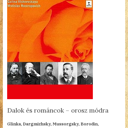
Dalok és románcok – orosz módra
By
Posted
Dalok
admin
2023.02.27.
1 hozzászólás a(z)
bejegyzéshez
Glinka, Dargmizhsky, Mussorgsky, Borodin,
on
és