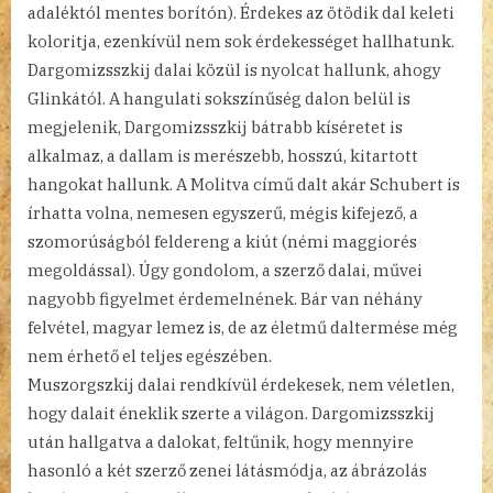
adaléktól mentes borítón). Érdekes az ötödik dal keleti
koloritja, ezenkívül nem sok érdekességet hallhatunk.
Dargomizsszkij dalai közül is nyolcat hallunk, ahogy
Glinkától. A hangulati sokszínűség dalon belül is
megjelenik, Dargomizsszkij bátrabb kíséretet is
alkalmaz, a dallam is merészebb, hosszú, kitartott
hangokat hallunk. A Molitva című dalt akár Schubert is
írhatta volna, nemesen egyszerű, mégis kifejező, a
szomorúságból feldereng a kiút (némi maggiorés
megoldással). Úgy gondolom, a szerző dalai, művei
nagyobb figyelmet érdemelnének. Bár van néhány
felvétel, magyar lemez is, de az életmű daltermése még
nem érhető el teljes egészében.
Muszorgszkij dalai rendkívül érdekesek, nem véletlen,
hogy dalait éneklik szerte a világon. Dargomizsszkij
után hallgatva a dalokat, feltűnik, hogy mennyire
hasonló a két szerző zenei látásmódja, az ábrázolás