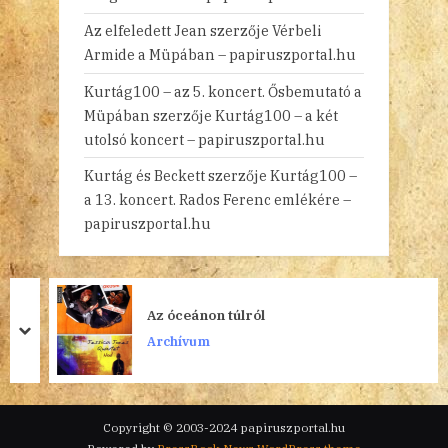
Az elfeledett Jean
szerzője
Vérbeli
Armide a Müpában – papiruszportal.hu
Kurtág100 – az 5. koncert. Ősbemutató a
Müpában
szerzője
Kurtág100 – a két
utolsó koncert – papiruszportal.hu
Kurtág és Beckett
szerzője
Kurtág100 –
a 13. koncert. Rados Ferenc emlékére –
papiruszportal.hu
Az óceánon túlról
prev
next
Archívum
Copyright © 2003-2024 papiruszportal.hu