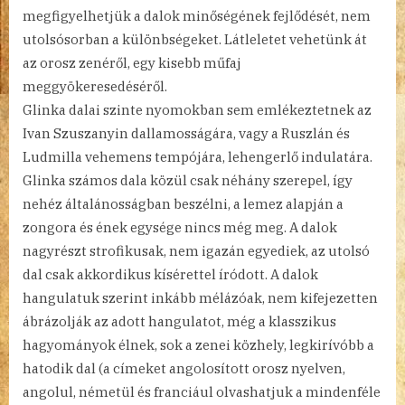
megfigyelhetjük a dalok minőségének fejlődését, nem
utolsósorban a különbségeket. Látleletet vehetünk át
az orosz zenéről, egy kisebb műfaj
meggyökeresedéséről.
Glinka dalai szinte nyomokban sem emlékeztetnek az
Ivan Szuszanyin dallamosságára, vagy a Ruszlán és
Ludmilla vehemens tempójára, lehengerlő indulatára.
Glinka számos dala közül csak néhány szerepel, így
nehéz általánosságban beszélni, a lemez alapján a
zongora és ének egysége nincs még meg. A dalok
nagyrészt strofikusak, nem igazán egyediek, az utolsó
dal csak akkordikus kísérettel íródott. A dalok
hangulatuk szerint inkább mélázóak, nem kifejezetten
ábrázolják az adott hangulatot, még a klasszikus
hagyományok élnek, sok a zenei közhely, legkirívóbb a
hatodik dal (a címeket angolosított orosz nyelven,
angolul, németül és franciául olvashatjuk a mindenféle