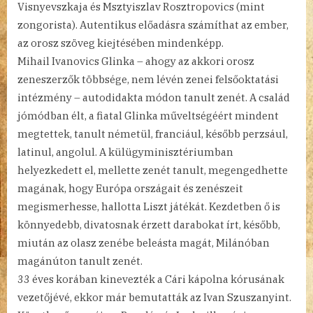
Visnyevszkaja és Msztyiszlav Rosztropovics (mint
zongorista). Autentikus előadásra számíthat az ember,
az orosz szöveg kiejtésében mindenképp.
Mihail Ivanovics Glinka – ahogy az akkori orosz
zeneszerzők többsége, nem lévén zenei felsőoktatási
intézmény – autodidakta módon tanult zenét. A család
jómódban élt, a fiatal Glinka műveltségéért mindent
megtettek, tanult németül, franciául, később perzsául,
latinul, angolul. A külügyminisztériumban
helyezkedett el, mellette zenét tanult, megengedhette
magának, hogy Európa országait és zenészeit
megismerhesse, hallotta Liszt játékát. Kezdetben ő is
könnyedebb, divatosnak érzett darabokat írt, később,
miután az olasz zenébe beleásta magát, Milánóban
magánúton tanult zenét.
33 éves korában kinevezték a Cári kápolna kórusának
vezetőjévé, ekkor már bemutatták az Ivan Szuszanyint.