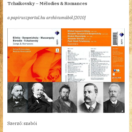
Tchaikovsky – Mélodies & Romances
románcok
–
a papiruszportal.hu archívumából [2010]
orosz
módra
Szerző: szabói