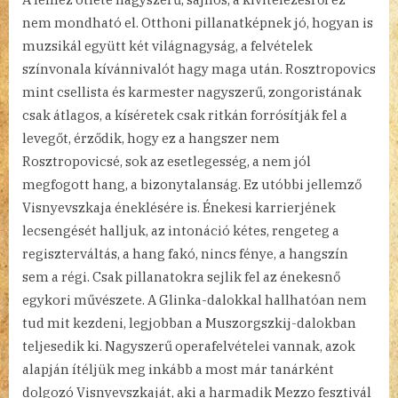
nem mondható el. Otthoni pillanatképnek jó, hogyan is
muzsikál együtt két világnagyság, a felvételek
színvonala kívánnivalót hagy maga után. Rosztropovics
mint csellista és karmester nagyszerű, zongoristának
csak átlagos, a kíséretek csak ritkán forrósítják fel a
levegőt, érződik, hogy ez a hangszer nem
Rosztropovicsé, sok az esetlegesség, a nem jól
megfogott hang, a bizonytalanság. Ez utóbbi jellemző
Visnyevszkaja éneklésére is. Énekesi karrierjének
lecsengését halljuk, az intonáció kétes, rengeteg a
regiszterváltás, a hang fakó, nincs fénye, a hangszín
sem a régi. Csak pillanatokra sejlik fel az énekesnő
egykori művészete. A Glinka-dalokkal hallhatóan nem
tud mit kezdeni, legjobban a Muszorgszkij-dalokban
teljesedik ki. Nagyszerű operafelvételei vannak, azok
alapján ítéljük meg inkább a most már tanárként
dolgozó Visnyevszkaját, aki a harmadik Mezzo fesztivál