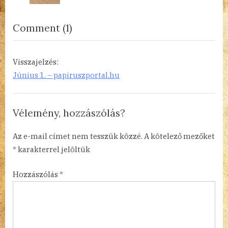
s
:
t
on
Comment
(1)
:
“Dalok
és
Visszajelzés:
románcok
Június 1. – papiruszportal.hu
–
orosz
Vélemény, hozzászólás?
módra”
Az e-mail címet nem tesszük közzé.
A kötelező mezőket
*
karakterrel jelöltük
Hozzászólás
*