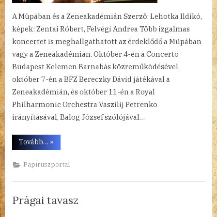
A Müpában és a Zeneakadémián Szerző: Lehotka Ildikó,
képek: Zentai Róbert, Felvégi Andrea Több izgalmas
koncertet is meghallgathatott az érdeklődő a Müpában
vagy a Zeneakadémián. Október 4-én a Concerto
Budapest Kelemen Barnabás közreműködésével,
október 7-én a BFZ Bereczky Dávid játékával a
Zeneakadémián, és október 11-én a Royal
Philharmonic Orchestra Vaszilij Petrenko
irányításával, Balog József szólójával…
“Egy
Tovább…
»
hét
zenei
eseményei”
Papiruszportal
Prágai tavasz