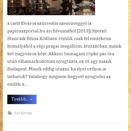
a cseh főváros szürreális szemüveggel (a
papiruszportal.hu archívumából [2013]) Szerző:
Stanczik Edina Ködösen rémlik csak fel emlékeim
homályából a régi prágai megállóm, átutazóban másik
két nagyváros közt. Akkori önmagam röpke pár óra
után elhamarkodottan nyugtázta, ez itt egy másik
Budapest. Minek eddig utazni, ha ilyet otthon is
láthatok? Valahogy mégsem hagyott nyugodni az
emlék, s…
“Prágai
Tovább…
»
tavasz”
Archívum