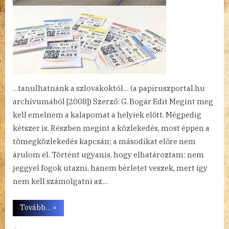
…tanulhatnánk a szlovákoktól… (a papiruszportal.hu
archívumából [2008]) Szerző: G. Bogár Edit Megint meg
kell emelnem a kalapomat a helyiek előtt. Mégpedig
kétszer is. Részben megint a közlekedés, most éppen a
tömegközlekedés kapcsán; a másodikat előre nem
árulom el. Történt ugyanis, hogy elhatároztam: nem
jeggyel fogok utazni, hanem bérletet veszek, mert így
nem kell számolgatni az…
“Pozsonyi
Tovább…
»
papiruszok
13.”