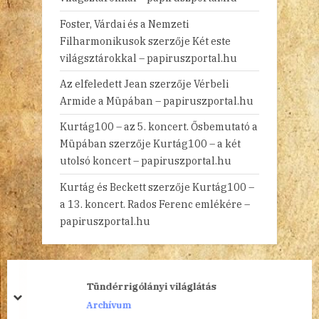
Foster, Várdai és a Nemzeti
Filharmonikusok
szerzője
Két este
világsztárokkal – papiruszportal.hu
Az elfeledett Jean
szerzője
Vérbeli
Armide a Müpában – papiruszportal.hu
Kurtág100 – az 5. koncert. Ősbemutató a
Müpában
szerzője
Kurtág100 – a két
utolsó koncert – papiruszportal.hu
Kurtág és Beckett
szerzője
Kurtág100 –
a 13. koncert. Rados Ferenc emlékére –
papiruszportal.hu
Tündérrigólányi világlátás
prev
next
Archívum