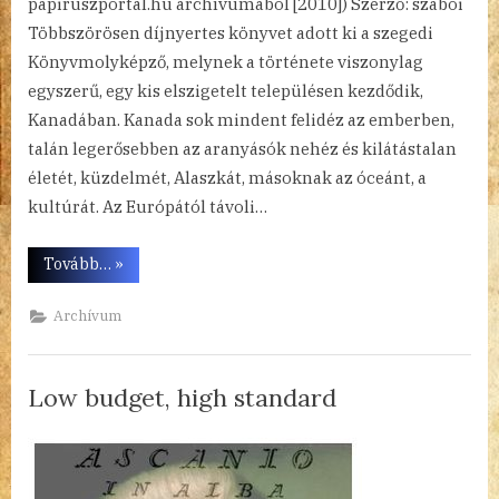
papiruszportal.hu archívumából [2010]) Szerző: szabói
Többszörösen díjnyertes könyvet adott ki a szegedi
Könyvmolyképző, melynek a története viszonylag
egyszerű, egy kis elszigetelt településen kezdődik,
Kanadában. Kanada sok mindent felidéz az emberben,
talán legerősebben az aranyásók nehéz és kilátástalan
életét, küzdelmét, Alaszkát, másoknak az óceánt, a
kultúrát. Az Európától távoli…
“Vándorlás
Tovább…
»
a
hosszú
úton”
Archívum
Low budget, high standard
By
Posted
a(z)
admin
2024.10.17.
Nincs hozzászólás
on
Low
budget,