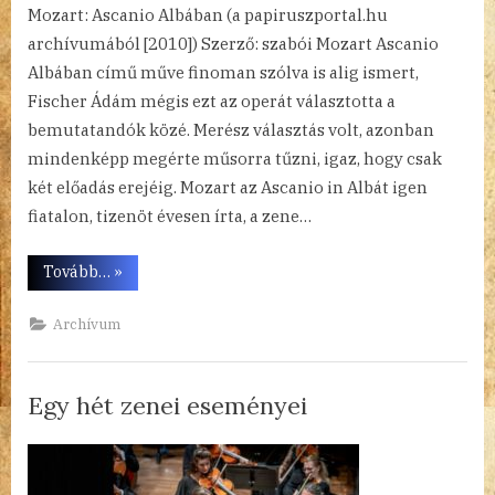
Mozart: Ascanio Albában (a papiruszportal.hu
archívumából [2010]) Szerző: szabói Mozart Ascanio
Albában című műve finoman szólva is alig ismert,
Fischer Ádám mégis ezt az operát választotta a
bemutatandók közé. Merész választás volt, azonban
mindenképp megérte műsorra tűzni, igaz, hogy csak
két előadás erejéig. Mozart az Ascanio in Albát igen
fiatalon, tizenöt évesen írta, a zene…
“Low
Tovább…
»
budget,
high
standard”
Archívum
Egy hét zenei eseményei
By
Posted
a(z)
admin
2024.10.14.
Nincs hozzászólás
on
Egy
hét