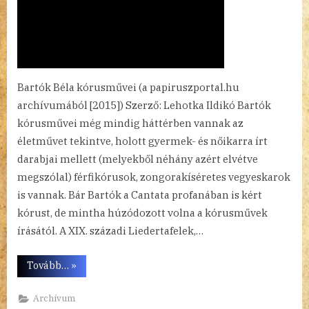
Bartók Béla kórusművei (a papiruszportal.hu
archívumából [2015]) Szerző: Lehotka Ildikó Bartók
kórusművei még mindig háttérben vannak az
életművet tekintve, holott gyermek- és nőikarra írt
darabjai mellett (melyekből néhány azért elvétve
megszólal) férfikórusok, zongorakíséretes vegyeskarok
is vannak. Bár Bartók a Cantata profanában is kért
kórust, de mintha húzódozott volna a kórusművek
írásától. A XIX. századi Liedertafelek,…
“Bartók,
Tovább…
»
Dobszay”
Archívum