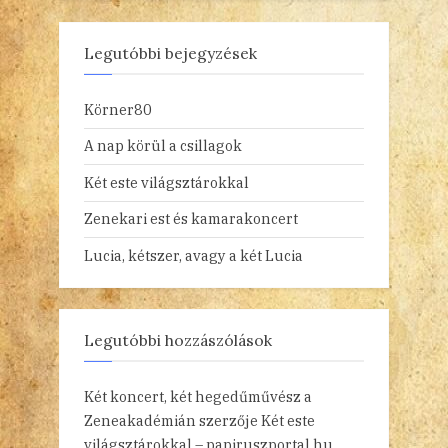
Legutóbbi bejegyzések
Körner80
A nap körül a csillagok
Két este világsztárokkal
Zenekari est és kamarakoncert
Lucia, kétszer, avagy a két Lucia
Legutóbbi hozzászólások
Két koncert, két hegedűművész a
Zeneakadémián
szerzője
Két este
világsztárokkal – papiruszportal.hu