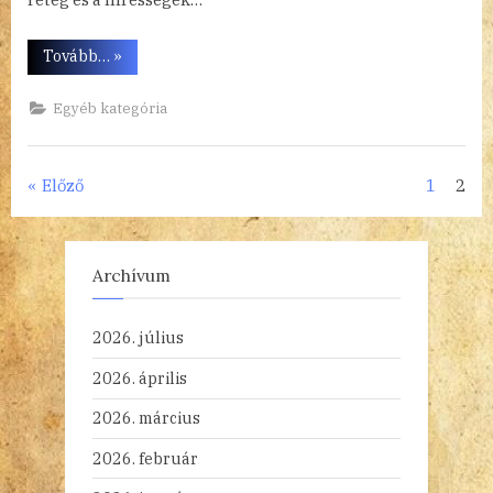
“Hipnózis?
Tovább…
»
Hipnózis”
Egyéb kategória
Bejegyzések
Előző
1
2
lapozása
Archívum
2026. július
2026. április
2026. március
2026. február