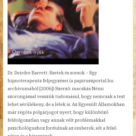
Dr. Deirdre Barrett: Esetek és sorsok – Egy
hipnoterapeuta feljegyzései (a papiruszportal.hu
archívumából [2006]) Szerző: macskás Némi
szorongással vesszük tudomásul, hogy nemcsak a test
lehet sérülékeny, de a lélek is. Az Egyesült Államokban
már régóta polgárjogot nyert, hogy különböző
feldolgozatlan vagy annak vélt problémákkal
pszichológushoz fordulnak az emberek, sőt a felső
réteg és a hírességek…